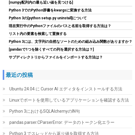
[numpy配列内の最も近い値を見つける]
Python 3でのPython辞書をkwargsに変換する方法
Python 3の[python setup.py uninstall]について
Crucial(クルーシャル) PRO (マイクロン製) デスクトップ用メモリ
現在実行中のPythonファイルのパスと名前を取得する方法は？
16GBX2枚 DDR4-3200 メーカー制限付無期限保証
CP2K16G4DFRA32A【国内正規代理店品】
リスト内の要素を検索して置換する
Python 3には、文字列の自然なソートのための組み込み関数がありますか？
詳細
(
5456329
)
GBP 183.98
(2026-08-08 04:05 GMT +09:00 時点 -
[pandasで1つを除くすべての列を選択する方法は？]
はこちら
)
サブディレクトリからファイルをインポートする方法は？
最近の投稿
Ubuntu 24.04 に Cursor AI エディタをインストールする方法
Linuxでポートを使用しているアプリケーションを確認する方法
Python 3におけるSQLAlchemyのIN句
Tuloka 4個ヒートシンク 導熱接着シート4pcs付き 熱暴走対策 冷
却ラジエーターフィンCPU ICチップ 回路基板 LEDアンプに適用
pandas.parser.CParserError: データのトークン化エラー
アルミニウム 黒 70mm×22mm×6mm
Python 3 でスレッドから返り値を取得する方法