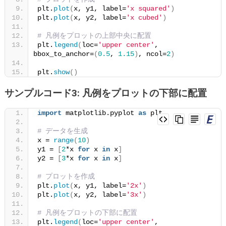
plt.
plot
(
x, y1, label=
'x squared'
)
plt.
plot
(
x, y2, label=
'x cubed'
)
# 凡例をプロットの上部中央に配置
plt.
legend
(
loc=
'upper center'
, 
bbox_to_anchor=
(
0.5
, 
1.15
)
, ncol=
2
)
plt.
show
()
サンプルコード3: 凡例をプロットの下部に配置
import
 matplotlib.pyplot 
as
 plt
# データを生成
x = 
range
(
10
)
y1 = 
[
2
*x 
for
 x 
in
 x
]
y2 = 
[
3
*x 
for
 x 
in
 x
]
# プロットを作成
plt.
plot
(
x, y1, label=
'2x'
)
plt.
plot
(
x, y2, label=
'3x'
)
# 凡例をプロットの下部に配置
plt.
legend
(
loc=
'upper center'
, 