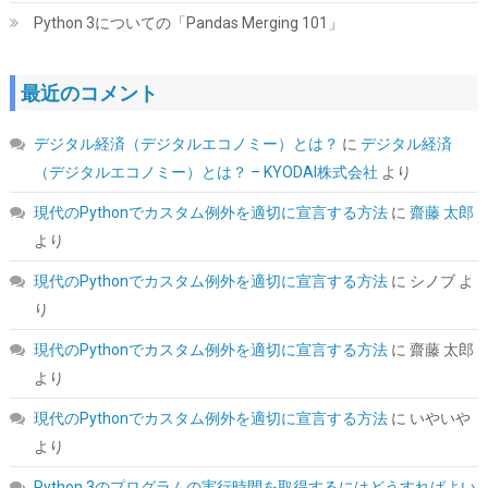
Python 3についての「Pandas Merging 101」
最近のコメント
玄人志向 電源ユニット 600W ATX 電源 80 PLUS スタンダード PC
デジタル経済（デジタルエコノミー）とは？
に
デジタル経済
電源 12cm静音ファン KRPW-L5-600W/80+/REV2.0
（デジタルエコノミー）とは？ – KYODAI株式会社
より
詳細は
(
542182
)
GBP 17.61
(2026-08-08 04:05 GMT +09:00 時点 -
現代のPythonでカスタム例外を適切に宣言する方法
に
齋藤 太郎
こちら
)
より
現代のPythonでカスタム例外を適切に宣言する方法
に
シノブ
よ
り
現代のPythonでカスタム例外を適切に宣言する方法
に
齋藤 太郎
より
現代のPythonでカスタム例外を適切に宣言する方法
に
いやいや
より
CORSAIR RM850e 2025モデル PC電源ユニット 850W PCIE 5.1 対
応 80PLUS Gold認証 ATX 3.1 認証済 フルモジュラー 12V-2x6 ケ
Python 3のプログラムの実行時間を取得するにはどうすればよい