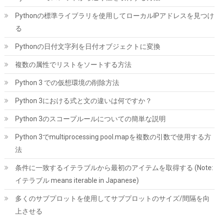
詳細は
(
5422382
)
GBP 3.60
(2026-08-08 04:05 GMT +09:00 時点 -
Pythonの標準ライブラリを使用してローカルIPアドレスを見つけ
こちら
)
る
Pythonの日付文字列を日付オブジェクトに変換
複数の属性でリストをソートする方法
Python 3 での仮想環境の削除方法
Python 3における式と文の違いは何ですか？
Python 3のスコープルールについての簡単な説明
Samsung 990 PRO 1TB PCIe Gen 4.0 x4 (最大転送速度 7,450MB/
秒) NVMe M.2 (2280) 内蔵 SSD MZ-V9P1T0B-IT/EC 国内正規保
Python 3でmultiprocessing pool.mapを複数の引数で使用する方
証品
法
詳細は
(
547765
)
GBP 168.12
(2026-08-08 04:05 GMT +09:00 時点 -
条件に一致するイテラブルから最初のアイテムを取得する (Note:
こちら
)
イテラブル means iterable in Japanese)
多くのサブプロットを使用してサブプロットのサイズ/間隔を向
上させる