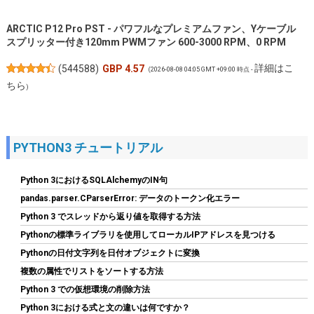
ARCTIC P12 Pro PST - パワフルなプレミアムファン、Yケーブル
スプリッター付き120mm PWMファン 600-3000 RPM、0 RPM
詳細はこ
(
544588
)
GBP 4.57
(2026-08-08 04:05 GMT +09:00 時点 -
ちら
)
PYTHON3 チュートリアル
Python 3におけるSQLAlchemyのIN句
pandas.parser.CParserError: データのトークン化エラー
Python 3 でスレッドから返り値を取得する方法
Pythonの標準ライブラリを使用してローカルIPアドレスを見つける
TEAMGROUP (旧称 Team) T-FORCE DELTA RGB DDR5 6000MHz
32GB (16GBx2枚) CL38 PC5-48000 デスクトップ用 メモリ ホワ
Pythonの日付文字列を日付オブジェクトに変換
イト Intel XMP3.0 / AMD EXPO 両対応【TEAMジャパン 国内正規
複数の属性でリストをソートする方法
品・メーカー無期限保証】FF4D532G6000HC38ADC01
Python 3 での仮想環境の削除方法
詳細は
(
54583
)
GBP 369.50
(2026-08-08 04:05 GMT +09:00 時点 -
Python 3における式と文の違いは何ですか？