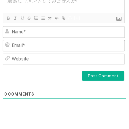
ョ
ン
{}
[+]
N
Em
We
0
COMMENTS