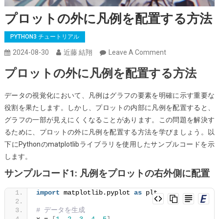
プロットの外に凡例を配置する方法
PYTHON3 チュートリアル
On
2024-08-30
近藤 結翔
Leave A Comment
プ
プロットの外に凡例を配置する方法
ロ
ッ
データの視覚化において、凡例はグラフの要素を明確に示す重要な
ト
役割を果たします。しかし、プロットの内部に凡例を配置すると、
の
グラフの一部が見えにくくなることがあります。この問題を解決す
外
るために、プロットの外に凡例を配置する方法を学びましょう。以
に
下にPythonのmatplotlibライブラリを使用したサンプルコードを示
凡
します。
例
サンプルコード1: 凡例をプロットの右外側に配置
を
配
import
 matplotlib.pyplot 
as
 plt
置
# データを生成
す
x = 
[
1
, 
2
, 
3
, 
4
, 
5
]