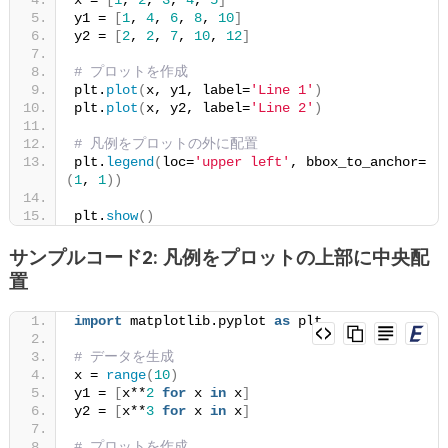
る
y1 = 
[
1
, 
4
, 
6
, 
8
, 
10
]
方
y2 = 
[
2
, 
2
, 
7
, 
10
, 
12
]
法
# プロットを作成
plt.
plot
(
x, y1, label=
'Line 1'
)
plt.
plot
(
x, y2, label=
'Line 2'
)
# 凡例をプロットの外に配置
plt.
legend
(
loc=
'upper left'
, bbox_to_anchor=
(
1
, 
1
))
plt.
show
()
サンプルコード2: 凡例をプロットの上部に中央配
置
import
 matplotlib.pyplot 
as
 plt
# データを生成
x = 
range
(
10
)
y1 = 
[
x**
2
for
 x 
in
 x
]
y2 = 
[
x**
3
for
 x 
in
 x
]
# プロットを作成