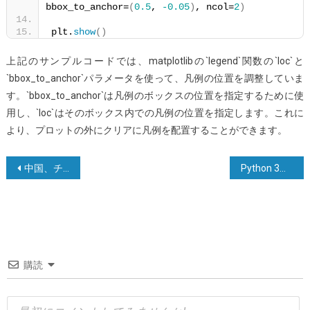
bbox_to_anchor=
(
0.5
, 
-0.05
)
, ncol=
2
)
plt.
show
()
上記のサンプルコードでは、matplotlibの`legend`関数の`loc`と
`bbox_to_anchor`パラメータを使って、凡例の位置を調整していま
す。`bbox_to_anchor`は凡例のボックスの位置を指定するために使
用し、`loc`はそのボックス内での凡例の位置を指定します。これに
より、プロットの外にクリアに凡例を配置することができます。
投
中国、チップ製造機器の輸入に過去最高の260億ドルを投入し、輸出が一国に大きな影響を与える
Python 3における相対インポート
稿
ナ
ビ
ゲ
購読
ー
シ