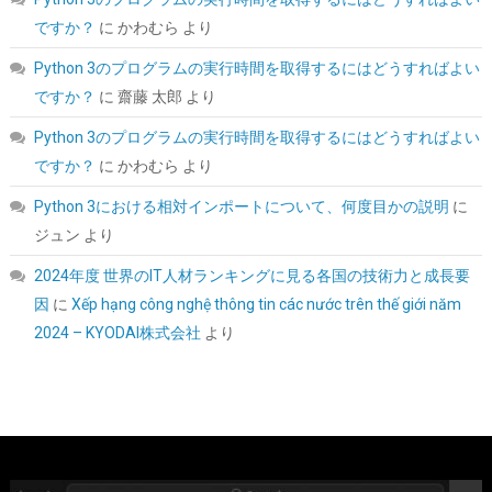
ーブル付属 CP-9020296-JP
ですか？
に
かわむら
より
詳細はこ
(
54473
)
GBP 99.43
(2026-08-08 04:05 GMT +09:00 時点 -
Python 3のプログラムの実行時間を取得するにはどうすればよい
ちら
)
ですか？
に
齋藤 太郎
より
Python 3のプログラムの実行時間を取得するにはどうすればよい
ですか？
に
かわむら
より
Python 3における相対インポートについて、何度目かの説明
に
ジュン
より
2024年度 世界のIT人材ランキングに見る各国の技術力と成長要
因
に
Xếp hạng công nghệ thông tin các nước trên thế giới năm
ORICO 2.5インチ HDD / SSD ケース USB3.0 ハードディスクケー
ス UASP対応 5Gbps転送 6TB（9.5mm以下）まで対応 静電気防
2024 – KYODAI株式会社
より
止 PC材料 透明な 外付け SATA3.0 ドライブ ケース 2139U3
詳細は
(
5421709
)
GBP 3.92
(2026-08-08 04:05 GMT +09:00 時点 -
こちら
)