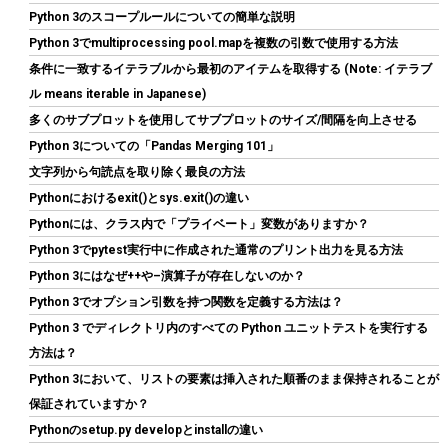
こちら
)
Python 3のスコープルールについての簡単な説明
Python 3でmultiprocessing pool.mapを複数の引数で使用する方法
条件に一致するイテラブルから最初のアイテムを取得する (Note: イテラブ
ル means iterable in Japanese)
多くのサブプロットを使用してサブプロットのサイズ/間隔を向上させる
Python 3についての「Pandas Merging 101」
文字列から句読点を取り除く最良の方法
Pythonにおけるexit()とsys.exit()の違い
Amazon限定 キオクシア 内蔵SSD 1TB PCIe Gen4×4 NVMe M.2
Pythonには、クラス内で「プライベート」変数がありますか？
2280 読込7,200M SSD-CK1.0N4B/R
Python 3でpytest実行中に作成された通常のプリント出力を見る方法
Python 3にはなぜ++や–演算子が存在しないのか？
詳細は
(
54519
)
GBP 158.51
(2026-08-08 04:05 GMT +09:00 時点 -
こちら
Python 3でオプション引数を持つ関数を定義する方法は？
)
Python 3 でディレクトリ内のすべての Python ユニットテストを実行する
方法は？
Python 3において、リストの要素は挿入された順番のまま保持されることが
保証されていますか？
Pythonのsetup.py developとinstallの違い