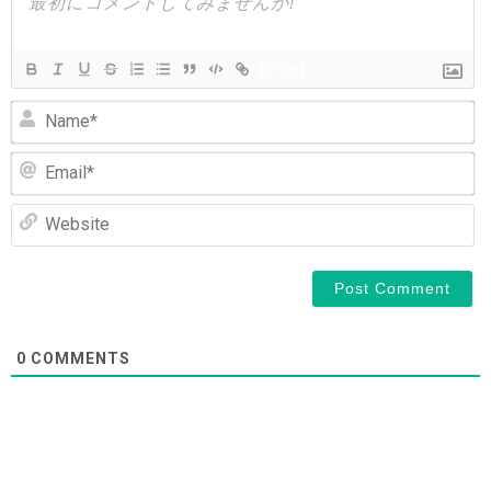
ョ
ン
{}
[+]
N
Em
We
0
COMMENTS