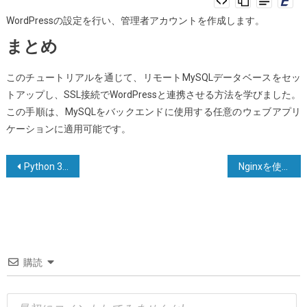
WordPressの設定を行い、管理者アカウントを作成します。
まとめ
このチュートリアルを通じて、リモートMySQLデータベースをセッ
トアップし、SSL接続でWordPressと連携させる方法を学びました。
この手順は、MySQLをバックエンドに使用する任意のウェブアプリ
ケーションに適用可能です。
投
Python 3 で GUID/UUID を作成する方法
Nginxを使用してReactアプリケーションをUbuntu20.04サーバーにデプロイする方法
稿
ナ
ビ
ゲ
購読
ー
シ