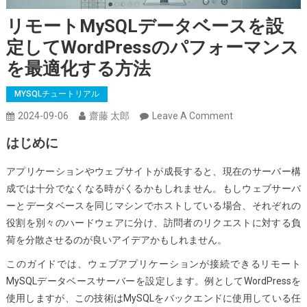
リモートMySQLデータベースを設
定してWordPressのパフォーマンス
を最適化する方法
MYSQLチュートリアル
On
2024-09-06
齋藤 太郎
Leave A Comment
リ
はじめに
モ
ー
アプリケーションやウェブサイトが成長すると、現在のサーバー構
ト
成では十分でなくなる時がくるかもしれません。もしウェブサーバ
MySQL
ーとデータベースを同じマシンでホストしている場合、それぞれの
デ
役割を別々のハードウェアに分け、訪問者のリクエストに対する負
ー
荷を分散させるのが良いアイデアかもしれません。
タ
このガイドでは、ウェブアプリケーションが接続できるリモート
ベ
MySQLデータベースサーバーを設定します。例としてWordPressを
ー
使用しますが、この技術はMySQLをバックエンドに使用している任
ス