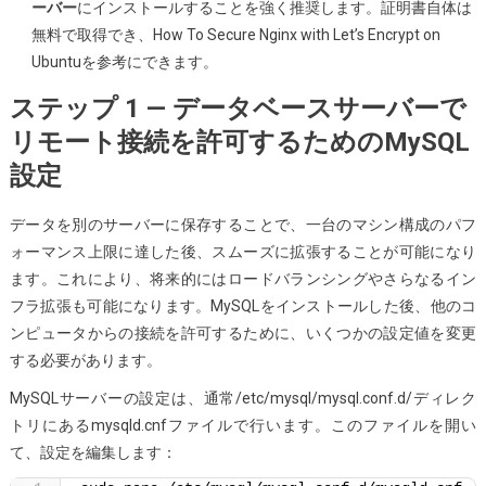
ーバー
にインストールすることを強く推奨します。証明書自体は
す
無料で取得でき、How To Secure Nginx with Let’s Encrypt on
る
Ubuntuを参考にできます。
方
ステップ 1 — データベースサーバーで
法
リモート接続を許可するためのMySQL
設定
データを別のサーバーに保存することで、一台のマシン構成のパフ
ォーマンス上限に達した後、スムーズに拡張することが可能になり
ます。これにより、将来的にはロードバランシングやさらなるイン
フラ拡張も可能になります。MySQLをインストールした後、他のコ
ンピュータからの接続を許可するために、いくつかの設定値を変更
する必要があります。
MySQLサーバーの設定は、通常/etc/mysql/mysql.conf.d/ディレク
トリにあるmysqld.cnfファイルで行います。このファイルを開い
て、設定を編集します：