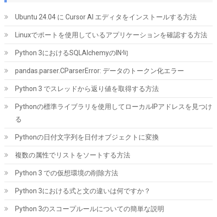
Ubuntu 24.04 に Cursor AI エディタをインストールする方法
Linuxでポートを使用しているアプリケーションを確認する方法
Python 3におけるSQLAlchemyのIN句
pandas.parser.CParserError: データのトークン化エラー
Python 3 でスレッドから返り値を取得する方法
Hanye SSD 1TB PCIe Gen4x4 M.2 NVMe 2280 ヒートシンク搭載
新型PS5 / PS5動作確認済み R:7400MB/s W:6500MB/s 高耐久3D
Pythonの標準ライブラリを使用してローカルIPアドレスを見つけ
NAND TLC HE70 正規代理店品メーカー5年保証
る
詳細
(
5462755
)
GBP 136.52
(2026-08-09 04:05 GMT +09:00 時点 -
Pythonの日付文字列を日付オブジェクトに変換
はこちら
)
複数の属性でリストをソートする方法
Python 3 での仮想環境の削除方法
Python 3における式と文の違いは何ですか？
Python 3のスコープルールについての簡単な説明