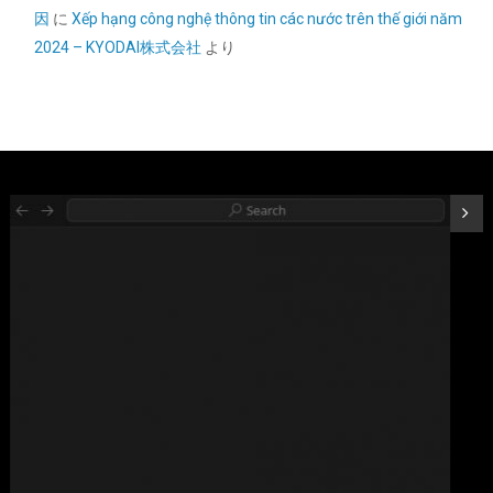
因
に
Xếp hạng công nghệ thông tin các nước trên thế giới năm
2024 – KYODAI株式会社
より
Biwin NV7400 1TB SSD NVMe2.0 M.2 Type 2280 PCIe Gen4×4 最
大読込：7450MB/s (R:7450MB/s、W:6500MB/s) 内蔵SSD 高耐
久 PS5/PS5 Pro動作確認済み メーカー5年保証
詳細は
(
546827
)
GBP 134.59
(2026-08-09 04:05 GMT +09:00 時点 -
こちら
)
M.2 2280mm SSD両面ヒートシンク、PC / PS5用サーマルシリコ
ンパッド付きM.2 PCIE NVMe SSD (銀色)
詳細は