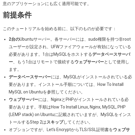
意のアプリケーションにも広く適用可能です。
を
前提条件
設
定
このチュートリアルを始める前に、以下のものが必要です：
し
て
2台の
Ubuntuサーバー。各サーバーには、sudo権限を持つ非root
WordPress
ユーザーが設定され、UFWファイアウォールが有効になっている
の
必要があります。1台はMySQLをホストする
データベースサーバ
パ
ー
、もう1台はリモートで接続する
ウェブサーバー
として使用し
フ
ます。
ォ
データベースサーバー
には、MySQLがインストールされている必
ー
要があります。インストール手順については、How To Install
マ
MySQL on Ubuntuを参照してください。
ン
ウェブサーバー
には、NginxとPHPがインストールされている必
ス
要があります。手順はHow To Install Linux, Nginx, MySQL, PHP
を
(LEMP stack) on Ubuntuに記載されていますが、MySQLをインス
最
トールするStep 2は
スキップ
してください。
適
オプションですが、Let’s EncryptからTLS/SSL証明書を
ウェブサ
化