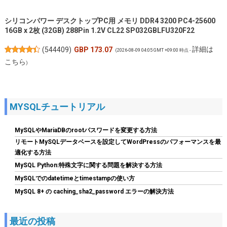
シリコンパワー デスクトップPC用 メモリ DDR4 3200 PC4-25600
16GB x 2枚 (32GB) 288Pin 1.2V CL22 SP032GBLFU320F22
詳細は
(
544409
)
GBP 173.07
(2026-08-09 04:05 GMT +09:00 時点 -
こちら
)
MYSQLチュートリアル
MySQLやMariaDBのrootパスワードを変更する方法
リモートMySQLデータベースを設定してWordPressのパフォーマンスを最
適化する方法
MySQL Python:特殊文字に関する問題を解決する方法
玄人志向 電源ユニット 600W ATX 電源 80 PLUS スタンダード PC
MySQLでのdatetimeとtimestampの使い方
電源 12cm静音ファン KRPW-L5-600W/80+/REV2.0
MySQL 8+ の caching_sha2_password エラーの解決方法
詳細は
(
542183
)
GBP 17.62
(2026-08-09 04:05 GMT +09:00 時点 -
こちら
)
最近の投稿