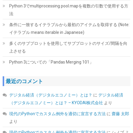
Python 3でmultiprocessing pool.mapを複数の引数で使用する方
法
【Amazon.co.jp 限定】Western Digital ウエスタンデジタル WD
Red Plus 内蔵 HDD 8TB CMR 3.5インチ SATA 5640rpm キャッシ
条件に一致するイテラブルから最初のアイテムを取得する (Note:
ュ256MB NAS メーカー保証3年 WD80EFAX-AJP エコパッケージ
【国内正規取扱代理店】
イテラブル means iterable in Japanese)
詳細は
(
542397
)
GBP 262.78
多くのサブプロットを使用してサブプロットのサイズ/間隔を向
(2026-08-09 04:05 GMT +09:00 時点 -
こちら
上させる
)
Python 3についての「Pandas Merging 101」
最近のコメント
デジタル経済（デジタルエコノミー）とは？
に
デジタル経済
（デジタルエコノミー）とは？ – KYODAI株式会社
より
現代のPythonでカスタム例外を適切に宣言する方法
に
齋藤 太郎
ASUS NVIDIA GeForce RTX 5070Ti ビデオカード 16GB GDDR7
PCI Express 5.0 / PRIME-RTX5070TI-O16G 国内正規代理店品
より
詳細は
(
54432
)
GBP 784.05
(2026-08-09 04:05 GMT +09:00 時点 -
現代のPythonでカスタム例外を適切に宣言する方法
に
シノブ
よ