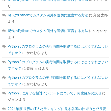
こちら
)
り
現代のPythonでカスタム例外を適切に宣言する方法
に
齋藤 太郎
より
現代のPythonでカスタム例外を適切に宣言する方法
に
いやいや
より
Python 3のプログラムの実行時間を取得するにはどうすればよい
ですか？
に
かわむら
より
Amazon限定 キオクシア 内蔵SSD 1TB PCIe Gen4×4 NVMe M.2
2280 読込7,200M SSD-CK1.0N4B/R
Python 3のプログラムの実行時間を取得するにはどうすればよい
ですか？
に
齋藤 太郎
より
詳細は
(
54520
)
GBP 158.64
(2026-08-09 04:05 GMT +09:00 時点 -
こちら
Python 3のプログラムの実行時間を取得するにはどうすればよい
)
ですか？
に
かわむら
より
Python 3における相対インポートについて、何度目かの説明
に
ジュン
より
2024年度 世界のIT人材ランキングに見る各国の技術力と成長要