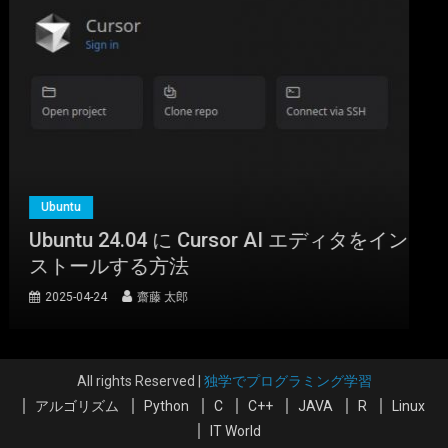
(
5441953
)
GBP 4.81
(2026-08-09 04:05 GMT +09:00 時点 -
こちら
)
Ubuntu
Ubuntu 24.04 に Cursor AI エディタをイン
Samsung 990 PRO 1TB PCIe Gen 4.0 x4 (最大転送速度 7,450MB/
秒) NVMe M.2 (2280) 内蔵 SSD MZ-V9P1T0B-IT/EC 国内正規保
ストールする方法
証品
2025-04-24
齋藤 太郎
詳細は
(
547766
)
GBP 168.26
(2026-08-09 04:05 GMT +09:00 時点 -
こちら
)
All rights Reserved
|
独学でプログラミング学習
アルゴリズム
Python
C
C++
JAVA
R
Linux
IT World