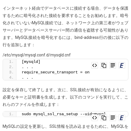
インターネット経由でデータベースに接続する場合、データを保護
するために暗号化された接続を要求することをお勧めします。暗号
化されていないMySQL接続では、ネットワーク上の第三者がウェブ
サーバーとデータベースサーバー間の通信を盗聴する可能性があり
ます。MySQL接続を暗号化するには、bind-address行の後に以下の
行を追加します：
/etc/mysql/mysql.conf.d/mysqld.cnf
[mysqld]
. . .
require_secure_transport = on
. . .
設定を保存して終了します。次に、SSL接続が有効になるように、
必要なキーと証明書を生成します。以下のコマンドを実行して、こ
れらのファイルを作成します：
sudo mysql_ssl_rsa_setup --uid=mysql
MySQLの設定を更新し、SSL情報を読み込ませるために、MySQLを