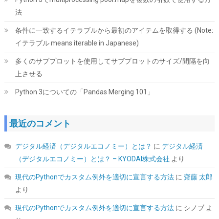
法
条件に一致するイテラブルから最初のアイテムを取得する (Note:
イテラブル means iterable in Japanese)
多くのサブプロットを使用してサブプロットのサイズ/間隔を向
上させる
Python 3についての「Pandas Merging 101」
ORICO 2.5インチ HDD / SSD ケース USB3.0 ハードディスクケー
ス UASP対応 5Gbps転送 6TB（9.5mm以下）まで対応 静電気防
止 PC材料 透明な 外付け SATA3.0 ドライブ ケース 2139U3
最近のコメント
詳細は
(
5421709
)
GBP 4.82
(2026-08-07 04:03 GMT +09:00 時点 -
デジタル経済（デジタルエコノミー）とは？
に
デジタル経済
こちら
)
（デジタルエコノミー）とは？ – KYODAI株式会社
より
現代のPythonでカスタム例外を適切に宣言する方法
に
齋藤 太郎
より
現代のPythonでカスタム例外を適切に宣言する方法
に
シノブ
よ