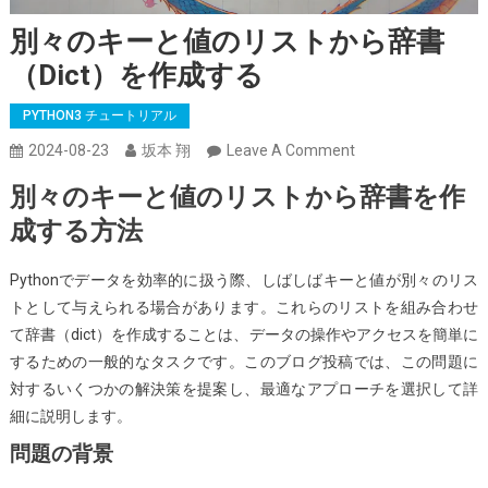
別々のキーと値のリストから辞書
（dict）を作成する
PYTHON3 チュートリアル
On
2024-08-23
坂本 翔
Leave A Comment
別々
別々のキーと値のリストから辞書を作
の
成する方法
キ
ー
Pythonでデータを効率的に扱う際、しばしばキーと値が別々のリス
と
トとして与えられる場合があります。これらのリストを組み合わせ
値
て辞書（dict）を作成することは、データの操作やアクセスを簡単に
の
するための一般的なタスクです。このブログ投稿では、この問題に
リ
対するいくつかの解決策を提案し、最適なアプローチを選択して詳
ス
細に説明します。
ト
か
問題の背景
ら