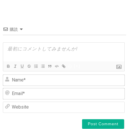
ナ
ビ
ゲ
購読
ー
シ
ョ
ン
{}
[+]
N
Em
We