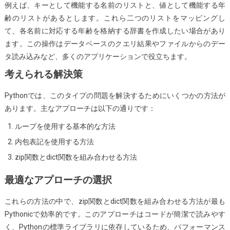
例えば、キーとして機能する名前のリストと、値として機能する年
辞
齢のリストがあるとします。これら二つのリストをマッピングし
書
て、各名前に対応する年齢を格納する辞書を作成したい場合があり
（dict）
ます。この操作はデータベースのクエリ結果やファイルからのデー
を
タ読み込みなど、多くのアプリケーションで役立ちます。
作
成
考えられる解決策
す
Pythonでは、このタイプの問題を解決するためにいくつかの方法が
る
あります。主なアプローチは以下の通りです：
ループを使用する基本的な方法
内包表記を使用する方法
zip関数とdict関数を組み合わせる方法
最適なアプローチの選択
これらの方法の中で、zip関数とdict関数を組み合わせる方法が最も
Pythonicで効率的です。このアプローチはコードが簡潔で読みやす
く、Pythonの標準ライブラリに依存しているため、パフォーマンス