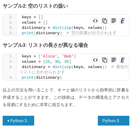
サンプル2: 空のリストの扱い
keys = 
[]
values = 
[]
dictionary = 
dict
(
zip
(
keys, values
))
print
(
dictionary
)
# 空の辞書が出力されます
サンプル3: リストの長さが異なる場合
keys = 
[
'Alice'
, 
'Bob'
]
values = 
[
25
, 
30
, 
35
]
dictionary = 
dict
(
zip
(
keys, values
))
# 最短の
リストに合わせられます
print
(
dictionary
)
以上の方法を用いることで、キーと値のリストから効率的に辞書を
作成することができます。この技術は、データの構造化とアクセス
を容易にするために非常に役立ちます。
投
Python 3 でファイルに追記する方法
Python 3におけるvenv、pyvenv、pyenv、virtualenv、virtualenvwrapper、pipenvなどの違いは何ですか？
稿