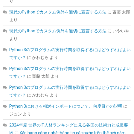
り
現代のPythonでカスタム例外を適切に宣言する方法
に
齋藤 太郎
より
AMD CPU Ryzen 7 9800X3D W/O Cooler 100-100001084WOF
CP1640
現代のPythonでカスタム例外を適切に宣言する方法
に
いやいや
詳細
より
(
5485966
)
GBP 337.47
(2026-08-07 04:03 GMT +09:00 時点 -
はこちら
)
Python 3のプログラムの実行時間を取得するにはどうすればよい
ですか？
に
かわむら
より
Python 3のプログラムの実行時間を取得するにはどうすればよい
ですか？
に
齋藤 太郎
より
Python 3のプログラムの実行時間を取得するにはどうすればよい
ですか？
に
かわむら
より
Python 3における相対インポートについて、何度目かの説明
に
KingSpec SSD 1TB SATAIII 6Gb/s 2.5インチ内蔵SSD 最大読込
ジュン
より
570MB/s 3D NAND メーカー保証3年
2024年度 世界のIT人材ランキングに見る各国の技術力と成長要
詳細は
(
5434010
)
GBP 91.53
(2026-08-07 04:03 GMT +09:00 時点 -
因
に
Xếp hạng công nghệ thông tin các nước trên thế giới năm