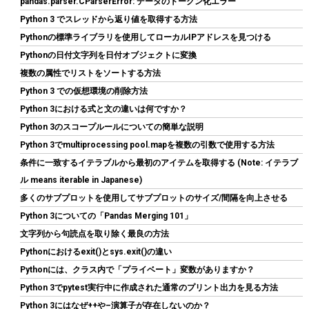
pandas.parser.CParserError: データのトークン化エラー
Python 3 でスレッドから返り値を取得する方法
Pythonの標準ライブラリを使用してローカルIPアドレスを見つける
ARCTIC MX-4（スパチュラ付属・4g）– CPU/GPU 用 高性能サー
Pythonの日付文字列を日付オブジェクトに変換
マルグリス、非常に高い熱伝導率、長期耐久、安全で簡単な塗布
複数の属性でリストをソートする方法
詳細は
(
54570114
)
GBP 6.54
Python 3 での仮想環境の削除方法
(2026-08-07 04:03 GMT +09:00 時点 -
こちら
Python 3における式と文の違いは何ですか？
)
Python 3のスコープルールについての簡単な説明
Python 3でmultiprocessing pool.mapを複数の引数で使用する方法
条件に一致するイテラブルから最初のアイテムを取得する (Note: イテラブ
ル means iterable in Japanese)
多くのサブプロットを使用してサブプロットのサイズ/間隔を向上させる
Python 3についての「Pandas Merging 101」
文字列から句読点を取り除く最良の方法
Pythonにおけるexit()とsys.exit()の違い
シー・エフ・デー販売 CFD販売 CFD Standard デスクトップ用 メ
モリ DDR4 3200 (PC4-25600) 16GB×2枚 288pin DIMM 相性保証
Pythonには、クラス内で「プライベート」変数がありますか？
W4U3200CS-16G
Python 3でpytest実行中に作成された通常のプリント出力を見る方法
Python 3にはなぜ++や–演算子が存在しないのか？
詳細
(
5421031
)
GBP 158.18
(2026-08-07 04:03 GMT +09:00 時点 -