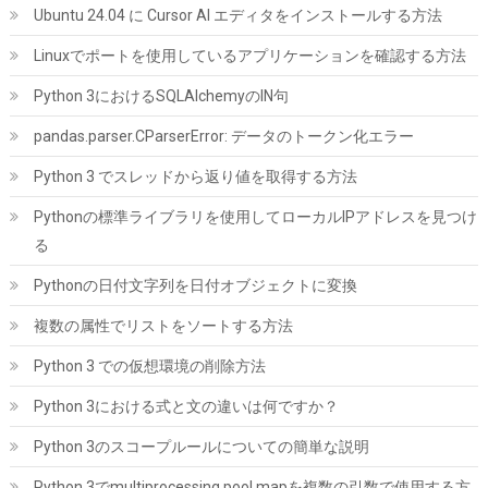
Ubuntu 24.04 に Cursor AI エディタをインストールする方法
Linuxでポートを使用しているアプリケーションを確認する方法
シリコンパワー デスクトップPC用 メモリ DDR4 3200 PC4-25600
16GB x 2枚 (32GB) 288Pin 1.2V CL22 SP032GBLFU320F22
Python 3におけるSQLAlchemyのIN句
詳細は
(
544409
)
GBP 173.51
(2026-08-07 04:03 GMT +09:00 時点 -
pandas.parser.CParserError: データのトークン化エラー
こちら
)
Python 3 でスレッドから返り値を取得する方法
Pythonの標準ライブラリを使用してローカルIPアドレスを見つけ
る
Pythonの日付文字列を日付オブジェクトに変換
複数の属性でリストをソートする方法
Python 3 での仮想環境の削除方法
玄人志向 AMD Radeon RX 9060 XT 搭載 グラフィックボード
Python 3における式と文の違いは何ですか？
16GB デュアルファン 【国内正規品】 RD-RX9060XT-E16GB/DF
Python 3のスコープルールについての簡単な説明
詳細は
(
54555
)
GBP 298.27
(2026-08-07 04:03 GMT +09:00 時点 -
こちら
)
Python 3でmultiprocessing pool.mapを複数の引数で使用する方