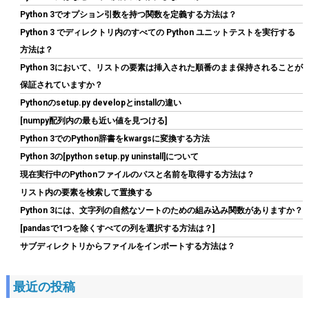
はこちら
Python 3でオプション引数を持つ関数を定義する方法は？
)
Python 3 でディレクトリ内のすべての Python ユニットテストを実行する
方法は？
Python 3において、リストの要素は挿入された順番のまま保持されることが
保証されていますか？
Pythonのsetup.py developとinstallの違い
[numpy配列内の最も近い値を見つける]
Python 3でのPython辞書をkwargsに変換する方法
Python 3の[python setup.py uninstall]について
Seagate IronWolf 内蔵HDD 4TB NAS用 ST4000VN006/EC
現在実行中のPythonファイルのパスと名前を取得する方法は？
詳細は
(
545160
)
GBP 111.07
(2026-08-07 04:03 GMT +09:00 時点 -
リスト内の要素を検索して置換する
こちら
)
Python 3には、文字列の自然なソートのための組み込み関数がありますか？
[pandasで1つを除くすべての列を選択する方法は？]
サブディレクトリからファイルをインポートする方法は？
最近の投稿