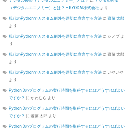
デジタル経済（デジタルエコノミー）とは？
に
デジタル経済
詳細は
(
546371
)
GBP 163.03
(2026-08-06 04:03 GMT +09:00 時点 -
（デジタルエコノミー）とは？ – KYODAI株式会社
より
こちら
)
現代のPythonでカスタム例外を適切に宣言する方法
に
齋藤 太郎
より
現代のPythonでカスタム例外を適切に宣言する方法
に
シノブ
よ
り
現代のPythonでカスタム例外を適切に宣言する方法
に
齋藤 太郎
より
ORICO 2.5インチ HDD / SSD ケース USB3.0 ハードディスクケー
現代のPythonでカスタム例外を適切に宣言する方法
に
いやいや
ス UASP対応 5Gbps転送 6TB（9.5mm以下）まで対応 静電気防
より
止 PC材料 透明な 外付け SATA3.0 ドライブ ケース 2139U3
Python 3のプログラムの実行時間を取得するにはどうすればよい
詳細は
(
5421709
)
GBP 3.54
(2026-08-06 04:03 GMT +09:00 時点 -
ですか？
に
かわむら
より
こちら
)
Python 3のプログラムの実行時間を取得するにはどうすればよい
ですか？
に
齋藤 太郎
より
Python 3のプログラムの実行時間を取得するにはどうすればよい