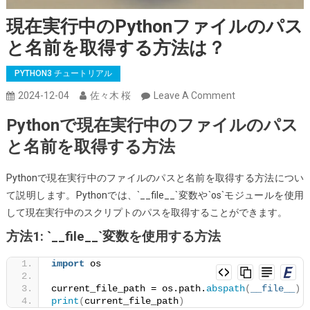
現在実行中のPythonファイルのパス
と名前を取得する方法は？
PYTHON3 チュートリアル
On
2024-12-04
佐々木 桜
Leave A Comment
現
Pythonで現在実行中のファイルのパス
在
と名前を取得する方法
実
行
Pythonで現在実行中のファイルのパスと名前を取得する方法につい
中
て説明します。Pythonでは、`__file__`変数や`os`モジュールを使用
の
して現在実行中のスクリプトのパスを取得することができます。
Python
フ
方法1: `__file__`変数を使用する方法
ァ
import
 os
イ
ル
current_file_path = os.path.
abspath
(
__file__
)
print
(
current_file_path
)
の