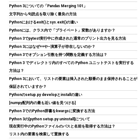
Python 3についての「Pandas Merging 101」
文字列から句読点を取り除く最良の方法
Biwin NV7400 1TB SSD NVMe2.0 M.2 Type 2280 PCIe Gen4×4 最
Pythonにおけるexit()とsys.exit()の違い
大読込：7450MB/s (R:7450MB/s、W:6500MB/s) 内蔵SSD 高耐
久 PS5/PS5 Pro動作確認済み メーカー5年保証
Pythonには、クラス内で「プライベート」変数がありますか？
Python 3でpytest実行中に作成された通常のプリント出力を見る方法
詳細は
(
546822
)
GBP 135.04
(2026-08-06 04:03 GMT +09:00 時点 -
Python 3にはなぜ++や–演算子が存在しないのか？
こちら
)
Python 3でオプション引数を持つ関数を定義する方法は？
Python 3 でディレクトリ内のすべての Python ユニットテストを実行する
方法は？
Python 3において、リストの要素は挿入された順番のまま保持されることが
保証されていますか？
Pythonのsetup.py developとinstallの違い
[numpy配列内の最も近い値を見つける]
Python 3でのPython辞書をkwargsに変換する方法
ARCTIC P12 Pro PST - パワフルなプレミアムファン、Yケーブル
Python 3の[python setup.py uninstall]について
スプリッター付き120mm PWMファン 600-3000 RPM、0 RPM
現在実行中のPythonファイルのパスと名前を取得する方法は？
詳細はこ
(
544586
)
GBP 5.40
リスト内の要素を検索して置換する
(2026-08-06 04:03 GMT +09:00 時点 -