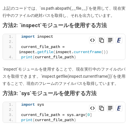
パ
上記のコードでは、`os.path.abspath(__file__)`を使用して、現在実
ス
行中のファイルの絶対パスを取得し、それを出力しています。
と
方法2: `inspect`モジュールを使用する方法
名
前
import
 inspect
を
current_file_path = 
取
inspect.
getfile
(
inspect.
currentframe
())
得
print
(
current_file_path
)
す
る
`inspect`モジュールを使用することで、現在実行中のファイルのパ
方
スを取得できます。`inspect.getfile(inspect.currentframe())`を使用
法
することで、現在のフレームのファイルパスを取得しています。
は？
方法3: `sys`モジュールを使用する方法
import
 sys
current_file_path = sys.argv
[
0
]
print
(
current_file_path
)