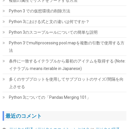
複数の属性でリストをソートする方法
Python 3 での仮想環境の削除方法
Python 3における式と文の違いは何ですか？
Seagate BarraCuda 3.5インチ 内蔵HDD 8TB PC用
ST8000DM004
Python 3のスコープルールについての簡単な説明
詳細
(
5424022
)
GBP 173.60
(2026-08-06 04:03 GMT +09:00 時点 -
Python 3でmultiprocessing pool.mapを複数の引数で使用する方
はこちら
)
法
条件に一致するイテラブルから最初のアイテムを取得する (Note:
イテラブル means iterable in Japanese)
多くのサブプロットを使用してサブプロットのサイズ/間隔を向
上させる
Python 3についての「Pandas Merging 101」
Western Digital ウエスタンデジタル 内蔵SSD 1TB WD Black
SN7100 (読取り最大 7,250MB/秒) M.2-2280 NVMe
最近のコメント
WDS100T4X0E-EC 【国内正規代理店品】