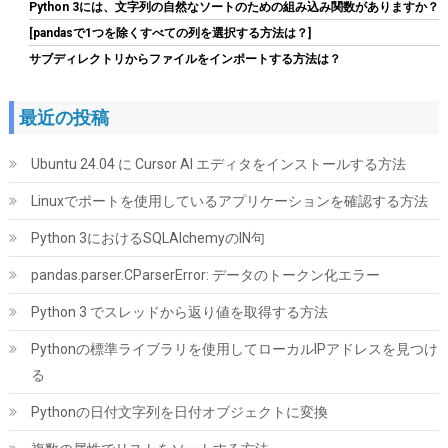
ちら
)
Python 3には、文字列の自然なソートのための組み込み関数がありますか？
[pandasで1つを除くすべての列を選択する方法は？]
サブディレクトリからファイルをインポートする方法は？
最近の投稿
Ubuntu 24.04 に Cursor AI エディタをインストールする方法
Linuxでポートを使用しているアプリケーションを確認する方法
シー・エフ・デー販売 CFD販売 CFD Standard デスクトップ用 メ
モリ DDR4 3200 (PC4-25600) 16GB×2枚 288pin DIMM 相性保証
Python 3におけるSQLAlchemyのIN句
W4U3200CS-16G
pandas.parser.CParserError: データのトークン化エラー
詳細
(
5421030
)
GBP 158.30
(2026-08-06 04:03 GMT +09:00 時点 -
Python 3 でスレッドから返り値を取得する方法
はこちら
)
Pythonの標準ライブラリを使用してローカルIPアドレスを見つけ
る
Pythonの日付文字列を日付オブジェクトに変換