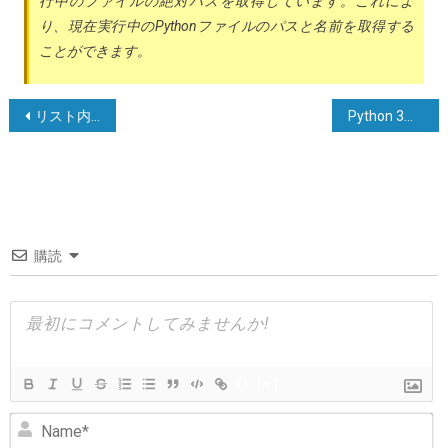
行中のファイルの絶対パスを取得しています。これによ
り、現在実行中のPythonファイルのパスと名前を取得する
ことができます。
投
リスト内の要素を検索して置換する
Python 3の[python setup.py uninstall]について
稿
ナ
ビ
ゲ
購読
ー
シ
ョ
ン
{}
[+]
N