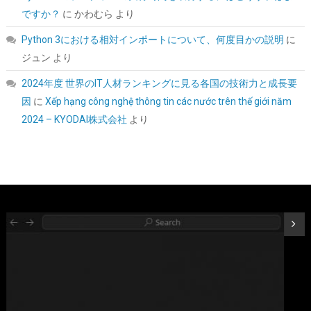
ですか？
に
かわむら
より
Python 3における相対インポートについて、何度目かの説明
に
ジュン
より
SYY サーマルペースト 3g CPUグリス カーボンベース 高性能 |
2024年度 世界のIT人材ランキングに見る各国の技術力と成長要
CPUペースト;ヒートシンク/IC/プロセッサ対応;熱インターフェー
因
に
Xếp hạng công nghệ thông tin các nước trên thế giới năm
ス素材;非導電;なめらか塗布
2024 – KYODAI株式会社
より
詳細は
(
5459790
)
GBP 2.82
(2026-08-06 04:03 GMT +09:00 時点 -
こちら
)