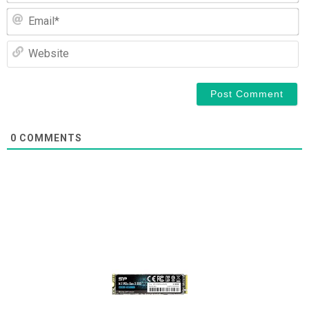
Em
We
0
COMMENTS