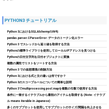
PYTHON3 チュートリアル
Python 3におけるSQLAlchemyのIN句
pandas.parser.CParserError: データのトークン化エラー
Python 3 でスレッドから返り値を取得する方法
Pythonの標準ライブラリを使用してローカルIPアドレスを見つける
ARCTIC MX-4（スパチュラ付属・4g）– CPU/GPU 用 高性能サー
マルグリス、非常に高い熱伝導率、長期耐久、安全で簡単な塗布
Pythonの日付文字列を日付オブジェクトに変換
複数の属性でリストをソートする方法
詳細は
(
54570106
)
GBP 6.55
(2026-08-06 04:03 GMT +09:00 時点 -
Python 3 での仮想環境の削除方法
こちら
)
Python 3における式と文の違いは何ですか？
Python 3のスコープルールについての簡単な説明
Python 3でmultiprocessing pool.mapを複数の引数で使用する方法
条件に一致するイテラブルから最初のアイテムを取得する (Note: イテラブ
ル means iterable in Japanese)
多くのサブプロットを使用してサブプロットのサイズ/間隔を向上させる