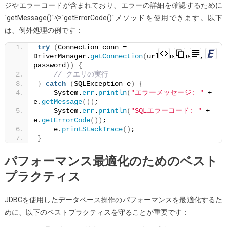
ジやエラーコードが含まれており、エラーの詳細を確認するために
`getMessage()`や`getErrorCode()`メソッドを使用できます。以下
は、例外処理の例です：
try
(
Connection conn = 
DriverManager.
getConnection
(
url, username, 
password
))
{
// クエリの実行
}
catch
(
SQLException e
)
{
    System.
err
.
println
(
"エラーメッセージ: "
 + 
e.
getMessage
())
;
    System.
err
.
println
(
"SQLエラーコード: "
 + 
e.
getErrorCode
())
;
    e.
printStackTrace
()
;
}
パフォーマンス最適化のためのベスト
プラクティス
JDBCを使用したデータベース操作のパフォーマンスを最適化するた
めに、以下のベストプラクティスを守ることが重要です：