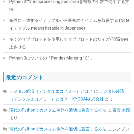
Python 3でmultiprocessing pool.mapを複数の引数で使用する方
法
条件に一致するイテラブルから最初のアイテムを取得する (Note:
イテラブル means iterable in Japanese)
シリコンパワー デスクトップPC用 メモリ DDR4 3200 PC4-25600
多くのサブプロットを使用してサブプロットのサイズ/間隔を向
16GB x 2枚 (32GB) 288Pin 1.2V CL22 SP032GBLFU320F22
上させる
詳細は
(
544409
)
GBP 173.51
(2026-08-07 04:03 GMT +09:00 時点 -
Python 3についての「Pandas Merging 101」
こちら
)
最近のコメント
デジタル経済（デジタルエコノミー）とは？
に
デジタル経済
（デジタルエコノミー）とは？ – KYODAI株式会社
より
現代のPythonでカスタム例外を適切に宣言する方法
に
齋藤 太郎
より
ID-COOLING FROZN A620 PRO SE - ブラックアウトデュアルタワ
現代のPythonでカスタム例外を適切に宣言する方法
に
シノブ
よ
ーエアCPUクーラー、6本の6mm熱管、デュアル120x120x25mm