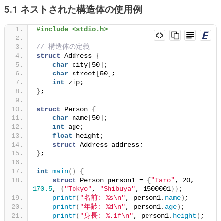
5.1 ネストされた構造体の使用例
#include <stdio.h>
// 構造体の定義
struct
 Address 
{
char
 city
[
50
]
;
char
 street
[
50
]
;
int
 zip;
}
;
struct
 Person 
{
char
 name
[
50
]
;
int
 age;
float
 height;
struct
 Address address;
}
;
int
main
()
{
struct
 Person person1 = 
{
"Taro"
, 20, 
170.5
, 
{
"Tokyo"
, 
"Shibuya"
, 1500001
}}
;
printf
(
"名前: %s\n"
, person1.
name
)
;
printf
(
"年齢: %d\n"
, person1.
age
)
;
printf
(
"身長: %.1f\n"
, person1.
height
)
;