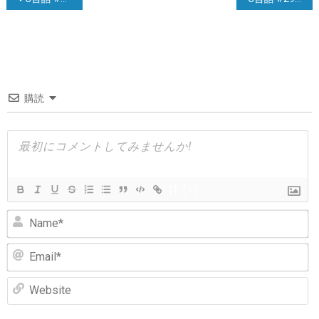
稿
ナ
ビ
ゲ
購読
ー
シ
ョ
ン
{}
[+]
N
Em
We