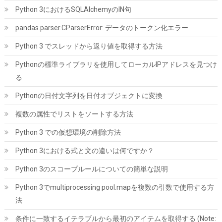
Python 3におけるSQLAlchemyのIN句
pandas.parser.CParserError: データのトークン化エラー
Python 3 でスレッドから返り値を取得する方法
Pythonの標準ライブラリを使用してローカルIPアドレスを見つけ
る
Samsung 990 PRO 1TB PCIe Gen 4.0 x4 (最大転送速度 7,450MB/
秒) NVMe M.2 (2280) 内蔵 SSD MZ-V9P1T0B-IT/EC 国内正規保
Pythonの日付文字列を日付オブジェクトに変換
証品
複数の属性でリストをソートする方法
詳細は
(
547765
)
GBP 168.12
(2026-08-08 04:05 GMT +09:00 時点 -
こちら
)
Python 3 での仮想環境の削除方法
Python 3における式と文の違いは何ですか？
Python 3のスコープルールについての簡単な説明
Python 3でmultiprocessing pool.mapを複数の引数で使用する方
法
条件に一致するイテラブルから最初のアイテムを取得する (Note: