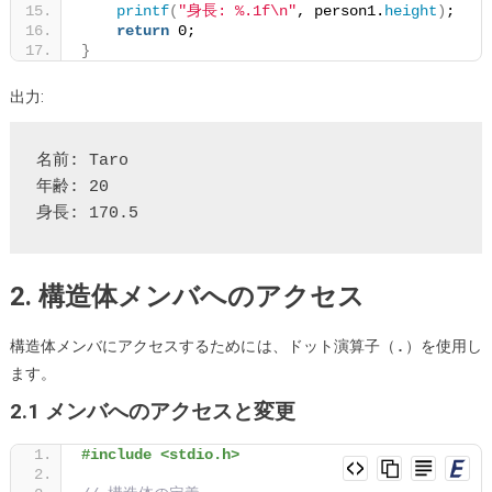
printf
(
"身長: %.1f\n"
, person1.
height
)
;
return
 0;
}
出力:
名前: Taro

年齢: 20

2. 構造体メンバへのアクセス
.
構造体メンバにアクセスするためには、ドット演算子（
）を使用し
ます。
2.1 メンバへのアクセスと変更
#include <stdio.h>