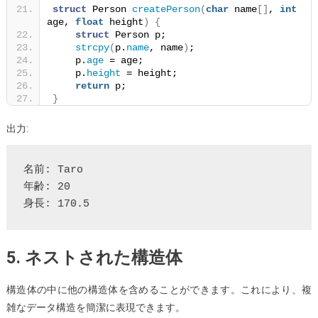
struct
 Person 
createPerson
(
char
 name
[]
, 
int
age, 
float
 height
)
{
struct
 Person p;
strcpy
(
p.
name
, name
)
;
    p.
age
 = age;
    p.
height
 = height;
return
 p;
}
出力:
名前: Taro

年齢: 20

5. ネストされた構造体
構造体の中に他の構造体を含めることができます。これにより、複
雑なデータ構造を簡潔に表現できます。