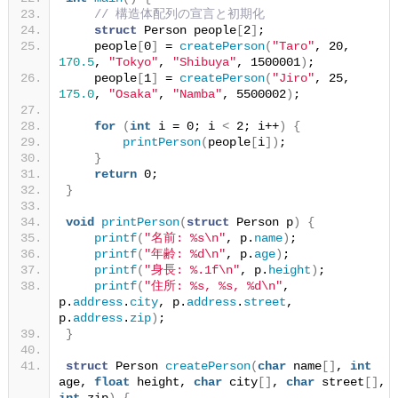
// 構造体配列の宣言と初期化
struct
 Person people
[
2
]
;
    people
[
0
]
 = 
createPerson
(
"Taro"
, 20, 
170.5
, 
"Tokyo"
, 
"Shibuya"
, 1500001
)
;
    people
[
1
]
 = 
createPerson
(
"Jiro"
, 25, 
175.0
, 
"Osaka"
, 
"Namba"
, 5500002
)
;
for
(
int
 i = 0; i 
<
 2; i++
)
{
printPerson
(
people
[
i
])
;
}
return
 0;
}
void
printPerson
(
struct
 Person p
)
{
printf
(
"名前: %s\n"
, p.
name
)
;
printf
(
"年齢: %d\n"
, p.
age
)
;
printf
(
"身長: %.1f\n"
, p.
height
)
;
printf
(
"住所: %s, %s, %d\n"
, 
p.
address
.
city
, p.
address
.
street
, 
p.
address
.
zip
)
;
}
struct
 Person 
createPerson
(
char
 name
[]
, 
int
age, 
float
 height, 
char
 city
[]
, 
char
 street
[]
, 
int
 zip
)
{