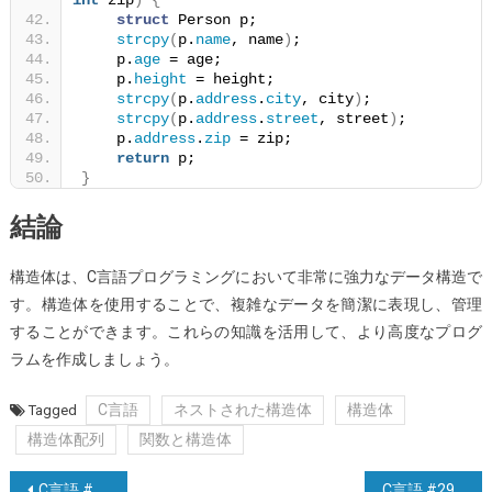
struct
 Person p;
strcpy
(
p.
name
, name
)
;
    p.
age
 = age;
    p.
height
 = height;
strcpy
(
p.
address
.
city
, city
)
;
strcpy
(
p.
address
.
street
, street
)
;
    p.
address
.
zip
 = zip;
return
 p;
}
結論
構造体は、C言語プログラミングにおいて非常に強力なデータ構造で
す。構造体を使用することで、複雑なデータを簡潔に表現し、管理
することができます。これらの知識を活用して、より高度なプログ
ラムを作成しましょう。
C言語
ネストされた構造体
構造体
Tagged
構造体配列
関数と構造体
投
C言語 #27: ファイル操作
C言語 #29: 列挙型（enum）