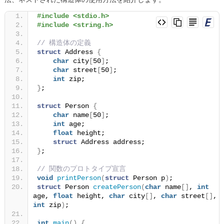
#include <stdio.h>
#include <string.h>
// 構造体の定義
struct
 Address 
{
char
 city
[
50
]
;
char
 street
[
50
]
;
int
 zip;
}
;
struct
 Person 
{
char
 name
[
50
]
;
int
 age;
float
 height;
struct
 Address address;
}
;
// 関数のプロトタイプ宣言
void
printPerson
(
struct
 Person p
)
;
struct
 Person 
createPerson
(
char
 name
[]
, 
int
age, 
float
 height, 
char
 city
[]
, 
char
 street
[]
, 
int
 zip
)
;
int
main
()
{