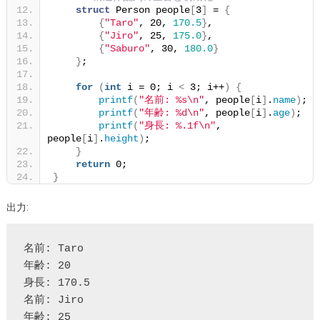
struct
 Person people
[
3
]
 = 
{
{
"Taro"
, 20, 
170.5
}
,
{
"Jiro"
, 25, 
175.0
}
,
{
"Saburo"
, 30, 
180.0
}
}
;
for
(
int
 i = 0; i 
<
 3; i++
)
{
printf
(
"名前: %s\n"
, people
[
i
]
.
name
)
;
printf
(
"年齢: %d\n"
, people
[
i
]
.
age
)
;
printf
(
"身長: %.1f\n"
, 
people
[
i
]
.
height
)
;
}
return
 0;
}
出力:
名前: Taro

年齢: 20

身長: 170.5

名前: Jiro

年齢: 25
