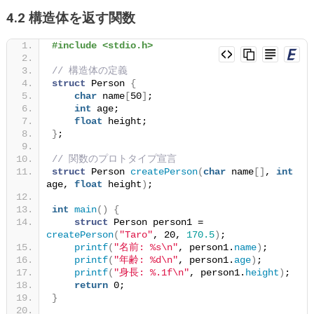
4.2 構造体を返す関数
#include <stdio.h>
// 構造体の定義
struct
 Person 
{
char
 name
[
50
]
;
int
 age;
float
 height;
}
;
// 関数のプロトタイプ宣言
struct
 Person 
createPerson
(
char
 name
[]
, 
int
age, 
float
 height
)
;
int
main
()
{
struct
 Person person1 = 
createPerson
(
"Taro"
, 20, 
170.5
)
;
printf
(
"名前: %s\n"
, person1.
name
)
;
printf
(
"年齢: %d\n"
, person1.
age
)
;
printf
(
"身長: %.1f\n"
, person1.
height
)
;
return
 0;
}