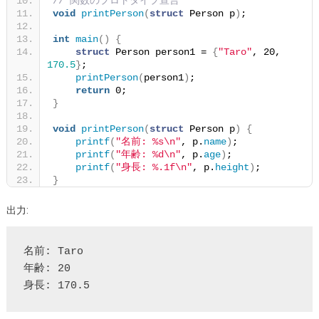
// 関数のプロトタイプ宣言
void
printPerson
(
struct
 Person p
)
;
int
main
()
{
struct
 Person person1 = 
{
"Taro"
, 20, 
170.5
}
;
printPerson
(
person1
)
;
return
 0;
}
void
printPerson
(
struct
 Person p
)
{
printf
(
"名前: %s\n"
, p.
name
)
;
printf
(
"年齢: %d\n"
, p.
age
)
;
printf
(
"身長: %.1f\n"
, p.
height
)
;
}
出力:
名前: Taro

年齢: 20
