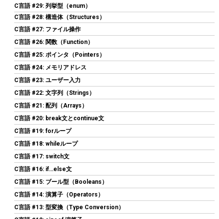
C言語 #29: 列挙型（enum）
C言語 #28: 構造体（Structures）
C言語 #27: ファイル操作
C言語 #26: 関数（Function）
C言語 #25: ポインタ（Pointers）
C言語 #24: メモリアドレス
シリコンパワー デスクトップPC用 メモリ DDR4 3200 PC4-25600
C言語 #23: ユーザー入力
16GB x 2枚 (32GB) 288Pin 1.2V CL22 SP032GBLFU320F22
C言語 #22: 文字列（Strings）
詳細は
(
544409
)
GBP 172.93
(2026-08-08 04:05 GMT +09:00 時点 -
C言語 #21: 配列（Arrays）
こちら
)
C言語 #20: break文とcontinue文
C言語 #19: forループ
C言語 #18: whileループ
C言語 #17: switch文
C言語 #16: if…else文
C言語 #15: ブール型（Booleans）
C言語 #14: 演算子（Operators）
C言語 #13: 型変換（Type Conversion）
ARCTIC MX-4（スパチュラ付属・4g）– CPU/GPU 用 高性能サー