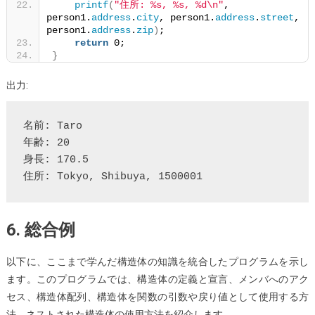
printf
(
"住所: %s, %s, %d\n"
, 
person1.
address
.
city
, person1.
address
.
street
, 
person1.
address
.
zip
)
;
return
 0;
}
出力:
名前: Taro

年齢: 20

身長: 170.5

6. 総合例
以下に、ここまで学んだ構造体の知識を統合したプログラムを示し
ます。このプログラムでは、構造体の定義と宣言、メンバへのアク
セス、構造体配列、構造体を関数の引数や戻り値として使用する方
法、ネストされた構造体の使用方法を紹介します。