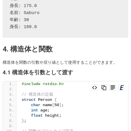
身長: 175.0

名前: Saburo

年齢: 30

4. 構造体と関数
構造体を関数の引数や戻り値として使用することができます。
4.1 構造体を引数として渡す
#include <stdio.h>
// 構造体の定義
struct
 Person 
{
char
 name
[
50
]
;
int
 age;
float
 height;
}
;