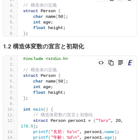
// 構造体の定義
struct
 Person 
{
char
 name
[
50
]
;
int
 age;
float
 height;
}
;
1.2 構造体変数の宣言と初期化
#include <stdio.h>
// 構造体の定義
struct
 Person 
{
char
 name
[
50
]
;
int
 age;
float
 height;
}
;
int
main
()
{
// 構造体変数の宣言と初期化
struct
 Person person1 = 
{
"Taro"
, 20, 
170.5
}
;
printf
(
"名前: %s\n"
, person1.
name
)
;
printf
(
"年齢: %d\n"
, person1.
age
)
;