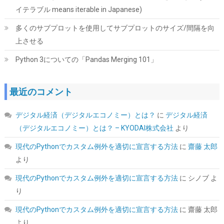
イテラブル means iterable in Japanese)
玄人志向 電源ユニット 850W ATX 電源 80 PLUS ゴールド PC電源
フルプラグイン セミファンレス ホワイト KRPW-
多くのサブプロットを使用してサブプロットのサイズ/間隔を向
GA850W/90+/WHITE
上させる
詳細はこ
(
54363
)
GBP 67.77
(2026-08-08 04:05 GMT +09:00 時点 -
Python 3についての「Pandas Merging 101」
ちら
)
最近のコメント
デジタル経済（デジタルエコノミー）とは？
に
デジタル経済
（デジタルエコノミー）とは？ – KYODAI株式会社
より
現代のPythonでカスタム例外を適切に宣言する方法
に
齋藤 太郎
より
UGREEN 2.5 インチ HDD/SSD ケース 5Gbps 6TB容量 USB3.0
現代のPythonでカスタム例外を適切に宣言する方法
に
シノブ
よ
SATA3.0 高速ハードディスクケース | USB A-Micro B/9.5mm以下
まで対応/自動スリープ/UASP 対応/TRIM&S.M.A.R.T.機能を搭載/
り
インジケーターで状態が一目/工具不要/コンパク
ト/MacOS/Windows//Linux PS4Pro/PS3対応
現代のPythonでカスタム例外を適切に宣言する方法
に
齋藤 太郎
より