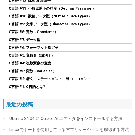
C言語 #12: sizeof 演算子
マルグリス、非常に高い熱伝導率、長期耐久、安全で簡単な塗布
C言語 #11: 小数点以下の精度（Decimal Precision）
詳細は
(
54570107
)
GBP 6.53
C言語 #10: 数値データ型（Numeric Data Types）
(2026-08-08 04:05 GMT +09:00 時点 -
こちら
)
C言語 #9: 文字データ型（Character Data Types）
C言語 #8: 定数（Constants）
C言語 #7: データ型
C言語 #6: フォーマット指定子
C言語 #5: 変数名（識別子）
C言語 #4: 複数変数の宣言
C言語 #3: 変数（Variables）
C言語 #2: 構文、ステートメント、出力、コメント
C言語 #1: C言語とは?
Crucial(クルーシャル) PRO (マイクロン製) デスクトップ用メモリ
16GBX2枚 DDR4-3200 メーカー制限付無期限保証
CP2K16G4DFRA32A【国内正規代理店品】
最近の投稿
詳細
(
5456329
)
GBP 183.98
(2026-08-08 04:05 GMT +09:00 時点 -
はこちら
Ubuntu 24.04 に Cursor AI エディタをインストールする方法
)
Linuxでポートを使用しているアプリケーションを確認する方法