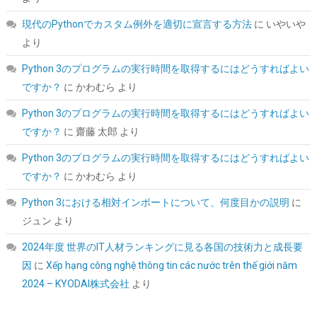
詳細は
(
54231357
)
GBP 5.76
(2026-08-08 04:05 GMT +09:00 時点 -
こちら
)
現代のPythonでカスタム例外を適切に宣言する方法
に
いやいや
より
Python 3のプログラムの実行時間を取得するにはどうすればよい
ですか？
に
かわむら
より
Python 3のプログラムの実行時間を取得するにはどうすればよい
ですか？
に
齋藤 太郎
より
Python 3のプログラムの実行時間を取得するにはどうすればよい
SP Silicon Power シリコンパワー SSD 512GB 3D NAND採用
ですか？
に
かわむら
より
SATA3 6Gb/s 2.5インチ 7mm PS4動作確認済 3年保証 A55シリー
ズ SP512GBSS3A55S25
Python 3における相対インポートについて、何度目かの説明
に
ジュン
より
詳細
(
54310588
)
GBP 62.39
(2026-08-08 04:05 GMT +09:00 時点 -
はこちら
)
2024年度 世界のIT人材ランキングに見る各国の技術力と成長要
因
に
Xếp hạng công nghệ thông tin các nước trên thế giới năm
2024 – KYODAI株式会社
より