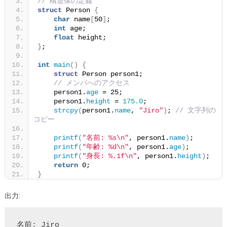
// 構造体の定義
struct
 Person 
{
char
 name
[
50
]
;
int
 age;
float
 height;
}
;
int
main
()
{
struct
 Person person1;
// メンバへのアクセス
    person1.
age
 = 25;
    person1.
height
 = 
175.0
;
strcpy
(
person1.
name
, 
"Jiro"
)
; 
// 文字列の
コピー
printf
(
"名前: %s\n"
, person1.
name
)
;
printf
(
"年齢: %d\n"
, person1.
age
)
;
printf
(
"身長: %.1f\n"
, person1.
height
)
;
return
 0;
}
出力:
名前: Jiro
