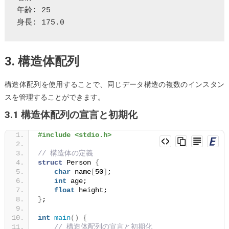
年齢: 25

3. 構造体配列
構造体配列を使用することで、同じデータ構造の複数のインスタン
スを管理することができます。
3.1 構造体配列の宣言と初期化
#include <stdio.h>
// 構造体の定義
struct
 Person 
{
char
 name
[
50
]
;
int
 age;
float
 height;
}
;
int
main
()
{
// 構造体配列の宣言と初期化