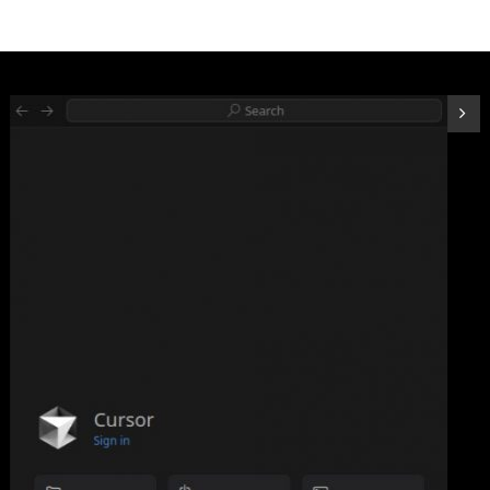
ORICO M.2 NVMe SSD 外付けケース USB 3.2 Gen2 10Gbps高速
データ転送 NVMe/PCIE 対応2230/2242/2260/2280 SSD ケース
M2 SSD 外付けケース 8TB容量に対応 UASPサポート ABS+アルミ
材質 黑 M2PV-BK
詳細は
(
539767
)
GBP 10.57
(2026-08-08 04:05 GMT +09:00 時点 -
こちら
)