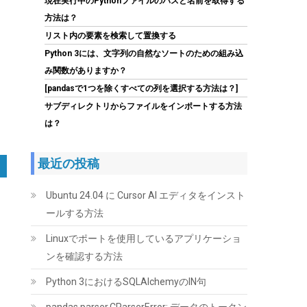
現在実行中のPythonファイルのパスと名前を取得する
詳細はこちら
GMT +09:00 時点 -
)
方法は？
リスト内の要素を検索して置換する
Python 3には、文字列の自然なソートのための組み込
み関数がありますか？
[pandasで1つを除くすべての列を選択する方法は？]
サブディレクトリからファイルをインポートする方法
は？
CORSAIR RM850e 2025モデル PC電源ユニット
850W PCIE 5.1 対応 80PLUS Gold認証 ATX 3.1
最近の投稿
認証済 フルモジュラー 12V-2x6 ケーブル付属
CP-9020296-JP
Ubuntu 24.04 に Cursor AI エディタをインスト
(
54474
)
GBP 72.78
(2026-08-09 04:05
ールする方法
詳細はこちら
GMT +09:00 時点 -
)
Linuxでポートを使用しているアプリケーショ
ンを確認する方法
Python 3におけるSQLAlchemyのIN句