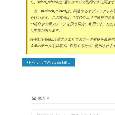
し、select_relatedは1度のクエリで取得できる
一方、prefetch_relatedは、関連するオブジ
を行います。この方法は、1度のクエリで取得でき
つ場合や大量のデータを扱う場合に有用です。ただ
可能性があります。
select_relatedは1度のクエリでのデータ取得を最適
大量のデータを効率的に取得するために使用されま
投
Python 3での[pip install mysql-python]がEnvironmentError: mysql_configが見つからないというエラーで失敗する
稿
ナ
ビ
ゲ
購読
ー
シ