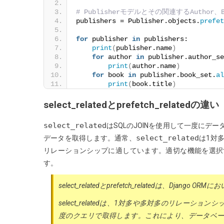
# Publisherモデルとその関連するAuthor
publishers = Publisher.objects.
prefet
for
 publisher 
in
 publishers:
print
(
publisher.name
)
for
 author 
in
 publisher.author_se
print
(
author.name
)
for
 book 
in
 publisher.book_set.
al
print
(
book.title
)
select_relatedとprefetch_relatedの違い
select_related
はSQLのJOINを使用して一度にデ
select_related
データを取得します。通常、
は1対
リレーションシップに適しています。適切な機能を選択
す。
select_relatedとprefetch_relatedは、D
select_relatedは、1対多や多対多のリレー
度のクエリで取得します。これにより、データベ