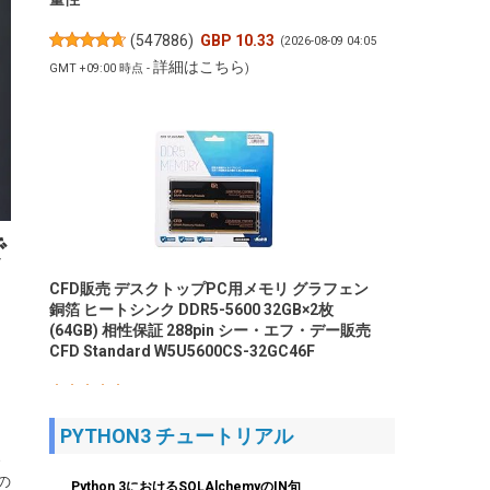
(
547886
)
GBP 10.33
(2026-08-09 04:05
詳細はこちら
GMT +09:00 時点 -
)
で
CFD販売 デスクトップPC用メモリ グラフェン
銅箔 ヒートシンク DDR5-5600 32GB×2枚
(64GB) 相性保証 288pin シー・エフ・デー販売
CFD Standard W5U5600CS-32GC46F
(
54616
)
GBP 465.62
(2026-08-09 04:05
詳細はこちら
GMT +09:00 時点 -
)
PYTHON3 チュートリアル
、
の
Python 3におけるSQLAlchemyのIN句