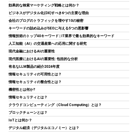
効果的な検索マーケティング戦略とは何か？
ビジネスがデジタル化(DX)すべき6つの主要な理由
会社のブログのトラフィックを増やす10の秘密
キーワードの詰め込みがSEOに与える5つの悪影響
情報技術のトップ40キーワード | IT業界で最も効果的なキーワード
人工知能（AI）の交通産業への応用に関する研究
Biwin NV7400 1TB SSD NVMe2.0 M.2 Type 2280 PCIe Gen4×4 最
現代金融におけるAIの重要性
大読込：7450MB/s (R:7450MB/s、W:6500MB/s) 内蔵SSD 高耐
久 PS5/PS5 Pro動作確認済み メーカー5年保証
現代医療におけるAIの重要性: 包括的な分析
有名なLLM製品の紹介2024年度
詳細は
(
546825
)
GBP 134.93
(2026-08-07 04:03 GMT +09:00 時点 -
情報セキュリティの可用性とは？
こちら
)
情報セキュリティの整合性とは？
機密性とは何か?
情報セキュリティとは？
クラウドコンピューティング（Cloud Computing）とは？
ブロックチェーンとは？
IoTとは何か？
デジタル経済（デジタルエコノミー）とは？