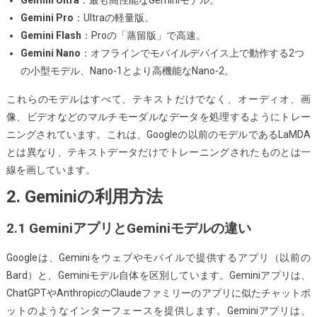
ト
Gemini Pro
：Ultraの軽量版。
フ
Gemini Flash
：Proの「蒸留版」で高速。
ォ
Gemini Nano
：オフラインでモバイルデバイス上で動作する2つ
ー
の小型モデル、Nano-1とより高機能なNano-2。
ム
これらのモデルはすべて、テキストだけでなく、オーディオ、画
に
像、ビデオなどのマルチモーダルなデータを処理するようにトレー
つ
ニングされています。これは、Googleの以前のモデルであるLaMDA
い
とは異なり、テキストデータだけでトレーニングされたものとは一
て
線を画しています。
知
っ
2. Geminiの利用方法
て
お
2.1 GeminiアプリとGeminiモデルの違い
く
Googleは、Geminiをウェブやモバイルで提供するアプリ（以前の
べ
Bard）と、Geminiモデル自体を区別しています。Geminiアプリは、
き
ChatGPTやAnthropicのClaudeファミリーのアプリに似たチャットボ
こ
ットのようなインターフェースを提供します。Geminiアプリは、
と