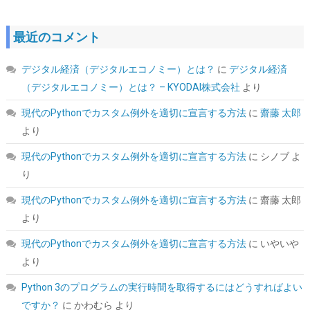
最近のコメント
TEAMGROUP (旧称 Team) T-FORCE DELTA RGB DDR5 6000MHz
32GB (16GBx2枚) CL38 PC5-48000 デスクトップ用 メモリ ホワ
イト Intel XMP3.0 / AMD EXPO 両対応【TEAMジャパン 国内正規
デジタル経済（デジタルエコノミー）とは？
に
デジタル経済
品・メーカー無期限保証】FF4D532G6000HC38ADC01
（デジタルエコノミー）とは？ – KYODAI株式会社
より
詳細は
(
54584
)
GBP 370.75
(2026-08-07 04:03 GMT +09:00 時点 -
現代のPythonでカスタム例外を適切に宣言する方法
に
齋藤 太郎
こちら
)
より
現代のPythonでカスタム例外を適切に宣言する方法
に
シノブ
よ
り
現代のPythonでカスタム例外を適切に宣言する方法
に
齋藤 太郎
より
現代のPythonでカスタム例外を適切に宣言する方法
に
いやいや
より
MSI MAG A850GL PCIE5 PC電源ユニット 850W ATX3.1/PCIe 5.1
対応 80PLUS GOLD認証 フルモジュラー 7年保証 PS1327
Python 3のプログラムの実行時間を取得するにはどうすればよい
ですか？
に
かわむら
より
詳細は
(
543229
)
GBP 68.87
(2026-08-07 04:03 GMT +09:00 時点 -