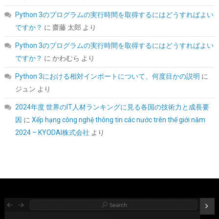
こちら
)
Python 3のプログラムの実行時間を取得するにはどうすればよい
ですか？
に
齋藤 太郎
より
Python 3のプログラムの実行時間を取得するにはどうすればよい
ですか？
に
かわむら
より
Python 3における相対インポートについて、何度目かの説明
に
ジュン
より
2024年度 世界のIT人材ランキングに見る各国の技術力と成長要
シー・エフ・デー販売 CFD販売 CFD Standard デスクトップ用 メ
因
に
Xếp hạng công nghệ thông tin các nước trên thế giới năm
モリ DDR4 3200 (PC4-25600) 16GB×2枚 288pin DIMM 相性保証
2024 – KYODAI株式会社
より
W4U3200CS-16G
詳細
(
5421031
)
GBP 158.18
(2026-08-07 04:03 GMT +09:00 時点 -
はこちら
)