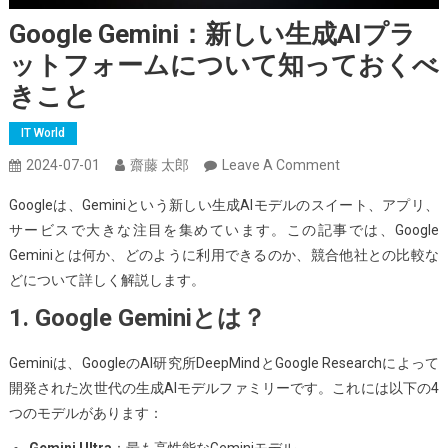
Google Gemini：新しい生成AIプラ
ットフォームについて知っておくべ
きこと
IT World
On
2024-07-01
齋藤 太郎
Leave A Comment
Google
Googleは、Geminiという新しい生成AIモデルのスイート、アプリ、
Gemini：
サービスで大きな注目を集めています。この記事では、Google
新
Geminiとは何か、どのように利用できるのか、競合他社との比較な
し
どについて詳しく解説します。
い
1. Google Geminiとは？
生
成
Geminiは、GoogleのAI研究所DeepMindとGoogle Researchによって
AI
開発された次世代の生成AIモデルファミリーです。これには以下の4
プ
つのモデルがあります：
ラ
ッ
Gemini Ultra
：最も高性能なGeminiモデル。