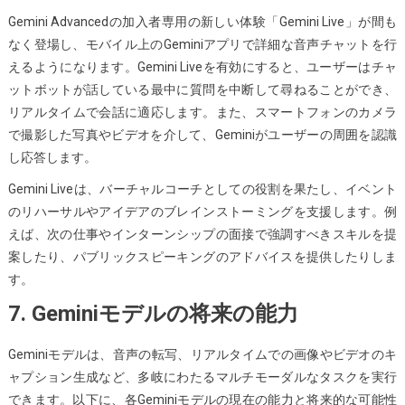
Gemini Advancedの加入者専用の新しい体験「Gemini Live」が間も
なく登場し、モバイル上のGeminiアプリで詳細な音声チャットを行
えるようになります。Gemini Liveを有効にすると、ユーザーはチャ
ットボットが話している最中に質問を中断して尋ねることができ、
リアルタイムで会話に適応します。また、スマートフォンのカメラ
で撮影した写真やビデオを介して、Geminiがユーザーの周囲を認識
し応答します。
Gemini Liveは、バーチャルコーチとしての役割を果たし、イベント
のリハーサルやアイデアのブレインストーミングを支援します。例
えば、次の仕事やインターンシップの面接で強調すべきスキルを提
案したり、パブリックスピーキングのアドバイスを提供したりしま
す。
7. Geminiモデルの将来の能力
Geminiモデルは、音声の転写、リアルタイムでの画像やビデオのキ
ャプション生成など、多岐にわたるマルチモーダルなタスクを実行
できます。以下に、各Geminiモデルの現在の能力と将来的な可能性