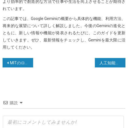
より効率的で創造的な方法で仕事や生活を向上させることが期待さ
れています。
この記事では、Google Geminiの概要から具体的な機能、利用方法、
将来的な展望について詳しく解説しました。今後のGeminiの進化と
ともに、新しい情報や機能が発表されるたびに、このガイドを更新
していきます。ぜひ、最新情報をチェックし、Geminiを最大限に活
用してください。
投
MITのロボティクスパイオニア、ロドニー・ブルックスが語る生成AIの過大評価
人工知能分野で最も影響力のある10人の科学者
稿
ナ
ビ
ゲ
購読
ー
シ
ョ