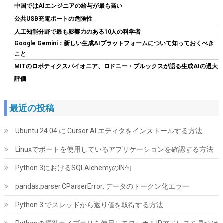
中国ではAIエンジニアの給与が最も高い
CORSAIR RM850e 2025モデル PC電源ユニット 850W PCIE 5.1 対
公共USB充電ポートの危険性
応 80PLUS Gold認証 ATX 3.1 認証済 フルモジュラー 12V-2x6 ケ
ーブル付属 CP-9020296-JP
人工知能分野で最も影響力のある10人の科学者
Google Gemini：新しい生成AIプラットフォームについて知っておくべき
詳細はこ
(
54473
)
GBP 71.34
(2026-08-07 04:03 GMT +09:00 時点 -
こと
ちら
)
MITのロボティクスパイオニア、ロドニー・ブルックスが語る生成AIの過大
評価
最近の投稿
Ubuntu 24.04 に Cursor AI エディタをインストールする方法
Linuxでポートを使用しているアプリケーションを確認する方法
Python 3におけるSQLAlchemyのIN句
Amazon限定 キオクシア 内蔵SSD 1TB PCIe Gen4×4 NVMe M.2
2280 読込7,200M SSD-CK1.0N4B/R
pandas.parser.CParserError: データのトークン化エラー
詳細は
(
54519
)
GBP 159.04
(2026-08-07 04:03 GMT +09:00 時点 -
Python 3 でスレッドから返り値を取得する方法
こちら
)