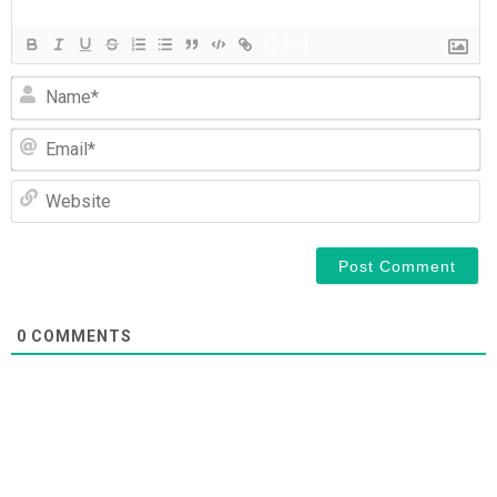
ン
{}
[+]
N
Em
We
0
COMMENTS