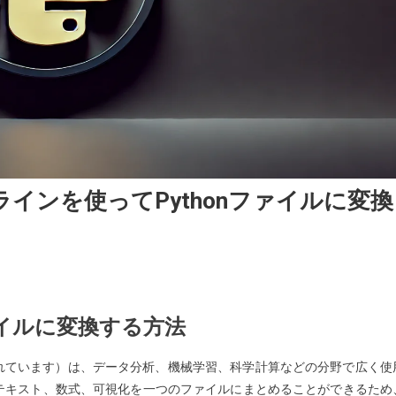
マンドラインを使ってPythonファイルに変換
hon
onファイルに変換する方法
book
bookとして知られています）は、データ分析、機械学習、科学計算などの分野で広く使
テキスト、数式、可視化を一つのファイルにまとめることができるため