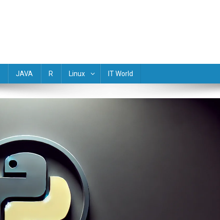
(Golang) Rust TypeScript Objective-C R Dart Scala Perl Lua Haskell M
JAVA
R
Linux
IT World