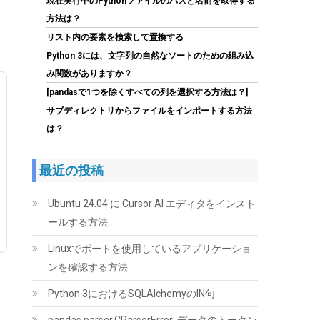
現在実行中のPythonファイルのパスと名前を取得する
(
5462759
)
GBP 136.87
(2026-08-07
方法は？
詳細はこちら
04:03 GMT +09:00 時点 -
)
、
リスト内の要素を検索して置換する
Python 3には、文字列の自然なソートのための組み込
み関数がありますか？
[pandasで1つを除くすべての列を選択する方法は？]
サブディレクトリからファイルをインポートする方法
は？
最近の投稿
玄人志向 AMD Radeon RX 9060 XT 搭載 グラフ
ィックボード 16GB デュアルファン 【国内正規
品】 RD-RX9060XT-E16GB/DF
Ubuntu 24.04 に Cursor AI エディタをインスト
ールする方法
(
54555
)
GBP 298.27
(2026-08-07 04:03
詳細はこちら
Linuxでポートを使用しているアプリケーショ
GMT +09:00 時点 -
)
ンを確認する方法
Python 3におけるSQLAlchemyのIN句