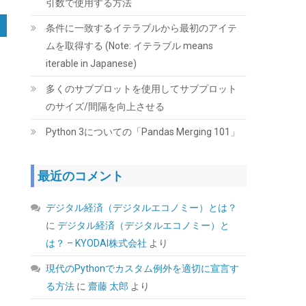
引数で使用する方法
Seagate IronWolf 内蔵HDD 4TB NAS用
条件に一致するイテラブルから最初のアイテ
ST4000VN006/EC
ムを取得する (Note: イテラブル means
(
545160
)
GBP 111.07
(2026-08-07
iterable in Japanese)
詳細はこちら
04:03 GMT +09:00 時点 -
)
多くのサブプロットを使用してサブプロット
のサイズ/間隔を向上させる
Python 3についての「Pandas Merging 101」
最近のコメント
デジタル経済（デジタルエコノミー）とは？
ID-COOLING FROZN A620 PRO SE - ブラック
に
デジタル経済（デジタルエコノミー）と
アウトデュアルタワーエアCPUクーラー、6本
の6mm熱管、デュアル120x120x25mm静音フ
は？ – KYODAI株式会社
より
ァン、Intel LGA1700/1851/1200/115X対応；
AMD AM4/AM5（高さ157mm) | 6本のヒートパ
現代のPythonでカスタム例外を適切に宣言す
イプ、デュアル120mm静音ファン、最大
る方法
に
齋藤 太郎
より
27.2dB(A)。Intel LGA1851/1700/1200/115X &