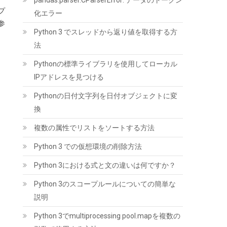
pandas.parser.CParserError: データのトークン
プ
化エラー
参
Python 3 でスレッドから返り値を取得する方
法
UGREEN 2.5 インチ HDD/SSD ケース 5Gbps
6TB容量 USB3.0 SATA3.0 高速ハードディスク
Pythonの標準ライブラリを使用してローカル
ケース | USB A-Micro B/9.5mm以下まで対応/
IPアドレスを見つける
自動スリープ/UASP 対応/TRIM&S.M.A.R.T.機
能を搭載/インジケーターで状態が一目/工具不
Pythonの日付文字列を日付オブジェクトに変
要/コンパクト/MacOS/Windows//Linux
換
PS4Pro/PS3対応
複数の属性でリストをソートする方法
(
54231359
)
GBP 5.78
(2026-08-07
詳細はこちら
04:03 GMT +09:00 時点 -
)
Python 3 での仮想環境の削除方法
Python 3における式と文の違いは何ですか？
Python 3のスコープルールについての簡単な
説明
Python 3でmultiprocessing pool.mapを複数の