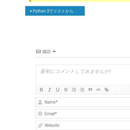
投
Python 3でリストからアイテムをイテレーションしながら削除する方法
稿
ナ
ビ
ゲ
購読
ー
シ
ョ
ン
{}
[+]