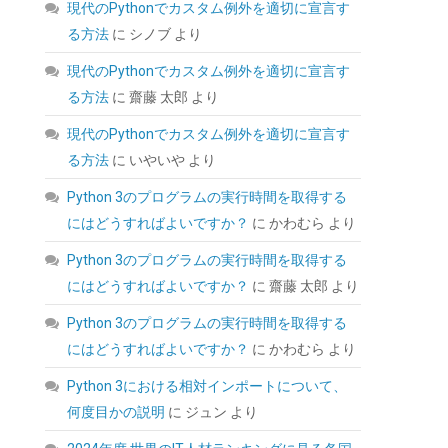
AMD AM5/AM4に対応。取り付け簡単。
現代のPythonでカスタム例外を適切に宣言す
る方法
に
シノブ
より
(
542600
)
GBP 20.85
(2026-08-07 04:03
詳細はこちら
GMT +09:00 時点 -
)
現代のPythonでカスタム例外を適切に宣言す
る方法
に
齋藤 太郎
より
現代のPythonでカスタム例外を適切に宣言す
る方法
に
いやいや
より
Python 3のプログラムの実行時間を取得する
にはどうすればよいですか？
に
かわむら
より
Python 3のプログラムの実行時間を取得する
【整備済み品】 Earth Dreams内蔵 HDD 2TB
3.5インチ デスクトップPC 増設・データバック
にはどうすればよいですか？
に
齋藤 太郎
より
アップ用 ハードディスク 保証1年
Python 3のプログラムの実行時間を取得する
(
538575
)
GBP 45.19
(2026-08-07 04:03
にはどうすればよいですか？
に
かわむら
より
詳細はこちら
GMT +09:00 時点 -
)
Python 3における相対インポートについて、
何度目かの説明
に
ジュン
より