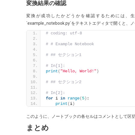
変換結果の確認
変換が成功したかどうかを確認するためには、生成
`example_notebook.py`をテキストエディタ
# coding: utf-8
# # Example Notebook
# ## セクション1
# In[1]:
print
(
"Hello, World!"
)
# ## セクション2
# In[2]:
for
 i 
in
range
(
5
)
:
print
(
i
)
このように、ノートブックの各セルはコメントとして区切ら
まとめ