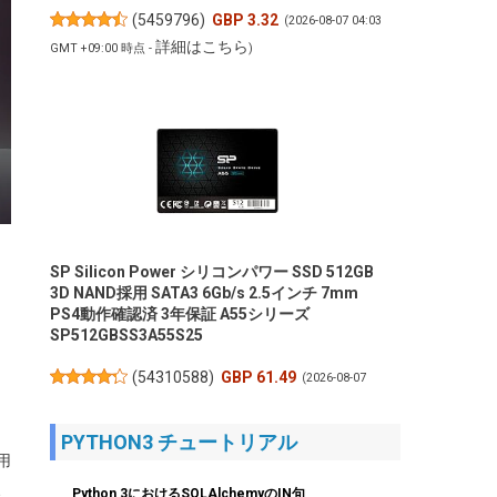
(
5459796
)
GBP 3.32
(2026-08-07 04:03
詳細はこちら
GMT +09:00 時点 -
)
SP Silicon Power シリコンパワー SSD 512GB
3D NAND採用 SATA3 6Gb/s 2.5インチ 7mm
PS4動作確認済 3年保証 A55シリーズ
SP512GBSS3A55S25
(
54310588
)
GBP 61.49
(2026-08-07
詳細はこちら
04:03 GMT +09:00 時点 -
)
PYTHON3 チュートリアル
用
、
Python 3におけるSQLAlchemyのIN句