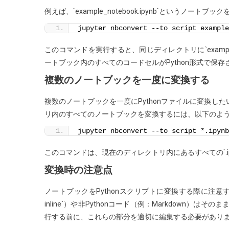
す
例えば、`example_notebook.ipynb`というノ
る
jupyter nbconvert --to script example
方
法
このコマンドを実行すると、同じディレクトリに`exampl
は？
ートブック内のすべてのコードセルがPython形式で保存
複数のノートブックを一度に変換する
複数のノートブックを一度にPythonファイルに変換
リ内のすべてのノートブックを変換するには、以下のよ
jupyter nbconvert --to script *.ipynb
このコマンドは、現在のディレクトリ内にあるすべての`.ip
変換時の注意点
ノートブックをPythonスクリプトに変換する際に注意すべ
inline`）や非Pythonコード（例：Markdown）
行する前に、これらの部分を適切に編集する必要があり