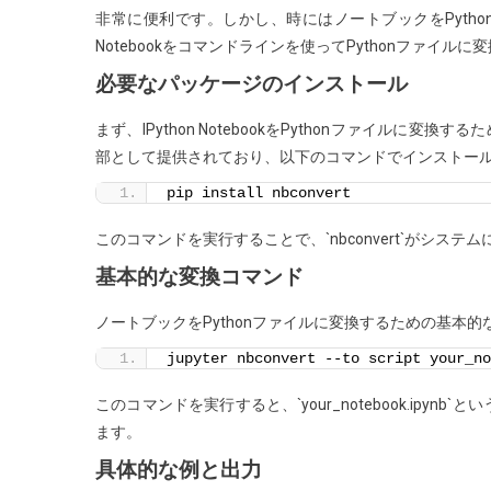
マ
非常に便利です。しかし、時にはノートブックをPytho
ン
Notebookをコマンドラインを使ってPythonファイ
ド
必要なパッケージのインストール
ラ
イ
まず、IPython NotebookをPythonファイルに変換す
ン
部として提供されており、以下のコマンドでインストー
を
pip install nbconvert
使
っ
このコマンドを実行することで、`nbconvert`がシス
て
基本的な変換コマンド
Pyth
フ
ノートブックをPythonファイルに変換するための基本
ァ
jupyter nbconvert --to script your_no
イ
ル
このコマンドを実行すると、`your_notebook.ipynb`と
に
ます。
変
具体的な例と出力
換