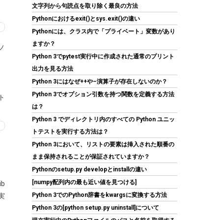
文字列から句読点を取り除く最良の方法
Pythonにおけるexit()とsys.exit()の違い
Crucial(クルーシャル) PRO (マイクロン製) デ
Pythonには、クラス内で「プライベート」変数があり
スクトップ用メモリ 16GBX2枚 DDR4-3200 メ
ーカー制限付無期限保証
ますか？
ノ
CP2K16G4DFRA32A【国内正規代理店品】
Python 3でpytest実行中に作成された通常のプリント
出力を見る方法
(
5456342
)
GBP 167.82
(2026-08-07
Python 3にはなぜ++や–演算子が存在しないのか？
詳細はこちら
04:03 GMT +09:00 時点 -
)
Python 3でオプション引数を持つ関数を定義する方法
ト
は？
Python 3 でディレクトリ内のすべての Python ユニッ
トテストを実行する方法は？
Python 3において、リストの要素は挿入された順番の
まま保持されることが保証されていますか？
Pythonのsetup.py developとinstallの違い
Hanye SSD 1TB PCIe Gen4x4 M.2 NVMe 2280
[numpy配列内の最も近い値を見つける]
b
ヒートシンク搭載 新型PS5 / PS5動作確認済み
Python 3でのPython辞書をkwargsに変換する方法
実
R:7400MB/s W:6500MB/s 高耐久3D NAND
Python 3の[python setup.py uninstall]について
TLC HE70 正規代理店品メーカー5年保証