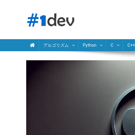
Skip
to
content
Python JavaScript Java C# C++ Ruby PHP Swift Kotlin Go 
独学でプログラミング学習
アルゴリズム
Python
C
C++