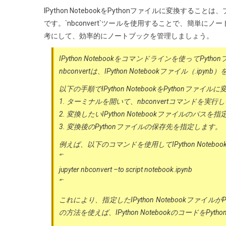
IPython NotebookをPythonファイルに変換
です。`nbconvert`ツールを使用することで、簡単
考にして、効率的にノートブックを管理しましょう。
IPython Notebookをコマンドラインを使ってPy
nbconvertは、IPython Notebookファイル（
以下の手順でIPython NotebookをPythonファイ
1. ターミナルを開いて、nbconvertコマンドを実行
2. 変換したいIPython Notebookファイルのパスを
3. 変換後のPythonファイルの保存先を指定します。
例えば、以下のコマンドを使用してIPython Noteb
“`
jupyter nbconvert –to script notebook.ipynb
“`
これにより、指定したIPython Notebookファ
の方法を使えば、IPython Notebookのコードを