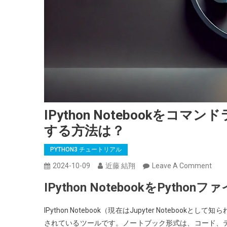
IPython Notebookをコ
する方法は？
PYTHON3 チュートリアル
On
2024-10-09
近藤 結翔
Leave A Comment
IPyt
IPython NotebookをPyth
Note
を
IPython Notebook（現在はJupyter Note
コ
されているツールです。ノートブック形式は、コード、