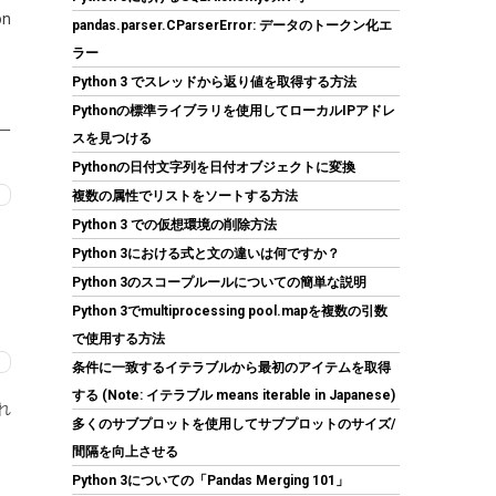
n
pandas.parser.CParserError: データのトークン化エ
ラー
Python 3 でスレッドから返り値を取得する方法
Pythonの標準ライブラリを使用してローカルIPアドレ
一
JastBang USB-C HDMIキャプチャーボード 4K
スを見つける
入力 1080P録画 UVC対応 低遅延 電源不要 ドラ
Pythonの日付文字列を日付オブジェクトに変換
イバー不要 | Switch、PS5、PC、iOS、
Androidに対応。OBS Studio、Twitch、
複数の属性でリストをソートする方法
YouTubeを使用したゲーム実況やライブ配信、
Python 3 での仮想環境の削除方法
会議録画に活用できます。小型軽量｜日本語取
Python 3における式と文の違いは何ですか？
扱説明書付き。
Python 3のスコープルールについての簡単な説明
(
546393
)
GBP 7.71
(2026-08-07 04:03
Python 3でmultiprocessing pool.mapを複数の引数
詳細はこちら
GMT +09:00 時点 -
)
で使用する方法
条件に一致するイテラブルから最初のアイテムを取得
する (Note: イテラブル means iterable in Japanese)
れ
多くのサブプロットを使用してサブプロットのサイズ/
間隔を向上させる
Python 3についての「Pandas Merging 101」