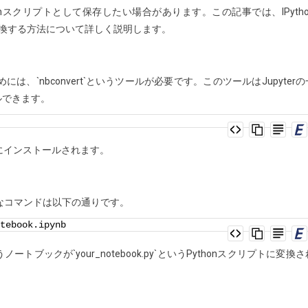
nスクリプトとして保存したい場合があります。この記事では、IPytho
ルに変換する方法について詳しく説明します。
るためには、`nbconvert`というツールが必要です。このツールはJupyterの
ルできます。
テムにインストールされます。
on
的なコマンドは以下の通りです。
tebook.ipynb
いうノートブックが`your_notebook.py`というPythonスクリプトに変換さ