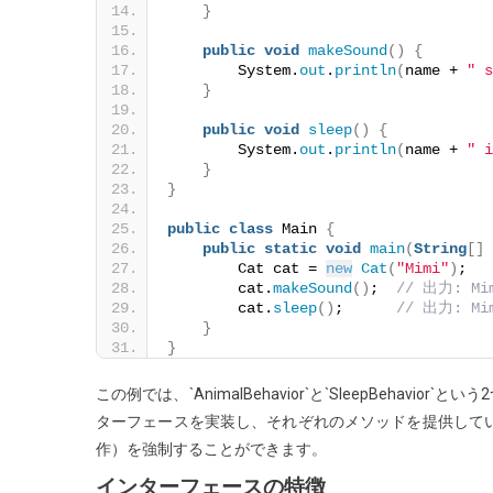
}
public
void
makeSound
()
{
        System.
out
.
println
(
name + 
" s
}
public
void
sleep
()
{
        System.
out
.
println
(
name + 
" i
}
}
public
class
 Main 
{
public
static
void
main
(
String
[]
 
        Cat cat = 
new
Cat
(
"Mimi"
)
;
        cat.
makeSound
()
;  
// 出力: Mim
        cat.
sleep
()
;      
// 出力: Mim
}
}
この例では、`AnimalBehavior`と`SleepBehav
ターフェースを実装し、それぞれのメソッドを提供して
作）を強制することができます。
インターフェースの特徴