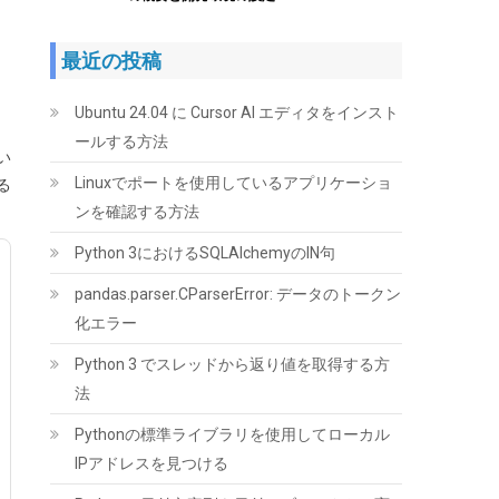
最近の投稿
Ubuntu 24.04 に Cursor AI エディタをインスト
ールする方法
い
Seagate IronWolf 内蔵HDD 4TB NAS用
Linuxでポートを使用しているアプリケーショ
る
ST4000VN006/EC
ンを確認する方法
(
545161
)
GBP 124.00
(2026-08-08
Python 3におけるSQLAlchemyのIN句
詳細はこちら
04:05 GMT +09:00 時点 -
)
pandas.parser.CParserError: データのトークン
化エラー
Python 3 でスレッドから返り値を取得する方
法
Pythonの標準ライブラリを使用してローカル
IPアドレスを見つける
TEAMGROUP (旧称 Team) T-FORCE DELTA