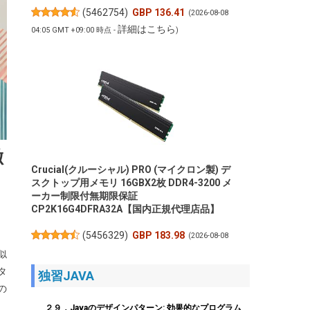
(
5462754
)
GBP 136.41
(2026-08-08
詳細はこちら
04:05 GMT +09:00 時点 -
)
徹
Crucial(クルーシャル) PRO (マイクロン製) デ
スクトップ用メモリ 16GBX2枚 DDR4-3200 メ
ーカー制限付無期限保証
CP2K16G4DFRA32A【国内正規代理店品】
(
5456329
)
GBP 183.98
(2026-08-08
詳細はこちら
04:05 GMT +09:00 時点 -
)
似
タ
独習JAVA
の
２９．Javaのデザインパターン: 効果的なプログラム