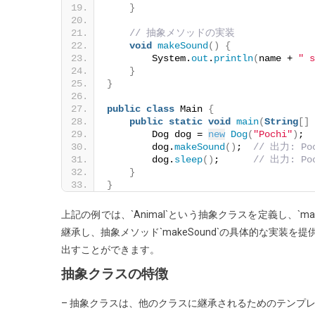
と
}
使
// 抽象メソッドの実装
い
void
makeSound
()
{
方
        System.
out
.
println
(
name + 
" s
}
の
}
徹
public
class
 Main 
{
底
public
static
void
main
(
String
[]
 
解
        Dog dog = 
new
Dog
(
"Pochi"
)
;
説
        dog.
makeSound
()
;  
// 出力: Poc
        dog.
sleep
()
;      
// 出力: Poc
}
}
上記の例では、`Animal`という抽象クラスを定義し、`mak
継承し、抽象メソッド`makeSound`の具体的な実装を
出すことができます。
抽象クラスの特徴
– 抽象クラスは、他のクラスに継承されるためのテンプ