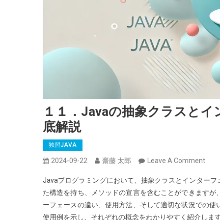
１１．Javaの抽象クラスとイ
底解説
独習JAVA
On
2024-09-22
齋藤 太郎
Leave A Comment
１
Javaプログラミングにおいて、抽象クラスとインター
１．
た構造を持ち、メソッドの宣言を含むことができますが
Java
ーフェースの違い、使用方法、そして適切な状況での使
の
使用例を示し、それぞれの概念をわかりやすく紹介しま