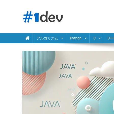
Skip
to
content
Python JavaScript Java C# C++ Ruby PHP Swift Kotlin Go 
独学でプログラミング学習
アルゴリズム
Python
C
C++