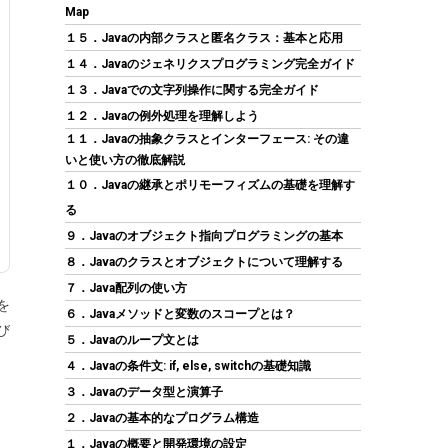
Ryzen 9000/8000/7000シリーズ(AM5)対応
Map
ATXマザーボード MB6743
１５．Javaの内部クラスと匿名クラス：基本と応用
１４．Javaのジェネリクスプログラミング完全ガイド
(
545453
)
GBP 160.11
(2026-08-08
１３．Javaでの文字列操作に関する完全ガイド
詳細はこちら
04:05 GMT +09:00 時点 -
)
１２．Javaの例外処理を理解しよう
１１．Javaの抽象クラスとインターフェース: その違
いと使い方の徹底解説
１０．Javaの継承とポリモーフィズムの基礎を理解す
る
９．Javaのオブジェクト指向プログラミングの基本
８．Javaのクラスとオブジェクトについて理解する
７．Java配列の使い方
Amazon限定 キオクシア 内蔵SSD 1TB PCIe
を
Gen4×4 NVMe M.2 2280 読込7,200M SSD-
６．Javaメソッドと変数のスコープとは？
び
CK1.0N4B/R
５．Javaのループ文とは
４．Javaの条件文: if, else, switchの基礎知識
(
54519
)
GBP 158.51
(2026-08-08 04:05
３．Javaのデータ型と演算子
詳細はこちら
GMT +09:00 時点 -
)
２．Javaの基本的なプログラム構造
１．Javaの概要と開発環境の設定