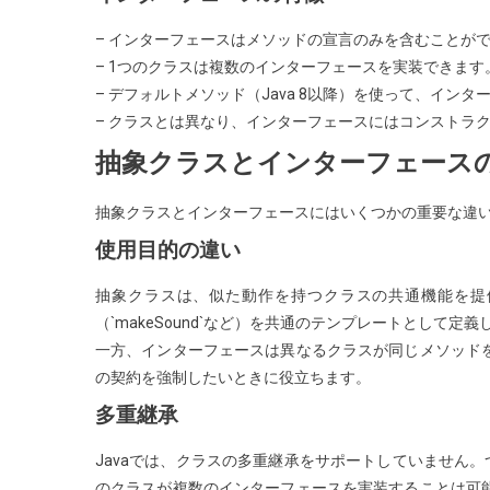
– インターフェースはメソッドの宣言のみを含むことが
– 1つのクラスは複数のインターフェースを実装できま
– デフォルトメソッド（Java 8以降）を使って、イン
– クラスとは異なり、インターフェースにはコンストラ
抽象クラスとインターフェース
抽象クラスとインターフェースにはいくつかの重要な違
使用目的の違い
抽象クラスは、似た動作を持つクラスの共通機能を提
（`makeSound`など）を共通のテンプレートとして定
一方、インターフェースは異なるクラスが同じメソッド
の契約を強制したいときに役立ちます。
多重継承
Javaでは、クラスの多重継承をサポートしていません
のクラスが複数のインターフェースを実装することは可