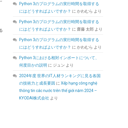
Python 3のプログラムの実行時間を取得する
にはどうすればよいですか？
に
かわむら
より
Python 3のプログラムの実行時間を取得する
にはどうすればよいですか？
に
齋藤 太郎
より
る
Seagate BarraCuda 3.5インチ 内蔵HDD 8TB
PC用 ST8000DM004
Python 3のプログラムの実行時間を取得する
にはどうすればよいですか？
に
かわむら
より
(
5424024
)
GBP 211.38
(2026-08-08
詳細はこちら
04:05 GMT +09:00 時点 -
)
Python 3における相対インポートについて、
何度目かの説明
に
ジュン
より
2024年度 世界のIT人材ランキングに見る各国
の技術力と成長要因
に
Xếp hạng công nghệ
thông tin các nước trên thế giới năm 2024 –
KYODAI株式会社
より