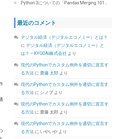
Python 3についての「Pandas Merging 101」
詳細はこちら
GMT +09:00 時点 -
)
最近のコメント
デジタル経済（デジタルエコノミー）とは？
に
デジタル経済（デジタルエコノミー）と
は？ – KYODAI株式会社
より
現代のPythonでカスタム例外を適切に宣言す
ORICO 2.5インチ HDD / SSD ケース USB3.0 ハ
る方法
に
齋藤 太郎
より
ードディスクケース UASP対応 5Gbps転送
6TB（9.5mm以下）まで対応 静電気防止 PC材
作
現代のPythonでカスタム例外を適切に宣言す
料 透明な 外付け SATA3.0 ドライブ ケース
2139U3
る方法
に
シノブ
より
通
現代のPythonでカスタム例外を適切に宣言す
(
5421709
)
GBP 3.92
(2026-08-08 04:05
詳細はこちら
る方法
に
齋藤 太郎
より
GMT +09:00 時点 -
)
現代のPythonでカスタム例外を適切に宣言す
つ
る方法
に
いやいや
より
と