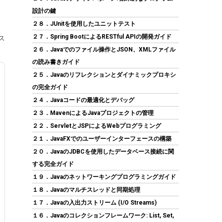
設計の鍵
２８．JUnitを使用したユニットテスト
２７．Spring BootによるRESTful APIの開発ガイド
ス
２６．Javaでのファイル操作とJSON、XMLファイル
SP Silicon Power シリコンパワー SSD 512GB
の読み書きガイド
3D NAND採用 SATA3 6Gb/s 2.5インチ 7mm
２５．Javaのリフレクションとダイナミックプロキシ
PS4動作確認済 3年保証 A55シリーズ
SP512GBSS3A55S25
の完全ガイド
２４．Javaコードの最適化とデバッグ
(
54310588
)
GBP 62.39
(2026-08-08
２３．MavenによるJavaプロジェクトの管理
詳細はこちら
04:05 GMT +09:00 時点 -
)
２２．ServletとJSPによるWebプログラミング
２１．JavaFXでのユーザーインターフェースの構築
２０．JavaのJDBCを使用したデータベース接続に関
する完全ガイド
１９．Javaのネットワーキングプログラミングガイド
１８．Javaのマルチスレッドと同期処理
１７．Javaの入出力ストリーム (I/O Streams)
１６．Javaのコレクションフレームワーク: List, Set,
MSI MAG B850 TOMAHAWK MAX WIFI AMD