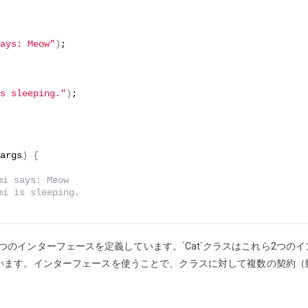
ays: Meow"
)
;
s sleeping."
)
;
args
)
{
i says: Meow
i is sleeping.
ior`という2つのインターフェースを定義しています。`Cat`クラスはこれら2つのイ
います。インターフェースを使うことで、クラスに対して複数の契約（