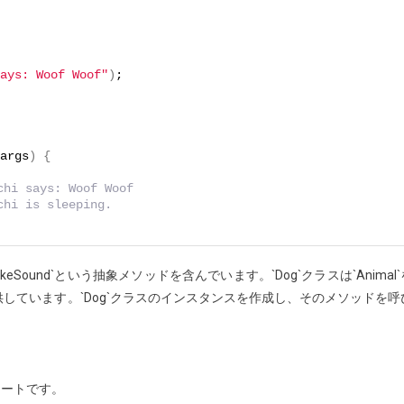
ays: Woof Woof"
)
;
args
)
{
hi says: Woof Woof
hi is sleeping.
eSound`という抽象メソッドを含んでいます。`Dog`クラスは`Animal`
提供しています。`Dog`クラスのインスタンスを作成し、そのメソッドを呼
レートです。