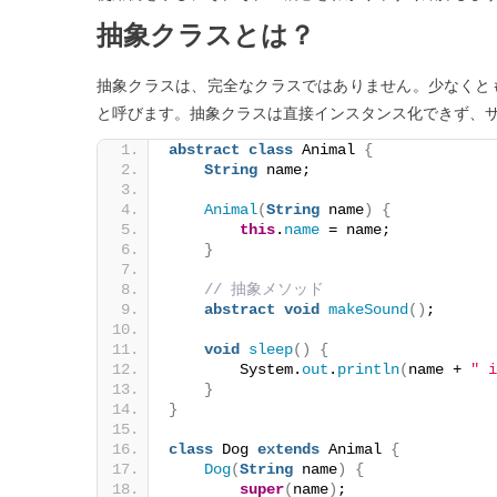
抽
抽象クラスとは？
象
ク
抽象クラスは、完全なクラスではありません。少なくと
ラ
と呼びます。抽象クラスは直接インスタンス化できず、
ス
と
abstract
class
 Animal 
{
String
 name;
イ
ン
Animal
(
String
 name
)
{
タ
this
.
name
 = name;
}
ー
フ
// 抽象メソッド
ェ
abstract
void
makeSound
()
;
ー
void
sleep
()
{
ス:
        System.
out
.
println
(
name + 
" i
}
そ
}
の
違
class
 Dog 
extends
 Animal 
{
Dog
(
String
 name
)
{
い
super
(
name
)
;