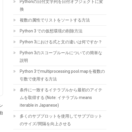
Pythonの日付文字列を日付オブジェクトに変
RGB DDR5 6000MHz 32GB (16GBx2枚) CL38
PC5-48000 デスクトップ用 メモリ ホワイト
換
Intel XMP3.0 / AMD EXPO 両対応【TEAMジャ
パン 国内正規品・メーカー無期限保証】
複数の属性でリストをソートする方法
FF4D532G6000HC38ADC01
Python 3 での仮想環境の削除方法
(
54583
)
GBP 369.50
(2026-08-08 04:05
Python 3における式と文の違いは何ですか？
詳細はこちら
GMT +09:00 時点 -
)
Python 3のスコープルールについての簡単な
説明
Python 3でmultiprocessing pool.mapを複数の
引数で使用する方法
条件に一致するイテラブルから最初のアイテ
ムを取得する (Note: イテラブル means
SYY サーマルペースト 3g CPUグリス カーボン
iterable in Japanese)
ン
ベース 高性能 | CPUペースト;ヒートシンク/IC/
動
プロセッサ対応;熱インターフェース素材;非導
多くのサブプロットを使用してサブプロット
電;なめらか塗布
のサイズ/間隔を向上させる
(
5459791
)
GBP 3.31
(2026-08-08 04:05