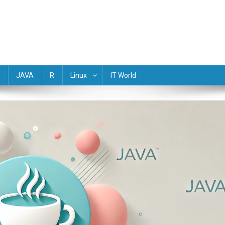
(Golang) Rust TypeScript Objective-C R Dart Scala Perl Lua Haskell M
JAVA
R
Linux
IT World