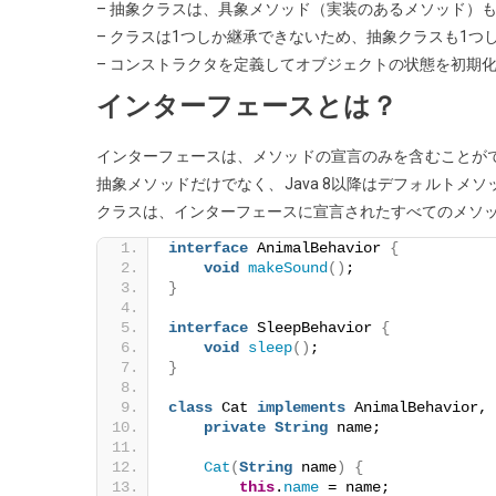
– 抽象クラスは、具象メソッド（実装のあるメソッド）
– クラスは1つしか継承できないため、抽象クラスも1つ
– コンストラクタを定義してオブジェクトの状態を初期
インターフェースとは？
インターフェースは、メソッドの宣言のみを含むことが
抽象メソッドだけでなく、Java 8以降はデフォルト
クラスは、インターフェースに宣言されたすべてのメソ
interface
 AnimalBehavior 
{
void
makeSound
()
;
}
interface
 SleepBehavior 
{
void
sleep
()
;
}
class
 Cat 
implements
 AnimalBehavior, 
private
String
 name;
Cat
(
String
 name
)
{
this
.
name
 = name;