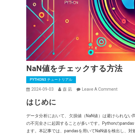
NaN値をチェックする方法
PYTHON3 チュートリアル
On
2024-09-03
森 凪
Leave A Comment
NaN
はじめに
値
を
データ分析において、欠損値（NaN値）は避けられない
チ
の不完全さに起因することが多いです。Pythonのpan
ェ
ます。本記事では、pandasを用いてNaN値を検出し、
ッ