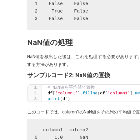
1    False    False

2     True    False

NaN値の処理
NaN値を検出した後は、これを処理する必要があります
する方法があります。
サンプルコード2: NaN値の置換
# NaN値を平均値で置換
df
[
'column1'
]
.
fillna
(
df
[
'column1'
]
.
me
print
(
df
)
このコードでは、column1のNaN値をその列の平均値
   column1  column2

0      1.0      NaN
