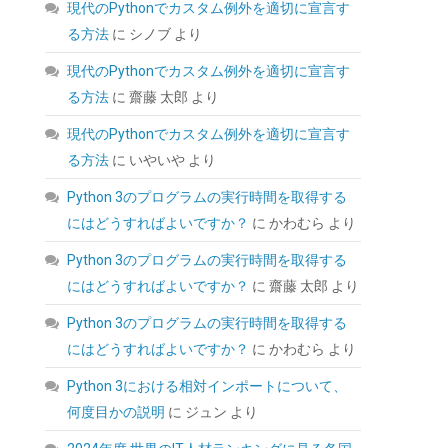
(
539766
)
GBP 10.07
(2026-08-07 04:03
現代のPythonでカスタム例外を適切に宣言す
詳細はこちら
GMT +09:00 時点 -
)
る方法
に
シノブ
より
現代のPythonでカスタム例外を適切に宣言す
る方法
に
齋藤 太郎
より
現代のPythonでカスタム例外を適切に宣言す
る方法
に
いやいや
より
Python 3のプログラムの実行時間を取得する
にはどうすればよいですか？
に
かわむら
より
玄人志向 電源ユニット 650W ATX 電源 80
PLUS ブロンズ PC電源 静音ファン ブラック
Python 3のプログラムの実行時間を取得する
【メーカー正規出品】 KRPW-BD650W/85+
にはどうすればよいですか？
に
齋藤 太郎
より
(
54013
)
GBP 23.98
(2026-08-07 04:03
Python 3のプログラムの実行時間を取得する
詳細はこちら
GMT +09:00 時点 -
)
にはどうすればよいですか？
に
かわむら
より
Python 3における相対インポートについて、
何度目かの説明
に
ジュン
より