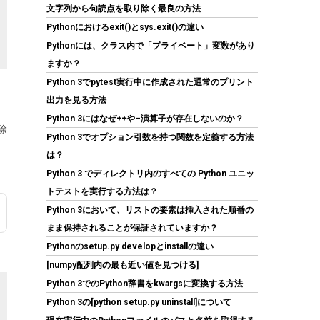
アウトデュアルタワーエアCPUクーラー、6本
文字列から句読点を取り除く最良の方法
の6mm熱管、デュアル120x120x25mm静音フ
Pythonにおけるexit()とsys.exit()の違い
ァン、Intel LGA1700/1851/1200/115X対応；
Pythonには、クラス内で「プライベート」変数があり
AMD AM4/AM5（高さ157mm) | 6本のヒートパ
イプ、デュアル120mm静音ファン、最大
ますか？
27.2dB(A)。Intel LGA1851/1700/1200/115X &
Python 3でpytest実行中に作成された通常のプリント
AMD AM5/AM4に対応。取り付け簡単。
出力を見る方法
(
542600
)
GBP 20.85
(2026-08-07 04:03
Python 3にはなぜ++や–演算子が存在しないのか？
除
詳細はこちら
GMT +09:00 時点 -
)
Python 3でオプション引数を持つ関数を定義する方法
は？
Python 3 でディレクトリ内のすべての Python ユニッ
トテストを実行する方法は？
Python 3において、リストの要素は挿入された順番の
まま保持されることが保証されていますか？
Pythonのsetup.py developとinstallの違い
[numpy配列内の最も近い値を見つける]
CFD販売 デスクトップPC用メモリ グラフェン
Python 3でのPython辞書をkwargsに変換する方法
銅箔 ヒートシンク DDR5-5600 32GB×2枚
Python 3の[python setup.py uninstall]について
(64GB) 相性保証 288pin シー・エフ・デー販売
CFD Standard W5U5600CS-32GC46F