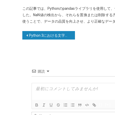
この記事では、Pythonのpandasライブラリを使用
した。NaN値の検出から、それらを置換または削除する
使うことで、データの品質を向上させ、より正確なデー
投
Python 3における文字列フォーマット：% vs. .format vs. f-stringリテラル
稿
ナ
ビ
ゲ
購読
ー
シ
ョ
ン
{}
[+]