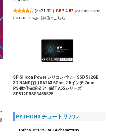
(
5421709
)
GBP 4.82
(2026-08-07 04:03
詳細はこちら
GMT +09:00 時点 -
)
SP Silicon Power シリコンパワー SSD 512GB
3D NAND採用 SATA3 6Gb/s 2.5インチ 7mm
PS4動作確認済 3年保証 A55シリーズ
SP512GBSS3A55S25
(
54310588
)
GBP 61.49
(2026-08-07
詳細はこちら
ス
04:03 GMT +09:00 時点 -
)
PYTHON3 チュートリアル
き
Python 3におけるSQLAlchemyのIN句