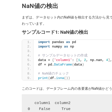
NaN値の検出
ク
す
まずは、データセット内のNaN値を検出する方法から見て
る
わっています。
方
法
サンプルコード1: NaN値の検出
import
 pandas 
as
 pd
import
 numpy 
as
 np
# サンプルデータセットの作成
data = 
{
'column1'
: 
[
1
, 
2
, np.nan, 
4
]
,
df = pd.
DataFrame
(
data
)
# NaN値のチェック
print
(
df.
isna
())
このコードは、データフレーム内の各要素がNaN値かど
   column1  column2

0    False     True
