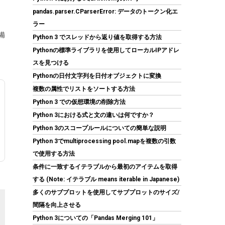
pandas.parser.CParserError: データのトークン化エ
ラー
備
Python 3 でスレッドから返り値を取得する方法
Pythonの標準ライブラリを使用してローカルIPアドレ
スを見つける
KingSpec SSD 1TB SATAIII 6Gb/s 2.5インチ内
Pythonの日付文字列を日付オブジェクトに変換
蔵SSD 最大読込570MB/s 3D NAND メーカー保
証3年
複数の属性でリストをソートする方法
Python 3 での仮想環境の削除方法
(
5434010
)
GBP 91.53
(2026-08-07
Python 3における式と文の違いは何ですか？
詳細はこちら
04:03 GMT +09:00 時点 -
)
Python 3のスコープルールについての簡単な説明
Python 3でmultiprocessing pool.mapを複数の引数
で使用する方法
条件に一致するイテラブルから最初のアイテムを取得
する (Note: イテラブル means iterable in Japanese)
多くのサブプロットを使用してサブプロットのサイズ/
間隔を向上させる
Python 3についての「Pandas Merging 101」
ID-COOLING FROZN A620 PRO SE - ブラック