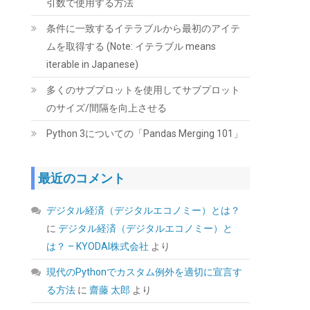
引数で使用する方法
Tuloka 4個ヒートシンク 導熱接着シート4pcs
付き 熱暴走対策 冷却ラジエーターフィンCPU
条件に一致するイテラブルから最初のアイテ
ICチップ 回路基板 LEDアンプに適用 アルミニウ
ムを取得する (Note: イテラブル means
ム 黒 70mm×22mm×6mm
iterable in Japanese)
(
5422382
)
GBP 3.61
(2026-08-07 04:03
多くのサブプロットを使用してサブプロット
詳細はこちら
GMT +09:00 時点 -
)
のサイズ/間隔を向上させる
Python 3についての「Pandas Merging 101」
最近のコメント
デジタル経済（デジタルエコノミー）とは？
に
デジタル経済（デジタルエコノミー）と
ORICO M.2 NVMe SSD 外付けケース USB 3.2
Gen2 10Gbps高速データ転送 NVMe/PCIE 対応
は？ – KYODAI株式会社
より
2230/2242/2260/2280 SSD ケース M2 SSD 外
付けケース 8TB容量に対応 UASPサポート
現代のPythonでカスタム例外を適切に宣言す
ABS+アルミ材質 黑 M2PV-BK
る方法
に
齋藤 太郎
より