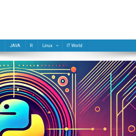
(Golang) Rust TypeScript Objective-C R Dart Scala Perl Lua Haskell M
JAVA
R
Linux
IT World