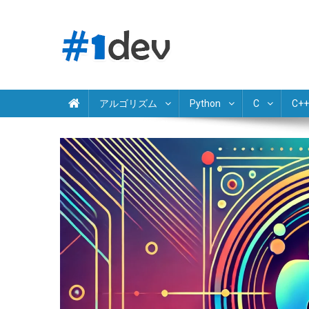
Skip
to
content
Python JavaScript Java C# C++ Ruby PHP Swift Kotlin Go 
独学でプログラミング学習
アルゴリズム
Python
C
C++