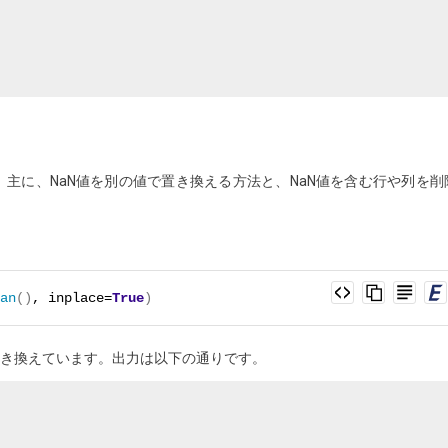
。主に、NaN値を別の値で置き換える方法と、NaN値を含む行や列を削
an
()
, inplace=
True
)
で置き換えています。出力は以下の通りです。