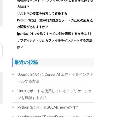
現在実行中のPythonファイルのパスと名前を取得する
方法は？
(
54616
)
GBP 466.81
(2026-08-07 04:03
リスト内の要素を検索して置換する
詳細はこちら
GMT +09:00 時点 -
)
Python 3には、文字列の自然なソートのための組み込
み関数がありますか？
[pandasで1つを除くすべての列を選択する方法は？]
サブディレクトリからファイルをインポートする方法
は？
最近の投稿
【Amazon.co.jp 限定】Western Digital ウエス
タンデジタル WD Red Plus 内蔵 HDD 8TB CMR
Ubuntu 24.04 に Cursor AI エディタをインスト
3.5インチ SATA 5640rpm キャッシュ256MB
ールする方法
NAS メーカー保証3年 WD80EFAX-AJP エコパ
ッケージ 【国内正規取扱代理店】
Linuxでポートを使用しているアプリケーショ
ンを確認する方法
(
542395
)
GBP 286.57
(2026-08-07
詳細はこちら
04:03 GMT +09:00 時点 -
)
Python 3におけるSQLAlchemyのIN句