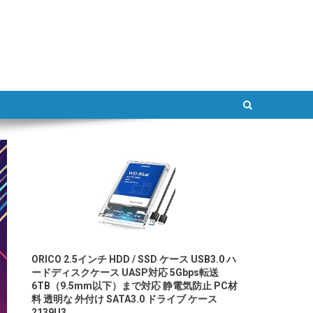
ATLAB
ORICO 2.5インチ HDD / SSD ケース USB3.0 ハ
ードディスクケース UASP対応 5Gbps転送
6TB（9.5mm以下）まで対応 静電気防止 PC材
料 透明な 外付け SATA3.0 ドライブ ケース
2139U3