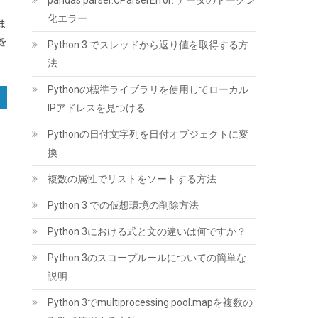
pandas.parser.CParserError: データのトークン
化エラー
ま
を
Python 3 でスレッドから返り値を取得する方
法
Pythonの標準ライブラリを使用してローカル
IPアドレスを見つける
MSI MAG A850GL PCIE5 PC電源ユニット
850W ATX3.1/PCIe 5.1対応 80PLUS GOLD認証
Pythonの日付文字列を日付オブジェクトに変
フルモジュラー 7年保証 PS1327
換
(
543229
)
GBP 68.87
(2026-08-07 04:03
複数の属性でリストをソートする方法
詳細はこちら
GMT +09:00 時点 -
)
Python 3 での仮想環境の削除方法
Python 3における式と文の違いは何ですか？
Python 3のスコープルールについての簡単な
説明
Python 3でmultiprocessing pool.mapを複数の