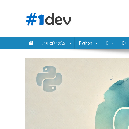
Skip
to
content
Python JavaScript Java C# C++ Ruby PHP Swift Kotlin Go 
独学でプログラミング学習
アルゴリズム
Python
C
C++