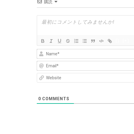
購読
ー
シ
ョ
ン
{}
[+]
0
COMMENTS