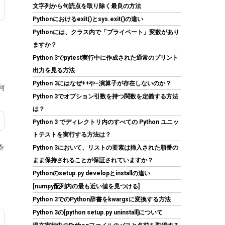
文字列から句読点を取り除く最良の方法
(
5422382
)
GBP 3.60
(2026-08-08 04:05
Pythonにおけるexit()とsys.exit()の違い
詳細はこちら
GMT +09:00 時点 -
)
Pythonには、クラス内で「プライベート」変数があり
、
ますか？
Python 3でpytest実行中に作成された通常のプリント
出力を見る方法
Python 3にはなぜ++や–演算子が存在しないのか？
何
Python 3でオプション引数を持つ関数を定義する方法
は？
Python 3 でディレクトリ内のすべての Python ユニッ
Seagate BarraCuda 3.5インチ 内蔵HDD 8TB
トテストを実行する方法は？
PC用 ST8000DM004
を
Python 3において、リストの要素は挿入された順番の
(
5424024
)
GBP 211.38
(2026-08-08
まま保持されることが保証されていますか？
詳細はこちら
04:05 GMT +09:00 時点 -
)
Pythonのsetup.py developとinstallの違い
[numpy配列内の最も近い値を見つける]
Python 3でのPython辞書をkwargsに変換する方法
Python 3の[python setup.py uninstall]について