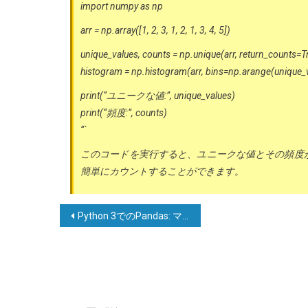
import numpy as np
arr = np.array([1, 2, 3, 1, 2, 1, 3, 4, 5])
unique_values, counts = np.unique(arr, return_counts=T
histogram = np.histogram(arr, bins=np.arange(unique_v
print(“ユニークな値:”, unique_values)
print(“頻度:”, counts)
“`
このコードを実行すると、ユニークな値とその頻度が
簡単にカウントすることができます。
投
Python 3でのPandas: マルチレベルカラムインデックスからレベルを削除する方法は？
稿
ナ
ビ
ゲ