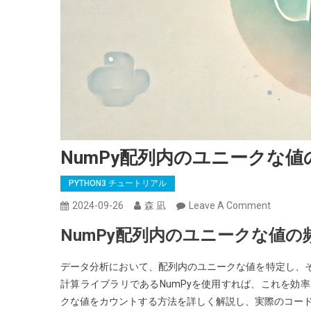
NumPy配列内のユニークな
PYTHON3 チュートリアル
On
2024-09-26
森 凪
Leave A Comment
NumPy
NumPy配列内のユニークな値
配
列
データ分析において、配列内のユニークな値を特定し、そ
内
計算ライブラリであるNumPyを使用すれば、これを効
の
クな値をカウントする方法を詳しく解説し、実際のコー
ユ