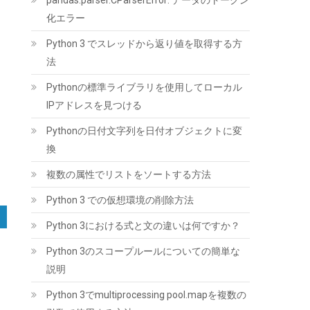
pandas.parser.CParserError: データのトークン
NAS メーカー保証3年 WD80EFAX-AJP エコパ
ッケージ 【国内正規取扱代理店】
化エラー
Python 3 でスレッドから返り値を取得する方
(
542396
)
GBP 284.98
(2026-08-08
詳細はこちら
法
04:05 GMT +09:00 時点 -
)
Pythonの標準ライブラリを使用してローカル
IPアドレスを見つける
Pythonの日付文字列を日付オブジェクトに変
換
複数の属性でリストをソートする方法
Python 3 での仮想環境の削除方法
CORSAIR RM850x 2024年モデル PC電源ユニッ
ト 850W ATX3.1 PCIe5.1対応 フルモジュラー
Python 3における式と文の違いは何ですか？
(
546112
)
GBP 113.99
(2026-08-08
Python 3のスコープルールについての簡単な
詳細はこちら
04:05 GMT +09:00 時点 -
)
説明
Python 3でmultiprocessing pool.mapを複数の