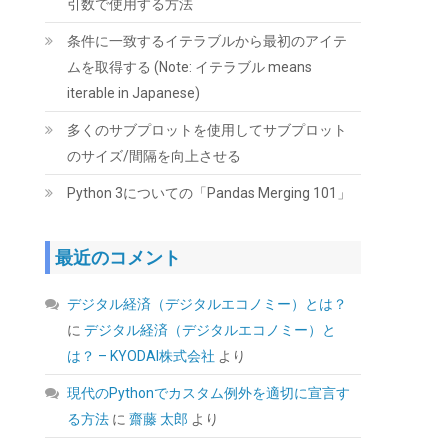
引数で使用する方法
条件に一致するイテラブルから最初のアイテ
ムを取得する (Note: イテラブル means
iterable in Japanese)
Biwin NV7400 1TB SSD NVMe2.0 M.2 Type
多くのサブプロットを使用してサブプロット
2280 PCIe Gen4×4 最大読込：7450MB/s
のサイズ/間隔を向上させる
(R:7450MB/s、W:6500MB/s) 内蔵SSD 高耐久
PS5/PS5 Pro動作確認済み メーカー5年保証
Python 3についての「Pandas Merging 101」
(
546825
)
GBP 134.48
(2026-08-08
詳細はこちら
04:05 GMT +09:00 時点 -
)
最近のコメント
デジタル経済（デジタルエコノミー）とは？
に
デジタル経済（デジタルエコノミー）と
は？ – KYODAI株式会社
より
現代のPythonでカスタム例外を適切に宣言す
る方法
に
齋藤 太郎
より