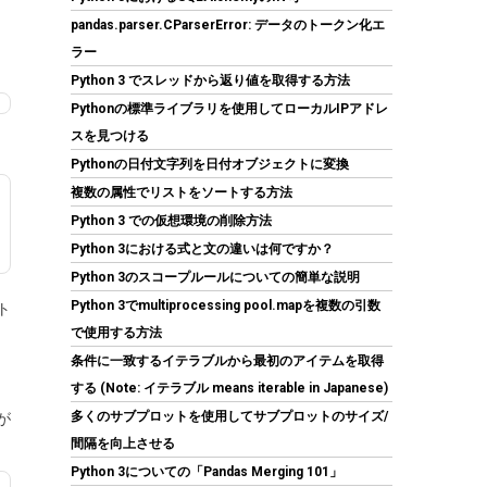
pandas.parser.CParserError: データのトークン化エ
ラー
Python 3 でスレッドから返り値を取得する方法
KingSpec SSD 1TB SATAIII 6Gb/s 2.5インチ内
蔵SSD 最大読込570MB/s 3D NAND メーカー保
Pythonの標準ライブラリを使用してローカルIPアドレ
証3年
スを見つける
Pythonの日付文字列を日付オブジェクトに変換
(
5434008
)
GBP 91.22
(2026-08-08
複数の属性でリストをソートする方法
詳細はこちら
04:05 GMT +09:00 時点 -
)
Python 3 での仮想環境の削除方法
Python 3における式と文の違いは何ですか？
Python 3のスコープルールについての簡単な説明
Python 3でmultiprocessing pool.mapを複数の引数
ト
で使用する方法
条件に一致するイテラブルから最初のアイテムを取得
する (Note: イテラブル means iterable in Japanese)
Tuloka 4個ヒートシンク 導熱接着シート4pcs
多くのサブプロットを使用してサブプロットのサイズ/
が
付き 熱暴走対策 冷却ラジエーターフィンCPU
間隔を向上させる
ICチップ 回路基板 LEDアンプに適用 アルミニウ
Python 3についての「Pandas Merging 101」
ム 黒 70mm×22mm×6mm