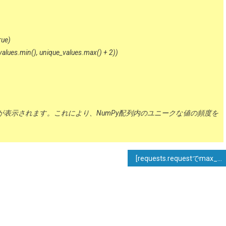
rue)
alues.min(), unique_values.max() + 2))
表示されます。これにより、NumPy配列内のユニークな値の頻度を
[requests.requestでmax_retriesを設定することはできますか？]