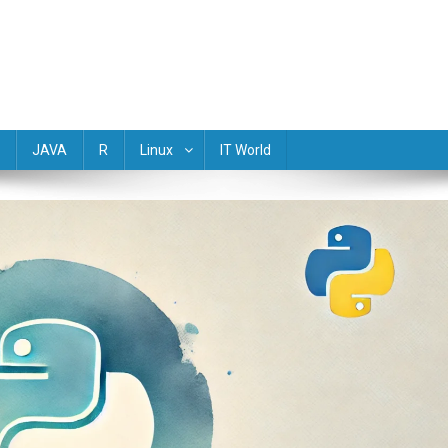
(Golang) Rust TypeScript Objective-C R Dart Scala Perl Lua Haskell M
JAVA
R
Linux
IT World