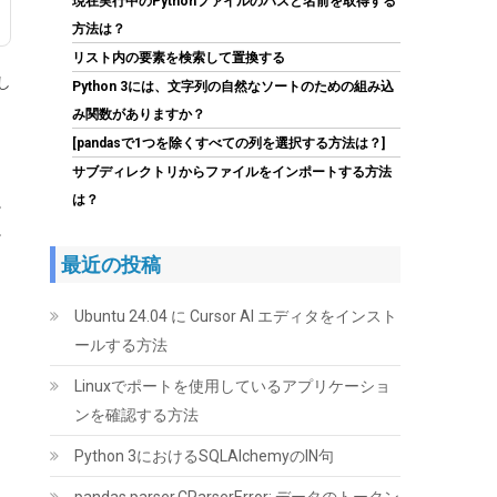
現在実行中のPythonファイルのパスと名前を取得する
方法は？
リスト内の要素を検索して置換する
し
Python 3には、文字列の自然なソートのための組み込
MSI MAG B850 TOMAHAWK MAX WIFI AMD
み関数がありますか？
Ryzen 9000/8000/7000シリーズ(AM5)対応
[pandasで1つを除くすべての列を選択する方法は？]
ATXマザーボード MB6743
サブディレクトリからファイルをインポートする方法
(
545453
)
GBP 160.11
(2026-08-08
は？
。
詳細はこちら
04:05 GMT +09:00 時点 -
)
。
最近の投稿
Ubuntu 24.04 に Cursor AI エディタをインスト
ールする方法
Linuxでポートを使用しているアプリケーショ
ンを確認する方法
【Amazon.co.jp 限定】Western Digital ウエス
Python 3におけるSQLAlchemyのIN句
タンデジタル WD Red Plus 内蔵 HDD 8TB CMR
3.5インチ SATA 5640rpm キャッシュ256MB