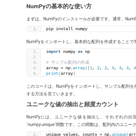
NumPyの基本的な使い方
ニ
ー
まずは、NumPyのインストールが必要です。通常、Nu
ク
pip install numpy
な
値
NumPyをインポートし、基本的な配列を作成することで
の
import
 numpy 
as
 np
頻
度
# サンプル配列の作成
カ
array = np.
array
([
1
, 
2
, 
2
, 
3
, 
3
, 
3
, 
4
print
(
array
)
ウ
ン
このコードは、NumPyをインポートし、サンプル配列
ト
する方法を見ていきます。
ユニークな値の抽出と頻度カウント
NumPyには、ユニークな値を抽出し、それぞれの
`numpy.unique`関数です。この関数は、配列内の
unique_values, counts = np.
unique
(
arr