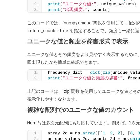
print
(
"ユニークな値:"
, unique_values
)
print
(
"出現頻度:"
, counts
)
このコードでは、`numpy.unique`関数を使用し
`return_counts=True`を指定することで、頻度も一緒
ユニークな値と頻度を辞書形式で表示
ユニークな値とその頻度をより見やすく表示するために
回出現したかを簡単に確認できます。
frequency_dict = 
dict
(
zip
(
unique_valu
print
(
"ユニークな値と頻度の辞書:"
, frequ
上記のコードは、`zip`関数を使用してユニークな値
視覚化しやすくなります。
複雑な配列でのユニークな値のカウント
NumPyは多次元配列にも対応しています。例えば、2
array_2d = np.
array
([[
1
, 
2
, 
2
]
, 
[
3
, 
3
unique_values_2d, counts_2d = np.
uniq