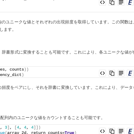
て、配列内のユニークな値とそれぞれの出現頻度を取得しています。この関数は
に返します。
、辞書形式に変換することも可能です。これにより、各ユニークな値が
es, counts
))
ency_dict
)
とその頻度をペアにし、それを辞書に変換しています。これにより、データ
次元配列内のユニークな値をカウントすることも可能です。
, 
3
]
, 
[
4
, 
4
, 
4
]])
ue
(
array_2d, return_counts=
True
)