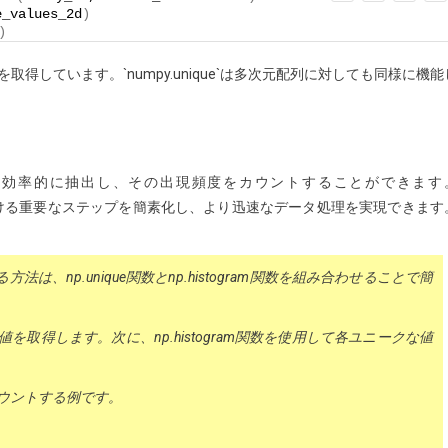
e_values_2d
)
)
しています。`numpy.unique`は多次元配列に対しても同様に機能
値を効率的に抽出し、その出現頻度をカウントすることができます
分析における重要なステップを簡素化し、より迅速なデータ処理を実現できます
、np.unique関数とnp.histogram関数を組み合わせることで簡
値を取得します。次に、np.histogram関数を使用して各ユニークな値
カウントする例です。