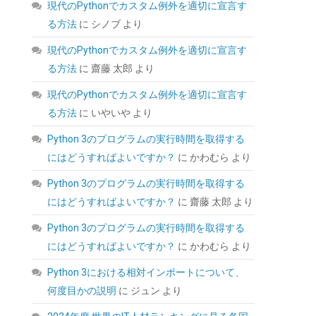
SYY サーマルペースト 3g CPUグリス カーボン
現代のPythonでカスタム例外を適切に宣言す
ベース 高性能 | CPUペースト;ヒートシンク/IC/
る方法
に
シノブ
より
プロセッサ対応;熱インターフェース素材;非導
電;なめらか塗布
現代のPythonでカスタム例外を適切に宣言す
(
5459791
)
GBP 3.31
る方法
に
齋藤 太郎
より
(2026-08-08 04:05
詳細はこちら
GMT +09:00 時点 -
)
現代のPythonでカスタム例外を適切に宣言す
る方法
に
いやいや
より
Python 3のプログラムの実行時間を取得する
にはどうすればよいですか？
に
かわむら
より
Python 3のプログラムの実行時間を取得する
にはどうすればよいですか？
に
齋藤 太郎
より
Python 3のプログラムの実行時間を取得する
にはどうすればよいですか？
に
かわむら
より
Python 3における相対インポートについて、
何度目かの説明
に
ジュン
より