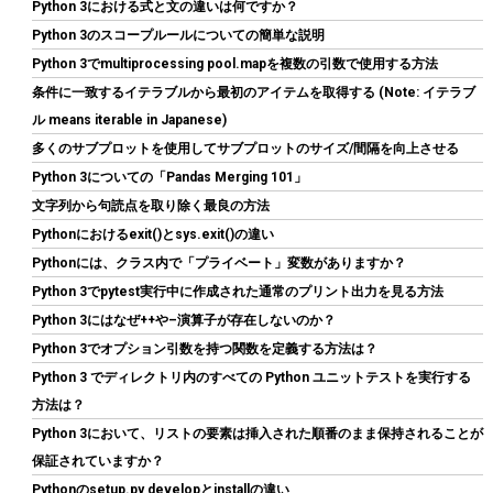
Python 3における式と文の違いは何ですか？
Python 3のスコープルールについての簡単な説明
Python 3でmultiprocessing pool.mapを複数の引数で使用する方法
条件に一致するイテラブルから最初のアイテムを取得する (Note: イテラブ
ル means iterable in Japanese)
多くのサブプロットを使用してサブプロットのサイズ/間隔を向上させる
Python 3についての「Pandas Merging 101」
文字列から句読点を取り除く最良の方法
シリコンパワー デスクトップPC用 メモリ DDR4 3200 PC4-25600
Pythonにおけるexit()とsys.exit()の違い
16GB x 2枚 (32GB) 288Pin 1.2V CL22 SP032GBLFU320F22
Pythonには、クラス内で「プライベート」変数がありますか？
詳細は
(
544409
)
GBP 173.07
(2026-08-09 04:05 GMT +09:00 時点 -
Python 3でpytest実行中に作成された通常のプリント出力を見る方法
こちら
)
Python 3にはなぜ++や–演算子が存在しないのか？
Python 3でオプション引数を持つ関数を定義する方法は？
Python 3 でディレクトリ内のすべての Python ユニットテストを実行する
方法は？
Python 3において、リストの要素は挿入された順番のまま保持されることが
保証されていますか？
Pythonのsetup.py developとinstallの違い