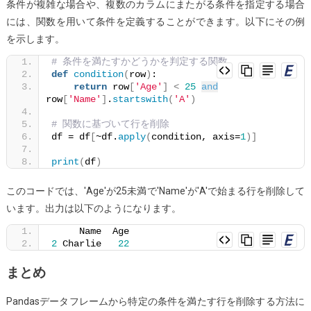
条件が複雑な場合や、複数のカラムにまたがる条件を指定する場合
には、関数を用いて条件を定義することができます。以下にその例
を示します。
# 条件を満たすかどうかを判定する関数
def
condition
(
row
)
:
return
 row
[
'Age'
]
<
25
and
row
[
'Name'
]
.
startswith
(
'A'
)
# 関数に基づいて行を削除
df = df
[
~df.
apply
(
condition, axis=
1
)]
print
(
df
)
このコードでは、'Age'が25未満で'Name'が'A'で始まる行を削除して
います。出力は以下のようになります。
     Name  Age
2
 Charlie   
22
まとめ
Pandasデータフレームから特定の条件を満たす行を削除する方法に