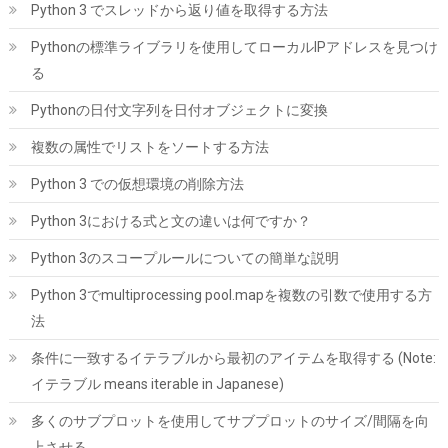
Python 3 でスレッドから返り値を取得する方法
ちら
)
Pythonの標準ライブラリを使用してローカルIPアドレスを見つけ
る
Pythonの日付文字列を日付オブジェクトに変換
複数の属性でリストをソートする方法
Python 3 での仮想環境の削除方法
Python 3における式と文の違いは何ですか？
ARCTIC MX-7 (4g｜MX-Cleaner 6枚付属) - 究極性能サーマルペ
ースト、CPU・ゲーム機・グラフィックカード・ノートPC・プロ
Python 3のスコープルールについての簡単な説明
セッサ対応、超高熱伝導率、長期耐久、非導電性、非容量性
Python 3でmultiprocessing pool.mapを複数の引数で使用する方
詳細は
(
547886
)
GBP 10.33
(2026-08-09 04:05 GMT +09:00 時点 -
法
こちら
)
条件に一致するイテラブルから最初のアイテムを取得する (Note:
イテラブル means iterable in Japanese)
多くのサブプロットを使用してサブプロットのサイズ/間隔を向
上させる