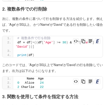
2. 複数条件での行削除
次に、複数の条件に基づいて行を削除する方法を紹介します。例え
ば、’Age’が30以上、かつ’Name’が’David’である行を削除したい場合
です。
# 複数条件で行を削除
df = df
[
~
((
df
[
'Age'
]
>
= 
30
)
 & 
(
df
[
'Name'
]
 == 
'David'
))]
print
(
df
)
このコードでは、’Age’が30以上で’Name’が’David’の行を削除してい
ます。出力は以下のようになります。
     Name  Age
0
   Alice   
24
2
 Charlie   
22
3. 関数を使用して条件を指定する方法