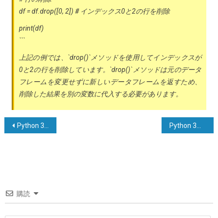
df = df.drop([0, 2]) # インデックス0と2の行を削除
print(df)
```
上記の例では、`drop()`メソッドを使用してインデックスが
0と2の行を削除しています。`drop()`メソッドは元のデータ
フレームを変更せずに新しいデータフレームを返すため、
削除した結果を別の変数に代入する必要があります。
投
Python 3でのpickle.dumpの使用 – TypeError: strである必要がありますが、bytesではありません
Python 3でミリ秒を含む日時を文字列にフォーマットする
稿
ナ
ビ
ゲ
購読
ー
シ