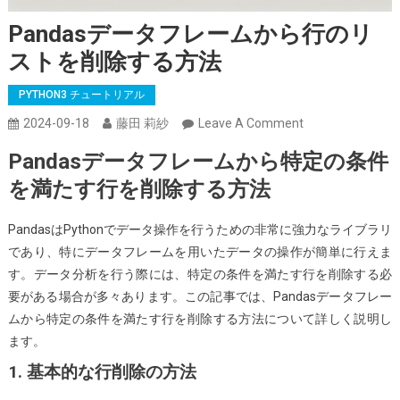
Pandasデータフレームから行のリ
ストを削除する方法
PYTHON3 チュートリアル
On
2024-09-18
藤田 莉紗
Leave A Comment
Pandas
Pandasデータフレームから特定の条件
デ
を満たす行を削除する方法
ー
タ
PandasはPythonでデータ操作を行うための非常に強力なライブラリ
フ
であり、特にデータフレームを用いたデータの操作が簡単に行えま
レ
す。データ分析を行う際には、特定の条件を満たす行を削除する必
ー
要がある場合が多々あります。この記事では、Pandasデータフレー
ム
ムから特定の条件を満たす行を削除する方法について詳しく説明し
か
ます。
ら
行
1. 基本的な行削除の方法
の