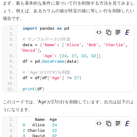
まず、最も基本的な条件に基づいて行を削除する方法を見てみまし
リ
ょう。例えば、あるカラムの値が特定の値に等しい行を削除したい
ス
場合です。
ト
を
import
 pandas 
as
 pd
削
# サンプルデータの作成
除
data = 
{
'Name'
: 
[
'Alice'
, 
'Bob'
, 
'Charlie'
, 
す
'David'
]
,
'Age'
: 
[
24
, 
27
, 
22
, 
32
]}
る
df = pd.
DataFrame
(
data
)
方
# 'Age'が27の行を削除
法
df = df
[
df
[
'Age'
]
 != 
27
]
print
(
df
)
このコードでは、’Age’が27の行を削除しています。出力は以下のよ
うになります。
     Name  Age
0
   Alice   
24
2
 Charlie   
22
3
   David   
32