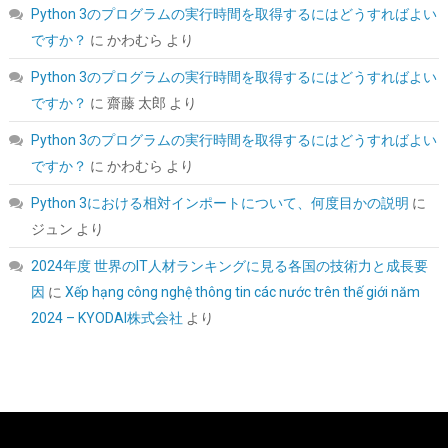
Python 3のプログラムの実行時間を取得するにはどうすればよい
詳細は
(
54520
)
GBP 158.64
(2026-08-09 04:05 GMT +09:00 時点 -
こちら
ですか？
に
かわむら
より
)
Python 3のプログラムの実行時間を取得するにはどうすればよい
ですか？
に
齋藤 太郎
より
Python 3のプログラムの実行時間を取得するにはどうすればよい
ですか？
に
かわむら
より
Python 3における相対インポートについて、何度目かの説明
に
ジュン
より
Crucial(クルーシャル) PRO (マイクロン製) デスクトップ用メモリ
2024年度 世界のIT人材ランキングに見る各国の技術力と成長要
16GBX2枚 DDR4-3200 メーカー制限付無期限保証
因
に
Xếp hạng công nghệ thông tin các nước trên thế giới năm
CP2K16G4DFRA32A【国内正規代理店品】
2024 – KYODAI株式会社
より
詳細
(
5456329
)
GBP 191.44
(2026-08-09 04:05 GMT +09:00 時点 -
はこちら
)