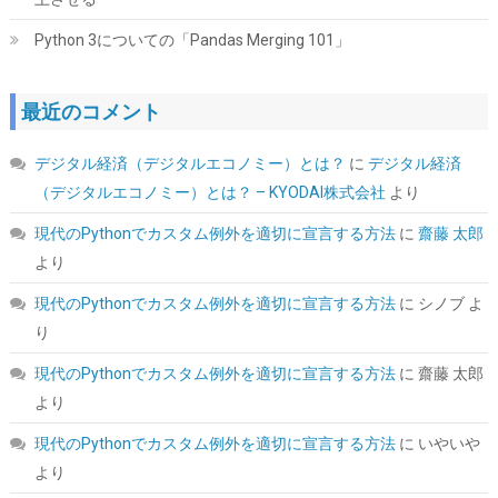
Python 3についての「Pandas Merging 101」
CORSAIR RM850e 2025モデル PC電源ユニット 850W PCIE 5.1 対
最近のコメント
応 80PLUS Gold認証 ATX 3.1 認証済 フルモジュラー 12V-2x6 ケ
ーブル付属 CP-9020296-JP
デジタル経済（デジタルエコノミー）とは？
に
デジタル経済
詳細はこ
(
54474
)
GBP 72.78
(2026-08-09 04:05 GMT +09:00 時点 -
（デジタルエコノミー）とは？ – KYODAI株式会社
より
ちら
)
現代のPythonでカスタム例外を適切に宣言する方法
に
齋藤 太郎
より
現代のPythonでカスタム例外を適切に宣言する方法
に
シノブ
よ
り
現代のPythonでカスタム例外を適切に宣言する方法
に
齋藤 太郎
より
現代のPythonでカスタム例外を適切に宣言する方法
に
いやいや
Amazon限定 キオクシア 内蔵SSD 1TB PCIe Gen4×4 NVMe M.2
より
2280 読込7,200M SSD-CK1.0N4B/R