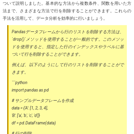
ついて説明しました。基本的な方法から複数条件、関数を用いた方
法まで、さまざまな方法で行を削除することができます。これらの
手法を活用して、データ分析を効率的に行いましょう。
Pandasデータフレームから行のリストを削除する方法は、
`drop()`メソッドを使用することが一般的です。このメソッ
ドを使用すると、指定した行のインデックスやラベルに基
づいて行を削除することができます。
例えば、以下のようにして行のリストを削除することがで
きます。
```python
import pandas as pd
# サンプルデータフレームを作成
data = {'A': [1, 2, 3, 4],
'B': ['a', 'b', 'c', 'd']}
df = pd.DataFrame(data)
# 行の削除