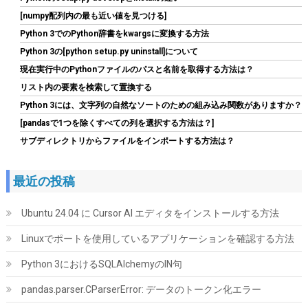
[numpy配列内の最も近い値を見つける]
ORICO M.2 NVMe SSD 外付けケース USB 3.2 Gen2 10Gbps高速
Python 3でのPython辞書をkwargsに変換する方法
データ転送 NVMe/PCIE 対応2230/2242/2260/2280 SSD ケース
Python 3の[python setup.py uninstall]について
M2 SSD 外付けケース 8TB容量に対応 UASPサポート ABS+アルミ
現在実行中のPythonファイルのパスと名前を取得する方法は？
材質 黑 M2PV-BK
リスト内の要素を検索して置換する
詳細は
(
539767
)
GBP 10.58
(2026-08-09 04:05 GMT +09:00 時点 -
Python 3には、文字列の自然なソートのための組み込み関数がありますか？
こちら
)
[pandasで1つを除くすべての列を選択する方法は？]
サブディレクトリからファイルをインポートする方法は？
最近の投稿
Ubuntu 24.04 に Cursor AI エディタをインストールする方法
Linuxでポートを使用しているアプリケーションを確認する方法
玄人志向 電源ユニット 850W ATX 電源 80 PLUS ゴールド PC電源
Python 3におけるSQLAlchemyのIN句
フルプラグイン KRPW-GS850W/90+
pandas.parser.CParserError: データのトークン化エラー
詳細はこ
(
54217
)
GBP 48.49
(2026-08-09 04:05 GMT +09:00 時点 -