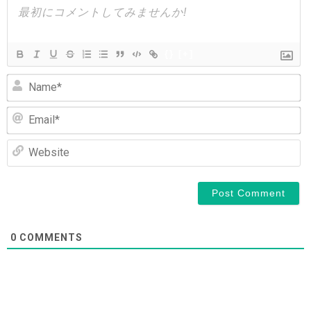
ョ
ン
{}
[+]
N
Em
We
0
COMMENTS