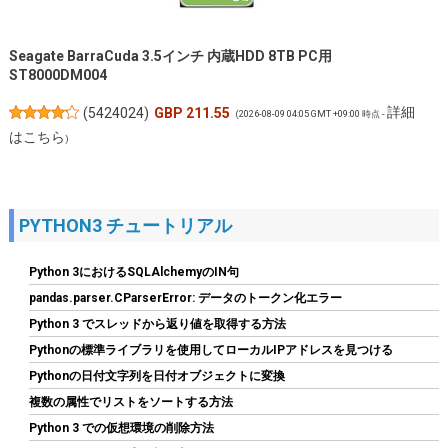
Seagate BarraCuda 3.5インチ 内蔵HDD 8TB PC用
ST8000DM004
詳細
(
5424024
)
GBP 211.55
(2026-08-09 04:05 GMT +09:00 時点 -
はこちら
)
PYTHON3 チュートリアル
Python 3におけるSQLAlchemyのIN句
pandas.parser.CParserError: データのトークン化エラー
Python 3 でスレッドから返り値を取得する方法
Pythonの標準ライブラリを使用してローカルIPアドレスを見つける
M.2 2280mm SSD両面ヒートシンク、PC / PS5用サーマルシリコ
ンパッド付きM.2 PCIE NVMe SSD (銀色)
Pythonの日付文字列を日付オブジェクトに変換
複数の属性でリストをソートする方法
詳細は
(
5441953
)
GBP 4.81
(2026-08-09 04:05 GMT +09:00 時点 -
Python 3 での仮想環境の削除方法
こちら
)