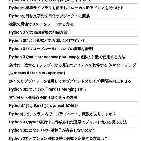
Crucial(クルーシャル) PRO (マイクロン製) デスクトップ用メモリ
Pythonの標準ライブラリを使用してローカルIPアドレスを見つける
16GBX2枚 DDR4-3200 メーカー制限付無期限保証
CP2K16G4DFRA32A【国内正規代理店品】
Pythonの日付文字列を日付オブジェクトに変換
複数の属性でリストをソートする方法
詳細
(
5456329
)
GBP 183.98
(2026-08-08 04:05 GMT +09:00 時点 -
Python 3 での仮想環境の削除方法
はこちら
)
Python 3における式と文の違いは何ですか？
Python 3のスコープルールについての簡単な説明
Python 3でmultiprocessing pool.mapを複数の引数で使用する方法
条件に一致するイテラブルから最初のアイテムを取得する (Note: イテラブ
ル means iterable in Japanese)
多くのサブプロットを使用してサブプロットのサイズ/間隔を向上させる
Python 3についての「Pandas Merging 101」
文字列から句読点を取り除く最良の方法
Hanye SSD 1TB PCIe Gen4x4 M.2 NVMe 2280 ヒートシンク搭載
Pythonにおけるexit()とsys.exit()の違い
新型PS5 / PS5動作確認済み R:7400MB/s W:6500MB/s 高耐久3D
NAND TLC HE70 正規代理店品メーカー5年保証
Pythonには、クラス内で「プライベート」変数がありますか？
Python 3でpytest実行中に作成された通常のプリント出力を見る方法
詳細
(
5462754
)
GBP 136.41
(2026-08-08 04:05 GMT +09:00 時点 -
Python 3にはなぜ++や–演算子が存在しないのか？
はこちら
)
Python 3でオプション引数を持つ関数を定義する方法は？