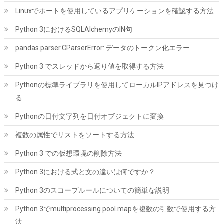
Linuxでポートを使用しているアプリケーションを確認する方法
MSI MAG A850GL PCIE5 PC電源ユニット 850W ATX3.1/PCIe 5.1
Python 3におけるSQLAlchemyのIN句
対応 80PLUS GOLD認証 フルモジュラー 7年保証 PS1327
pandas.parser.CParserError: データのトークン化エラー
詳細は
(
543230
)
GBP 68.64
(2026-08-08 04:05 GMT +09:00 時点 -
Python 3 でスレッドから返り値を取得する方法
こちら
)
Pythonの標準ライブラリを使用してローカルIPアドレスを見つけ
る
Pythonの日付文字列を日付オブジェクトに変換
複数の属性でリストをソートする方法
Python 3 での仮想環境の削除方法
Python 3における式と文の違いは何ですか？
ORICO M.2 NVMe SSD 外付けケース USB 3.2 Gen2 10Gbps高速
データ転送 NVMe/PCIE 対応2230/2242/2260/2280 SSD ケース
Python 3のスコープルールについての簡単な説明
M2 SSD 外付けケース 8TB容量に対応 UASPサポート ABS+アルミ
材質 黑 M2PV-BK
Python 3でmultiprocessing pool.mapを複数の引数で使用する方
詳細は
法
(
539767
)
GBP 10.57
(2026-08-08 04:05 GMT +09:00 時点 -