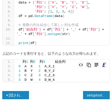
data = 
{
'列1'
: 
[
'A'
, 
'B'
, 
'C'
, 
'D'
]
,
'列2'
: 
[
'X'
, 
'Y'
, 
'Z'
, 
'W'
]
,
'列3'
: 
[
1
, 
2
, 
3
, 
4
]}
df = pd.
DataFrame
(
data
)
# 複数の列を結合して新しい列を作成
df
[
'結合列'
]
 = df
[
'列1'
]
 + 
'_'
 + df
[
'列2'
]
 + 
'_'
 + df
[
'列3'
]
.
astype
(
str
)
print
(
df
)
上記のコードを実行すると、以下のような出力が得られます。
  列
1
 列
2
  列
3
     結合列
0
  A  X   
1
  A_X_1
1
  B  Y   
2
  B_Y_2
2
  C  Z   
3
  C_Z_3
3
  D  W   
4
  D_W_4
投
[隠されたパスワード入力を取得する]
setuptoolsのsetup.pyファイルのinstall_requires kwargについては、requirements.txtを参照してください。
稿
ナ