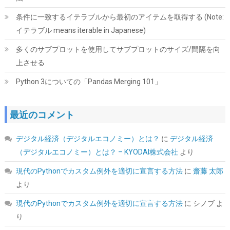
こちら
)
条件に一致するイテラブルから最初のアイテムを取得する (Note:
イテラブル means iterable in Japanese)
多くのサブプロットを使用してサブプロットのサイズ/間隔を向
上させる
Python 3についての「Pandas Merging 101」
最近のコメント
JastBang USB-C HDMIキャプチャーボード 4K入力 1080P録画
UVC対応 低遅延 電源不要 ドライバー不要 | Switch、PS5、PC、
デジタル経済（デジタルエコノミー）とは？
に
デジタル経済
iOS、Androidに対応。OBS Studio、Twitch、YouTubeを使用し
たゲーム実況やライブ配信、会議録画に活用できます。小型軽量
（デジタルエコノミー）とは？ – KYODAI株式会社
より
｜日本語取扱説明書付き。
現代のPythonでカスタム例外を適切に宣言する方法
に
齋藤 太郎
詳細はこ
(
546393
)
GBP 7.69
(2026-08-08 04:05 GMT +09:00 時点 -
より
ちら
)
現代のPythonでカスタム例外を適切に宣言する方法
に
シノブ
よ
り