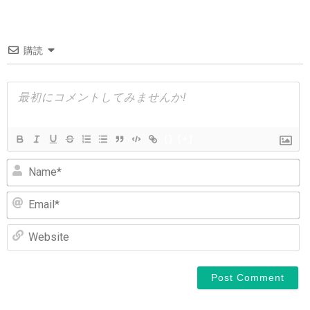
ビ
ゲ
購読
ー
シ
ョ
ン
{}
[+]
N
Em
We