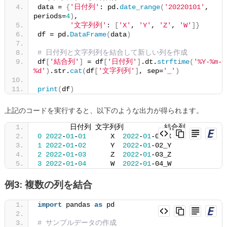
data = 
{
'日付列'
: pd.
date_range
(
'20220101'
, 
periods=
4
)
,
'文字列列'
: 
[
'X'
, 
'Y'
, 
'Z'
, 
'W'
]}
df = pd.
DataFrame
(
data
)
# 日付列と文字列列を結合して新しい列を作成
df
[
'結合列'
]
 = df
[
'日付列'
]
.dt.
strftime
(
'%Y-%m-
%d'
)
.str.
cat
(
df
[
'文字列列'
]
, sep=
'_'
)
print
(
df
)
上記のコードを実行すると、以下のような出力が得られます。
        日付列 文字列列          結合列
0
2022
-
01
-
01
      X  
2022
-
01
-01_X
1
2022
-
01
-
02
      Y  
2022
-
01
-02_Y
2
2022
-
01
-
03
      Z  
2022
-
01
-03_Z
3
2022
-
01
-
04
      W  
2022
-
01
-04_W
例3: 複数の列を結合
import
 pandas 
as
 pd
# サンプルデータの作成