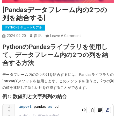
[pandasデータフレーム内の2つの
列を結合する]
PYTHON3 チュートリアル
On
2024-09-20
森 凪
Leave A Comment
[pandas
PythonのPandasライブラリを使用し
デ
て、データフレーム内の2つの列を結
ー
合する方法
タ
フ
レ
データフレーム内の2つの列を結合するには、Pandasライブラリの
ー
`.str.cat()`メソッドを使用します。このメソッドを使うと、2つの列
ム
の値を連結して新しい列を作成することができます。
内
例1: 数値列と文字列列の結合
の
import
 pandas 
as
 pd
2
つ
# サンプルデータの作成