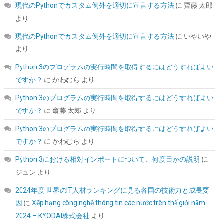
現代のPythonでカスタム例外を適切に宣言する方法
に
齋藤 太郎
より
現代のPythonでカスタム例外を適切に宣言する方法
に
いやいや
より
Python 3のプログラムの実行時間を取得するにはどうすればよい
UGREEN 2.5 インチ HDD/SSD ケース 5Gbps 6TB容量 USB3.0
SATA3.0 高速ハードディスクケース | USB A-Micro B/9.5mm以下
ですか？
に
かわむら
より
まで対応/自動スリープ/UASP 対応/TRIM&S.M.A.R.T.機能を搭載/
インジケーターで状態が一目/工具不要/コンパク
Python 3のプログラムの実行時間を取得するにはどうすればよい
ト/MacOS/Windows//Linux PS4Pro/PS3対応
ですか？
に
齋藤 太郎
より
詳細は
(
54231357
)
GBP 5.76
(2026-08-08 04:05 GMT +09:00 時点 -
Python 3のプログラムの実行時間を取得するにはどうすればよい
こちら
)
ですか？
に
かわむら
より
Python 3における相対インポートについて、何度目かの説明
に
ジュン
より
2024年度 世界のIT人材ランキングに見る各国の技術力と成長要
因
に
Xếp hạng công nghệ thông tin các nước trên thế giới năm
2024 – KYODAI株式会社
より