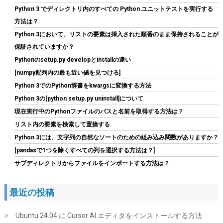
Python 3 でディレクトリ内のすべての Python ユニットテストを実行する
方法は？
Python 3において、リストの要素は挿入された順番のまま保持されることが
保証されていますか？
Pythonのsetup.py developとinstallの違い
[numpy配列内の最も近い値を見つける]
Python 3でのPython辞書をkwargsに変換する方法
Biwin NV7400 1TB SSD NVMe2.0 M.2 Type 2280 PCIe Gen4×4 最
Python 3の[python setup.py uninstall]について
大読込：7450MB/s (R:7450MB/s、W:6500MB/s) 内蔵SSD 高耐
現在実行中のPythonファイルのパスと名前を取得する方法は？
久 PS5/PS5 Pro動作確認済み メーカー5年保証
リスト内の要素を検索して置換する
詳細は
(
546825
)
GBP 134.48
(2026-08-08 04:05 GMT +09:00 時点 -
Python 3には、文字列の自然なソートのための組み込み関数がありますか？
こちら
)
[pandasで1つを除くすべての列を選択する方法は？]
サブディレクトリからファイルをインポートする方法は？
最近の投稿
Ubuntu 24.04 に Cursor AI エディタをインストールする方法