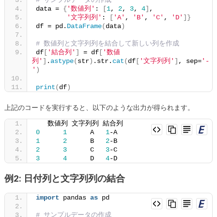
の
data = 
{
'数値列'
: 
[
1
, 
2
, 
3
, 
4
]
,
'文字列列'
: 
[
'A'
, 
'B'
, 
'C'
, 
'D'
]}
列
df = pd.
DataFrame
(
data
)
を
結
# 数値列と文字列列を結合して新しい列を作成
df
[
'結合列'
]
 = df
[
'数値
合
列'
]
.
astype
(
str
)
.str.
cat
(
df
[
'文字列列'
]
, sep=
'-
す
'
)
る]
print
(
df
)
上記のコードを実行すると、以下のような出力が得られます。
   数値列 文字列列 結合列
0
1
      A   
1
-A
1
2
      B   
2
-B
2
3
      C   
3
-C
3
4
      D   
4
-D
例2: 日付列と文字列列の結合
import
 pandas 
as
 pd
# サンプルデータの作成