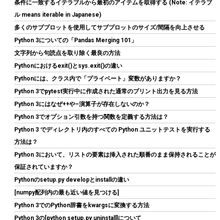
条件に一致するイテラブルから最初のアイテムを取得する (Note: イテラブ
ル means iterable in Japanese)
多くのサブプロットを使用してサブプロットのサイズ/間隔を向上させる
Python 3についての「Pandas Merging 101」
文字列から句読点を取り除く最良の方法
Pythonにおけるexit()とsys.exit()の違い
Tuloka 4個ヒートシンク 導熱接着シート4pcs付き 熱暴走対策 冷
却ラジエーターフィンCPU ICチップ 回路基板 LEDアンプに適用
Pythonには、クラス内で「プライベート」変数がありますか？
アルミニウム 黒 70mm×22mm×6mm
Python 3でpytest実行中に作成された通常のプリント出力を見る方法
Python 3にはなぜ++や–演算子が存在しないのか？
詳細は
(
5422382
)
GBP 3.60
(2026-08-08 04:05 GMT +09:00 時点 -
こちら
Python 3でオプション引数を持つ関数を定義する方法は？
)
Python 3 でディレクトリ内のすべての Python ユニットテストを実行する
方法は？
Python 3において、リストの要素は挿入された順番のまま保持されることが
保証されていますか？
Pythonのsetup.py developとinstallの違い
[numpy配列内の最も近い値を見つける]
Python 3でのPython辞書をkwargsに変換する方法
Python 3の[python setup.py uninstall]について