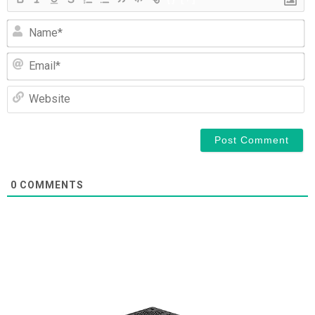
N
Em
We
0
COMMENTS