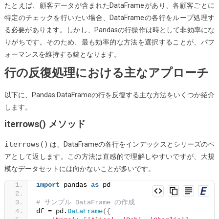
たとえば、顧客データが含まれたDataFrameがあり、各顧客ごとに
方
特定のチェックを行いたい場合、DataFrameの各行をループ処理す
法
る必要があります。しかし、Pandasの行操作は時として非効率にな
りがちです。そのため、最も効率的な方法を選択することが、パフ
ォーマンスを維持する鍵となります。
行の反復処理における主なアプローチ
以下に、Pandas DataFrameの行を反復する主な方法をいくつか紹介
します。
iterrows() メソッド
iterrows()
は、DataFrameの各行をインデックスとシリーズのペ
アとして返します。この方法は直感的で理解しやすいですが、大規
模なデータセットには向かないことが多いです。
import
 pandas 
as
 pd
# サンプル DataFrame の作成
df = pd.
DataFrame
({