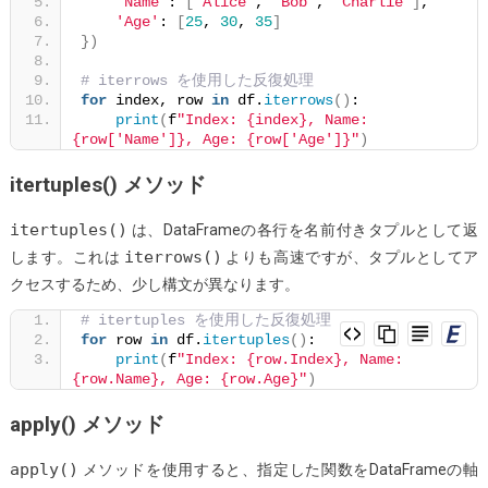
'Name'
: 
[
'Alice'
, 
'Bob'
, 
'Charlie'
]
,
'Age'
: 
[
25
, 
30
, 
35
]
})
# iterrows を使用した反復処理
for
 index, row 
in
 df.
iterrows
()
:
print
(
f
"Index: {index}, Name: 
{row['Name']}, Age: {row['Age']}"
)
itertuples() メソッド
itertuples()
は、DataFrameの各行を名前付きタプルとして返
iterrows()
します。これは
よりも高速ですが、タプルとしてア
クセスするため、少し構文が異なります。
# itertuples を使用した反復処理
for
 row 
in
 df.
itertuples
()
:
print
(
f
"Index: {row.Index}, Name: 
{row.Name}, Age: {row.Age}"
)
apply() メソッド
apply()
メソッドを使用すると、指定した関数をDataFrameの軸