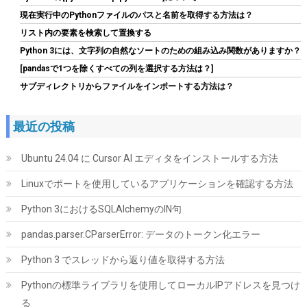
Samsung 990 PRO 1TB PCIe Gen 4.0 x4 (最大転送速度 7,450MB/
現在実行中のPythonファイルのパスと名前を取得する方法は？
秒) NVMe M.2 (2280) 内蔵 SSD MZ-V9P1T0B-IT/EC 国内正規保
証品
リスト内の要素を検索して置換する
Python 3には、文字列の自然なソートのための組み込み関数がありますか？
詳細は
(
547765
)
GBP 168.12
(2026-08-08 04:05 GMT +09:00 時点 -
[pandasで1つを除くすべての列を選択する方法は？]
こちら
)
サブディレクトリからファイルをインポートする方法は？
最近の投稿
Ubuntu 24.04 に Cursor AI エディタをインストールする方法
Linuxでポートを使用しているアプリケーションを確認する方法
Python 3におけるSQLAlchemyのIN句
ARCTIC P12 Pro PST - パワフルなプレミアムファン、Yケーブル
スプリッター付き120mm PWMファン 600-3000 RPM、0 RPM
pandas.parser.CParserError: データのトークン化エラー
詳細はこ
(
544588
)
GBP 4.57
Python 3 でスレッドから返り値を取得する方法
(2026-08-08 04:05 GMT +09:00 時点 -
ちら
)
Pythonの標準ライブラリを使用してローカルIPアドレスを見つけ
る