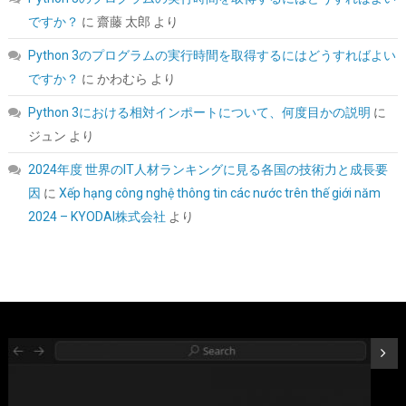
詳細は
(
54583
)
GBP 369.50
(2026-08-08 04:05 GMT +09:00 時点 -
ですか？
に
齋藤 太郎
より
こちら
)
Python 3のプログラムの実行時間を取得するにはどうすればよい
ですか？
に
かわむら
より
Python 3における相対インポートについて、何度目かの説明
に
ジュン
より
2024年度 世界のIT人材ランキングに見る各国の技術力と成長要
因
に
Xếp hạng công nghệ thông tin các nước trên thế giới năm
2024 – KYODAI株式会社
より
シー・エフ・デー販売 CFD販売 CFD Standard デスクトップ用 メ
モリ DDR4 3200 (PC4-25600) 16GB×2枚 288pin DIMM 相性保証
W4U3200CS-16G
詳細
(
5421031
)
GBP 157.65
(2026-08-08 04:05 GMT +09:00 時点 -
はこちら
)