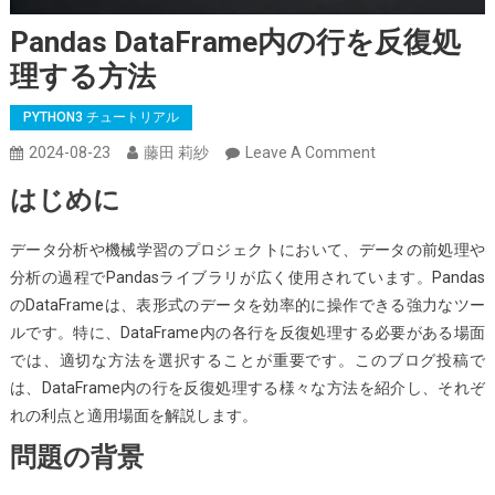
Pandas DataFrame内の行を反復処
理する方法
PYTHON3 チュートリアル
On
2024-08-23
藤田 莉紗
Leave A Comment
Pandas
はじめに
DataFrame
内
データ分析や機械学習のプロジェクトにおいて、データの前処理や
の
分析の過程でPandasライブラリが広く使用されています。Pandas
行
のDataFrameは、表形式のデータを効率的に操作できる強力なツー
を
ルです。特に、DataFrame内の各行を反復処理する必要がある場面
反
では、適切な方法を選択することが重要です。このブログ投稿で
復
は、DataFrame内の行を反復処理する様々な方法を紹介し、それぞ
処
れの利点と適用場面を解説します。
理
問題の背景
す
る