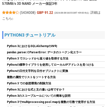
570MB/s 3D NAND メーカー保証3年
詳細は
(
5434008
)
GBP 91.22
(2026-08-08 04:05 GMT +09:00 時点 -
こちら
)
PYTHON3 チュートリアル
Python 3におけるSQLAlchemyのIN句
pandas.parser.CParserError: データのトークン化エラー
Python 3 でスレッドから返り値を取得する方法
Pythonの標準ライブラリを使用してローカルIPアドレスを見つける
シリコンパワー デスクトップPC用 メモリ DDR4 3200 PC4-25600
Pythonの日付文字列を日付オブジェクトに変換
16GB x 2枚 (32GB) 288Pin 1.2V CL22 SP032GBLFU320F22
複数の属性でリストをソートする方法
詳細は
(
544409
)
GBP 172.93
Python 3 での仮想環境の削除方法
(2026-08-08 04:05 GMT +09:00 時点 -
こちら
Python 3における式と文の違いは何ですか？
)
Python 3のスコープルールについての簡単な説明
Python 3でmultiprocessing pool.mapを複数の引数で使用する方法