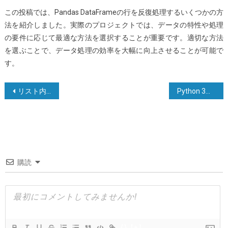
この投稿では、Pandas DataFrameの行を反復処理するいくつかの方
法を紹介しました。実際のプロジェクトでは、データの特性や処理
の要件に応じて最適な方法を選択することが重要です。適切な方法
を選ぶことで、データ処理の効率を大幅に向上させることが可能で
す。
投
リスト内の指定されたアイテムのインデックスを見つける方法
Python 3で辞書の値によってリストの辞書をソートする方法
稿
ナ
ビ
ゲ
購読
ー
シ
ョ
ン
{}
[+]