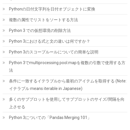
Pythonの日付文字列を日付オブジェクトに変換
複数の属性でリストをソートする方法
Python 3 での仮想環境の削除方法
Python 3における式と文の違いは何ですか？
SP Silicon Power シリコンパワー SSD 512GB 3D NAND採用
Python 3のスコープルールについての簡単な説明
SATA3 6Gb/s 2.5インチ 7mm PS4動作確認済 3年保証 A55シリー
ズ SP512GBSS3A55S25
Python 3でmultiprocessing pool.mapを複数の引数で使用する方
詳細
法
(
54310588
)
GBP 62.39
(2026-08-08 04:05 GMT +09:00 時点 -
はこちら
)
条件に一致するイテラブルから最初のアイテムを取得する (Note:
イテラブル means iterable in Japanese)
多くのサブプロットを使用してサブプロットのサイズ/間隔を向
上させる
Python 3についての「Pandas Merging 101」