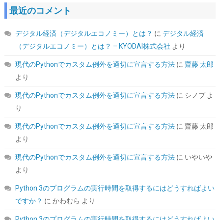
最近のコメント
【Amazon.co.jp 限定】Western Digital ウエスタンデジタル WD
Red Plus 内蔵 HDD 8TB CMR 3.5インチ SATA 5640rpm キャッシ
デジタル経済（デジタルエコノミー）とは？
に
デジタル経済
ュ256MB NAS メーカー保証3年 WD80EFAX-AJP エコパッケージ
【国内正規取扱代理店】
（デジタルエコノミー）とは？ – KYODAI株式会社
より
詳細は
(
542396
)
GBP 284.98
(2026-08-08 04:05 GMT +09:00 時点 -
現代のPythonでカスタム例外を適切に宣言する方法
に
齋藤 太郎
こちら
)
より
現代のPythonでカスタム例外を適切に宣言する方法
に
シノブ
よ
り
現代のPythonでカスタム例外を適切に宣言する方法
に
齋藤 太郎
より
現代のPythonでカスタム例外を適切に宣言する方法
に
いやいや
より
TEAMGROUP (旧称 Team) T-FORCE DELTA RGB DDR5 6000MHz
Python 3のプログラムの実行時間を取得するにはどうすればよい
32GB (16GBx2枚) CL38 PC5-48000 デスクトップ用 メモリ ホワ
イト Intel XMP3.0 / AMD EXPO 両対応【TEAMジャパン 国内正規
ですか？
に
かわむら
より
品・メーカー無期限保証】FF4D532G6000HC38ADC01
Python 3のプログラムの実行時間を取得するにはどうすればよい