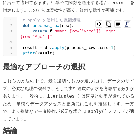
axis=1
に沿って適用できます。行単位で関数を適用する場合、
を
指定します。この方法は柔軟性が高く、複雑な操作が可能です。
# apply を使用した反復処理
def
process_row
(
row
)
:
return
 f
"Name: {row['Name']}, Age: 
{row['Age']}"
result = df.
apply
(
process_row, axis=
1
)
print
(
result
)
最適なアプローチの選択
これらの方法の中で、最も適切なものを選ぶには、データのサイ
ズ、必要な処理の複雑さ、そして実行速度の要求を考慮する必要が
itertuples()
あります。一般的に、
は速度と効率が優れている
ため、単純なデータアクセスと更新にはこれを推奨します。一方
apply()
で、より複雑なデータ操作が必要な場合は
メソッドが適
しています。
結論