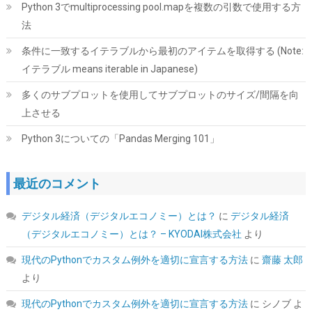
Python 3でmultiprocessing pool.mapを複数の引数で使用する方
法
【整備済み品】 Earth Dreams内蔵 HDD 2TB 3.5インチ デスクト
ップPC 増設・データバックアップ用 ハードディスク 保証1年
条件に一致するイテラブルから最初のアイテムを取得する (Note:
詳細は
(
538578
)
GBP 45.07
(2026-08-11 04:06 GMT +09:00 時点 -
イテラブル means iterable in Japanese)
こちら
)
多くのサブプロットを使用してサブプロットのサイズ/間隔を向
上させる
Python 3についての「Pandas Merging 101」
最近のコメント
デジタル経済（デジタルエコノミー）とは？
に
デジタル経済
ASUS 1スロットサイズで完全ファンレスを実現したGT 710ビデ
（デジタルエコノミー）とは？ – KYODAI株式会社
より
オカード GT710-SL-2GD5-BRK-EVO/国内正規代理店品
現代のPythonでカスタム例外を適切に宣言する方法
に
齋藤 太郎
詳細はこ
(
54267
)
GBP 16.91
(2026-08-11 04:06 GMT +09:00 時点 -
より
ちら
)
現代のPythonでカスタム例外を適切に宣言する方法
に
シノブ
よ