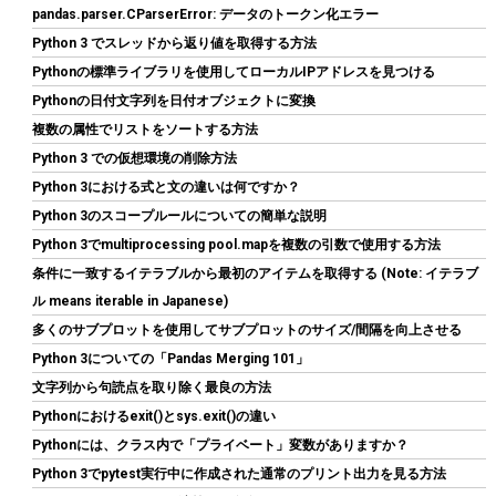
pandas.parser.CParserError: データのトークン化エラー
Python 3 でスレッドから返り値を取得する方法
Pythonの標準ライブラリを使用してローカルIPアドレスを見つける
Pythonの日付文字列を日付オブジェクトに変換
複数の属性でリストをソートする方法
玄人志向 電源ユニット 850W ATX 電源 80 PLUS ゴールド PC電源
Python 3 での仮想環境の削除方法
フルプラグイン KRPW-GS850W/90+
Python 3における式と文の違いは何ですか？
Python 3のスコープルールについての簡単な説明
詳細はこ
(
54217
)
GBP 43.60
(2026-08-11 04:06 GMT +09:00 時点 -
Python 3でmultiprocessing pool.mapを複数の引数で使用する方法
ちら
)
条件に一致するイテラブルから最初のアイテムを取得する (Note: イテラブ
ル means iterable in Japanese)
多くのサブプロットを使用してサブプロットのサイズ/間隔を向上させる
Python 3についての「Pandas Merging 101」
文字列から句読点を取り除く最良の方法
Pythonにおけるexit()とsys.exit()の違い
Pythonには、クラス内で「プライベート」変数がありますか？
Python 3でpytest実行中に作成された通常のプリント出力を見る方法
玄人志向 電源ユニット 600W ATX 電源 80 PLUS スタンダード PC