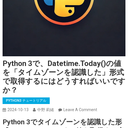
Python 3で、datetime.today()の値
を「タイムゾーンを認識した」形式
で取得するにはどうすればいいです
か？
PYTHON3 チュートリアル
On
2024-10-13
中野 莉緒
Leave A Comment
Python
Python 3でタイムゾーンを認識した形
3