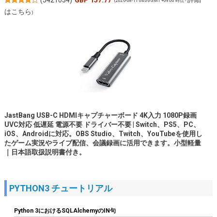
(
5421034
)
GBP 157.77
(2026-08-11 04:06 GMT +09:00 時点 -
はこちら
)
JastBang USB-C HDMIキャプチャーボード 4K入力 1080P録画
UVC対応 低遅延 電源不要 ドライバー不要 | Switch、PS5、PC、
iOS、Androidに対応。OBS Studio、Twitch、YouTubeを使用し
たゲーム実況やライブ配信、会議録画に活用できます。小型軽量
｜日本語取扱説明書付き。
詳細は
(
546394
)
GBP 10.05
(2026-08-11 04:06 GMT +09:00 時点 -
こちら
)
PYTHON3 チュートリアル
Python 3におけるSQLAlchemyのIN句