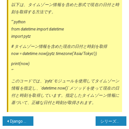
以下は、タイムゾーン情報を含めた形式で現在の日付と時
刻を取得する方法です。
“`python
from datetime import datetime
import pytz
# タイムゾーン情報を含めた現在の日付と時刻を取得
now = datetime.now(pytz.timezone(‘Asia/Tokyo’))
print(now)
“`
このコードでは、`pytz`モジュールを使用してタイムゾーン
情報を指定し、`datetime.now()`メソッドを使って現在の日
付と時刻を取得しています。指定したタイムゾーン情報に
基づいて、正確な日付と時刻が取得されます。
投
Django ORMにおけるselect_relatedとprefetch_relatedの違いは何ですか？
シリーズの真偽値は曖昧です。a.empty、a.bool()、a.item()、a.any()、またはa.all()を使用してください。