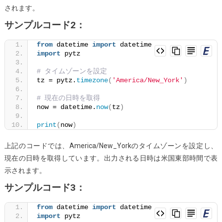
で
されます。
取
サンプルコード2：
得
す
from
 datetime 
import
 datetime
import
 pytz
る
に
# タイムゾーンを設定
tz = pytz.
timezone
(
'America/New_York'
は
)
ど
# 現在の日時を取得
う
now = datetime.
now
(
tz
)
す
print
(
now
)
れ
ば
上記のコードでは、America/New_Yorkのタイムゾーンを設定し、
い
現在の日時を取得しています。出力される日時は米国東部時間で表
い
示されます。
で
サンプルコード3：
す
か？
from
 datetime 
import
 datetime
import
 pytz