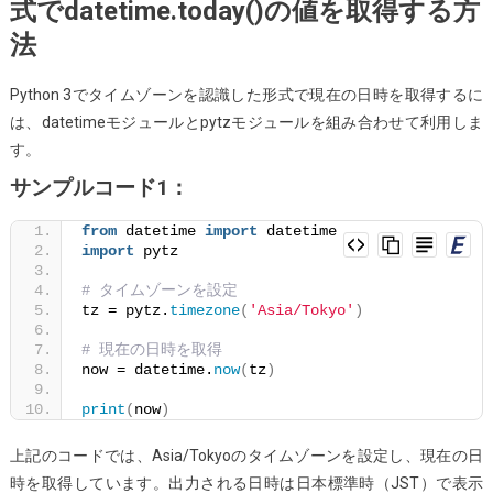
式でdatetime.today()の値を取得する方
で、
法
Datetime.today(
の
値
Python 3でタイムゾーンを認識した形式で現在の日時を取得するに
を
は、datetimeモジュールとpytzモジュールを組み合わせて利用しま
「タ
す。
イ
サンプルコード1：
ム
from
 datetime 
import
 datetime
ゾ
import
 pytz
ー
ン
# タイムゾーンを設定
tz = pytz.
timezone
(
'Asia/Tokyo'
)
を
認
# 現在の日時を取得
識
now = datetime.
now
(
tz
)
し
print
(
now
)
た」
形
上記のコードでは、Asia/Tokyoのタイムゾーンを設定し、現在の日
式
時を取得しています。出力される日時は日本標準時（JST）で表示