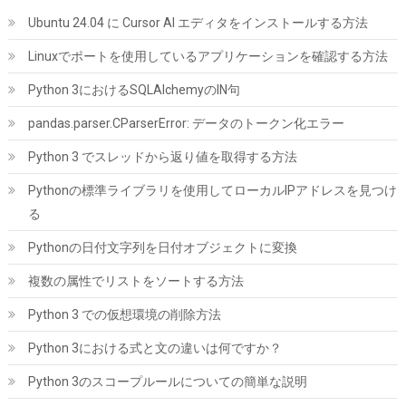
Ubuntu 24.04 に Cursor AI エディタをインストールする方法
Linuxでポートを使用しているアプリケーションを確認する方法
Python 3におけるSQLAlchemyのIN句
pandas.parser.CParserError: データのトークン化エラー
AsiaHorse ARGB PC ファン 120MM 3本 逆向(吸気) ケースファン
4Pin PWM、5V 3Pin ARGB /61.5 CFM/1800RPM/高精度・高性能
Python 3 でスレッドから返り値を取得する方法
HDBベアリング/作動時間50,000時間/24個のLEDライト。Asus
Aura、ASRock、GIGABYTE MSI RGBとの互換性あり
Pythonの標準ライブラリを使用してローカルIPアドレスを見つけ
る
詳細は
(
542442
)
GBP 13.67
(2026-08-11 04:06 GMT +09:00 時点 -
こちら
Pythonの日付文字列を日付オブジェクトに変換
)
複数の属性でリストをソートする方法
Python 3 での仮想環境の削除方法
Python 3における式と文の違いは何ですか？
Python 3のスコープルールについての簡単な説明