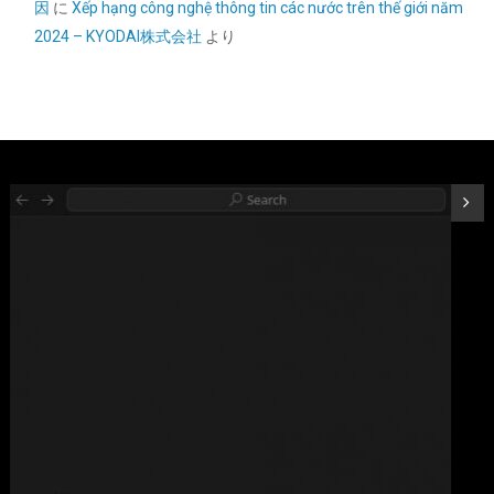
因
に
Xếp hạng công nghệ thông tin các nước trên thế giới năm
SYY サーマルペースト 3g CPUグリス カーボンベース 高性能 |
2024 – KYODAI株式会社
より
CPUペースト;ヒートシンク/IC/プロセッサ対応;熱インターフェー
ス素材;非導電;なめらか塗布
詳細は
(
5459794
)
GBP 3.31
(2026-08-11 04:06 GMT +09:00 時点 -
こちら
)