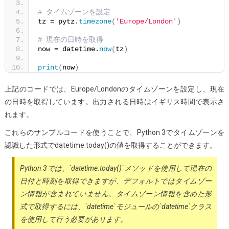
# タイムゾーンを設定
tz = pytz.
timezone
(
'Europe/London'
)
# 現在の日時を取得
now = datetime.
now
(
tz
)
print
(
now
)
上記のコードでは、Europe/Londonのタイムゾーンを設定し、現在
の日時を取得しています。出力される日時はイギリス時間で表示さ
れます。
これらのサンプルコードを使うことで、Python 3でタイムゾーンを
認識した形式でdatetime.today()の値を取得することができます。
Python 3では、`datetime.today()`メソッドを使用して現在の
日付と時刻を取得できますが、デフォルトではタイムゾー
ン情報が含まれていません。タイムゾーン情報を含めた形
式で取得するには、`datetime`モジュールの`datetime`クラス
を使用して行う必要があります。