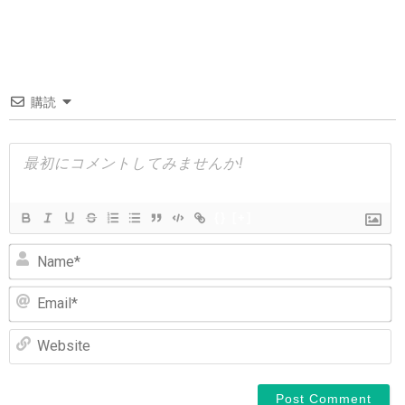
稿
ナ
ビ
ゲ
購読
ー
シ
ョ
ン
{}
[+]
N
Em
We