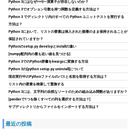
Python 3にはなぜ++や–演算子が存在しないのか？
電源 12cm静音ファン KRPW-L5-600W/80+/REV2.0
Python 3でオプション引数を持つ関数を定義する方法は？
詳細は
(
542184
)
GBP 17.62
(2026-08-11 04:06 GMT +09:00 時点 -
Python 3 でディレクトリ内のすべての Python ユニットテストを実行する
こちら
)
方法は？
Python 3において、リストの要素は挿入された順番のまま保持されることが
保証されていますか？
Pythonのsetup.py developとinstallの違い
[numpy配列内の最も近い値を見つける]
Python 3でのPython辞書をkwargsに変換する方法
Python 3の[python setup.py uninstall]について
現在実行中のPythonファイルのパスと名前を取得する方法は？
CFD販売 デスクトップPC用メモリ グラフェン 銅箔 ヒートシンク
リスト内の要素を検索して置換する
DDR5-5600 32GB×2枚 (64GB) 相性保証 288pin シー・エフ・デー
Python 3には、文字列の自然なソートのための組み込み関数がありますか？
販売 CFD Standard W5U5600CS-32GC46F
[pandasで1つを除くすべての列を選択する方法は？]
詳細は
(
54617
)
GBP 465.62
(2026-08-11 04:06 GMT +09:00 時点 -
サブディレクトリからファイルをインポートする方法は？
こちら
)
最近の投稿