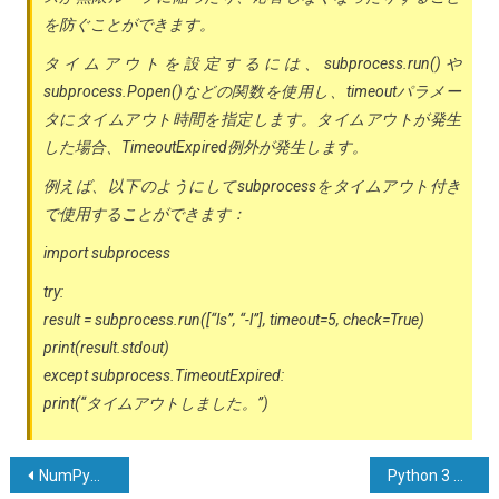
を防ぐことができます。
タイムアウトを設定するには、subprocess.run()や
subprocess.Popen()などの関数を使用し、timeoutパラメー
タにタイムアウト時間を指定します。タイムアウトが発生
した場合、TimeoutExpired例外が発生します。
例えば、以下のようにしてsubprocessをタイムアウト付き
で使用することができます：
import subprocess
try:
result = subprocess.run([“ls”, “-l”], timeout=5, check=True)
print(result.stdout)
except subprocess.TimeoutExpired:
print(“タイムアウトしました。”)
投
NumPyを使用してユークリッド距離を計算する方法は？
Python 3 では、なぜ for や while ループの後に ‘else’ を使うのか？