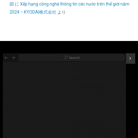
因
に
Xếp hạng công nghệ thông tin các nước trên thế giới năm
2024 – KYODAI株式会社
より
ORICO M.2 NVMe SSD 外付けケース USB 3.2 Gen2 10Gbps高速
データ転送 NVMe/PCIE 対応2230/2242/2260/2280 SSD ケース
M2 SSD 外付けケース 8TB容量に対応 UASPサポート ABS+アルミ
材質 黑 M2PV-BK
詳細は
(
539766
)
GBP 10.07
(2026-08-07 04:03 GMT +09:00 時点 -
こちら
)