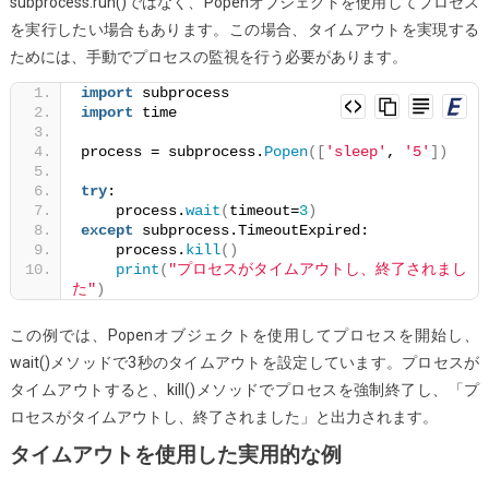
subprocess.run()ではなく、Popenオブジェクトを使用してプロセス
を実行したい場合もあります。この場合、タイムアウトを実現する
ためには、手動でプロセスの監視を行う必要があります。
import
 subprocess
import
 time
process = subprocess.
Popen
([
'sleep'
, 
'5'
])
try
:
    process.
wait
(
timeout=
3
)
except
 subprocess.TimeoutExpired:
    process.
kill
()
print
(
"プロセスがタイムアウトし、終了されまし
た"
)
この例では、Popenオブジェクトを使用してプロセスを開始し、
wait()メソッドで3秒のタイムアウトを設定しています。プロセスが
タイムアウトすると、kill()メソッドでプロセスを強制終了し、「プ
ロセスがタイムアウトし、終了されました」と出力されます。
タイムアウトを使用した実用的な例