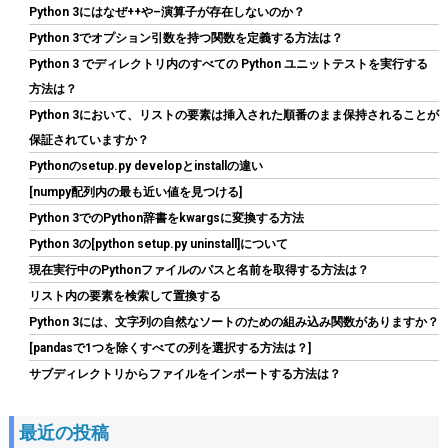
Python 3にはなぜ++や–演算子が存在しないのか？
ーブル付属 CP-9020296-JP
Python 3でオプション引数を持つ関数を定義する方法は？
詳細はこ
(
54473
)
GBP 71.34
(2026-08-07 04:03 GMT +09:00 時点 -
Python 3 でディレクトリ内のすべての Python ユニットテストを実行する
ちら
)
方法は？
Python 3において、リストの要素は挿入された順番のまま保持されることが
保証されていますか？
Pythonのsetup.py developとinstallの違い
[numpy配列内の最も近い値を見つける]
Python 3でのPython辞書をkwargsに変換する方法
Python 3の[python setup.py uninstall]について
現在実行中のPythonファイルのパスと名前を取得する方法は？
Seagate BarraCuda 3.5インチ 内蔵HDD 8TB PC用
リスト内の要素を検索して置換する
ST8000DM004
Python 3には、文字列の自然なソートのための組み込み関数がありますか？
詳細
(
5424022
)
GBP 192.80
[pandasで1つを除くすべての列を選択する方法は？]
(2026-08-07 04:03 GMT +09:00 時点 -
はこちら
サブディレクトリからファイルをインポートする方法は？
)
最近の投稿