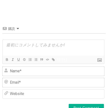
稿
ナ
ビ
ゲ
購読
ー
シ
ョ
ン
{}
[+]
N
Em
We