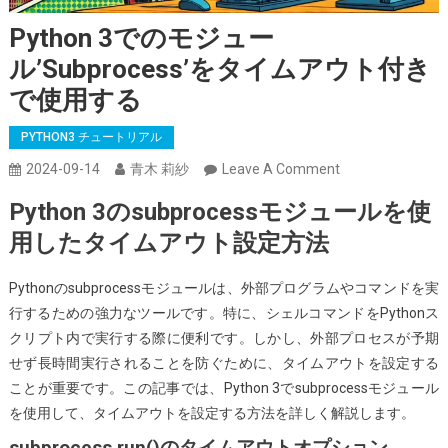
Python 3でのモジュー
ル’subprocess’をタイムアウト付き
で使用する
PYTHON3 チュートリアル
On
2024-09-14
青木 莉紗
Leave A Comment
Python
Python 3のsubprocessモジュールを使
3
用したタイムアウト設定方法
で
の
Pythonのsubprocessモジュールは、外部プログラムやコマンドを実
モ
行するための強力なツールです。特に、シェルコマンドをPythonス
ジ
クリプト内で実行する際に便利です。しかし、外部プロセスが予期
ュ
せず長時間実行されることを防ぐために、タイムアウトを設定する
ー
ことが重要です。この記事では、Python 3でsubprocessモジュール
ル’subprocess’を
を使用して、タイムアウトを設定する方法を詳しく解説します。
タ
イ
subprocess.run()のタイムアウトオプション