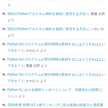
こちら
)
り
現代のPythonでカスタム例外を適切に宣言する方法
に
齋藤 太郎
より
現代のPythonでカスタム例外を適切に宣言する方法
に
いやいや
より
Python 3のプログラムの実行時間を取得するにはどうすればよい
ですか？
に
かわむら
より
TEAMGROUP (旧称 Team) T-FORCE DELTA RGB DDR5 6000MHz
32GB (16GBx2枚) CL38 PC5-48000 デスクトップ用 メモリ ホワ
Python 3のプログラムの実行時間を取得するにはどうすればよい
イト Intel XMP3.0 / AMD EXPO 両対応【TEAMジャパン 国内正規
ですか？
に
齋藤 太郎
より
品・メーカー無期限保証】FF4D532G6000HC38ADC01
Python 3のプログラムの実行時間を取得するにはどうすればよい
詳細は
(
54584
)
GBP 370.75
(2026-08-07 04:03 GMT +09:00 時点 -
ですか？
に
かわむら
より
こちら
)
Python 3における相対インポートについて、何度目かの説明
に
ジュン
より
2024年度 世界のIT人材ランキングに見る各国の技術力と成長要