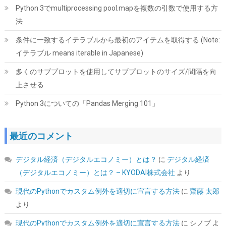
ーエアCPUクーラー、6本の6mm熱管、デュアル120x120x25mm
Python 3でmultiprocessing pool.mapを複数の引数で使用する方
静音ファン、Intel LGA1700/1851/1200/115X対応；AMD
法
AM4/AM5（高さ157mm) | 6本のヒートパイプ、デュアル120mm
静音ファン、最大27.2dB(A)。Intel LGA1851/1700/1200/115X &
条件に一致するイテラブルから最初のアイテムを取得する (Note:
AMD AM5/AM4に対応。取り付け簡単。
イテラブル means iterable in Japanese)
詳細は
(
542600
)
GBP 20.85
(2026-08-07 04:03 GMT +09:00 時点 -
多くのサブプロットを使用してサブプロットのサイズ/間隔を向
こちら
)
上させる
Python 3についての「Pandas Merging 101」
最近のコメント
デジタル経済（デジタルエコノミー）とは？
に
デジタル経済
（デジタルエコノミー）とは？ – KYODAI株式会社
より
Tuloka 4個ヒートシンク 導熱接着シート4pcs付き 熱暴走対策 冷
却ラジエーターフィンCPU ICチップ 回路基板 LEDアンプに適用
現代のPythonでカスタム例外を適切に宣言する方法
に
齋藤 太郎
アルミニウム 黒 70mm×22mm×6mm
より
詳細は
(
5422382
)
GBP 3.61
(2026-08-07 04:03 GMT +09:00 時点 -
現代のPythonでカスタム例外を適切に宣言する方法
に
シノブ
よ