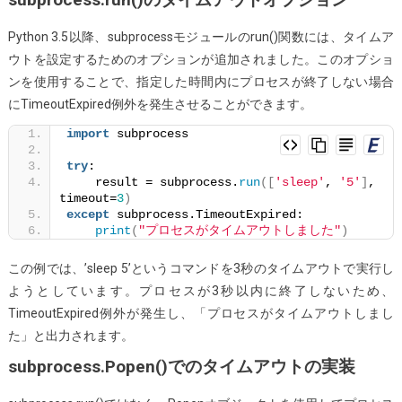
ム
Python 3.5以降、subprocessモジュールのrun()関数には、タイムア
ア
ウトを設定するためのオプションが追加されました。このオプショ
ウ
ンを使用することで、指定した時間内にプロセスが終了しない場合
ト
にTimeoutExpired例外を発生させることができます。
付
き
import
 subprocess
で
try
:
使
    result = subprocess.
run
([
'sleep'
, 
'5'
]
, 
用
timeout=
3
)
except
 subprocess.TimeoutExpired:
す
print
(
"プロセスがタイムアウトしました"
)
る
この例では、’sleep 5’というコマンドを3秒のタイムアウトで実行し
ようとしています。プロセスが3秒以内に終了しないため、
TimeoutExpired例外が発生し、「プロセスがタイムアウトしまし
た」と出力されます。
subprocess.Popen()でのタイムアウトの実装