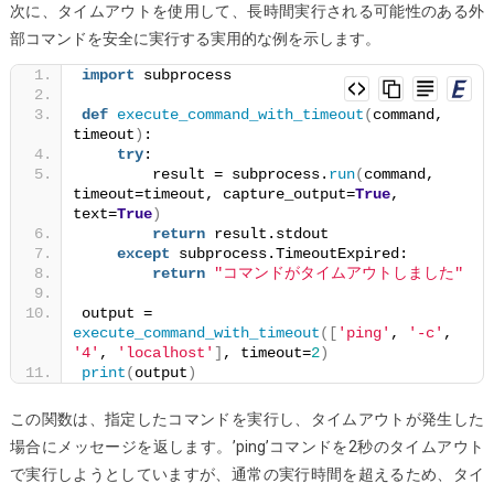
次に、タイムアウトを使用して、長時間実行される可能性のある外
部コマンドを安全に実行する実用的な例を示します。
import
 subprocess
def
execute_command_with_timeout
(
command, 
timeout
)
:
try
:
        result = subprocess.
run
(
command, 
timeout=timeout, capture_output=
True
, 
text=
True
)
return
 result.stdout
except
 subprocess.TimeoutExpired:
return
"コマンドがタイムアウトしました"
output = 
execute_command_with_timeout
([
'ping'
, 
'-c'
, 
'4'
, 
'localhost'
]
, timeout=
2
)
print
(
output
)
この関数は、指定したコマンドを実行し、タイムアウトが発生した
場合にメッセージを返します。’ping’コマンドを2秒のタイムアウト
で実行しようとしていますが、通常の実行時間を超えるため、タイ