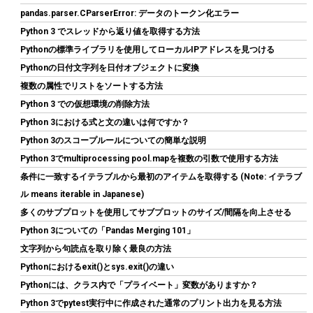
pandas.parser.CParserError: データのトークン化エラー
Python 3 でスレッドから返り値を取得する方法
Pythonの標準ライブラリを使用してローカルIPアドレスを見つける
【Amazon.co.jp 限定】Western Digital ウエスタンデジタル WD
Pythonの日付文字列を日付オブジェクトに変換
Red Plus 内蔵 HDD 8TB CMR 3.5インチ SATA 5640rpm キャッシ
複数の属性でリストをソートする方法
ュ256MB NAS メーカー保証3年 WD80EFAX-AJP エコパッケージ
【国内正規取扱代理店】
Python 3 での仮想環境の削除方法
Python 3における式と文の違いは何ですか？
詳細は
(
542395
)
GBP 286.57
(2026-08-07 04:03 GMT +09:00 時点 -
Python 3のスコープルールについての簡単な説明
こちら
)
Python 3でmultiprocessing pool.mapを複数の引数で使用する方法
条件に一致するイテラブルから最初のアイテムを取得する (Note: イテラブ
ル means iterable in Japanese)
多くのサブプロットを使用してサブプロットのサイズ/間隔を向上させる
Python 3についての「Pandas Merging 101」
文字列から句読点を取り除く最良の方法
Pythonにおけるexit()とsys.exit()の違い
Pythonには、クラス内で「プライベート」変数がありますか？
CORSAIR RM850e 2025モデル PC電源ユニット 850W PCIE 5.1 対
Python 3でpytest実行中に作成された通常のプリント出力を見る方法
応 80PLUS Gold認証 ATX 3.1 認証済 フルモジュラー 12V-2x6 ケ