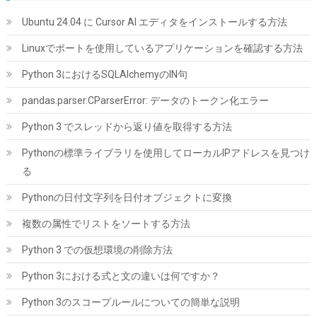
Ubuntu 24.04 に Cursor AI エディタをインストールする方法
Linuxでポートを使用しているアプリケーションを確認する方法
Python 3におけるSQLAlchemyのIN句
【整備済み品】 Earth Dreams内蔵 HDD 2TB 3.5インチ デスクト
pandas.parser.CParserError: データのトークン化エラー
ップPC 増設・データバックアップ用 ハードディスク 保証1年
Python 3 でスレッドから返り値を取得する方法
詳細は
(
538575
)
GBP 45.19
(2026-08-07 04:03 GMT +09:00 時点 -
Pythonの標準ライブラリを使用してローカルIPアドレスを見つけ
こちら
)
る
Pythonの日付文字列を日付オブジェクトに変換
複数の属性でリストをソートする方法
Python 3 での仮想環境の削除方法
Python 3における式と文の違いは何ですか？
Python 3のスコープルールについての簡単な説明
ID-COOLING FROZN A620 PRO SE - ブラックアウトデュアルタワ