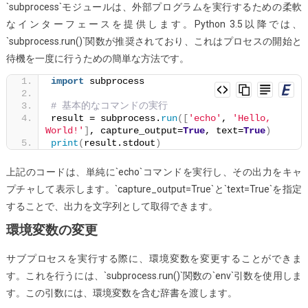
`subprocess`モジュールは、外部プログラムを実行するための柔軟
なインターフェースを提供します。Python 3.5以降では、
`subprocess.run()`関数が推奨されており、これはプロセスの開始と
待機を一度に行うための簡単な方法です。
import
 subprocess
# 基本的なコマンドの実行
result = subprocess.
run
([
'echo'
, 
'Hello, 
World!'
]
, capture_output=
True
, text=
True
)
print
(
result.stdout
)
上記のコードは、単純に`echo`コマンドを実行し、その出力をキャ
プチャして表示します。`capture_output=True`と`text=True`を指定
することで、出力を文字列として取得できます。
環境変数の変更
サブプロセスを実行する際に、環境変数を変更することができま
す。これを行うには、`subprocess.run()`関数の`env`引数を使用しま
す。この引数には、環境変数を含む辞書を渡します。