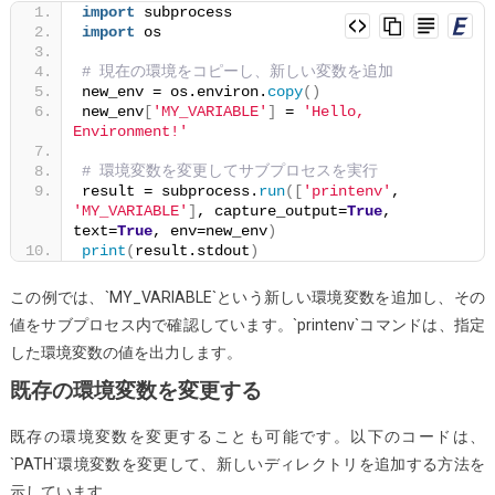
import
 subprocess
import
 os
# 現在の環境をコピーし、新しい変数を追加
new_env = os.environ.
copy
()
new_env
[
'MY_VARIABLE'
]
 = 
'Hello, 
Environment!'
# 環境変数を変更してサブプロセスを実行
result = subprocess.
run
([
'printenv'
, 
'MY_VARIABLE'
]
, capture_output=
True
, 
text=
True
, env=new_env
)
print
(
result.stdout
)
この例では、`MY_VARIABLE`という新しい環境変数を追加し、その
値をサブプロセス内で確認しています。`printenv`コマンドは、指定
した環境変数の値を出力します。
既存の環境変数を変更する
既存の環境変数を変更することも可能です。以下のコードは、
`PATH`環境変数を変更して、新しいディレクトリを追加する方法を
示しています。