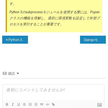
す。
Python 3のsubprocessモジュールを使用する際には、Popen
クラスの機能を理解し、適切に環境変数を設定して外部プ
ロセスを実行することが重要です。
投
Python 3でモジュール名にハイフンが含まれる場合のモジュールのインポート方法
Djangoモデルインスタンスオブジェクトをクローンしてデータベースに保存する方法は？
稿
ナ
ビ
ゲ
購読
ー
シ
ョ
ン
{}
[+]