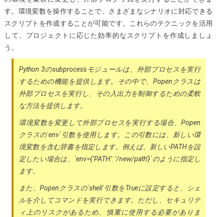
す。環境変数を操作することで、さまざまなシナリオに対応できる
スクリプトを作成することが可能です。これらのテクニックを活用
して、プロジェクトに応じた効率的なスクリプトを作成しましょ
う。
Python 3のsubprocessモジュールは、外部プロセスを実行
するための機能を提供します。その中で、Popenクラスは
外部プロセスを実行し、その入出力を制御するための柔軟
な方法を提供します。
環境変数を変更して外部プロセスを実行する場合、Popen
クラスの`env`引数を使用します。この引数には、新しい環
境変数を含む辞書を指定します。例えば、新しいPATHを設
定したい場合は、`env={‘PATH’: ‘/new/path’}`のように指定し
ます。
また、Popenクラスの`shell`引数をTrueに設定すると、シェ
ルを介してコマンドを実行できます。ただし、セキュリテ
ィ上のリスクがあるため、慎重に使用する必要がありま