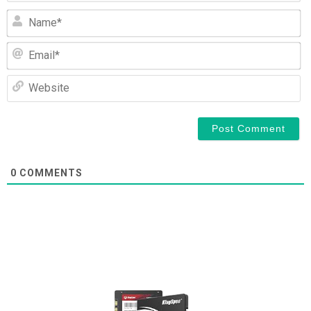
N
Em
We
0
COMMENTS