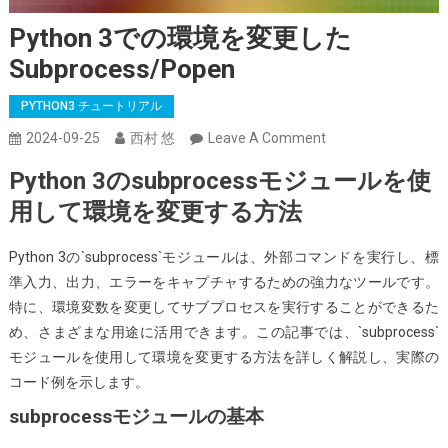
Python 3での環境を変更した
Subprocess/Popen
PYTHON3 チュートリアル
On
2024-09-25
西村 悠
Leave A Comment
Python
Python 3のsubprocessモジュールを使
3
用して環境を変更する方法
で
の
Python 3の`subprocess`モジュールは、外部コマンドを実行し、標
環
準入力、出力、エラーをキャプチャするための強力なツールです。
境
特に、環境変数を変更してサブプロセスを実行することができるた
を
め、さまざまな用途に活用できます。この記事では、`subprocess`
変
モジュールを使用して環境を変更する方法を詳しく解説し、実際の
更
コード例を示します。
し
た
subprocessモジュールの基本
Subprocess/Popen