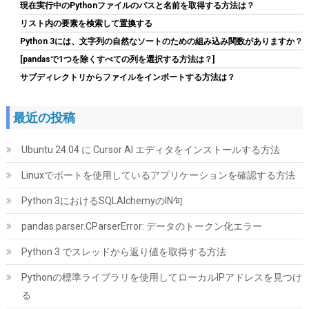
現在実行中のPythonファイルのパスと名前を取得する方法は？
応 80PLUS Gold認証 ATX 3.1 認証済 フルモジュラー 12V-2x6 ケ
ーブル付属 CP-9020296-JP
リスト内の要素を検索して置換する
Python 3には、文字列の自然なソートのための組み込み関数がありますか？
詳細はこ
(
54474
)
GBP 72.78
(2026-08-09 04:05 GMT +09:00 時点 -
[pandasで1つを除くすべての列を選択する方法は？]
ちら
)
サブディレクトリからファイルをインポートする方法は？
最近の投稿
Ubuntu 24.04 に Cursor AI エディタをインストールする方法
Linuxでポートを使用しているアプリケーションを確認する方法
Python 3におけるSQLAlchemyのIN句
Seagate BarraCuda 3.5インチ 内蔵HDD 8TB PC用
ST8000DM004
pandas.parser.CParserError: データのトークン化エラー
詳細
(
5424024
)
GBP 211.55
Python 3 でスレッドから返り値を取得する方法
(2026-08-09 04:05 GMT +09:00 時点 -
はこちら
)
Pythonの標準ライブラリを使用してローカルIPアドレスを見つけ
る