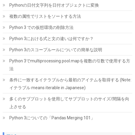
Pythonの日付文字列を日付オブジェクトに変換
複数の属性でリストをソートする方法
Python 3 での仮想環境の削除方法
Python 3における式と文の違いは何ですか？
玄人志向 電源ユニット 600W ATX 電源 80 PLUS スタンダード PC
Python 3のスコープルールについての簡単な説明
電源 12cm静音ファン KRPW-L5-600W/80+/REV2.0
Python 3でmultiprocessing pool.mapを複数の引数で使用する方
詳細は
(
542183
)
GBP 17.62
(2026-08-09 04:05 GMT +09:00 時点 -
法
こちら
)
条件に一致するイテラブルから最初のアイテムを取得する (Note:
イテラブル means iterable in Japanese)
多くのサブプロットを使用してサブプロットのサイズ/間隔を向
上させる
Python 3についての「Pandas Merging 101」
玄人志向 電源ユニット 850W ATX 電源 80 PLUS ゴールド PC電源