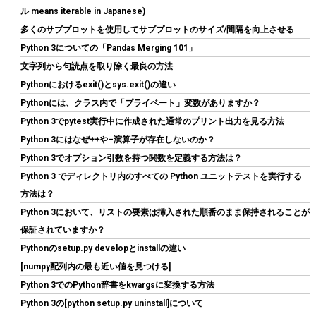
ル means iterable in Japanese)
多くのサブプロットを使用してサブプロットのサイズ/間隔を向上させる
Python 3についての「Pandas Merging 101」
文字列から句読点を取り除く最良の方法
Pythonにおけるexit()とsys.exit()の違い
Biwin NV7400 1TB SSD NVMe2.0 M.2 Type 2280 PCIe Gen4×4 最
大読込：7450MB/s (R:7450MB/s、W:6500MB/s) 内蔵SSD 高耐
Pythonには、クラス内で「プライベート」変数がありますか？
久 PS5/PS5 Pro動作確認済み メーカー5年保証
Python 3でpytest実行中に作成された通常のプリント出力を見る方法
Python 3にはなぜ++や–演算子が存在しないのか？
詳細は
(
546827
)
GBP 134.59
(2026-08-09 04:05 GMT +09:00 時点 -
こちら
Python 3でオプション引数を持つ関数を定義する方法は？
)
Python 3 でディレクトリ内のすべての Python ユニットテストを実行する
方法は？
Python 3において、リストの要素は挿入された順番のまま保持されることが
保証されていますか？
Pythonのsetup.py developとinstallの違い
[numpy配列内の最も近い値を見つける]
Python 3でのPython辞書をkwargsに変換する方法
Python 3の[python setup.py uninstall]について
CORSAIR RM850e 2025モデル PC電源ユニット 850W PCIE 5.1 対