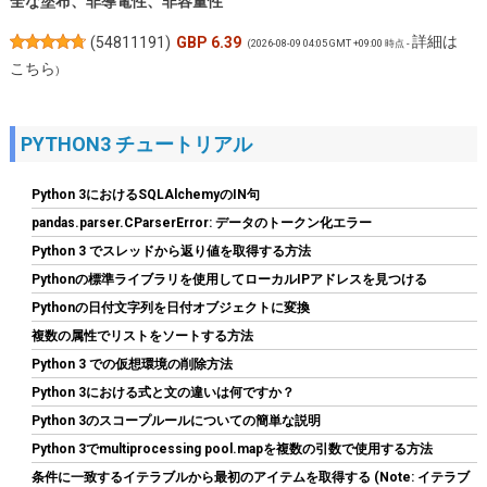
全な塗布、非導電性、非容量性
詳細は
(
54811191
)
GBP 6.39
(2026-08-09 04:05 GMT +09:00 時点 -
こちら
)
PYTHON3 チュートリアル
Python 3におけるSQLAlchemyのIN句
pandas.parser.CParserError: データのトークン化エラー
Python 3 でスレッドから返り値を取得する方法
Pythonの標準ライブラリを使用してローカルIPアドレスを見つける
Amazon限定 キオクシア 内蔵SSD 1TB PCIe Gen4×4 NVMe M.2
Pythonの日付文字列を日付オブジェクトに変換
2280 読込7,200M SSD-CK1.0N4B/R
複数の属性でリストをソートする方法
詳細は
(
54520
)
GBP 158.64
Python 3 での仮想環境の削除方法
(2026-08-09 04:05 GMT +09:00 時点 -
こちら
Python 3における式と文の違いは何ですか？
)
Python 3のスコープルールについての簡単な説明
Python 3でmultiprocessing pool.mapを複数の引数で使用する方法
条件に一致するイテラブルから最初のアイテムを取得する (Note: イテラブ