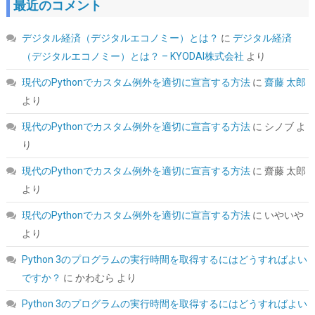
最近のコメント
フルプラグイン KRPW-GS850W/90+
デジタル経済（デジタルエコノミー）とは？
に
デジタル経済
詳細はこ
(
54217
)
GBP 48.49
(2026-08-09 04:05 GMT +09:00 時点 -
（デジタルエコノミー）とは？ – KYODAI株式会社
より
ちら
)
現代のPythonでカスタム例外を適切に宣言する方法
に
齋藤 太郎
より
現代のPythonでカスタム例外を適切に宣言する方法
に
シノブ
よ
り
現代のPythonでカスタム例外を適切に宣言する方法
に
齋藤 太郎
より
ORICO 2.5インチ HDD / SSD ケース USB3.0 ハードディスクケー
現代のPythonでカスタム例外を適切に宣言する方法
に
いやいや
ス UASP対応 5Gbps転送 6TB（9.5mm以下）まで対応 静電気防
より
止 PC材料 透明な 外付け SATA3.0 ドライブ ケース 2139U3
Python 3のプログラムの実行時間を取得するにはどうすればよい
詳細は
(
5421710
)
GBP 3.93
(2026-08-09 04:05 GMT +09:00 時点 -
こちら
ですか？
に
かわむら
より
)
Python 3のプログラムの実行時間を取得するにはどうすればよい