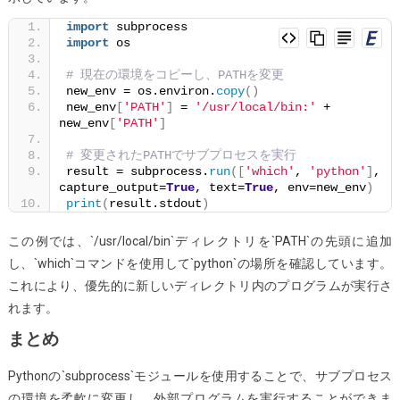
import
 subprocess
import
 os
# 現在の環境をコピーし、PATHを変更
new_env = os.environ.
copy
()
new_env
[
'PATH'
]
 = 
'/usr/local/bin:'
 + 
new_env
[
'PATH'
]
# 変更されたPATHでサブプロセスを実行
result = subprocess.
run
([
'which'
, 
'python'
]
, 
capture_output=
True
, text=
True
, env=new_env
)
print
(
result.stdout
)
この例では、`/usr/local/bin`ディレクトリを`PATH`の先頭に追加
し、`which`コマンドを使用して`python`の場所を確認しています。
これにより、優先的に新しいディレクトリ内のプログラムが実行さ
れます。
まとめ
Pythonの`subprocess`モジュールを使用することで、サブプロセス
の環境を柔軟に変更し、外部プログラムを実行することができま