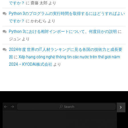
ですか？
に
齋藤 太郎
より
Python 3のプログラムの実行時間を取得するにはどうすればよい
ですか？
に
かわむら
より
Python 3における相対インポートについて、何度目かの説明
に
ジュン
より
Western Digital ウエスタンデジタル 内蔵SSD 1TB WD Black
2024年度 世界のIT人材ランキングに見る各国の技術力と成長要
SN7100 (読取り最大 7,250MB/秒) M.2-2280 NVMe
因
に
Xếp hạng công nghệ thông tin các nước trên thế giới năm
WDS100T4X0E-EC 【国内正規代理店品】
2024 – KYODAI株式会社
より
詳細は
(
546373
)
GBP 162.49
(2026-08-09 04:05 GMT +09:00 時点 -
こちら
)