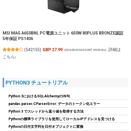
MSI MAG A650BNL PC電源ユニット 650W 80PLUS BRONZE認証
5年保証 PS1406
詳細は
(
542155
)
GBP 27.99
(2026-08-06 04:03 GMT +09:00 時点 -
こちら
)
PYTHON3 チュートリアル
Python 3におけるSQLAlchemyのIN句
pandas.parser.CParserError: データのトークン化エラー
Python 3 でスレッドから返り値を取得する方法
Pythonの標準ライブラリを使用してローカルIPアドレスを見つける
Amazon限定 キオクシア 内蔵SSD 1TB PCIe Gen4×4 NVMe M.2
2280 読込7,200M SSD-CK1.0N4B/R
Pythonの日付文字列を日付オブジェクトに変換