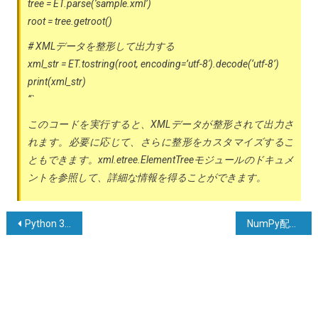
tree = ET.parse(‘sample.xml’)
root = tree.getroot()
# XMLデータを整形して出力する
xml_str = ET.tostring(root, encoding=’utf-8′).decode(‘utf-8’)
print(xml_str)
“`
このコードを実行すると、XMLデータが整形されて出力さ
れます。必要に応じて、さらに整形をカスタマイズするこ
ともできます。xml.etree.ElementTreeモジュールのドキュメ
ントを参照して、詳細な情報を得ることができます。
投
Python 3においてクラス内の関数をどのように呼び出すことができますか？
NumPy配列内のN個の最大値のインデックスを取得するにはどうすればよいですか？
稿
ナ
ビ
ゲ