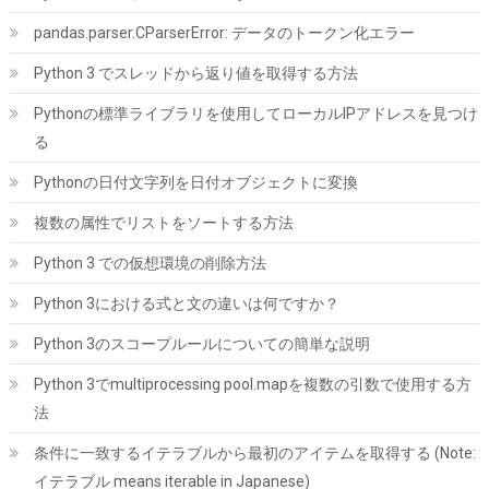
詳細は
(
542180
)
GBP 17.68
(2026-08-06 04:03 GMT +09:00 時点 -
pandas.parser.CParserError: データのトークン化エラー
こちら
)
Python 3 でスレッドから返り値を取得する方法
Pythonの標準ライブラリを使用してローカルIPアドレスを見つけ
る
Pythonの日付文字列を日付オブジェクトに変換
複数の属性でリストをソートする方法
Python 3 での仮想環境の削除方法
【Amazon.co.jp 限定】Western Digital ウエスタンデジタル WD
Python 3における式と文の違いは何ですか？
Red Plus 内蔵 HDD 8TB CMR 3.5インチ SATA 5640rpm キャッシ
ュ256MB NAS メーカー保証3年 WD80EFAX-AJP エコパッケージ
Python 3のスコープルールについての簡単な説明
【国内正規取扱代理店】
Python 3でmultiprocessing pool.mapを複数の引数で使用する方
詳細は
(
542394
)
GBP 246.09
(2026-08-06 04:03 GMT +09:00 時点 -
法
こちら
)
条件に一致するイテラブルから最初のアイテムを取得する (Note:
イテラブル means iterable in Japanese)