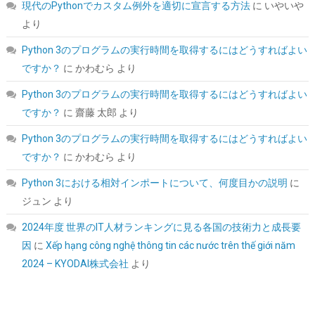
現代のPythonでカスタム例外を適切に宣言する方法
に
いやいや
玄人志向 電源ユニット 650W ATX 電源 80 PLUS ブロンズ PC電源
より
静音ファン ブラック 【メーカー正規出品】 KRPW-BD650W/85+
Python 3のプログラムの実行時間を取得するにはどうすればよい
詳細はこ
(
54012
)
GBP 24.00
(2026-08-06 04:03 GMT +09:00 時点 -
ちら
ですか？
に
かわむら
より
)
Python 3のプログラムの実行時間を取得するにはどうすればよい
ですか？
に
齋藤 太郎
より
Python 3のプログラムの実行時間を取得するにはどうすればよい
ですか？
に
かわむら
より
Python 3における相対インポートについて、何度目かの説明
に
ジュン
より
シリコンパワー SSD 512GB 3D NAND M.2 2280 PCIe3.0×4
2024年度 世界のIT人材ランキングに見る各国の技術力と成長要
NVMe1.3 P34A60シリーズ 5年保証 SP512GBP34A60M28
因
に
Xếp hạng công nghệ thông tin các nước trên thế giới năm
詳細は
(
5432743
)
GBP 77.12
(2026-08-06 04:03 GMT +09:00 時点 -
2024 – KYODAI株式会社
より
こちら
)