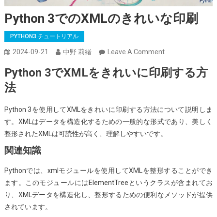
Python 3でのXMLのきれいな印刷
PYTHON3 チュートリアル
On
2024-09-21
中野 莉緒
Leave A Comment
Python
Python 3でXMLをきれいに印刷する方
3
法
で
の
Python 3を使用してXMLをきれいに印刷する方法について説明しま
XML
す。XMLはデータを構造化するための一般的な形式であり、美しく
の
整形されたXMLは可読性が高く、理解しやすいです。
き
れ
関連知識
い
Pythonでは、xmlモジュールを使用してXMLを整形することができ
な
ます。このモジュールにはElementTreeというクラスが含まれてお
印
り、XMLデータを構造化し、整形するための便利なメソッドが提供
刷
されています。