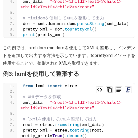
xml_data = 
"<root><child1>Text1</child1>
<child2>Text2</child2></root>"
# minidomを使用してXMLを整形して出力
dom = xml.dom.minidom.
parseString
(
xml_data
)
pretty_xml = dom.
toprettyxml
()
print
(
pretty_xml
)
この例では、xml.dom.minidomを使用してXMLを整形し、インデン
トを追加して出力する方法を示しています。toprettyxmlメソッドを
使用することで、整形されたXMLを取得できます。
例3: lxmlを使用して整形する
from
 lxml 
import
 etree
# XMLデータを作成
xml_data = 
"<root><child1>Text1</child1>
<child2>Text2</child2></root>"
# lxmlを使用してXMLを整形して出力
root = etree.
fromstring
(
xml_data
)
pretty_xml = etree.
tostring
(
root, 
pretty_print=
True
)
.
decode
()