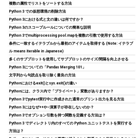
複数の属性でリストをソートする方法
詳細は
(
54519
)
GBP 143.25
(2026-08-06 04:03 GMT +09:00 時点 -
Python 3 での仮想環境の削除方法
こちら
)
Python 3における式と文の違いは何ですか？
Python 3のスコープルールについての簡単な説明
Python 3でmultiprocessing pool.mapを複数の引数で使用する方法
条件に一致するイテラブルから最初のアイテムを取得する (Note: イテラブ
ル means iterable in Japanese)
多くのサブプロットを使用してサブプロットのサイズ/間隔を向上させる
Python 3についての「Pandas Merging 101」
文字列から句読点を取り除く最良の方法
SP Silicon Power シリコンパワー SSD 512GB 3D NAND採用
Pythonにおけるexit()とsys.exit()の違い
SATA3 6Gb/s 2.5インチ 7mm PS4動作確認済 3年保証 A55シリー
ズ SP512GBSS3A55S25
Pythonには、クラス内で「プライベート」変数がありますか？
Python 3でpytest実行中に作成された通常のプリント出力を見る方法
詳細
(
54310588
)
GBP 62.65
(2026-08-06 04:03 GMT +09:00 時点 -
Python 3にはなぜ++や–演算子が存在しないのか？
はこちら
)
Python 3でオプション引数を持つ関数を定義する方法は？
Python 3 でディレクトリ内のすべての Python ユニットテストを実行する
方法は？