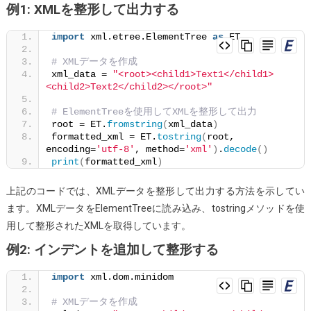
例1: XMLを整形して出力する
import
 xml.etree.ElementTree 
as
 ET
# XMLデータを作成
xml_data = 
"<root><child1>Text1</child1>
<child2>Text2</child2></root>"
# ElementTreeを使用してXMLを整形して出力
root = ET.
fromstring
(
xml_data
)
formatted_xml = ET.
tostring
(
root, 
encoding=
'utf-8'
, method=
'xml'
)
.
decode
()
print
(
formatted_xml
)
上記のコードでは、XMLデータを整形して出力する方法を示してい
ます。XMLデータをElementTreeに読み込み、tostringメソッドを使
用して整形されたXMLを取得しています。
例2: インデントを追加して整形する
import
 xml.dom.minidom
# XMLデータを作成