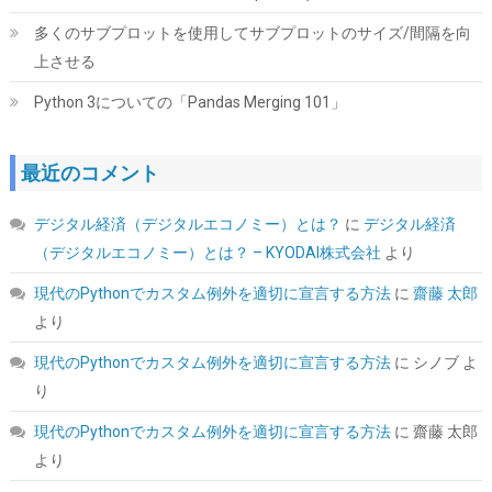
多くのサブプロットを使用してサブプロットのサイズ/間隔を向
上させる
Python 3についての「Pandas Merging 101」
Western Digital ウエスタンデジタル 内蔵SSD 1TB WD Black
最近のコメント
SN7100 (読取り最大 7,250MB/秒) M.2-2280 NVMe
WDS100T4X0E-EC 【国内正規代理店品】
デジタル経済（デジタルエコノミー）とは？
に
デジタル経済
詳細は
(
546371
)
GBP 163.03
(2026-08-06 04:03 GMT +09:00 時点 -
（デジタルエコノミー）とは？ – KYODAI株式会社
より
こちら
)
現代のPythonでカスタム例外を適切に宣言する方法
に
齋藤 太郎
より
現代のPythonでカスタム例外を適切に宣言する方法
に
シノブ
よ
り
現代のPythonでカスタム例外を適切に宣言する方法
に
齋藤 太郎
より