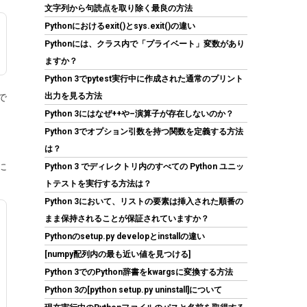
PLUS スタンダード PC電源 12cm静音ファン
文字列から句読点を取り除く最良の方法
KRPW-L5-600W/80+/REV2.0
Pythonにおけるexit()とsys.exit()の違い
Pythonには、クラス内で「プライベート」変数があり
(
542182
)
GBP 17.61
(2026-08-08 04:05
ますか？
詳細はこちら
GMT +09:00 時点 -
)
Python 3でpytest実行中に作成された通常のプリント
出力を見る方法
で
Python 3にはなぜ++や–演算子が存在しないのか？
Python 3でオプション引数を持つ関数を定義する方法
は？
に
Python 3 でディレクトリ内のすべての Python ユニッ
トテストを実行する方法は？
Python 3において、リストの要素は挿入された順番の
UGREEN 2.5 インチ HDD/SSD ケース 5Gbps
6TB容量 USB3.0 SATA3.0 高速ハードディスク
まま保持されることが保証されていますか？
ケース | USB A-Micro B/9.5mm以下まで対応/
Pythonのsetup.py developとinstallの違い
自動スリープ/UASP 対応/TRIM&S.M.A.R.T.機
能を搭載/インジケーターで状態が一目/工具不
[numpy配列内の最も近い値を見つける]
要/コンパクト/MacOS/Windows//Linux
Python 3でのPython辞書をkwargsに変換する方法
PS4Pro/PS3対応
Python 3の[python setup.py uninstall]について