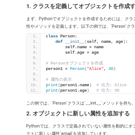
1. クラスを定義してオブジェクトを作成
ェ
ク
まず、Pythonでオブジェクトを作成するためには、
ト
性やメソッドを定義します。以下の例では、`Person`
を
class
 Person:
作
def
__init__
(
self, name, age
)
:
成
        self.name = name
し、
        self.age = age
属
# Personオブジェクトを作成
性
person1 = 
Person
(
"Alice"
, 
30
)
を
# 属性の表示
追
print
(
person1.name
)
# 出力: Alice
加
print
(
person1.age
)
# 出力: 30
す
この例では、`Person`クラスは`__init__`メソッド
る
方
2. オブジェクトに新しい属性を追加する
法
Pythonでは、クラスで定義されていない属性を動的にオブ
は？
クトに新しい属性`email`を追加しています。