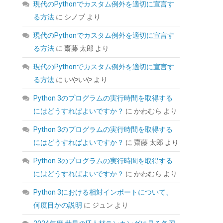
現代のPythonでカスタム例外を適切に宣言す
る方法
に
シノブ
より
現代のPythonでカスタム例外を適切に宣言す
る方法
に
齋藤 太郎
より
KingSpec SSD 1TB SATAIII 6Gb/s 2.5インチ内
蔵SSD 最大読込570MB/s 3D NAND メーカー保
現代のPythonでカスタム例外を適切に宣言す
証3年
る方法
に
いやいや
より
(
5434008
)
GBP 91.22
(2026-08-08
Python 3のプログラムの実行時間を取得する
詳細はこちら
04:05 GMT +09:00 時点 -
)
にはどうすればよいですか？
に
かわむら
より
Python 3のプログラムの実行時間を取得する
にはどうすればよいですか？
に
齋藤 太郎
より
Python 3のプログラムの実行時間を取得する
にはどうすればよいですか？
に
かわむら
より
Python 3における相対インポートについて、
何度目かの説明
に
ジュン
より