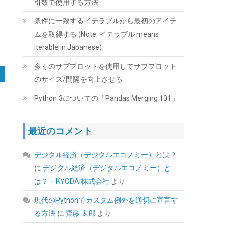
引数で使用する方法
(
545161
)
GBP 124.00
(2026-08-08
条件に一致するイテラブルから最初のアイテ
詳細はこちら
04:05 GMT +09:00 時点 -
)
ムを取得する (Note: イテラブル means
iterable in Japanese)
多くのサブプロットを使用してサブプロット
のサイズ/間隔を向上させる
Python 3についての「Pandas Merging 101」
最近のコメント
玄人志向 電源ユニット 850W ATX 電源 80
PLUS ゴールド PC電源 フルプラグイン セミフ
ァンレス ホワイト KRPW-GA850W/90+/WHITE
デジタル経済（デジタルエコノミー）とは？
に
デジタル経済（デジタルエコノミー）と
(
54363
)
GBP 67.77
(2026-08-08 04:05
は？ – KYODAI株式会社
より
詳細はこちら
GMT +09:00 時点 -
)
現代のPythonでカスタム例外を適切に宣言す
る方法
に
齋藤 太郎
より