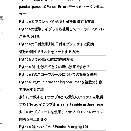
pandas.parser.CParserError: データのトークン化エ
ラー
属
Python 3 でスレッドから返り値を取得する方法
Pythonの標準ライブラリを使用してローカルIPアドレ
スを見つける
【整備済み品】 Earth Dreams内蔵 HDD 2TB
Pythonの日付文字列を日付オブジェクトに変換
3.5インチ デスクトップPC 増設・データバック
アップ用 ハードディスク 保証1年
複数の属性でリストをソートする方法
Python 3 での仮想環境の削除方法
(
538577
)
GBP 45.03
(2026-08-08 04:05
Python 3における式と文の違いは何ですか？
詳細はこちら
GMT +09:00 時点 -
)
Python 3のスコープルールについての簡単な説明
Python 3でmultiprocessing pool.mapを複数の引数
で使用する方法
条件に一致するイテラブルから最初のアイテムを取得
。
する (Note: イテラブル means iterable in Japanese)
多くのサブプロットを使用してサブプロットのサイズ/
間隔を向上させる
ェ
Python 3についての「Pandas Merging 101」
玄人志向 電源ユニット 600W ATX 電源 80