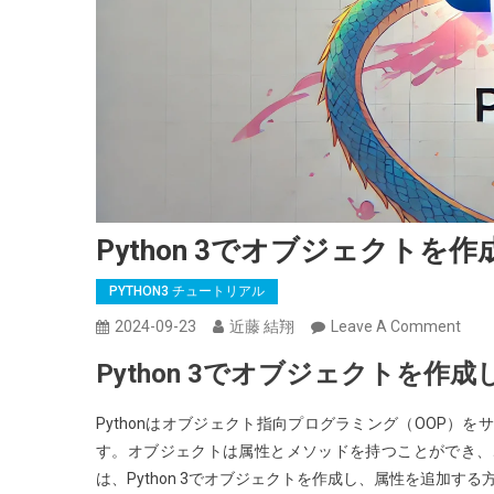
Python 3でオブジェクト
PYTHON3 チュートリアル
On
2024-09-23
近藤 結翔
Leave A Comment
Pyth
Python 3でオブジェクトを作
3
で
Pythonはオブジェクト指向プログラミング（OOP
オ
す。オブジェクトは属性とメソッドを持つことができ、
ブ
は、Python 3でオブジェクトを作成し、属性を追加す
ジ