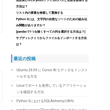
(
54231357
)
GBP 5.76
(2026-08-08
現在実行中のPythonファイルのパスと名前を取得する
詳細はこちら
04:05 GMT +09:00 時点 -
)
方法は？
リスト内の要素を検索して置換する
Python 3には、文字列の自然なソートのための組み込
み関数がありますか？
[pandasで1つを除くすべての列を選択する方法は？]
サブディレクトリからファイルをインポートする方法
、
は？
Samsung 990 PRO 1TB PCIe Gen 4.0 x4 (最大
最近の投稿
転送速度 7,450MB/秒) NVMe M.2 (2280) 内蔵
SSD MZ-V9P1T0B-IT/EC 国内正規保証品
Ubuntu 24.04 に Cursor AI エディタをインスト
(
547765
)
GBP 168.12
(2026-08-08
ールする方法
詳細はこちら
04:05 GMT +09:00 時点 -
)
Linuxでポートを使用しているアプリケーショ
ンを確認する方法
Python 3におけるSQLAlchemyのIN句