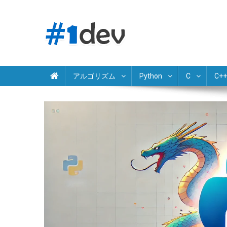
Skip
to
content
Python JavaScript Java C# C++ Ruby PHP Swift Kotlin Go 
独学でプログラミング学習
アルゴリズム
Python
C
C++