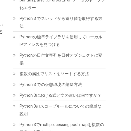
pandas.parser.CParserError: データのトークン
化エラー
Python 3 でスレッドから返り値を取得する方
ORICO 2.5インチ HDD / SSD ケース USB3.0 ハ
い
法
ードディスクケース UASP対応 5Gbps転送
る
6TB（9.5mm以下）まで対応 静電気防止 PC材
Pythonの標準ライブラリを使用してローカル
料 透明な 外付け SATA3.0 ドライブ ケース
IPアドレスを見つける
2139U3
Pythonの日付文字列を日付オブジェクトに変
(
5421709
)
GBP 3.92
(2026-08-08 04:05
換
詳細はこちら
GMT +09:00 時点 -
)
複数の属性でリストをソートする方法
Python 3 での仮想環境の削除方法
Python 3における式と文の違いは何ですか？
Python 3のスコープルールについての簡単な
説明
Seagate IronWolf 内蔵HDD 4TB NAS用
Python 3でmultiprocessing pool.mapを複数の
ST4000VN006/EC