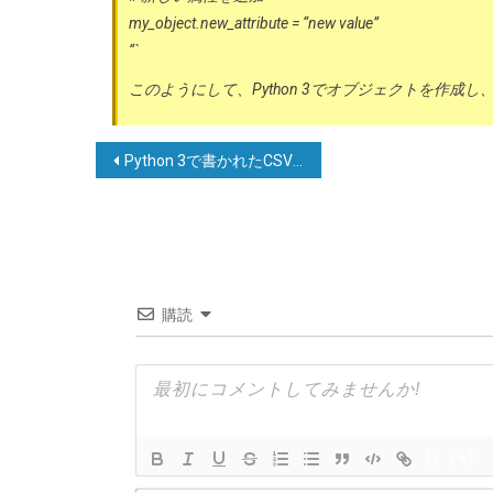
my_object.new_attribute = “new value”
“`
このようにして、Python 3でオブジェクトを作成
投
Python 3で書かれたCSVファイルには、各行の間に空白行があります。
稿
ナ
ビ
ゲ
購読
ー
シ
ョ
ン
{}
[+]