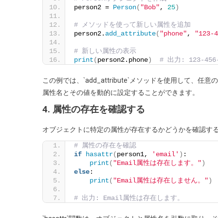
person2 = 
Person
(
"Bob"
, 
25
)
# メソッドを使って新しい属性を追加
person2.
add_attribute
(
"phone"
, 
"123-4
# 新しい属性の表示
print
(
person2.phone
)
# 出力: 123-456
この例では、`add_attribute`メソッドを使用して、
属性名とその値を動的に設定することができます。
4. 属性の存在を確認する
オブジェクトに特定の属性が存在するかどうかを確認するには
# 属性の存在を確認
if
hasattr
(
person1, 
'email'
)
:
print
(
"Email属性は存在します。"
)
else
:
print
(
"Email属性は存在しません。"
)
# 出力: Email属性は存在します。