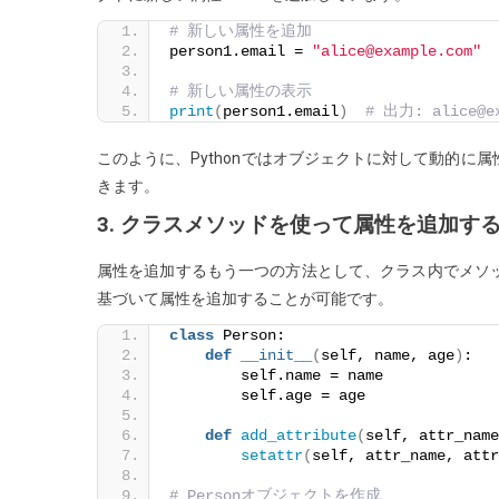
# 新しい属性を追加
person1.email = 
"alice@example.com"
# 新しい属性の表示
print
(
person1.email
)
# 出力: alice@ex
このように、Pythonではオブジェクトに対して動的
きます。
3. クラスメソッドを使って属性を追加す
属性を追加するもう一つの方法として、クラス内でメソ
基づいて属性を追加することが可能です。
class
 Person:
def
__init__
(
self, name, age
)
:
        self.name = name
        self.age = age
def
add_attribute
(
self, attr_name
setattr
(
self, attr_name, attr
# Personオブジェクトを作成