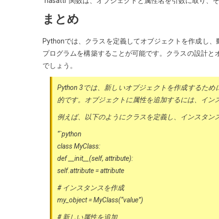
`hasattr`関数は、オブジェクトと属性名を引数に取り、
まとめ
Pythonでは、クラスを定義してオブジェクトを作成
プログラムを構築することが可能です。クラスの設計とオ
でしょう。
Python 3では、新しいオブジェクトを作成する
的です。オブジェクトに属性を追加するには、イン
例えば、以下のようにクラスを定義し、インスタン
“`python
class MyClass:
def __init__(self, attribute):
self.attribute = attribute
# インスタンスを作成
my_object = MyClass(“value”)
# 新しい属性を追加