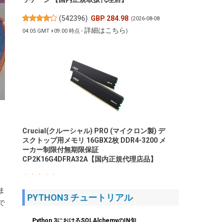
(
542396
)
GBP 284.98
(2026-08-08
詳細はこちら
04:05 GMT +09:00 時点 -
)
Crucial(クルーシャル) PRO (マイクロン製) デ
スクトップ用メモリ 16GBX2枚 DDR4-3200 メ
ーカー制限付無期限保証
CP2K16G4DFRA32A【国内正規代理店品】
(
5456329
)
GBP 183.98
(2026-08-08
詳細はこちら
ま
04:05 GMT +09:00 時点 -
)
PYTHON3 チュートリアル
で
Python 3におけるSQLAlchemyのIN句