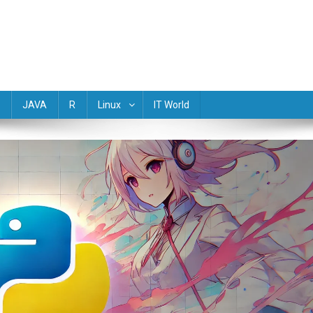
(Golang) Rust TypeScript Objective-C R Dart Scala Perl Lua Haskell M
JAVA
R
Linux
IT World