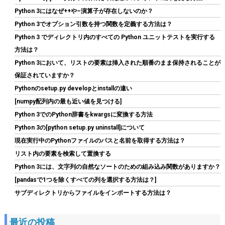
16GBX2枚 DDR4-3200 メーカー制限付無期限保証
Python 3にはなぜ++や–演算子が存在しないのか？
CP2K16G4DFRA32A【国内正規代理店品】
Python 3でオプション引数を持つ関数を定義する方法は？
詳細
(
5456329
)
GBP 191.44
(2026-08-09 04:05 GMT +09:00 時点 -
Python 3 でディレクトリ内のすべての Python ユニットテストを実行する
はこちら
)
方法は？
Python 3において、リストの要素は挿入された順番のまま保持されることが
保証されていますか？
Pythonのsetup.py developとinstallの違い
[numpy配列内の最も近い値を見つける]
Python 3でのPython辞書をkwargsに変換する方法
Python 3の[python setup.py uninstall]について
現在実行中のPythonファイルのパスと名前を取得する方法は？
玄人志向 電源ユニット 850W ATX 電源 80 PLUS ゴールド PC電源
リスト内の要素を検索して置換する
フルプラグイン KRPW-GS850W/90+
Python 3には、文字列の自然なソートのための組み込み関数がありますか？
詳細はこ
(
54217
)
GBP 48.49
[pandasで1つを除くすべての列を選択する方法は？]
(2026-08-09 04:05 GMT +09:00 時点 -
ちら
サブディレクトリからファイルをインポートする方法は？
)
最近の投稿