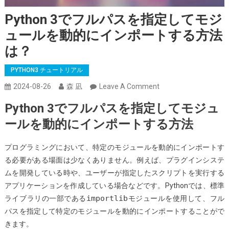
Python 3でフルパスを指定してモジ
ュールを動的にインポートする方法
は？
PYTHON3 チュートリアル
On
2024-08-26
森 凪
Leave A Comment
Python
Python 3でフルパスを指定してモジュ
3
ールを動的にインポートする方法
で
フ
プログラミングにおいて、特定のモジュールを動的にインポートす
ル
る必要がある場面は少なくありません。例えば、プラグインシステ
パ
ムを開発している時や、ユーザーが指定したスクリプトを実行する
ス
アプリケーションを作成している場合などです。Pythonでは、標準
を
importlib
ライブラリの一部である
モジュールを使用して、フル
指
パスを指定して特定のモジュールを動的にインポートすることがで
定
きます。
し