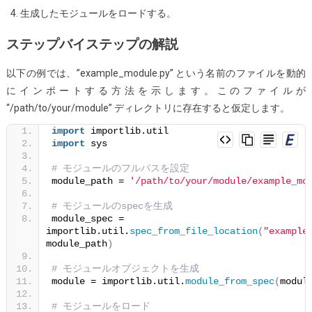
生成したモジュールをロードする。
法
は？
ステップバイステップの解説
以下の例では、”example_module.py” という名前のファイルを動的
にインポートする方法を示します。このファイルが
“/path/to/your/module” ディレクトリに存在すると仮定します。
import
 importlib.util
import
 sys
# モジュールのフルパスを設定
module_path = 
'/path/to/your/module/example_mo
# モジュールのspecを生成
module_spec = 
importlib.util.
spec_from_file_location
(
"example
module_path
)
# モジュールオブジェクトを生成
module = importlib.util.
module_from_spec
(
modul
# モジュールをロード