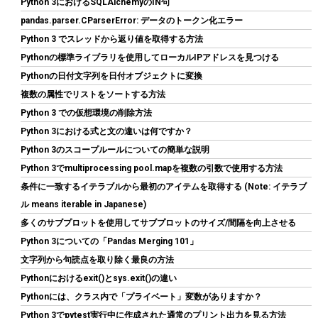
Python 3におけるSQLAlchemyのIN句
pandas.parser.CParserError: データのトークン化エラー
Python 3 でスレッドから返り値を取得する方法
Pythonの標準ライブラリを使用してローカルIPアドレスを見つける
Pythonの日付文字列を日付オブジェクトに変換
CORSAIR RM850e 2025モデル PC電源ユニット 850W PCIE 5.1 対
複数の属性でリストをソートする方法
応 80PLUS Gold認証 ATX 3.1 認証済 フルモジュラー 12V-2x6 ケ
ーブル付属 CP-9020296-JP
Python 3 での仮想環境の削除方法
Python 3における式と文の違いは何ですか？
詳細はこ
(
54474
)
GBP 72.78
(2026-08-09 04:05 GMT +09:00 時点 -
Python 3のスコープルールについての簡単な説明
ちら
)
Python 3でmultiprocessing pool.mapを複数の引数で使用する方法
条件に一致するイテラブルから最初のアイテムを取得する (Note: イテラブ
ル means iterable in Japanese)
多くのサブプロットを使用してサブプロットのサイズ/間隔を向上させる
Python 3についての「Pandas Merging 101」
文字列から句読点を取り除く最良の方法
Pythonにおけるexit()とsys.exit()の違い
Pythonには、クラス内で「プライベート」変数がありますか？
Crucial(クルーシャル) PRO (マイクロン製) デスクトップ用メモリ
Python 3でpytest実行中に作成された通常のプリント出力を見る方法