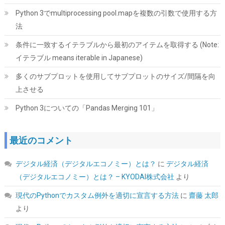
大読込：7450MB/s (R:7450MB/s、W:6500MB/s) 内蔵SSD 高耐
Python 3でmultiprocessing pool.mapを複数の引数で使用する方
久 PS5/PS5 Pro動作確認済み メーカー5年保証
法
詳細は
(
546827
)
GBP 134.59
(2026-08-09 04:05 GMT +09:00 時点 -
条件に一致するイテラブルから最初のアイテムを取得する (Note:
こちら
)
イテラブル means iterable in Japanese)
多くのサブプロットを使用してサブプロットのサイズ/間隔を向
上させる
Python 3についての「Pandas Merging 101」
最近のコメント
Tuloka 4個ヒートシンク 導熱接着シート4pcs付き 熱暴走対策 冷
デジタル経済（デジタルエコノミー）とは？
に
デジタル経済
却ラジエーターフィンCPU ICチップ 回路基板 LEDアンプに適用
アルミニウム 黒 70mm×22mm×6mm
（デジタルエコノミー）とは？ – KYODAI株式会社
より
詳細は
(
5422382
)
GBP 3.60
(2026-08-09 04:05 GMT +09:00 時点 -
現代のPythonでカスタム例外を適切に宣言する方法
に
齋藤 太郎
こちら
)
より