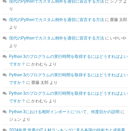
現代のPythonでカスタム例外を適切に宣言する方法
に
シノブ
よ
り
現代のPythonでカスタム例外を適切に宣言する方法
に
齋藤 太郎
より
現代のPythonでカスタム例外を適切に宣言する方法
に
いやいや
より
MSI MAG A850GL PCIE5 PC電源ユニット 850W ATX3.1/PCIe 5.1
Python 3のプログラムの実行時間を取得するにはどうすればよい
対応 80PLUS GOLD認証 フルモジュラー 7年保証 PS1327
ですか？
に
かわむら
より
詳細は
(
543230
)
GBP 68.70
(2026-08-09 04:05 GMT +09:00 時点 -
Python 3のプログラムの実行時間を取得するにはどうすればよい
こちら
)
ですか？
に
齋藤 太郎
より
Python 3のプログラムの実行時間を取得するにはどうすればよい
ですか？
に
かわむら
より
Python 3における相対インポートについて、何度目かの説明
に
ジュン
より
2024年度 世界のIT人材ランキングに見る各国の技術力と成長要