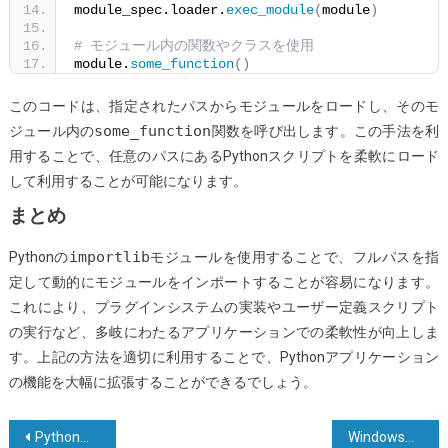
module_spec.loader.
exec_module
(
module
)
# モジュール内の関数やクラスを使用
module.
some_function
()
このコードは、指定されたパスからモジュールをロードし、そのモ
some_function
ジュール内の
関数を呼び出します。この手法を利
用することで、任意のパスにあるPythonスクリプトを柔軟にロード
して利用することが可能になります。
まとめ
importlib
Pythonの
モジュールを使用することで、フルパスを指
定して動的にモジュールをインポートすることが容易になります。
これにより、プラグインシステムの実装やユーザー定義スクリプト
の実行など、多岐にわたるアプリケーションでの柔軟性が向上しま
す。上記の方法を適切に利用することで、Pythonアプリケーション
の機能を大幅に拡張することができるでしょう。
投
Pythonでファイル名から拡張子を抽出する
Windows上でpipをインストールする方法は？