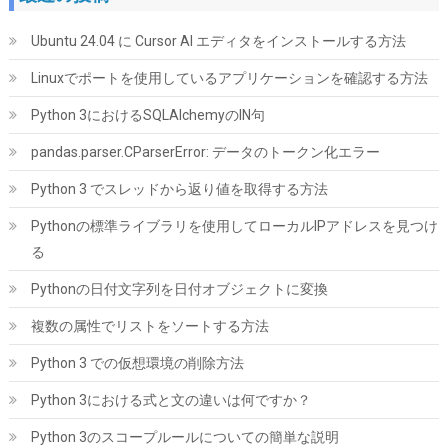
Ubuntu 24.04 に Cursor AI エディタをインストールする方法
Linuxでポートを使用しているアプリケーションを確認する方法
Python 3におけるSQLAlchemyのIN句
M.2 2280mm SSD両面ヒートシンク、PC / PS5用サーマルシリコ
pandas.parser.CParserError: データのトークン化エラー
ンパッド付きM.2 PCIE NVMe SSD (銀色)
Python 3 でスレッドから返り値を取得する方法
詳細は
(
5441953
)
GBP 4.81
(2026-08-09 04:05 GMT +09:00 時点 -
Pythonの標準ライブラリを使用してローカルIPアドレスを見つけ
こちら
)
る
Pythonの日付文字列を日付オブジェクトに変換
複数の属性でリストをソートする方法
Python 3 での仮想環境の削除方法
Python 3における式と文の違いは何ですか？
Python 3のスコープルールについての簡単な説明
Biwin NV7400 1TB SSD NVMe2.0 M.2 Type 2280 PCIe Gen4×4 最