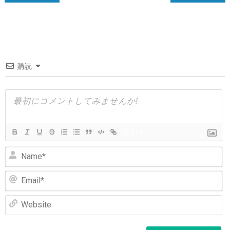
稿
ナ
ビ
ゲ
購読
ー
シ
ョ
ン
{}
[+]
N
Em
We