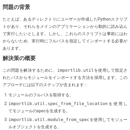
て
問題の背景
モ
たとえば、あるディレクトリにユーザーが作成したPythonスクリプ
ジ
トがあり、それらをメインのアプリケーションから動的に読み込ん
ュ
で実行したいとします。しかし、これらのスクリプトは事前にはわ
ー
からないため、実行時にフルパスを指定してインポートする必要が
ル
あります。
を
動
解決策の概要
的
importlib.util
この問題を解決するために、
を使用して指定さ
に
れたパスからモジュールをインポートする方法を採用します。この
イ
アプローチには以下のステップが含まれます：
ン
ポ
モジュールのフルパスを取得する。
ー
importlib.util.spec_from_file_location
を使用し
ト
てモジュールのspecを生成する。
す
importlib.util.module_from_spec
を使用してモジュー
る
ルオブジェクトを生成する。
方