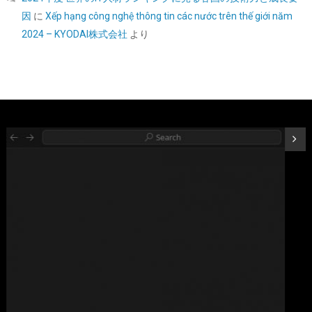
因
に
Xếp hạng công nghệ thông tin các nước trên thế giới năm
Western Digital ウエスタンデジタル 内蔵SSD 1TB WD Black
SN7100 (読取り最大 7,250MB/秒) M.2-2280 NVMe
2024 – KYODAI株式会社
より
WDS100T4X0E-EC 【国内正規代理店品】
詳細は
(
546373
)
GBP 162.49
(2026-08-09 04:05 GMT +09:00 時点 -
こちら
)