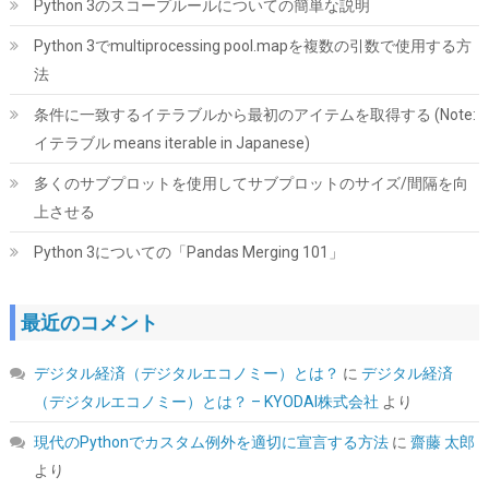
Python 3のスコープルールについての簡単な説明
32GB (16GBx2枚) CL38 PC5-48000 デスクトップ用 メモリ ホワ
イト Intel XMP3.0 / AMD EXPO 両対応【TEAMジャパン 国内正規
Python 3でmultiprocessing pool.mapを複数の引数で使用する方
品・メーカー無期限保証】FF4D532G6000HC38ADC01
法
詳細は
(
54584
)
GBP 370.75
(2026-08-07 04:03 GMT +09:00 時点 -
条件に一致するイテラブルから最初のアイテムを取得する (Note:
こちら
)
イテラブル means iterable in Japanese)
多くのサブプロットを使用してサブプロットのサイズ/間隔を向
上させる
Python 3についての「Pandas Merging 101」
最近のコメント
KingSpec SSD 1TB SATAIII 6Gb/s 2.5インチ内蔵SSD 最大読込
デジタル経済（デジタルエコノミー）とは？
に
デジタル経済
570MB/s 3D NAND メーカー保証3年
（デジタルエコノミー）とは？ – KYODAI株式会社
より
詳細は
(
5434010
)
GBP 91.53
(2026-08-07 04:03 GMT +09:00 時点 -
現代のPythonでカスタム例外を適切に宣言する方法
に
齋藤 太郎
こちら
)
より