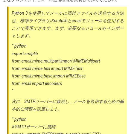
Python 3を使用してメールに添付ファイルを送信する方法
は、標準ライブラリのsmtplibとemailモジュールを使用する
ことで実現できます。まず、必要なモジュールをインポー
トします。
“`python
import smtplib
from email.mime.multipart import MIMEMultipart
from email.mime.text import MIMEText
from email.mime.base import MIMEBase
from email import encoders
“`
次に、SMTPサーバーに接続し、メールを送信するための基
本的な情報を設定します。
“`python
# SMTPサーバーに接続