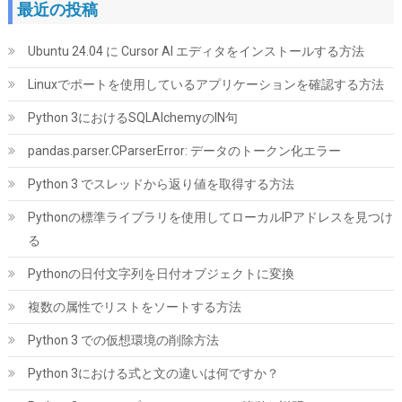
最近の投稿
Ubuntu 24.04 に Cursor AI エディタをインストールする方法
Linuxでポートを使用しているアプリケーションを確認する方法
Python 3におけるSQLAlchemyのIN句
Amazon限定 キオクシア 内蔵SSD 1TB PCIe Gen4×4 NVMe M.2
2280 読込7,200M SSD-CK1.0N4B/R
pandas.parser.CParserError: データのトークン化エラー
詳細は
(
54519
)
GBP 159.04
Python 3 でスレッドから返り値を取得する方法
(2026-08-07 04:03 GMT +09:00 時点 -
こちら
)
Pythonの標準ライブラリを使用してローカルIPアドレスを見つけ
る
Pythonの日付文字列を日付オブジェクトに変換
複数の属性でリストをソートする方法
Python 3 での仮想環境の削除方法
Python 3における式と文の違いは何ですか？
TEAMGROUP (旧称 Team) T-FORCE DELTA RGB DDR5 6000MHz