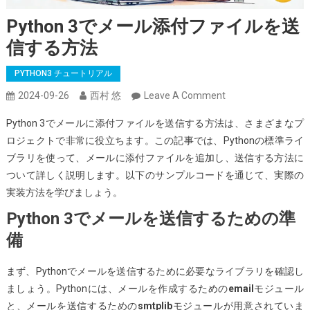
Python 3でメール添付ファイルを送
信する方法
PYTHON3 チュートリアル
On
2024-09-26
西村 悠
Leave A Comment
Python
Python 3でメールに添付ファイルを送信する方法は、さまざまなプ
3
ロジェクトで非常に役立ちます。この記事では、Pythonの標準ライ
で
ブラリを使って、メールに添付ファイルを追加し、送信する方法に
メ
ついて詳しく説明します。以下のサンプルコードを通じて、実際の
ー
実装方法を学びましょう。
ル
Python 3でメールを送信するための準
添
付
備
フ
ァ
まず、Pythonでメールを送信するために必要なライブラリを確認し
イ
ましょう。Pythonには、メールを作成するための
email
モジュール
ル
と、メールを送信するための
smtplib
モジュールが用意されていま