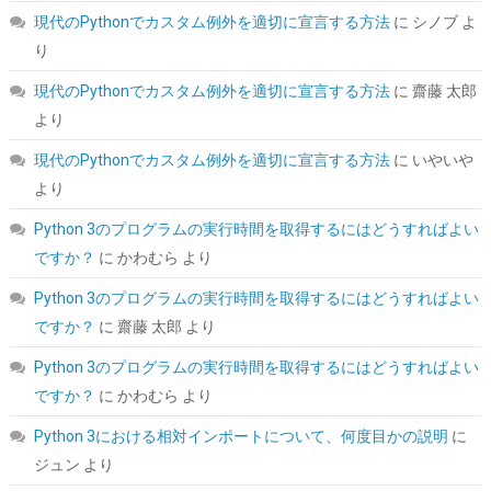
現代のPythonでカスタム例外を適切に宣言する方法
に
シノブ
よ
り
現代のPythonでカスタム例外を適切に宣言する方法
に
齋藤 太郎
より
現代のPythonでカスタム例外を適切に宣言する方法
に
いやいや
より
Biwin NV7400 1TB SSD NVMe2.0 M.2 Type 2280 PCIe Gen4×4 最
大読込：7450MB/s (R:7450MB/s、W:6500MB/s) 内蔵SSD 高耐
Python 3のプログラムの実行時間を取得するにはどうすればよい
久 PS5/PS5 Pro動作確認済み メーカー5年保証
ですか？
に
かわむら
より
詳細は
(
546825
)
GBP 134.93
(2026-08-07 04:03 GMT +09:00 時点 -
Python 3のプログラムの実行時間を取得するにはどうすればよい
こちら
)
ですか？
に
齋藤 太郎
より
Python 3のプログラムの実行時間を取得するにはどうすればよい
ですか？
に
かわむら
より
Python 3における相対インポートについて、何度目かの説明
に
ジュン
より