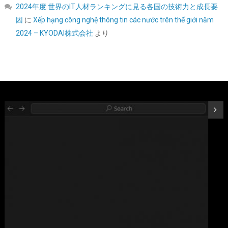
2024年度 世界のIT人材ランキングに見る各国の技術力と成長要
因
に
Xếp hạng công nghệ thông tin các nước trên thế giới năm
UGREEN 2.5 インチ HDD/SSD ケース 5Gbps 6TB容量 USB3.0
SATA3.0 高速ハードディスクケース | USB A-Micro B/9.5mm以下
2024 – KYODAI株式会社
より
まで対応/自動スリープ/UASP 対応/TRIM&S.M.A.R.T.機能を搭載/
インジケーターで状態が一目/工具不要/コンパク
ト/MacOS/Windows//Linux PS4Pro/PS3対応
詳細は
(
54231359
)
GBP 5.78
(2026-08-07 04:03 GMT +09:00 時点 -
こちら
)