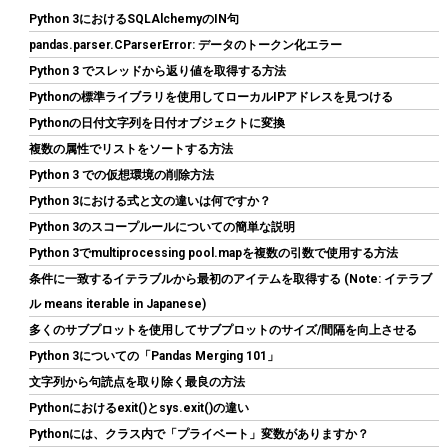
Python 3におけるSQLAlchemyのIN句
pandas.parser.CParserError: データのトークン化エラー
Python 3 でスレッドから返り値を取得する方法
Pythonの標準ライブラリを使用してローカルIPアドレスを見つける
【Amazon.co.jp 限定】Western Digital ウエスタンデジタル WD
Pythonの日付文字列を日付オブジェクトに変換
Red Plus 内蔵 HDD 8TB CMR 3.5インチ SATA 5640rpm キャッシ
複数の属性でリストをソートする方法
ュ256MB NAS メーカー保証3年 WD80EFAX-AJP エコパッケージ
【国内正規取扱代理店】
Python 3 での仮想環境の削除方法
Python 3における式と文の違いは何ですか？
詳細は
(
542395
)
GBP 286.57
(2026-08-07 04:03 GMT +09:00 時点 -
Python 3のスコープルールについての簡単な説明
こちら
)
Python 3でmultiprocessing pool.mapを複数の引数で使用する方法
条件に一致するイテラブルから最初のアイテムを取得する (Note: イテラブ
ル means iterable in Japanese)
多くのサブプロットを使用してサブプロットのサイズ/間隔を向上させる
Python 3についての「Pandas Merging 101」
文字列から句読点を取り除く最良の方法
Pythonにおけるexit()とsys.exit()の違い
Pythonには、クラス内で「プライベート」変数がありますか？