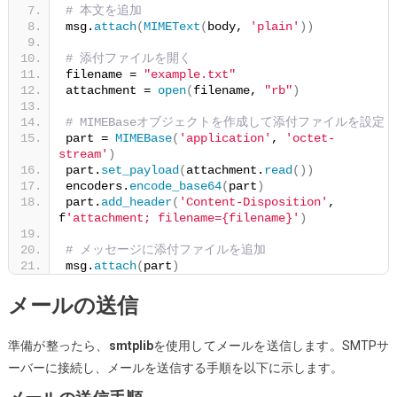
# 本文を追加
msg.
attach
(
MIMEText
(
body, 
'plain'
))
# 添付ファイルを開く
filename = 
"example.txt"
attachment = 
open
(
filename, 
"rb"
)
# MIMEBaseオブジェクトを作成して添付ファイルを設定
part = 
MIMEBase
(
'application'
, 
'octet-
stream'
)
part.
set_payload
(
attachment.
read
())
encoders.
encode_base64
(
part
)
part.
add_header
(
'Content-Disposition'
, 
f
'attachment; filename={filename}'
)
# メッセージに添付ファイルを追加
msg.
attach
(
part
)
メールの送信
準備が整ったら、
smtplib
を使用してメールを送信します。SMTPサ
ーバーに接続し、メールを送信する手順を以下に示します。