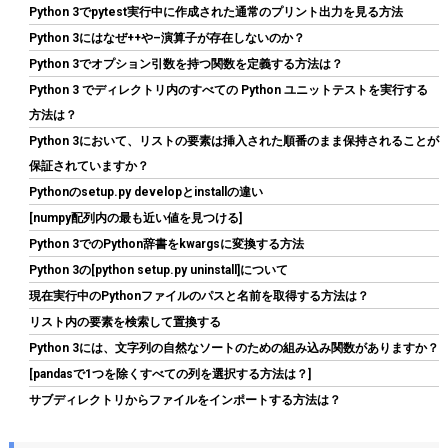
玄人志向 電源ユニット 650W ATX 電源 80 PLUS ブロンズ PC電源
Python 3でpytest実行中に作成された通常のプリント出力を見る方法
静音ファン ブラック 【メーカー正規出品】 KRPW-BD650W/85+
Python 3にはなぜ++や–演算子が存在しないのか？
詳細はこ
(
54013
)
GBP 23.98
(2026-08-07 04:03 GMT +09:00 時点 -
Python 3でオプション引数を持つ関数を定義する方法は？
ちら
)
Python 3 でディレクトリ内のすべての Python ユニットテストを実行する
方法は？
Python 3において、リストの要素は挿入された順番のまま保持されることが
保証されていますか？
Pythonのsetup.py developとinstallの違い
[numpy配列内の最も近い値を見つける]
Python 3でのPython辞書をkwargsに変換する方法
Python 3の[python setup.py uninstall]について
現在実行中のPythonファイルのパスと名前を取得する方法は？
【整備済み品】 Earth Dreams内蔵 HDD 2TB 3.5インチ デスクト
ップPC 増設・データバックアップ用 ハードディスク 保証1年
リスト内の要素を検索して置換する
Python 3には、文字列の自然なソートのための組み込み関数がありますか？
詳細は
(
538575
)
GBP 45.19
(2026-08-07 04:03 GMT +09:00 時点 -
[pandasで1つを除くすべての列を選択する方法は？]
こちら
)
サブディレクトリからファイルをインポートする方法は？