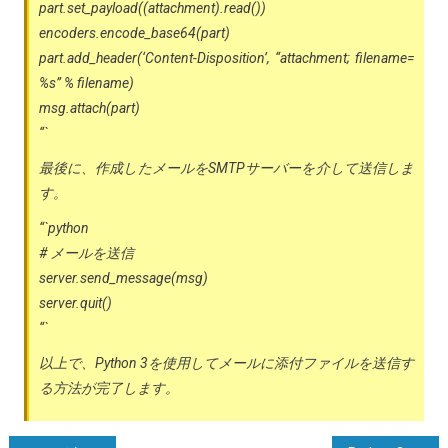
part.set_payload((attachment).read())
encoders.encode_base64(part)
part.add_header(‘Content-Disposition’, “attachment; filename=
%s” % filename)
msg.attach(part)
“`
最後に、作成したメールをSMTPサーバーを介して送信しま
す。
“`python
# メールを送信
server.send_message(msg)
server.quit()
“`
以上で、Python 3を使用してメールに添付ファイルを送信す
る方法が完了します。