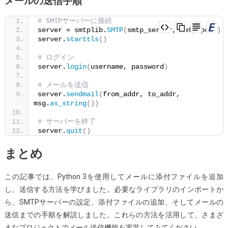
メールの送信手順
# SMTPサーバーに接続
server = smtplib.
SMTP
(
smtp_server, smtp_port
)
server.
starttls
()
# ログイン
server.
login
(
username, password
)
# メールを送信
server.
sendmail
(
from_addr, to_addr, 
msg.
as_string
())
# サーバーを終了
server.
quit
()
まとめ
この記事では、Python 3を使用してメールに添付ファイルを追加
し、送信する方法を学びました。必要なライブラリのインポートか
ら、SMTPサーバーの設定、添付ファイルの追加、そしてメールの
送信までの手順を解説しました。これらの方法を活用して、さまざ
まなプロジェクトでメール送信機能を実装してみてください。