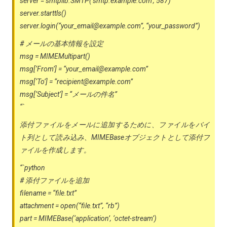
server = smtplib.SMTP(‘smtp.example.com’, 587)
server.starttls()
server.login(“
your_email@example.com
”, “your_password”)
# メールの基本情報を設定
msg = MIMEMultipart()
msg[‘From’] = “
your_email@example.com
”
msg[‘To’] = “
recipient@example.com
”
msg[‘Subject’] = “メールの件名”
“`
添付ファイルをメールに追加するために、ファイルをバイ
ト列として読み込み、MIMEBaseオブジェクトとして添付フ
ァイルを作成します。
“`python
# 添付ファイルを追加
filename = “file.txt”
attachment = open(“file.txt”, “rb”)
part = MIMEBase(‘application’, ‘octet-stream’)