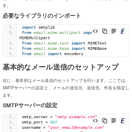
を
す。
送
必要なライブラリのインポート
信
す
import
 smtplib
from 
email.mime.multipart
 import
る
MIMEMultipart
方
from 
email.mime.text
 import
 MIMEText
法
from 
email.mime.base
 import
 MIMEBase
from 
email
 import
 encoders
基本的なメール送信のセットアップ
次に、基本的なメール送信のセットアップを行います。ここでは、
SMTPサーバーの設定と、メールの送信元、送信先、件名を指定し
ます。
SMTPサーバーの設定
smtp_server = 
"smtp.example.com"
smtp_port = 
587
username = 
"your_email@example.com"