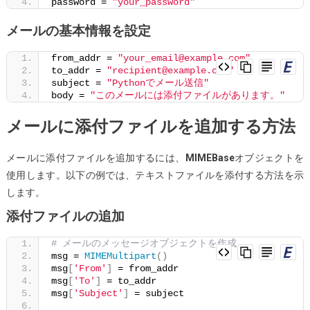
password = 
"your_password"
メールの基本情報を設定
from_addr = 
"your_email@example.com"
to_addr = 
"recipient@example.com"
subject = 
"Pythonでメール送信"
body = 
"このメールには添付ファイルがあります。"
メールに添付ファイルを追加する方法
メールに添付ファイルを追加するには、
MIMEBase
オブジェクトを
使用します。以下の例では、テキストファイルを添付する方法を示
します。
添付ファイルの追加
# メールのメッセージオブジェクトを作成
msg = 
MIMEMultipart
()
msg
[
'From'
]
 = from_addr
msg
[
'To'
]
 = to_addr
msg
[
'Subject'
]
 = subject