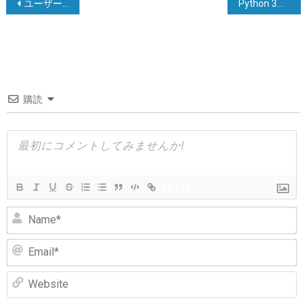
投
ユーザーによるPythonコードの読み取りを防ぐ方法
Python 3でのPandas DataFrameから辞書のリストへ
稿
ナ
ビ
ゲ
購読
ー
シ
ョ
ン
{}
[+]
N
Em
We