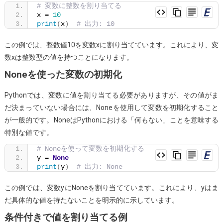
# 変数に整数を割り当てる
ず
x = 
10
に
print
(
x
)
# 出力: 10
宣
言
この例では、整数値10を変数xに割り当てています。これにより、変
す
数xは整数型の値を持つことになります。
る
Noneを使った変数の初期化
こ
と
Pythonでは、変数に値を割り当てる必要がありますが、その値がま
は
だ決まっていない場合には、Noneを使用して変数を初期化すること
可
が一般的です。NoneはPythonにおける「何もない」ことを意味する
能
特別な値です。
で
# Noneを使って変数を初期化する
す
y = 
None
print
(
y
)
# 出力: None
か？
この例では、変数yにNoneを割り当てています。これにより、yはま
だ具体的な値を持たないことを明示的に示しています。
条件付きで値を割り当てる例