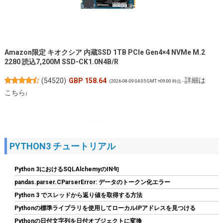
Amazon限定 キオクシア 内蔵SSD 1TB PCIe Gen4×4 NVMe M.2
2280 読込7,200M SSD-CK1.0N4B/R
詳細は
(
54520
)
GBP 158.64
(2026-08-09 04:05 GMT +09:00 時点 -
こちら
)
PYTHON3 チュートリアル
Python 3におけるSQLAlchemyのIN句
pandas.parser.CParserError: データのトークン化エラー
Python 3 でスレッドから返り値を取得する方法
玄人志向 電源ユニット 850W ATX 電源 80 PLUS ゴールド PC電源
Pythonの標準ライブラリを使用してローカルIPアドレスを見つける
フルプラグイン KRPW-GS850W/90+
Pythonの日付文字列を日付オブジェクトに変換