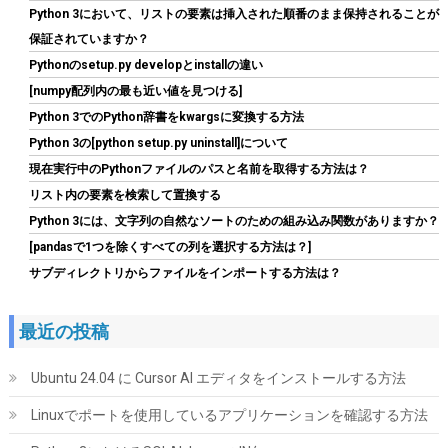
Python 3において、リストの要素は挿入された順番のまま保持されることが
保証されていますか？
Pythonのsetup.py developとinstallの違い
[numpy配列内の最も近い値を見つける]
シリコンパワー SSD 512GB 3D NAND M.2 2280 PCIe3.0×4
Python 3でのPython辞書をkwargsに変換する方法
NVMe1.3 P34A60シリーズ 5年保証 SP512GBP34A60M28
Python 3の[python setup.py uninstall]について
詳細は
現在実行中のPythonファイルのパスと名前を取得する方法は？
(
5432745
)
GBP 76.87
(2026-08-09 04:05 GMT +09:00 時点 -
こちら
リスト内の要素を検索して置換する
)
Python 3には、文字列の自然なソートのための組み込み関数がありますか？
[pandasで1つを除くすべての列を選択する方法は？]
サブディレクトリからファイルをインポートする方法は？
最近の投稿
Ubuntu 24.04 に Cursor AI エディタをインストールする方法
KingSpec SSD 1TB SATAIII 6Gb/s 2.5インチ内蔵SSD 最大読込
Linuxでポートを使用しているアプリケーションを確認する方法
570MB/s 3D NAND メーカー保証3年