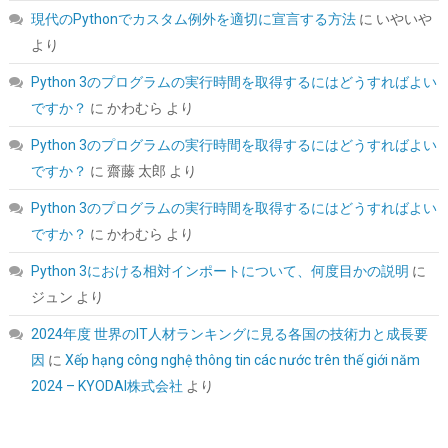
CPUペースト;ヒートシンク/IC/プロセッサ対応;熱インターフェー
現代のPythonでカスタム例外を適切に宣言する方法
に
いやいや
ス素材;非導電;なめらか塗布
より
詳細は
(
5459792
)
GBP 3.31
(2026-08-09 04:05 GMT +09:00 時点 -
Python 3のプログラムの実行時間を取得するにはどうすればよい
こちら
)
ですか？
に
かわむら
より
Python 3のプログラムの実行時間を取得するにはどうすればよい
ですか？
に
齋藤 太郎
より
Python 3のプログラムの実行時間を取得するにはどうすればよい
ですか？
に
かわむら
より
Python 3における相対インポートについて、何度目かの説明
に
ジュン
より
シー・エフ・デー販売 CFD販売 CFD Standard デスクトップ用 メ
モリ DDR4 3200 (PC4-25600) 16GB×2枚 288pin DIMM 相性保証
2024年度 世界のIT人材ランキングに見る各国の技術力と成長要
W4U3200CS-16G
因
に
Xếp hạng công nghệ thông tin các nước trên thế giới năm
詳細
(
5421032
)
GBP 157.20
(2026-08-09 04:05 GMT +09:00 時点 -
2024 – KYODAI株式会社
より
はこちら
)