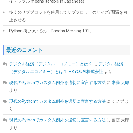
イテラブル means iterable in Japanese)
多くのサブプロットを使用してサブプロットのサイズ/間隔を向
上させる
Python 3についての「Pandas Merging 101」
ORICO 2.5インチ HDD / SSD ケース USB3.0 ハードディスクケー
ス UASP対応 5Gbps転送 6TB（9.5mm以下）まで対応 静電気防
止 PC材料 透明な 外付け SATA3.0 ドライブ ケース 2139U3
最近のコメント
詳細は
(
5421710
)
GBP 3.93
(2026-08-09 04:05 GMT +09:00 時点 -
デジタル経済（デジタルエコノミー）とは？
に
デジタル経済
こちら
)
（デジタルエコノミー）とは？ – KYODAI株式会社
より
現代のPythonでカスタム例外を適切に宣言する方法
に
齋藤 太郎
より
現代のPythonでカスタム例外を適切に宣言する方法
に
シノブ
よ
り
現代のPythonでカスタム例外を適切に宣言する方法
に
齋藤 太郎
より
SYY サーマルペースト 3g CPUグリス カーボンベース 高性能 |