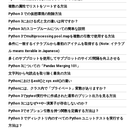
詳細はこ
(
54217
)
GBP 48.49
(2026-08-09 04:05 GMT +09:00 時点 -
複数の属性でリストをソートする方法
ちら
)
Python 3 での仮想環境の削除方法
Python 3における式と文の違いは何ですか？
Python 3のスコープルールについての簡単な説明
Python 3でmultiprocessing pool.mapを複数の引数で使用する方法
条件に一致するイテラブルから最初のアイテムを取得する (Note: イテラブ
ル means iterable in Japanese)
多くのサブプロットを使用してサブプロットのサイズ/間隔を向上させる
Python 3についての「Pandas Merging 101」
Crucial(クルーシャル) PRO (マイクロン製) デスクトップ用メモリ
文字列から句読点を取り除く最良の方法
16GBX2枚 DDR4-3200 メーカー制限付無期限保証
Pythonにおけるexit()とsys.exit()の違い
CP2K16G4DFRA32A【国内正規代理店品】
Pythonには、クラス内で「プライベート」変数がありますか？
詳細
(
5456329
)
GBP 191.44
(2026-08-09 04:05 GMT +09:00 時点 -
Python 3でpytest実行中に作成された通常のプリント出力を見る方法
はこちら
)
Python 3にはなぜ++や–演算子が存在しないのか？
Python 3でオプション引数を持つ関数を定義する方法は？
Python 3 でディレクトリ内のすべての Python ユニットテストを実行する
方法は？