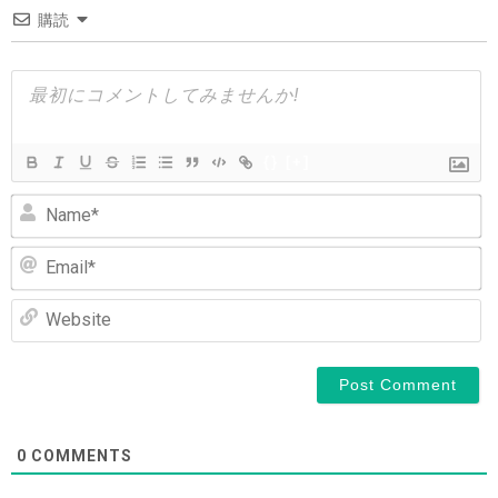
購読
ー
シ
ョ
ン
{}
[+]
N
Em
We
0
COMMENTS