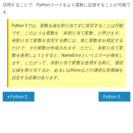
活用することで、Pythonコードをより柔軟に記述することが可能で
す。
Python 3では、変数を値を割り当てずに宣言することは可能
です。このような変数を「未割り当て変数」と呼びます。
未割り当て変数を宣言する際には、単に変数名を指定する
だけで、その変数が作成されます。ただし、未割り当て変
数を使用しようとすると、NameErrorというエラーが発生し
ます。したがって、未割り当て変数を使用する前に、適切
な値を割り当てるか、あるいはNoneなどの適切な初期値を
設定する必要があります。
投
Python 3において、open()は存在しないファイルを作成しません。
Python 3でセットに値を追加する
稿
ナ
ビ
ゲ