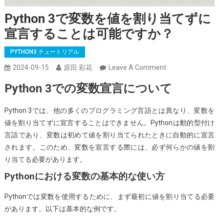
Python 3で変数を値を割り当てずに
宣言することは可能ですか？
PYTHON3 チュートリアル
On
2024-09-15
原田 彩花
Leave A Comment
Python
Python 3での変数宣言について
3
で
Python 3では、他の多くのプログラミング言語とは異なり、変数を
変
値を割り当てずに宣言することはできません。Pythonは動的型付け
数
言語であり、変数は初めて値を割り当てられたときに自動的に宣言
を
されます。このため、変数を宣言する際には、必ず何らかの値を割
値
り当てる必要があります。
を
Pythonにおける変数の基本的な使い方
割
り
Pythonでは変数を使用するために、まず最初に値を割り当てる必要
当
があります。以下は基本的な例です。
て