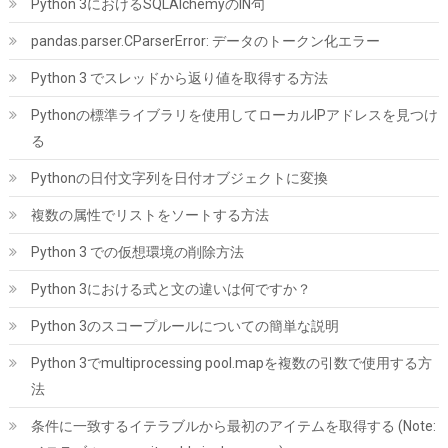
Python 3におけるSQLAlchemyのIN句
詳細は
(
5434008
)
GBP 91.30
(2026-08-09 04:05 GMT +09:00 時点 -
pandas.parser.CParserError: データのトークン化エラー
こちら
)
Python 3 でスレッドから返り値を取得する方法
Pythonの標準ライブラリを使用してローカルIPアドレスを見つけ
る
Pythonの日付文字列を日付オブジェクトに変換
複数の属性でリストをソートする方法
Python 3 での仮想環境の削除方法
ARCTIC MX-7 (4g｜MX-Cleaner 6枚付属) - 究極性能サーマルペ
ースト、CPU・ゲーム機・グラフィックカード・ノートPC・プロ
Python 3における式と文の違いは何ですか？
セッサ対応、超高熱伝導率、長期耐久、非導電性、非容量性
Python 3のスコープルールについての簡単な説明
詳細は
(
547886
)
GBP 10.33
(2026-08-09 04:05 GMT +09:00 時点 -
こちら
)
Python 3でmultiprocessing pool.mapを複数の引数で使用する方
法
条件に一致するイテラブルから最初のアイテムを取得する (Note: