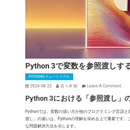
Python 3で変数を参照渡し
PYTHON3 チュートリアル
On
2024-08-22
佐々木 桜
Leave A Comment
Pyth
Python 3における「参照渡し
3
で
Pythonでは、変数の扱い方が他のプログラミング言
変
渡し」の違いは、Pythonの理解を深める上で重要です。
数
な問題解決方法を示します。
を