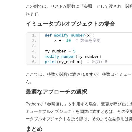
この例では、リストが関数に「参照」として渡され、関
れます。
イミュータブルオブジェクトの場合
def
modify_number
(
x
)
:
    x += 
10
# 数値を変更
my_number = 
5
modify_number
(
my_number
)
print
(
my_number
)
# 出力: 5
ここでは、整数が関数に渡されますが、整数はイミュー
ん。
最適なアプローチの選択
Pythonで「参照渡し」を利用する場合、変更が呼び
ミュータブルオブジェクトを関数に渡すときは、その変
ータブルオブジェクトを扱う際は、そのような副作用は
まとめ