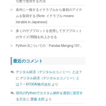
引数で使用する方法
条件に一致するイテラブルから最初のアイテ
ムを取得する (Note: イテラブル means
iterable in Japanese)
多くのサブプロットを使用してサブプロット
のサイズ/間隔を向上させる
Seagate IronWolf 内蔵HDD 4TB NAS用
Python 3についての「Pandas Merging 101」
ST4000VN006/EC
(
545161
)
GBP 124.10
(2026-08-09
最近のコメント
詳細はこちら
04:05 GMT +09:00 時点 -
)
デジタル経済（デジタルエコノミー）とは？
に
デジタル経済（デジタルエコノミー）と
は？ – KYODAI株式会社
より
現代のPythonでカスタム例外を適切に宣言す
る方法
に
齋藤 太郎
より