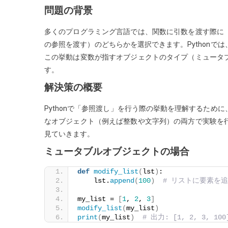
問題の背景
参
照
多くのプログラミング言語では、関数に引数を渡す際に
渡
の参照を渡す）のどちらかを選択できます。Python
し
この挙動は変数が指すオブジェクトのタイプ（ミュータ
す
す。
る
解決策の概要
方
法
Pythonで「参照渡し」を行う際の挙動を理解するた
は？
なオブジェクト（例えば整数や文字列）の両方で実験を
見ていきます。
ミュータブルオブジェクトの場合
def
modify_list
(
lst
)
:
    lst.
append
(
100
)
# リストに要素を
my_list = 
[
1
, 
2
, 
3
]
modify_list
(
my_list
)
print
(
my_list
)
# 出力: [1, 2, 3, 100