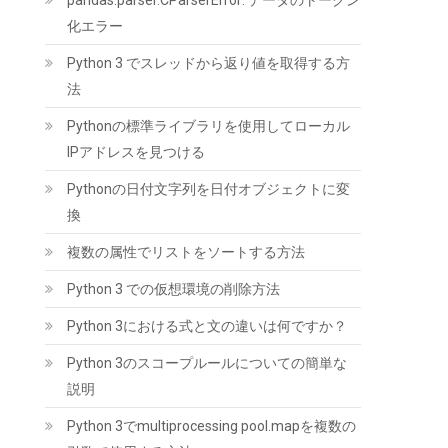
pandas.parser.CParserError: データのトークン
ードディスクケース UASP対応 5Gbps転送
6TB（9.5mm以下）まで対応 静電気防止 PC材
化エラー
料 透明な 外付け SATA3.0 ドライブ ケース
Python 3 でスレッドから返り値を取得する方
2139U3
法
(
5421710
)
GBP 3.93
(2026-08-09 04:05
詳細はこちら
Pythonの標準ライブラリを使用してローカル
GMT +09:00 時点 -
)
IPアドレスを見つける
Pythonの日付文字列を日付オブジェクトに変
換
複数の属性でリストをソートする方法
Python 3 での仮想環境の削除方法
Python 3における式と文の違いは何ですか？
シリコンパワー デスクトップPC用 メモリ
DDR4 3200 PC4-25600 16GB x 2枚 (32GB)
Python 3のスコープルールについての簡単な
288Pin 1.2V CL22 SP032GBLFU320F22
説明
(
544409
)
GBP 173.07
(2026-08-09
Python 3でmultiprocessing pool.mapを複数の
詳細はこちら
04:05 GMT +09:00 時点 -
)