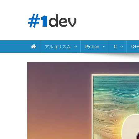
Skip
to
content
Python JavaScript Java C# C++ Ruby PHP Swift Kotlin Go 
独学でプログラミング学習
アルゴリズム
Python
C
C++