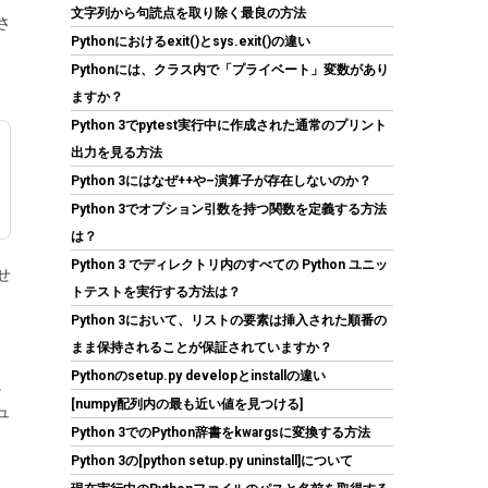
ッケージ 【国内正規取扱代理店】
文字列から句読点を取り除く最良の方法
さ
Pythonにおけるexit()とsys.exit()の違い
(
542397
)
GBP 262.78
(2026-08-09
Pythonには、クラス内で「プライベート」変数があり
詳細はこちら
04:05 GMT +09:00 時点 -
)
ますか？
Python 3でpytest実行中に作成された通常のプリント
出力を見る方法
Python 3にはなぜ++や–演算子が存在しないのか？
Python 3でオプション引数を持つ関数を定義する方法
は？
Python 3 でディレクトリ内のすべての Python ユニッ
せ
トテストを実行する方法は？
玄人志向 電源ユニット 850W ATX 電源 80
Python 3において、リストの要素は挿入された順番の
PLUS ゴールド PC電源 フルプラグイン KRPW-
GS850W/90+
まま保持されることが保証されていますか？
Pythonのsetup.py developとinstallの違い
。
(
54217
)
GBP 48.49
(2026-08-09 04:05
[numpy配列内の最も近い値を見つける]
詳細はこちら
ュ
GMT +09:00 時点 -
)
Python 3でのPython辞書をkwargsに変換する方法
Python 3の[python setup.py uninstall]について