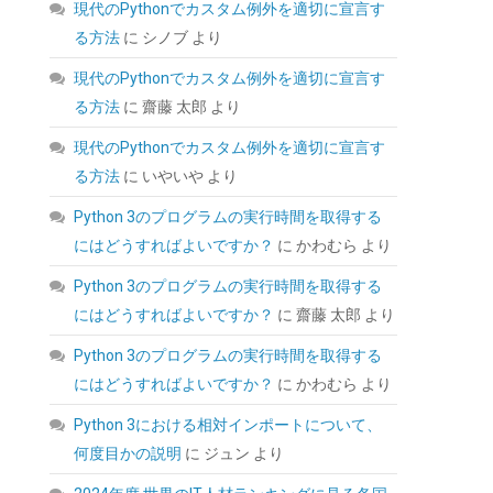
現代のPythonでカスタム例外を適切に宣言す
KingSpec SSD 1TB SATAIII 6Gb/s 2.5インチ内
る方法
に
シノブ
より
蔵SSD 最大読込570MB/s 3D NAND メーカー保
証3年
現代のPythonでカスタム例外を適切に宣言す
(
5434008
)
GBP 91.30
る方法
に
齋藤 太郎
より
(2026-08-09
詳細はこちら
04:05 GMT +09:00 時点 -
)
現代のPythonでカスタム例外を適切に宣言す
る方法
に
いやいや
より
Python 3のプログラムの実行時間を取得する
にはどうすればよいですか？
に
かわむら
より
Python 3のプログラムの実行時間を取得する
にはどうすればよいですか？
に
齋藤 太郎
より
Python 3のプログラムの実行時間を取得する
にはどうすればよいですか？
に
かわむら
より
Python 3における相対インポートについて、
何度目かの説明
に
ジュン
より