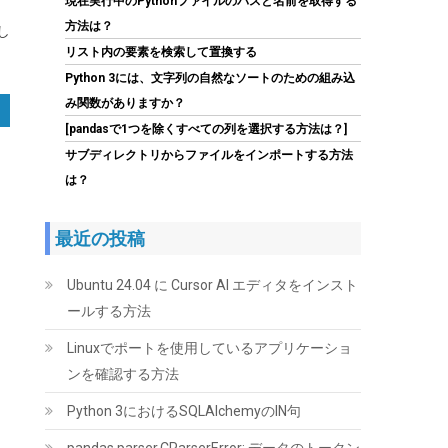
現在実行中のPythonファイルのパスと名前を取得する
方法は？
し
リスト内の要素を検索して置換する
Python 3には、文字列の自然なソートのための組み込
み関数がありますか？
[pandasで1つを除くすべての列を選択する方法は？]
シリコンパワー SSD 512GB 3D NAND M.2 2280
PCIe3.0×4 NVMe1.3 P34A60シリーズ 5年保証
サブディレクトリからファイルをインポートする方法
SP512GBP34A60M28
は？
(
5432745
)
GBP 76.87
(2026-08-09
詳細はこちら
04:05 GMT +09:00 時点 -
)
最近の投稿
Ubuntu 24.04 に Cursor AI エディタをインスト
ールする方法
Linuxでポートを使用しているアプリケーショ
ンを確認する方法
Python 3におけるSQLAlchemyのIN句
ORICO 2.5インチ HDD / SSD ケース USB3.0 ハ