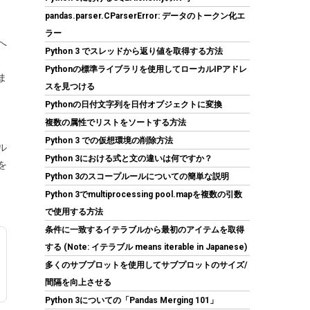
pandas.parser.CParserError: データのトークン化エ
ラー
へ
Python 3 でスレッドから返り値を取得する方法
ARCTIC P12 Pro PST - パワフルなプレミアム
、
ファン、Yケーブルスプリッター付き120mm
Pythonの標準ライブラリを使用してローカルIPアドレ
ま
PWMファン 600-3000 RPM、0 RPM
スを見つける
Pythonの日付文字列を日付オブジェクトに変換
(
544589
)
GBP 12.66
(2026-08-09 04:05
複数の属性でリストをソートする方法
詳細はこちら
GMT +09:00 時点 -
)
Python 3 での仮想環境の削除方法
ル
Python 3における式と文の違いは何ですか？
を
Python 3のスコープルールについての簡単な説明
Python 3でmultiprocessing pool.mapを複数の引数
で使用する方法
条件に一致するイテラブルから最初のアイテムを取得
する (Note: イテラブル means iterable in Japanese)
【Amazon.co.jp 限定】Western Digital ウエス
多くのサブプロットを使用してサブプロットのサイズ/
タンデジタル WD Red Plus 内蔵 HDD 8TB CMR
間隔を向上させる
3.5インチ SATA 5640rpm キャッシュ256MB
Python 3についての「Pandas Merging 101」
NAS メーカー保証3年 WD80EFAX-AJP エコパ