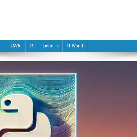
(Golang) Rust TypeScript Objective-C R Dart Scala Perl Lua Haskell M
JAVA
R
Linux
IT World