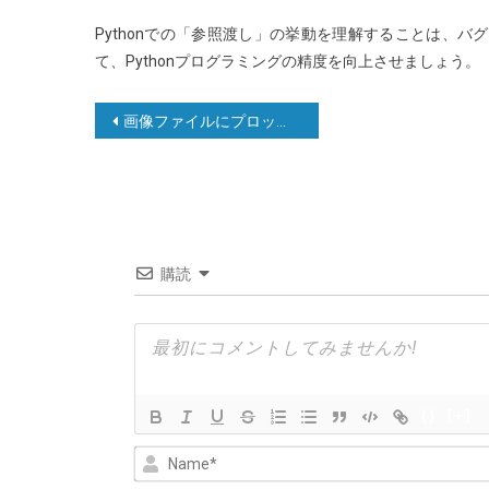
Pythonでの「参照渡し」の挙動を理解することは、
て、Pythonプログラミングの精度を向上させましょう。
投
画像ファイルにプロットを保存する（表示せず）
稿
ナ
ビ
ゲ
購読
ー
シ
ョ
ン
{}
[+]