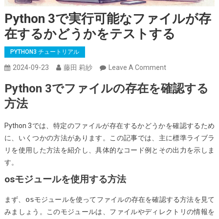
Python 3で実行可能なファイルが存
在するかどうかをテストする
PYTHON3 チュートリアル
On
2024-09-23
藤田 莉紗
Leave A Comment
Python
Python 3でファイルの存在を確認する
3
方法
で
実
Python 3では、特定のファイルが存在するかどうかを確認するため
行
に、いくつかの方法があります。この記事では、主に標準ライブラ
可
リを使用した方法を紹介し、具体的なコード例とその出力を示しま
能
す。
な
フ
osモジュールを使用する方法
ァ
os
まず、
モジュールを使ってファイルの存在を確認する方法を見て
イ
みましょう。このモジュールは、ファイルやディレクトリの情報を
ル