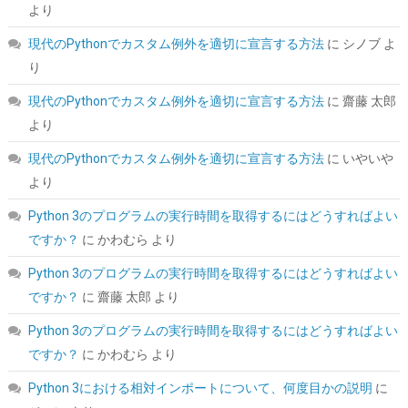
より
詳細は
(
5434010
)
GBP 91.53
(2026-08-07 04:03 GMT +09:00 時点 -
こちら
)
現代のPythonでカスタム例外を適切に宣言する方法
に
シノブ
よ
り
現代のPythonでカスタム例外を適切に宣言する方法
に
齋藤 太郎
より
現代のPythonでカスタム例外を適切に宣言する方法
に
いやいや
より
Python 3のプログラムの実行時間を取得するにはどうすればよい
【整備済み品】 Earth Dreams内蔵 HDD 2TB 3.5インチ デスクト
ですか？
に
かわむら
より
ップPC 増設・データバックアップ用 ハードディスク 保証1年
Python 3のプログラムの実行時間を取得するにはどうすればよい
詳細は
(
538575
)
GBP 45.19
(2026-08-07 04:03 GMT +09:00 時点 -
ですか？
に
齋藤 太郎
より
こちら
)
Python 3のプログラムの実行時間を取得するにはどうすればよい
ですか？
に
かわむら
より
Python 3における相対インポートについて、何度目かの説明
に