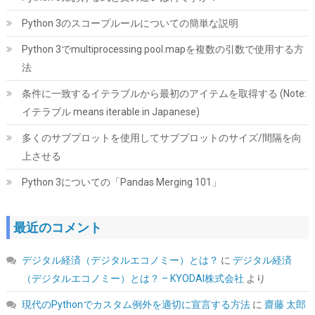
Python 3のスコープルールについての簡単な説明
UGREEN 2.5 インチ HDD/SSD ケース 5Gbps 6TB容量 USB3.0
Python 3でmultiprocessing pool.mapを複数の引数で使用する方
SATA3.0 高速ハードディスクケース | USB A-Micro B/9.5mm以下
法
まで対応/自動スリープ/UASP 対応/TRIM&S.M.A.R.T.機能を搭載/
インジケーターで状態が一目/工具不要/コンパク
条件に一致するイテラブルから最初のアイテムを取得する (Note:
ト/MacOS/Windows//Linux PS4Pro/PS3対応
イテラブル means iterable in Japanese)
詳細は
(
54231359
)
GBP 5.78
(2026-08-07 04:03 GMT +09:00 時点 -
多くのサブプロットを使用してサブプロットのサイズ/間隔を向
こちら
)
上させる
Python 3についての「Pandas Merging 101」
最近のコメント
デジタル経済（デジタルエコノミー）とは？
に
デジタル経済
（デジタルエコノミー）とは？ – KYODAI株式会社
より
KingSpec SSD 1TB SATAIII 6Gb/s 2.5インチ内蔵SSD 最大読込
570MB/s 3D NAND メーカー保証3年
現代のPythonでカスタム例外を適切に宣言する方法
に
齋藤 太郎