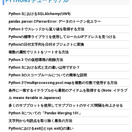
PYTHON3 チュートリアル
Python 3におけるSQLAlchemyのIN句
pandas.parser.CParserError: データのトークン化エラー
Python 3 でスレッドから返り値を取得する方法
Pythonの標準ライブラリを使用してローカルIPアドレスを見つける
シリコンパワー SSD 512GB 3D NAND M.2 2280 PCIe3.0×4
NVMe1.3 P34A60シリーズ 5年保証 SP512GBP34A60M28
Pythonの日付文字列を日付オブジェクトに変換
複数の属性でリストをソートする方法
詳細は
(
5432743
)
GBP 77.06
(2026-08-07 04:03 GMT +09:00 時点 -
Python 3 での仮想環境の削除方法
こちら
)
Python 3における式と文の違いは何ですか？
Python 3のスコープルールについての簡単な説明
Python 3でmultiprocessing pool.mapを複数の引数で使用する方法
条件に一致するイテラブルから最初のアイテムを取得する (Note: イテラブ
ル means iterable in Japanese)
多くのサブプロットを使用してサブプロットのサイズ/間隔を向上させる
Python 3についての「Pandas Merging 101」
文字列から句読点を取り除く最良の方法
【Amazon.co.jp 限定】Western Digital ウエスタンデジタル WD
Pythonにおけるexit()とsys.exit()の違い
Red Plus 内蔵 HDD 8TB CMR 3.5インチ SATA 5640rpm キャッシ