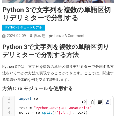
Python 3で文字列を複数の単語区切
りデリミターで分割する
PYTHON3 チュートリアル
On
2024-09-09
坂本 翔
Leave A Comment
Python
Python 3で文字列を複数の単語区切り
3
デリミターで分割する方法
で
文
Python 3では、文字列を複数の単語区切りデリミターで分割する方
字
法をいくつかの方法で実現することができます。ここでは、関連す
列
る知識や具体的な例を交えて説明します。
を
複
方法1: re モジュールを使用する
数
import
 re
の
単
text = 
"Python,Java;C++-JavaScript"
words = re.
split
(
r
'[,\-;]'
, text
)
語