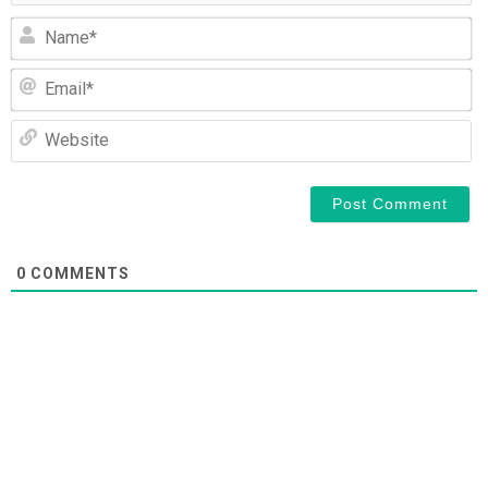
N
Em
We
0
COMMENTS