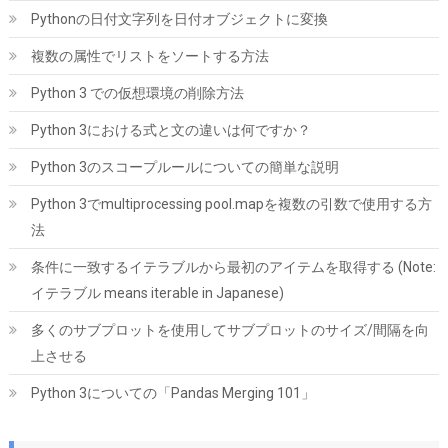
Pythonの日付文字列を日付オブジェクトに変換
複数の属性でリストをソートする方法
Python 3 での仮想環境の削除方法
Python 3における式と文の違いは何ですか？
JastBang USB-C HDMIキャプチャーボード 4K入力 1080P録画
Python 3のスコープルールについての簡単な説明
UVC対応 低遅延 電源不要 ドライバー不要 | Switch、PS5、PC、
iOS、Androidに対応。OBS Studio、Twitch、YouTubeを使用し
Python 3でmultiprocessing pool.mapを複数の引数で使用する方
たゲーム実況やライブ配信、会議録画に活用できます。小型軽量
法
｜日本語取扱説明書付き。
条件に一致するイテラブルから最初のアイテムを取得する (Note:
詳細はこ
(
546393
)
GBP 7.69
(2026-08-08 04:05 GMT +09:00 時点 -
ちら
イテラブル means iterable in Japanese)
)
多くのサブプロットを使用してサブプロットのサイズ/間隔を向
上させる
Python 3についての「Pandas Merging 101」