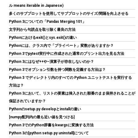
ル means iterable in Japanese)
多くのサブプロットを使用してサブプロットのサイズ/間隔を向上させる
Python 3についての「Pandas Merging 101」
文字列から句読点を取り除く最良の方法
Pythonにおけるexit()とsys.exit()の違い
玄人志向 電源ユニット 850W ATX 電源 80 PLUS ゴールド PC電源
Pythonには、クラス内で「プライベート」変数がありますか？
フルプラグイン セミファンレス ホワイト KRPW-
Python 3でpytest実行中に作成された通常のプリント出力を見る方法
GA850W/90+/WHITE
Python 3にはなぜ++や–演算子が存在しないのか？
詳細はこ
(
54363
)
GBP 67.77
(2026-08-08 04:05 GMT +09:00 時点 -
Python 3でオプション引数を持つ関数を定義する方法は？
ちら
)
Python 3 でディレクトリ内のすべての Python ユニットテストを実行する
方法は？
Python 3において、リストの要素は挿入された順番のまま保持されることが
保証されていますか？
Pythonのsetup.py developとinstallの違い
[numpy配列内の最も近い値を見つける]
Python 3でのPython辞書をkwargsに変換する方法
Python 3の[python setup.py uninstall]について