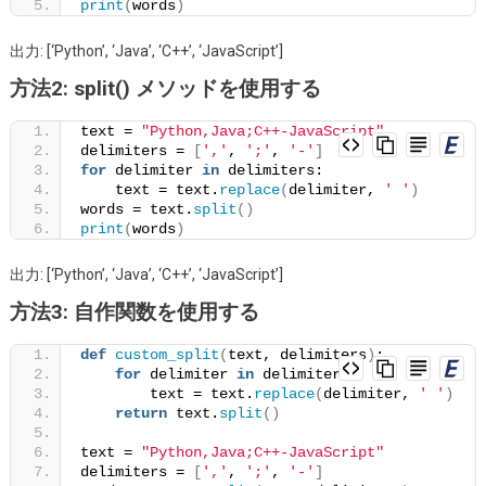
print
(
words
)
区
切
出力: [‘Python’, ‘Java’, ‘C++’, ‘JavaScript’]
り
方法2: split() メソッドを使用する
デ
リ
text = 
"Python,Java;C++-JavaScript"
delimiters = 
[
','
, 
';'
, 
'-'
]
ミ
for
 delimiter 
in
 delimiters:
タ
    text = text.
replace
(
delimiter, 
' '
)
ー
words = text.
split
()
print
(
words
)
で
分
出力: [‘Python’, ‘Java’, ‘C++’, ‘JavaScript’]
割
方法3: 自作関数を使用する
す
る
def
custom_split
(
text, delimiters
)
:
for
 delimiter 
in
 delimiters:
        text = text.
replace
(
delimiter, 
' '
)
return
 text.
split
()
text = 
"Python,Java;C++-JavaScript"
delimiters = 
[
','
, 
';'
, 
'-'
]