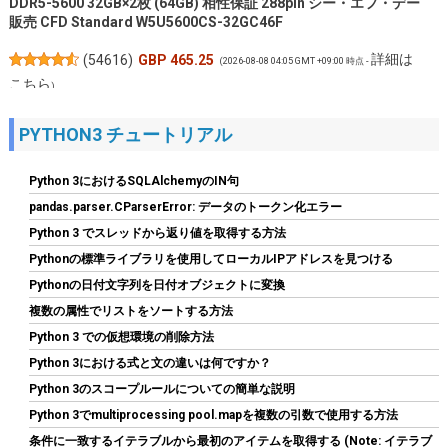
DDR5-5600 32GB×2枚 (64GB) 相性保証 288pin シー・エフ・デー
販売 CFD Standard W5U5600CS-32GC46F
詳細は
(
54616
)
GBP 465.25
(2026-08-08 04:05 GMT +09:00 時点 -
こちら
)
PYTHON3 チュートリアル
Python 3におけるSQLAlchemyのIN句
pandas.parser.CParserError: データのトークン化エラー
Python 3 でスレッドから返り値を取得する方法
Pythonの標準ライブラリを使用してローカルIPアドレスを見つける
Pythonの日付文字列を日付オブジェクトに変換
MSI MAG B850 TOMAHAWK MAX WIFI AMD Ryzen
複数の属性でリストをソートする方法
9000/8000/7000シリーズ(AM5)対応 ATXマザーボード MB6743
Python 3 での仮想環境の削除方法
詳細は
(
545453
)
GBP 160.11
(2026-08-08 04:05 GMT +09:00 時点 -
Python 3における式と文の違いは何ですか？
こちら
)
Python 3のスコープルールについての簡単な説明
Python 3でmultiprocessing pool.mapを複数の引数で使用する方法
条件に一致するイテラブルから最初のアイテムを取得する (Note: イテラブ