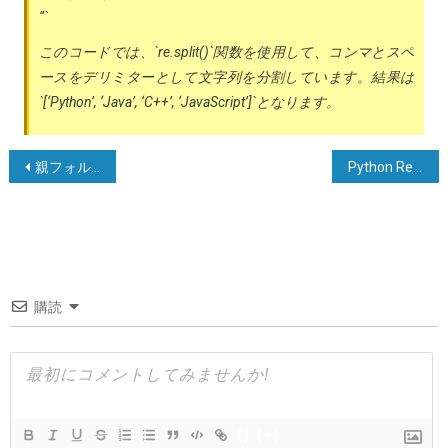
“`
このコードでは、`re.split()`関数を使用して、コンマとスペ
ースをデリミターとして文字列を分割しています。結果は
`[‘Python’, ‘Java’, ‘C++’, ‘JavaScript’]`となります。
投
親フォルダからモジュールをインポートする（Python 3）
Python Requestsを使用してJSONデータをPOSTする方法
稿
ナ
ビ
ゲ
購読
ー
シ
ョ
ン
{}
[+]