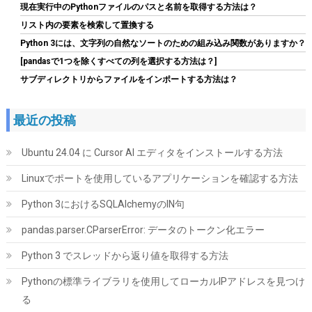
現在実行中のPythonファイルのパスと名前を取得する方法は？
玄人志向 電源ユニット 600W ATX 電源 80 PLUS スタンダード PC
電源 12cm静音ファン KRPW-L5-600W/80+/REV2.0
リスト内の要素を検索して置換する
Python 3には、文字列の自然なソートのための組み込み関数がありますか？
詳細は
(
542182
)
GBP 17.61
(2026-08-08 04:05 GMT +09:00 時点 -
[pandasで1つを除くすべての列を選択する方法は？]
こちら
)
サブディレクトリからファイルをインポートする方法は？
最近の投稿
Ubuntu 24.04 に Cursor AI エディタをインストールする方法
Linuxでポートを使用しているアプリケーションを確認する方法
Python 3におけるSQLAlchemyのIN句
ARCTIC P12 Pro PST - パワフルなプレミアムファン、Yケーブル
スプリッター付き120mm PWMファン 600-3000 RPM、0 RPM
pandas.parser.CParserError: データのトークン化エラー
詳細はこ
(
544588
)
GBP 4.57
Python 3 でスレッドから返り値を取得する方法
(2026-08-08 04:05 GMT +09:00 時点 -
ちら
)
Pythonの標準ライブラリを使用してローカルIPアドレスを見つけ
る