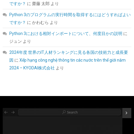
こちら
)
ですか？
に
齋藤 太郎
より
Python 3のプログラムの実行時間を取得するにはどうすればよい
ですか？
に
かわむら
より
Python 3における相対インポートについて、何度目かの説明
に
ジュン
より
2024年度 世界のIT人材ランキングに見る各国の技術力と成長要
因
に
Xếp hạng công nghệ thông tin các nước trên thế giới năm
SYY サーマルペースト 3g CPUグリス カーボンベース 高性能 |
2024 – KYODAI株式会社
より
CPUペースト;ヒートシンク/IC/プロセッサ対応;熱インターフェー
ス素材;非導電;なめらか塗布
詳細は
(
5459791
)
GBP 3.31
(2026-08-08 04:05 GMT +09:00 時点 -
こちら
)