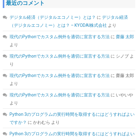
最近のコメント
デジタル経済（デジタルエコノミー）とは？
に
デジタル経済
CORSAIR RM850e 2025モデル PC電源ユニット 850W PCIE 5.1 対
応 80PLUS Gold認証 ATX 3.1 認証済 フルモジュラー 12V-2x6 ケ
（デジタルエコノミー）とは？ – KYODAI株式会社
より
ーブル付属 CP-9020296-JP
現代のPythonでカスタム例外を適切に宣言する方法
に
齋藤 太郎
詳細はこ
(
54473
)
GBP 99.43
(2026-08-08 04:05 GMT +09:00 時点 -
より
ちら
)
現代のPythonでカスタム例外を適切に宣言する方法
に
シノブ
よ
り
現代のPythonでカスタム例外を適切に宣言する方法
に
齋藤 太郎
より
現代のPythonでカスタム例外を適切に宣言する方法
に
いやいや
より
Python 3のプログラムの実行時間を取得するにはどうすればよい
CORSAIR RM850x 2024年モデル PC電源ユニット 850W ATX3.1
PCIe5.1対応 フルモジュラー
ですか？
に
かわむら
より
詳細は
(
546112
)
GBP 113.99
(2026-08-08 04:05 GMT +09:00 時点 -
Python 3のプログラムの実行時間を取得するにはどうすればよい