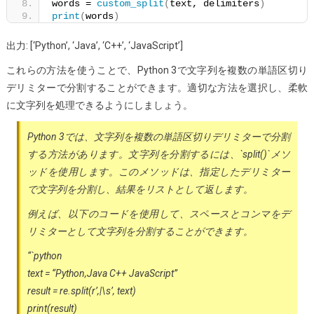
words = 
custom_split
(
text, delimiters
)
print
(
words
)
出力: [‘Python’, ‘Java’, ‘C++’, ‘JavaScript’]
これらの方法を使うことで、Python 3で文字列を複数の単語区切り
デリミターで分割することができます。適切な方法を選択し、柔軟
に文字列を処理できるようにしましょう。
Python 3では、文字列を複数の単語区切りデリミターで分割
する方法があります。文字列を分割するには、`split()`メソ
ッドを使用します。このメソッドは、指定したデリミター
で文字列を分割し、結果をリストとして返します。
例えば、以下のコードを使用して、スペースとコンマをデ
リミターとして文字列を分割することができます。
“`python
text = “Python,Java C++ JavaScript”
result = re.split(r’,|\s’, text)
print(result)