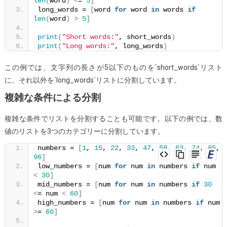
len
(
word
)
<
= 
5
]
long_words = 
[
word 
for
 word 
in
 words 
if
len
(
word
)
>
5
]
print
(
"Short words:"
, short_words
)
print
(
"Long words:"
, long_words
)
この例では、文字列の長さが5以下のものを`short_words`リスト
に、それ以外を`long_words`リストに分割しています。
複雑な条件による分割
複雑な条件でリストを分割することも可能です。以下の例では、数
値のリストを3つのカテゴリーに分割しています。
numbers = 
[
1
, 
15
, 
22
, 
33
, 
47
, 
58
, 
63
, 
74
, 
85
, 
96
]
low_numbers = 
[
num 
for
 num 
in
 numbers 
if
 num 
<
30
]
mid_numbers = 
[
num 
for
 num 
in
 numbers 
if
30
<
= num 
<
60
]
high_numbers = 
[
num 
for
 num 
in
 numbers 
if
 num 
>
= 
60
]