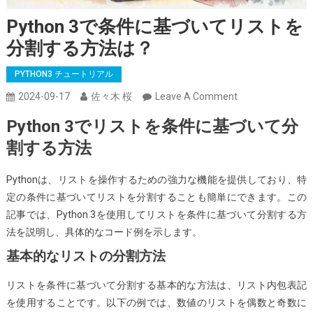
Python 3で条件に基づいてリストを
分割する方法は？
PYTHON3 チュートリアル
On
2024-09-17
佐々木 桜
Leave A Comment
Python
Python 3でリストを条件に基づいて分
3
割する方法
で
条
Pythonは、リストを操作するための強力な機能を提供しており、特
件
定の条件に基づいてリストを分割することも簡単にできます。この
に
記事では、Python 3を使用してリストを条件に基づいて分割する方
基
法を説明し、具体的なコード例を示します。
づ
い
基本的なリストの分割方法
て
リストを条件に基づいて分割する基本的な方法は、リスト内包表記
リ
を使用することです。以下の例では、数値のリストを偶数と奇数に
ス