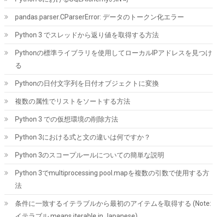
大読込：7450MB/s (R:7450MB/s、W:6500MB/s) 内蔵SSD 高耐
久 PS5/PS5 Pro動作確認済み メーカー5年保証
pandas.parser.CParserError: データのトークン化エラー
詳細は
(
546827
)
GBP 134.59
Python 3 でスレッドから返り値を取得する方法
(2026-08-09 04:05 GMT +09:00 時点 -
こちら
)
Pythonの標準ライブラリを使用してローカルIPアドレスを見つけ
る
Pythonの日付文字列を日付オブジェクトに変換
複数の属性でリストをソートする方法
Python 3 での仮想環境の削除方法
Python 3における式と文の違いは何ですか？
シリコンパワー SSD 512GB 3D NAND M.2 2280 PCIe3.0×4
Python 3のスコープルールについての簡単な説明
NVMe1.3 P34A60シリーズ 5年保証 SP512GBP34A60M28
Python 3でmultiprocessing pool.mapを複数の引数で使用する方
詳細は
(
5432745
)
GBP 76.87
(2026-08-09 04:05 GMT +09:00 時点 -
法
こちら
)
条件に一致するイテラブルから最初のアイテムを取得する (Note:
イテラブル means iterable in Japanese)