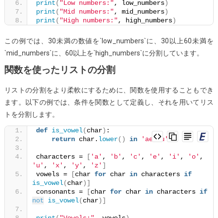
print
(
"Low numbers:"
, low_numbers
)
print
(
"Mid numbers:"
, mid_numbers
)
print
(
"High numbers:"
, high_numbers
)
この例では、30未満の数値を`low_numbers`に、30以上60未満を
`mid_numbers`に、60以上を`high_numbers`に分割しています。
関数を使ったリストの分割
リストの分割をより柔軟にするために、関数を使用することもでき
ます。以下の例では、条件を関数として定義し、それを用いてリス
トを分割します。
def
is_vowel
(
char
)
:
return
 char.
lower
()
in
'aeiou'
characters = 
[
'a'
, 
'b'
, 
'c'
, 
'e'
, 
'i'
, 
'o'
, 
'u'
, 
'x'
, 
'y'
, 
'z'
]
vowels = 
[
char 
for
 char 
in
 characters 
if
is_vowel
(
char
)]
consonants = 
[
char 
for
 char 
in
 characters 
if
not
is_vowel
(
char
)]
print
(
"Vowels:"
, vowels
)