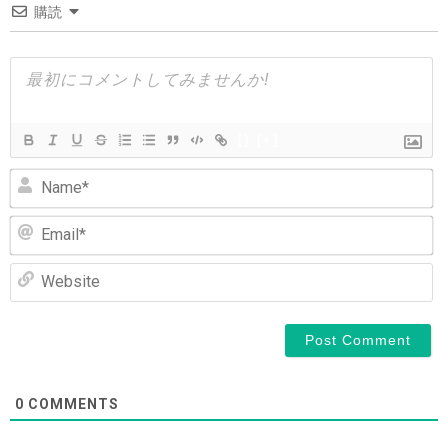
購読
ー
シ
ョ
ン
{}
[+]
N
Em
We
0
COMMENTS