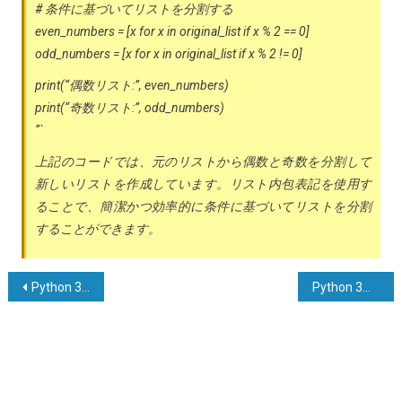
# 条件に基づいてリストを分割する
even_numbers = [x for x in original_list if x % 2 == 0]
odd_numbers = [x for x in original_list if x % 2 != 0]
print(“偶数リスト:”, even_numbers)
print(“奇数リスト:”, odd_numbers)
“`
上記のコードでは、元のリストから偶数と奇数を分割して
新しいリストを作成しています。リスト内包表記を使用す
ることで、簡潔かつ効率的に条件に基づいてリストを分割
することができます。
投
Python 3における相対インポート – ModuleNotFoundError: モジュール x が見つかりません
Python 3において、tensorflowがGPUメモリの全容量を割り当てるのを防ぐ方法
稿
ナ
ビ
ゲ