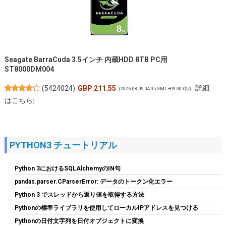
Seagate BarraCuda 3.5インチ 内蔵HDD 8TB PC用
ST8000DM004
詳細
(
5424024
)
GBP 211.55
(2026-08-09 04:05 GMT +09:00 時点 -
はこちら
)
PYTHON3 チュートリアル
Python 3におけるSQLAlchemyのIN句
pandas.parser.CParserError: データのトークン化エラー
Python 3 でスレッドから返り値を取得する方法
Pythonの標準ライブラリを使用してローカルIPアドレスを見つける
Tuloka 4個ヒートシンク 導熱接着シート4pcs付き 熱暴走対策 冷
却ラジエーターフィンCPU ICチップ 回路基板 LEDアンプに適用
Pythonの日付文字列を日付オブジェクトに変換