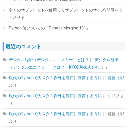
多くのサブプロットを使用してサブプロットのサイズ/間隔を向
上させる
Python 3についての「Pandas Merging 101」
ARCTIC MX-4（スパチュラ付属・4g）– CPU/GPU 用 高性能サー
最近のコメント
マルグリス、非常に高い熱伝導率、長期耐久、安全で簡単な塗布
デジタル経済（デジタルエコノミー）とは？
に
デジタル経済
詳細は
(
54570108
)
GBP 6.53
(2026-08-09 04:05 GMT +09:00 時点 -
（デジタルエコノミー）とは？ – KYODAI株式会社
より
こちら
)
現代のPythonでカスタム例外を適切に宣言する方法
に
齋藤 太郎
より
現代のPythonでカスタム例外を適切に宣言する方法
に
シノブ
よ
り
現代のPythonでカスタム例外を適切に宣言する方法
に
齋藤 太郎
より