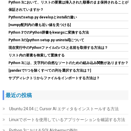
Python 3において、リストの要素は挿入された順番のまま保持されることが
保証されていますか？
Pythonのsetup.py developとinstallの違い
[numpy配列内の最も近い値を見つける]
Python 3でのPython辞書をkwargsに変換する方法
Python 3の[python setup.py uninstall]について
ASUS NVIDIA GeForce RTX 5070Ti ビデオカード 16GB GDDR7
現在実行中のPythonファイルのパスと名前を取得する方法は？
PCI Express 5.0 / PRIME-RTX5070TI-O16G 国内正規代理店品
リスト内の要素を検索して置換する
詳細は
(
54432
)
GBP 784.05
(2026-08-09 04:05 GMT +09:00 時点 -
Python 3には、文字列の自然なソートのための組み込み関数がありますか？
こちら
)
[pandasで1つを除くすべての列を選択する方法は？]
サブディレクトリからファイルをインポートする方法は？
最近の投稿
Ubuntu 24.04 に Cursor AI エディタをインストールする方法
Linuxでポートを使用しているアプリケーションを確認する方法
Biwin NV7400 1TB SSD NVMe2.0 M.2 Type 2280 PCIe Gen4×4 最
Python 3におけるSQLAlchemyのIN句