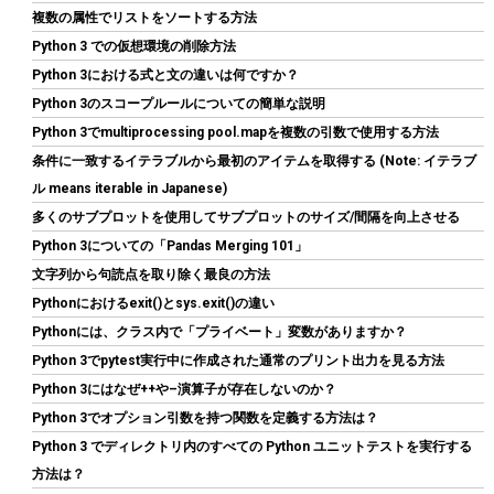
アルミニウム 黒 70mm×22mm×6mm
複数の属性でリストをソートする方法
詳細は
(
5422382
)
GBP 3.60
Python 3 での仮想環境の削除方法
(2026-08-09 04:05 GMT +09:00 時点 -
こちら
Python 3における式と文の違いは何ですか？
)
Python 3のスコープルールについての簡単な説明
Python 3でmultiprocessing pool.mapを複数の引数で使用する方法
条件に一致するイテラブルから最初のアイテムを取得する (Note: イテラブ
ル means iterable in Japanese)
多くのサブプロットを使用してサブプロットのサイズ/間隔を向上させる
Python 3についての「Pandas Merging 101」
文字列から句読点を取り除く最良の方法
Pythonにおけるexit()とsys.exit()の違い
ARCTIC MX-7 (4g｜MX-Cleaner 6枚付属) - 究極性能サーマルペ
ースト、CPU・ゲーム機・グラフィックカード・ノートPC・プロ
Pythonには、クラス内で「プライベート」変数がありますか？
セッサ対応、超高熱伝導率、長期耐久、非導電性、非容量性
Python 3でpytest実行中に作成された通常のプリント出力を見る方法
Python 3にはなぜ++や–演算子が存在しないのか？
詳細は
(
547886
)
GBP 10.33
(2026-08-09 04:05 GMT +09:00 時点 -
こちら
Python 3でオプション引数を持つ関数を定義する方法は？
)
Python 3 でディレクトリ内のすべての Python ユニットテストを実行する
方法は？