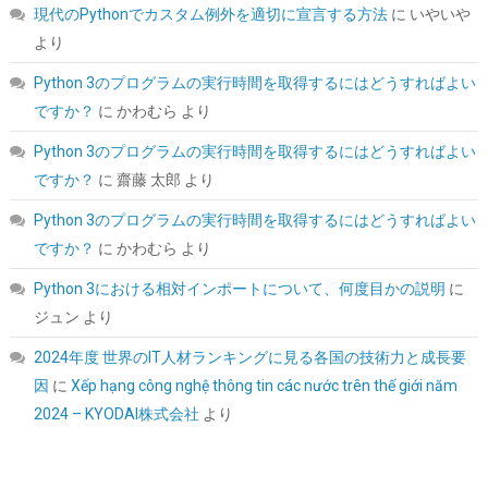
ORICO 2.5インチ HDD / SSD ケース USB3.0 ハードディスクケー
現代のPythonでカスタム例外を適切に宣言する方法
に
いやいや
ス UASP対応 5Gbps転送 6TB（9.5mm以下）まで対応 静電気防
より
止 PC材料 透明な 外付け SATA3.0 ドライブ ケース 2139U3
Python 3のプログラムの実行時間を取得するにはどうすればよい
詳細は
(
5421710
)
GBP 3.93
(2026-08-09 04:05 GMT +09:00 時点 -
こちら
ですか？
に
かわむら
より
)
Python 3のプログラムの実行時間を取得するにはどうすればよい
ですか？
に
齋藤 太郎
より
Python 3のプログラムの実行時間を取得するにはどうすればよい
ですか？
に
かわむら
より
Python 3における相対インポートについて、何度目かの説明
に
ジュン
より
Hanye SSD 1TB PCIe Gen4x4 M.2 NVMe 2280 ヒートシンク搭載
2024年度 世界のIT人材ランキングに見る各国の技術力と成長要
新型PS5 / PS5動作確認済み R:7400MB/s W:6500MB/s 高耐久3D
因
に
Xếp hạng công nghệ thông tin các nước trên thế giới năm
NAND TLC HE70 正規代理店品メーカー5年保証
2024 – KYODAI株式会社
より
詳細
(
5462755
)
GBP 136.52
(2026-08-09 04:05 GMT +09:00 時点 -
はこちら
)