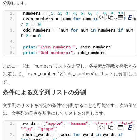
分割します。
ト
を
numbers = 
[
1
, 
2
, 
3
, 
4
, 
5
, 
6
, 
7
, 
8
, 
9
, 
10
]
even_numbers = 
[
num 
for
 num 
in
 numbers 
if
 num 
分
% 
2
 == 
0
]
割
odd_numbers = 
[
num 
for
 num 
in
 numbers 
if
 num 
す
% 
2
 != 
0
]
る
print
(
"Even numbers:"
, even_numbers
)
方
print
(
"Odd numbers:"
, odd_numbers
)
法
このコードは、`numbers`リストを走査し、各要素が偶数か奇数かを
は？
判定して、`even_numbers`と`odd_numbers`のリストに分割しま
す。
条件による文字列リストの分割
文字列のリストを特定の条件で分割することも可能です。次の例で
は、文字列の長さを基準にしてリストを分割します。
words = 
[
"apple"
, 
"banana"
, 
"cherry"
, 
"date"
, 
"fig"
, 
"grape"
]
short_words = 
[
word 
for
 word 
in
 words 
if