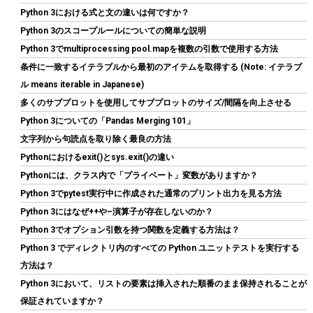
詳細は
(
5422382
)
GBP 3.61
(2026-08-07 04:03 GMT +09:00 時点 -
Python 3における式と文の違いは何ですか？
こちら
)
Python 3のスコープルールについての簡単な説明
Python 3でmultiprocessing pool.mapを複数の引数で使用する方法
条件に一致するイテラブルから最初のアイテムを取得する (Note: イテラブ
ル means iterable in Japanese)
多くのサブプロットを使用してサブプロットのサイズ/間隔を向上させる
Python 3についての「Pandas Merging 101」
文字列から句読点を取り除く最良の方法
Pythonにおけるexit()とsys.exit()の違い
Biwin NV7400 1TB SSD NVMe2.0 M.2 Type 2280 PCIe Gen4×4 最
Pythonには、クラス内で「プライベート」変数がありますか？
大読込：7450MB/s (R:7450MB/s、W:6500MB/s) 内蔵SSD 高耐
Python 3でpytest実行中に作成された通常のプリント出力を見る方法
久 PS5/PS5 Pro動作確認済み メーカー5年保証
Python 3にはなぜ++や–演算子が存在しないのか？
詳細は
(
546825
)
GBP 134.93
(2026-08-07 04:03 GMT +09:00 時点 -
Python 3でオプション引数を持つ関数を定義する方法は？
こちら
)
Python 3 でディレクトリ内のすべての Python ユニットテストを実行する
方法は？
Python 3において、リストの要素は挿入された順番のまま保持されることが
保証されていますか？