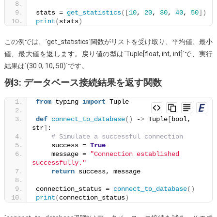
stats = 
get_statistics
([
10
, 
20
, 
30
, 
40
, 
50
])
print
(
stats
)
この例では、`get_statistics`関数がリストを受け取り、平均値、最小
値、最大値を返します。戻り値の型は`Tuple[float, int, int]`で、実行
結果は`(30.0, 10, 50)`です。
例3: データベース接続結果を返す関数
from
 typing 
import
 Tuple
def
connect_to_database
()
 -
>
 Tuple
[
bool, 
str
]
:
# Simulate a successful connection
    success = 
True
    message = 
"Connection established 
successfully."
return
 success, message
connection_status = 
connect_to_database
()
print
(
connection_status
)