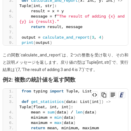
def
calculate_and_report
(
x: int, y: int
)
 -
>
Tuple
[
int, str
]
:
    result = x + y
    message = f
"The result of adding {x} and 
{y} is {result}."
return
 result, message
output = 
calculate_and_report
(
3
, 
4
)
print
(
output
)
この関数`calculate_and_report`は、2つの整数を受け取り、その和
と説明メッセージを返します。戻り値の型は`Tuple[int, str]`で、実行
結果は`(7, ‘The result of adding 3 and 4 is 7.’)`です。
例2: 複数の統計値を返す関数
from
 typing 
import
 Tuple, List
def
get_statistics
(
data: List
[
int
])
 -
>
Tuple
[
float, int, int
]
:
    mean = 
sum
(
data
)
 / 
len
(
data
)
    minimum = 
min
(
data
)
    maximum = 
max
(
data
)
return
 mean, minimum, maximum