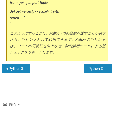
from typing import Tuple
def get_values() -> Tuple[int, int]:
return 1, 2
“`
このようにすることで、関数が2つの整数を返すことが明示
され、型ヒントとして利用できます。Pythonの型ヒント
は、コードの可読性を向上させ、静的解析ツールによる型
チェックをサポートします。
投
Python 3でランダムなブール値を取得する方法
Python 3を使用してタッチを実装する方法
稿
ナ
ビ
ゲ
購読
ー