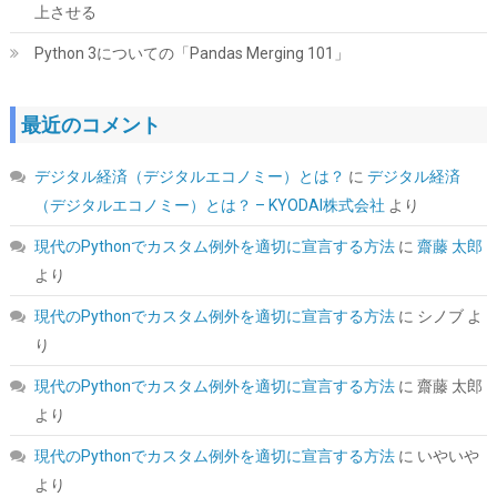
上させる
Python 3についての「Pandas Merging 101」
最近のコメント
ARCTIC MX-4（スパチュラ付属・4g）– CPU/GPU 用 高性能サー
マルグリス、非常に高い熱伝導率、長期耐久、安全で簡単な塗布
デジタル経済（デジタルエコノミー）とは？
に
デジタル経済
詳細は
(
54570114
)
GBP 6.54
(2026-08-07 04:03 GMT +09:00 時点 -
（デジタルエコノミー）とは？ – KYODAI株式会社
より
こちら
)
現代のPythonでカスタム例外を適切に宣言する方法
に
齋藤 太郎
より
現代のPythonでカスタム例外を適切に宣言する方法
に
シノブ
よ
り
現代のPythonでカスタム例外を適切に宣言する方法
に
齋藤 太郎
より
現代のPythonでカスタム例外を適切に宣言する方法
に
いやいや
JastBang USB-C HDMIキャプチャーボード 4K入力 1080P録画
より
UVC対応 低遅延 電源不要 ドライバー不要 | Switch、PS5、PC、