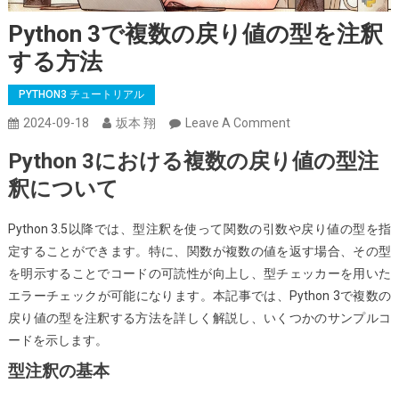
Python 3で複数の戻り値の型を注釈
する方法
PYTHON3 チュートリアル
On
2024-09-18
坂本 翔
Leave A Comment
Python
Python 3における複数の戻り値の型注
3
釈について
で
複
Python 3.5以降では、型注釈を使って関数の引数や戻り値の型を指
数
定することができます。特に、関数が複数の値を返す場合、その型
の
を明示することでコードの可読性が向上し、型チェッカーを用いた
戻
エラーチェックが可能になります。本記事では、Python 3で複数の
り
戻り値の型を注釈する方法を詳しく解説し、いくつかのサンプルコ
値
ードを示します。
の
型
型注釈の基本
を