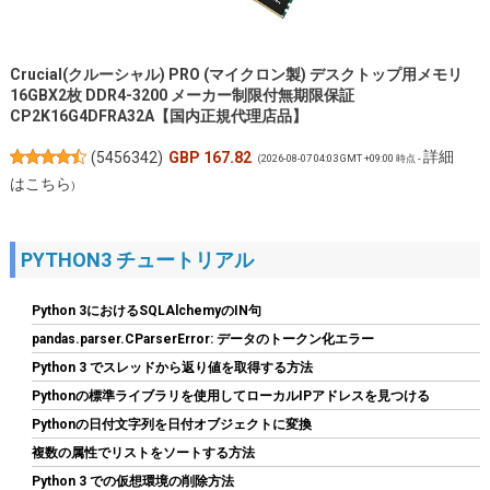
Crucial(クルーシャル) PRO (マイクロン製) デスクトップ用メモリ
16GBX2枚 DDR4-3200 メーカー制限付無期限保証
CP2K16G4DFRA32A【国内正規代理店品】
詳細
(
5456342
)
GBP 167.82
(2026-08-07 04:03 GMT +09:00 時点 -
はこちら
)
PYTHON3 チュートリアル
Python 3におけるSQLAlchemyのIN句
pandas.parser.CParserError: データのトークン化エラー
Python 3 でスレッドから返り値を取得する方法
Pythonの標準ライブラリを使用してローカルIPアドレスを見つける
Tuloka 4個ヒートシンク 導熱接着シート4pcs付き 熱暴走対策 冷
Pythonの日付文字列を日付オブジェクトに変換
却ラジエーターフィンCPU ICチップ 回路基板 LEDアンプに適用
複数の属性でリストをソートする方法
アルミニウム 黒 70mm×22mm×6mm
Python 3 での仮想環境の削除方法