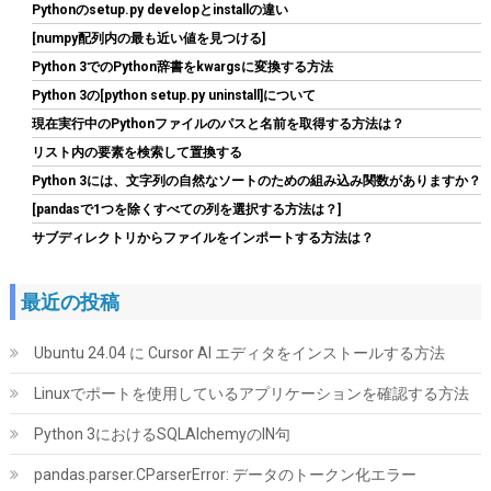
Pythonのsetup.py developとinstallの違い
[numpy配列内の最も近い値を見つける]
Python 3でのPython辞書をkwargsに変換する方法
Python 3の[python setup.py uninstall]について
現在実行中のPythonファイルのパスと名前を取得する方法は？
玄人志向 電源ユニット 650W ATX 電源 80 PLUS ブロンズ PC電源
静音ファン ブラック 【メーカー正規出品】 KRPW-BD650W/85+
リスト内の要素を検索して置換する
Python 3には、文字列の自然なソートのための組み込み関数がありますか？
詳細はこ
(
54013
)
GBP 23.98
(2026-08-07 04:03 GMT +09:00 時点 -
[pandasで1つを除くすべての列を選択する方法は？]
ちら
)
サブディレクトリからファイルをインポートする方法は？
最近の投稿
Ubuntu 24.04 に Cursor AI エディタをインストールする方法
Linuxでポートを使用しているアプリケーションを確認する方法
Python 3におけるSQLAlchemyのIN句
AMD CPU Ryzen 7 9800X3D W/O Cooler 100-100001084WOF
CP1640
pandas.parser.CParserError: データのトークン化エラー