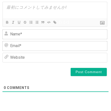
シ
ョ
ン
{}
[+]
N
Em
We
0
COMMENTS