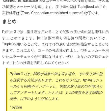
`connect_to_database`関数はデータベースへの接続を試み、その成
功状態とメッセージを返します。戻り値の型は`Tuple[bool, str]`で、
実行結果は`(True, ‘Connection established successfully.’)`です。
まとめ
Python 3では、型注釈を用いることで関数の戻り値の型を明確に示
すことができます。特に複数の戻り値を持つ関数においては、
`Tuple`を用いることで、それぞれの戻り値の型を指定することがで
きます。これにより、コードの可読性が向上し、型チェッカーを用
いたエラーチェックが可能になります。ぜひ、あなたのプロジェク
トでこれらの技術を活用してみてください。
Python 3では、関数が複数の値を返す場合、その戻り値の型
を注釈する方法があります。これを行うには、typingモジュ
ールからTupleをインポートし、関数の戻り値の型をTupleと
してアノテートします。たとえば、2つの整数を返す関数の
場合、以下のように記述します。
“`python