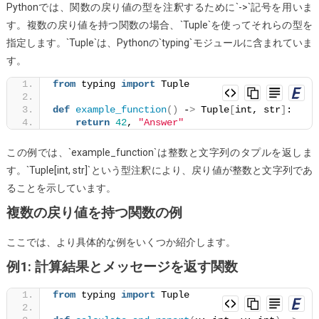
Pythonでは、関数の戻り値の型を注釈するために`->`記号を用いま
注
す。複数の戻り値を持つ関数の場合、`Tuple`を使ってそれらの型を
釈
指定します。`Tuple`は、Pythonの`typing`モジュールに含まれていま
す
す。
る
方
from
 typing 
import
 Tuple
法
def
example_function
()
 -
>
 Tuple
[
int, str
]
:
return
42
, 
"Answer"
この例では、`example_function`は整数と文字列のタプルを返しま
す。`Tuple[int, str]`という型注釈により、戻り値が整数と文字列であ
ることを示しています。
複数の戻り値を持つ関数の例
ここでは、より具体的な例をいくつか紹介します。
例1: 計算結果とメッセージを返す関数
from
 typing 
import
 Tuple