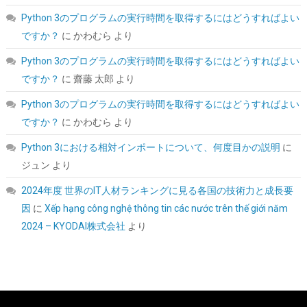
iOS、Androidに対応。OBS Studio、Twitch、YouTubeを使用し
Python 3のプログラムの実行時間を取得するにはどうすればよい
たゲーム実況やライブ配信、会議録画に活用できます。小型軽量
｜日本語取扱説明書付き。
ですか？
に
かわむら
より
詳細はこ
(
546393
)
GBP 7.71
(2026-08-07 04:03 GMT +09:00 時点 -
Python 3のプログラムの実行時間を取得するにはどうすればよい
ちら
)
ですか？
に
齋藤 太郎
より
Python 3のプログラムの実行時間を取得するにはどうすればよい
ですか？
に
かわむら
より
Python 3における相対インポートについて、何度目かの説明
に
ジュン
より
2024年度 世界のIT人材ランキングに見る各国の技術力と成長要
因
に
Xếp hạng công nghệ thông tin các nước trên thế giới năm
シー・エフ・デー販売 CFD販売 CFD Standard デスクトップ用 メ
2024 – KYODAI株式会社
より
モリ DDR4 3200 (PC4-25600) 16GB×2枚 288pin DIMM 相性保証
W4U3200CS-16G
詳細
(
5421031
)
GBP 158.18
(2026-08-07 04:03 GMT +09:00 時点 -
はこちら
)