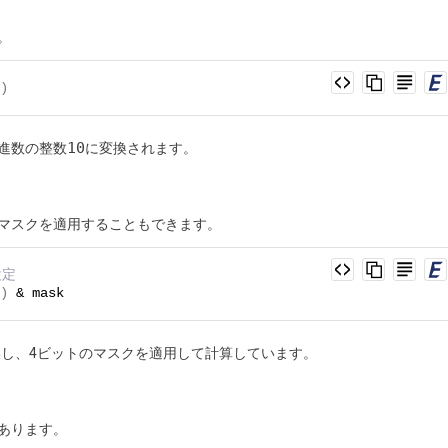
。
)
10
0進数の整数
に変換されます。
マスクを適用することもできます。
設定
)
 & mask
換し、4ビットのマスクを適用して計算しています。
あります。