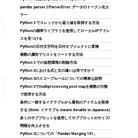
pandas.parser.CParserError: データのトークン化エ
ラー
Python 3 でスレッドから返り値を取得する方法
Pythonの標準ライブラリを使用してローカルIPアドレ
Seagate IronWolf 内蔵HDD 4TB NAS用
スを見つける
ST4000VN006/EC
Pythonの日付文字列を日付オブジェクトに変換
(
545160
)
GBP 124.52
(2026-08-06
複数の属性でリストをソートする方法
詳細はこちら
04:03 GMT +09:00 時点 -
)
Python 3 での仮想環境の削除方法
Python 3における式と文の違いは何ですか？
Python 3のスコープルールについての簡単な説明
Python 3でmultiprocessing pool.mapを複数の引数
で使用する方法
条件に一致するイテラブルから最初のアイテムを取得
する (Note: イテラブル means iterable in Japanese)
多くのサブプロットを使用してサブプロットのサイズ/
SP Silicon Power シリコンパワー SSD 512GB
間隔を向上させる
3D NAND採用 SATA3 6Gb/s 2.5インチ 7mm
Python 3についての「Pandas Merging 101」
PS4動作確認済 3年保証 A55シリーズ