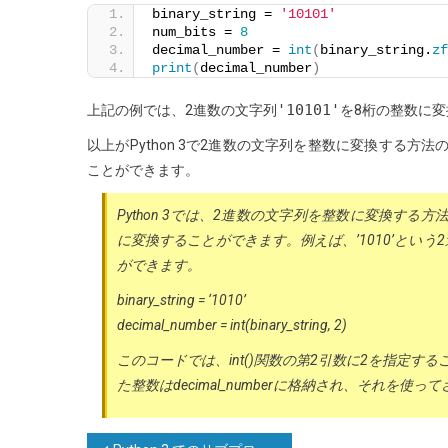
binary_string = 
'10101'
num_bits = 
8
decimal_number = 
int
(
binary_string.
zf
print
(
decimal_number
)
'10101'
上記の例では、2進数の文字列
を8桁の整数に
以上がPython 3で2進数の文字列を整数に変換する方法
ことができます。
Python 3では、2進数の文字列を整数に変換する
に変換することができます。例えば、’1010’とい
ができます。
binary_string = ‘1010’
decimal_number = int(binary_string, 2)
このコードでは、int()関数の第2引数に2を指定す
た整数はdecimal_numberに格納され、それを
投