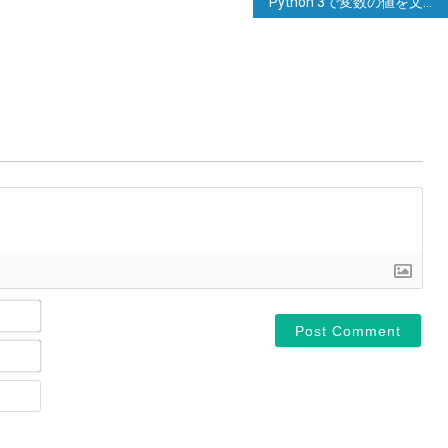
Python 3で変数の値を文字列に埋め込む方法は？
Name*
Email*
Website