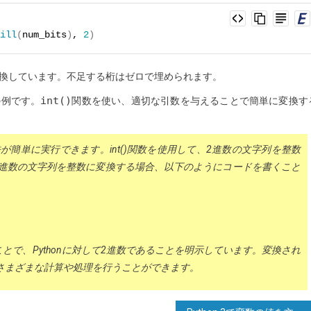
ill
(
num_bits
)
, 
2
)
変換しています。不足する桁はゼロで埋められます。
int()
の例です。
関数を使い、適切な引数を与えることで簡単に変換す
方法が簡単に実行できます。int()関数を使用して、2進数の文字列を整数
う2進数の文字列を整数に変換する場合、以下のようにコードを書くこと
ることで、Pythonに対して2進数であることを明示しています。変換され
使ってさまざまな計算や処理を行うことができます。