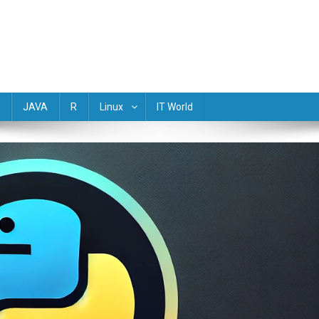
(Golang) Rust TypeScript Objective-C R Dart Scala Perl Lua Haskell M
JAVA
R
Linux
IT World