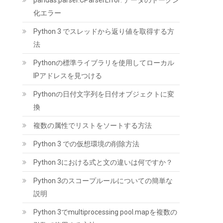
pandas.parser.CParserError: データのトークン
化エラー
Python 3 でスレッドから返り値を取得する方
ARCTIC P12 Pro PST - パワフルなプレミアム
ファン、Yケーブルスプリッター付き120mm
法
PWMファン 600-3000 RPM、0 RPM
Pythonの標準ライブラリを使用してローカル
(
544586
)
GBP 5.40
(2026-08-06 04:03
IPアドレスを見つける
詳細はこちら
GMT +09:00 時点 -
)
Pythonの日付文字列を日付オブジェクトに変
換
複数の属性でリストをソートする方法
Python 3 での仮想環境の削除方法
Python 3における式と文の違いは何ですか？
Python 3のスコープルールについての簡単な
Hanye SSD 1TB PCIe Gen4x4 M.2 NVMe 2280
ヒートシンク搭載 新型PS5 / PS5動作確認済み
説明
R:7400MB/s W:6500MB/s 高耐久3D NAND
TLC HE70 正規代理店品メーカー5年保証
Python 3でmultiprocessing pool.mapを複数の