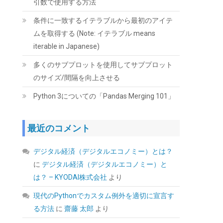
引数で使用する方法
(
5462759
)
GBP 136.98
(2026-08-06
詳細はこちら
04:03 GMT +09:00 時点 -
)
条件に一致するイテラブルから最初のアイテ
ムを取得する (Note: イテラブル means
iterable in Japanese)
多くのサブプロットを使用してサブプロット
のサイズ/間隔を向上させる
Python 3についての「Pandas Merging 101」
UGREEN 2.5 インチ HDD/SSD ケース 5Gbps
最近のコメント
6TB容量 USB3.0 SATA3.0 高速ハードディスク
ケース | USB A-Micro B/9.5mm以下まで対応/
自動スリープ/UASP 対応/TRIM&S.M.A.R.T.機
デジタル経済（デジタルエコノミー）とは？
能を搭載/インジケーターで状態が一目/工具不
に
デジタル経済（デジタルエコノミー）と
要/コンパクト/MacOS/Windows//Linux
PS4Pro/PS3対応
は？ – KYODAI株式会社
より
(
54231355
)
GBP 4.62
現代のPythonでカスタム例外を適切に宣言す
(2026-08-06
詳細はこちら
る方法
に
齋藤 太郎
より
04:03 GMT +09:00 時点 -
)