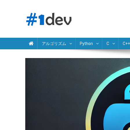
Skip
to
content
Python JavaScript Java C# C++ Ruby PHP Swift Kotlin Go 
独学でプログラミング学習
アルゴリズム
Python
C
C++