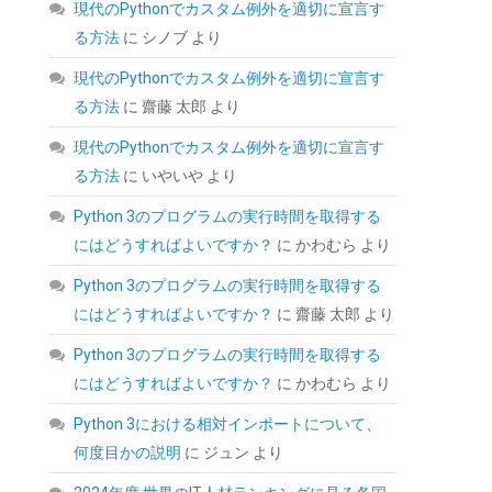
現代のPythonでカスタム例外を適切に宣言す
る方法
に
シノブ
より
現代のPythonでカスタム例外を適切に宣言す
る方法
に
齋藤 太郎
より
現代のPythonでカスタム例外を適切に宣言す
る方法
に
いやいや
より
【整備済み品】 Earth Dreams内蔵 HDD 2TB
3.5インチ デスクトップPC 増設・データバック
Python 3のプログラムの実行時間を取得する
アップ用 ハードディスク 保証1年
にはどうすればよいですか？
に
かわむら
より
(
538575
)
GBP 45.22
(2026-08-06 04:03
Python 3のプログラムの実行時間を取得する
詳細はこちら
GMT +09:00 時点 -
)
にはどうすればよいですか？
に
齋藤 太郎
より
Python 3のプログラムの実行時間を取得する
にはどうすればよいですか？
に
かわむら
より
Python 3における相対インポートについて、
何度目かの説明
に
ジュン
より