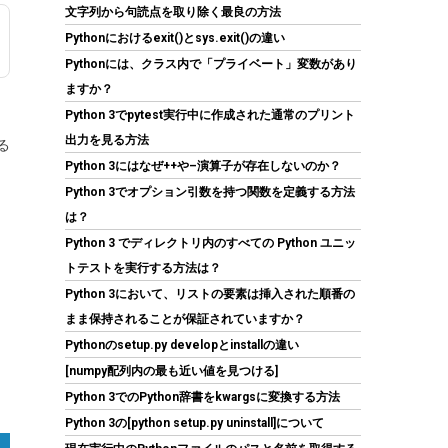
SP512GBSS3A55S25
文字列から句読点を取り除く最良の方法
Pythonにおけるexit()とsys.exit()の違い
(
54310588
)
GBP 62.65
(2026-08-06
Pythonには、クラス内で「プライベート」変数があり
詳細はこちら
04:03 GMT +09:00 時点 -
)
ますか？
Python 3でpytest実行中に作成された通常のプリント
出力を見る方法
る
Python 3にはなぜ++や–演算子が存在しないのか？
Python 3でオプション引数を持つ関数を定義する方法
は？
Python 3 でディレクトリ内のすべての Python ユニッ
トテストを実行する方法は？
JastBang USB-C HDMIキャプチャーボード 4K
Python 3において、リストの要素は挿入された順番の
入力 1080P録画 UVC対応 低遅延 電源不要 ドラ
イバー不要 | Switch、PS5、PC、iOS、
まま保持されることが保証されていますか？
Androidに対応。OBS Studio、Twitch、
Pythonのsetup.py developとinstallの違い
YouTubeを使用したゲーム実況やライブ配信、
会議録画に活用できます。小型軽量｜日本語取
[numpy配列内の最も近い値を見つける]
扱説明書付き。
Python 3でのPython辞書をkwargsに変換する方法
Python 3の[python setup.py uninstall]について
(
546393
)
GBP 7.72
(2026-08-06 04:03