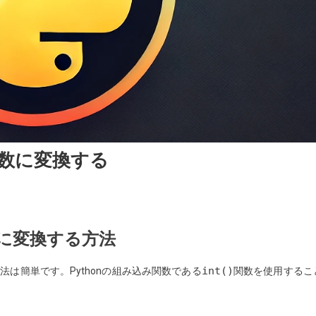
を整数に変換する
on
整数に変換する方法
int()
方法は簡単です。Pythonの組み込み関数である
関数を使用するこ