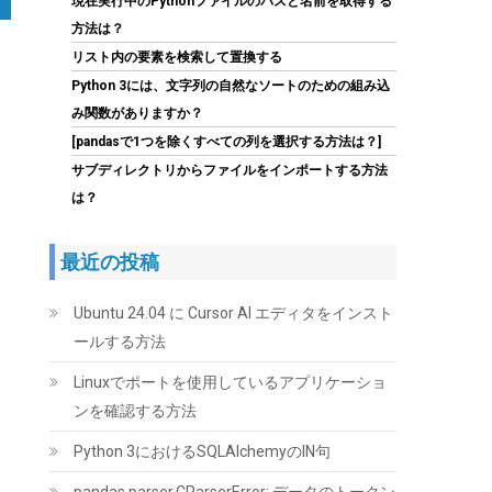
現在実行中のPythonファイルのパスと名前を取得する
詳細はこちら
GMT +09:00 時点 -
)
方法は？
リスト内の要素を検索して置換する
Python 3には、文字列の自然なソートのための組み込
み関数がありますか？
[pandasで1つを除くすべての列を選択する方法は？]
サブディレクトリからファイルをインポートする方法
は？
Amazon限定 キオクシア 内蔵SSD 1TB PCIe
Gen4×4 NVMe M.2 2280 読込7,200M SSD-
最近の投稿
CK1.0N4B/R
(
54519
)
GBP 143.25
Ubuntu 24.04 に Cursor AI エディタをインスト
(2026-08-06 04:03
詳細はこちら
GMT +09:00 時点 -
)
ールする方法
Linuxでポートを使用しているアプリケーショ
ンを確認する方法
Python 3におけるSQLAlchemyのIN句