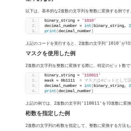
の
以下は、基本的な2進数の文字列を整数に変換する例です
文
binary_string = 
'1010'
字
decimal_number = 
int
(
binary_string, 
2
列
print
(
decimal_number
)
を
'1010'
整
上記のコードを実行すると、2進数の文字列
が1
数
マスクを使用した例
に
変
2進数の文字列を整数に変換する際に、特定のビット数で
換
binary_string = 
'110011'
す
mask = 0b1111  
# マスクは4ビットとして
decimal_number = 
int
(
binary_string, 
2
る
print
(
decimal_number
)
'110011'
上記の例では、2進数の文字列
を10進数に変
桁数を指定した例
2進数の文字列の桁数を指定して、整数に変換する方法も