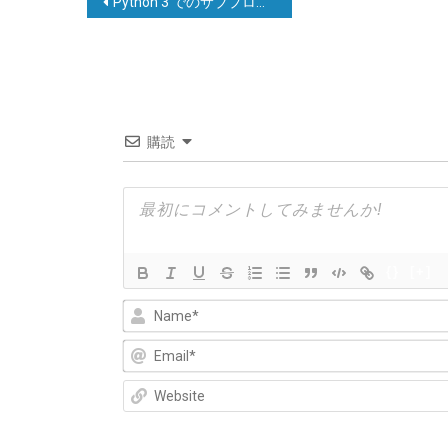
Python 3 でのサブプロセスの出力を非表示にする方法
稿
ナ
ビ
ゲ
購読
ー
シ
ョ
ン
{}
[+]