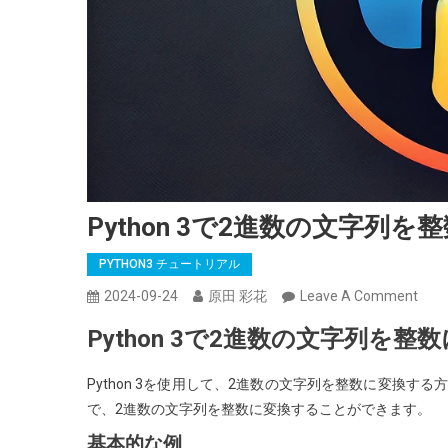
Python 3で2進数の文字列
PYTHON3 チュートリアル
On
2024-09-24
原田 彩花
Leave A Comment
Pyth
Python 3で2進数の文字列を
3
で
Python 3を使用して、2進数の文字列を整数に変換する
2
で、2進数の文字列を整数に変換することができます。
進
基本的な例
数