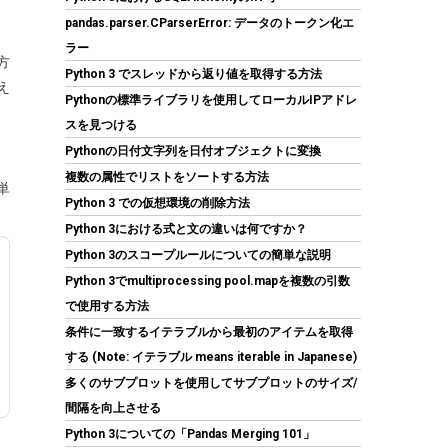
pandas.parser.CParserError: データのトークン化エ
【Amazon.co.jp 限定】Western Digital ウエス
ラー
タンデジタル WD Red Plus 内蔵 HDD 8TB CMR
方
Python 3 でスレッドから返り値を取得する方法
3.5インチ SATA 5640rpm キャッシュ256MB
え
NAS メーカー保証3年 WD80EFAX-AJP エコパ
Pythonの標準ライブラリを使用してローカルIPアドレ
ッケージ 【国内正規取扱代理店】
スを見つける
Pythonの日付文字列を日付オブジェクトに変換
(
542395
)
GBP 286.57
(2026-08-07
複数の属性でリストをソートする方法
詳細はこちら
04:03 GMT +09:00 時点 -
)
単
Python 3 での仮想環境の削除方法
Python 3における式と文の違いは何ですか？
Python 3のスコープルールについての簡単な説明
Python 3でmultiprocessing pool.mapを複数の引数
で使用する方法
条件に一致するイテラブルから最初のアイテムを取得
する (Note: イテラブル means iterable in Japanese)
KingSpec SSD 1TB SATAIII 6Gb/s 2.5インチ内
多くのサブプロットを使用してサブプロットのサイズ/
蔵SSD 最大読込570MB/s 3D NAND メーカー保
間隔を向上させる
証3年
Python 3についての「Pandas Merging 101」