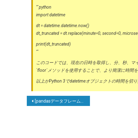
“`python
import datetime
dt = datetime.datetime.now()
dt_truncated = dt.replace(minute=0, second=0, micros
print(dt_truncated)
“`
このコードでは、現在の日時を取得し、分、秒、マ
`floor`メソッドを使用することで、より簡潔に時
以上がPython 3でdatetimeオブジェクトの時
投
[pandasデータフレームの文字列エントリを分割（explode）して別々の行にする]
稿
ナ
ビ