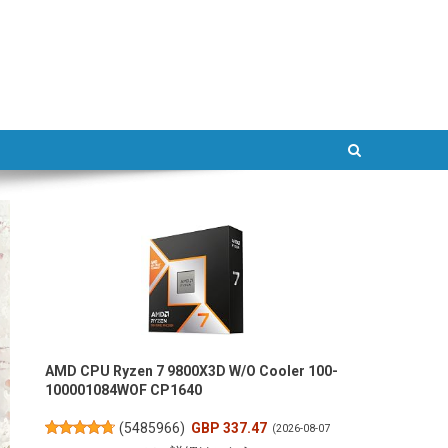
ATLAB
AMD CPU Ryzen 7 9800X3D W/O Cooler 100-
100001084WOF CP1640
(
5485966
)
GBP 337.47
(2026-08-07