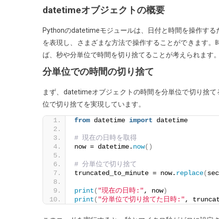
datetimeオブジェクトの概要
ジ
ェ
Pythonのdatetimeモジュールは、日付と時間を操作
ク
を表現し、さまざまな方法で操作することができます。
ト
ば、秒や分単位で時間を切り捨てることが考えられます
の
分単位での時間の切り捨て
時
間
まず、datetimeオブジェクトの時間を分単位で切り
を
位で切り捨てを実現しています。
切
from
 datetime 
import
 datetime
り
捨
# 現在の日時を取得
て
now = datetime.
now
()
る
# 分単位で切り捨て
方
truncated_to_minute = now.
replace
(
sec
法
print
(
"現在の日時:"
, now
)
print
(
"分単位で切り捨てた日時:"
, trunca