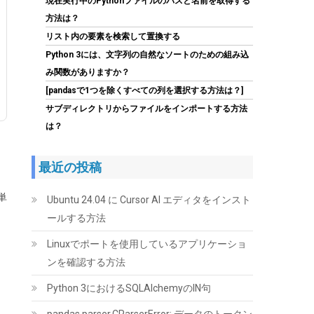
現在実行中のPythonファイルのパスと名前を取得する
方法は？
リスト内の要素を検索して置換する
Python 3には、文字列の自然なソートのための組み込
み関数がありますか？
Tuloka 4個ヒートシンク 導熱接着シート4pcs
[pandasで1つを除くすべての列を選択する方法は？]
付き 熱暴走対策 冷却ラジエーターフィンCPU
ICチップ 回路基板 LEDアンプに適用 アルミニウ
サブディレクトリからファイルをインポートする方法
ム 黒 70mm×22mm×6mm
は？
(
5422382
)
GBP 3.61
(2026-08-07 04:03
詳細はこちら
GMT +09:00 時点 -
)
最近の投稿
単
Ubuntu 24.04 に Cursor AI エディタをインスト
ールする方法
Linuxでポートを使用しているアプリケーショ
ンを確認する方法
Python 3におけるSQLAlchemyのIN句
ID-COOLING FROZN A620 PRO SE - ブラック