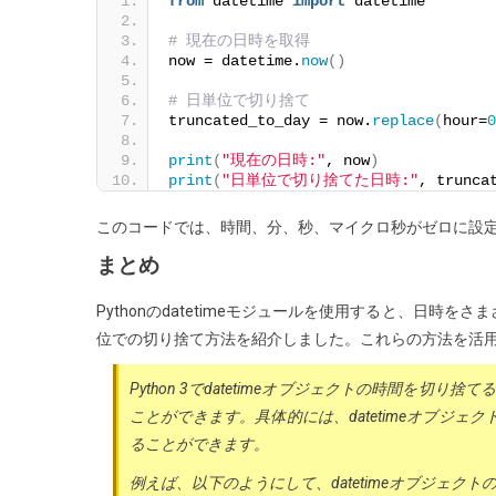
from
 datetime 
import
 datetime
# 現在の日時を取得
now = datetime.
now
()
# 日単位で切り捨て
truncated_to_day = now.
replace
(
hour=
0
print
(
"現在の日時:"
, now
)
print
(
"日単位で切り捨てた日時:"
, trunca
このコードでは、時間、分、秒、マイクロ秒がゼロに設
まとめ
Pythonのdatetimeモジュールを使用すると、日
位での切り捨て方法を紹介しました。これらの方法を活
Python 3でdatetimeオブジェクトの時間を切り
ことができます。具体的には、datetimeオブジェクトの
ることができます。
例えば、以下のようにして、datetimeオブジェク