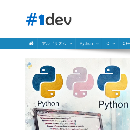
Skip
to
content
Python JavaScript Java C# C++ Ruby PHP Swift Kotlin Go 
独学でプログラミング学習
アルゴリズム
Python
C
C++