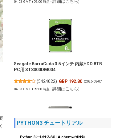
詳細はこちら
04:03 GMT +09:00 時点 -
)
Seagate BarraCuda 3.5インチ 内蔵HDD 8TB
PC用 ST8000DM004
(
5424022
)
GBP 192.80
(2026-08-07
詳細はこちら
04:03 GMT +09:00 時点 -
)
要
PYTHON3 チュートリアル
く
Python 3におけるSQLAlchemyのIN句