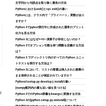
(
5434010
)
GBP 91.53
文字列から句読点を取り除く最良の方法
(2026-08-07
詳細はこちら
04:03 GMT +09:00 時点 -
)
Pythonにおけるexit()とsys.exit()の違い
Pythonには、クラス内で「プライベート」変数があり
ますか？
Python 3でpytest実行中に作成された通常のプリント
出力を見る方法
Python 3にはなぜ++や–演算子が存在しないのか？
Python 3でオプション引数を持つ関数を定義する方法
は？
シー・エフ・デー販売 CFD販売 CFD Standard
Python 3 でディレクトリ内のすべての Python ユニッ
デスクトップ用 メモリ DDR4 3200 (PC4-
トテストを実行する方法は？
25600) 16GB×2枚 288pin DIMM 相性保証
Python 3において、リストの要素は挿入された順番の
W4U3200CS-16G
まま保持されることが保証されていますか？
(
5421031
)
GBP 158.18
(2026-08-07
Pythonのsetup.py developとinstallの違い
詳細はこちら
04:03 GMT +09:00 時点 -
)
[numpy配列内の最も近い値を見つける]
ま
Python 3でのPython辞書をkwargsに変換する方法
Python 3の[python setup.py uninstall]について