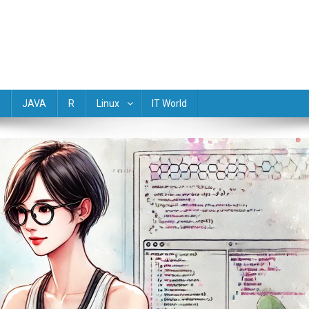
(Golang) Rust TypeScript Objective-C R Dart Scala Perl Lua Haskell M
JAVA
R
Linux
IT World