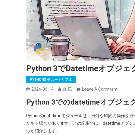
Python 3でdatetime
PYTHON3 チュートリアル
On
2024-09-14
森 凪
Leave A Comment
Python
Python 3でのdatetimeオ
3
で
Pythonのdatetimeモジュールは、日付や時間の
Datetime
がある場合があります。この記事では、datetimeオ
オ
つか紹介します。
ブ