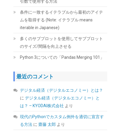
引数で使用する方法
YouTubeを使用したゲーム実況やライブ配信、
会議録画に活用できます。小型軽量｜日本語取
条件に一致するイテラブルから最初のアイテ
扱説明書付き。
ムを取得する (Note: イテラブル means
(
546393
)
GBP 7.71
(2026-08-07 04:03
iterable in Japanese)
詳細はこちら
GMT +09:00 時点 -
)
多くのサブプロットを使用してサブプロット
のサイズ/間隔を向上させる
Python 3についての「Pandas Merging 101」
最近のコメント
デジタル経済（デジタルエコノミー）とは？
CFD販売 デスクトップPC用メモリ グラフェン
に
デジタル経済（デジタルエコノミー）と
銅箔 ヒートシンク DDR5-5600 32GB×2枚
(64GB) 相性保証 288pin シー・エフ・デー販売
は？ – KYODAI株式会社
より
CFD Standard W5U5600CS-32GC46F
現代のPythonでカスタム例外を適切に宣言す
(
54616
)
GBP 466.81
(2026-08-07 04:03
る方法
に
齋藤 太郎
より
詳細はこちら
GMT +09:00 時点 -
)