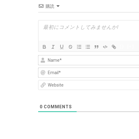
ゲ
購読
ー
シ
ョ
ン
{}
[+]
0
COMMENTS