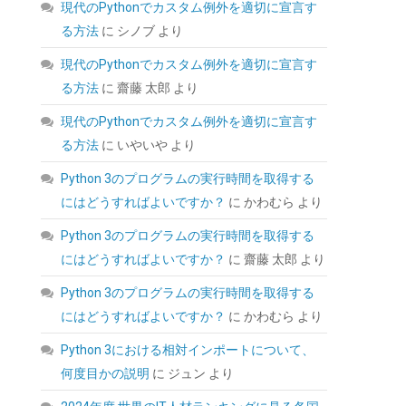
現代のPythonでカスタム例外を適切に宣言す
る方法
に
シノブ
より
現代のPythonでカスタム例外を適切に宣言す
る方法
に
齋藤 太郎
より
現代のPythonでカスタム例外を適切に宣言す
る方法
に
いやいや
より
SP Silicon Power シリコンパワー SSD 512GB
Python 3のプログラムの実行時間を取得する
3D NAND採用 SATA3 6Gb/s 2.5インチ 7mm
にはどうすればよいですか？
に
かわむら
より
PS4動作確認済 3年保証 A55シリーズ
SP512GBSS3A55S25
Python 3のプログラムの実行時間を取得する
(
54310588
)
GBP 61.49
にはどうすればよいですか？
に
齋藤 太郎
より
(2026-08-07
詳細はこちら
04:03 GMT +09:00 時点 -
)
Python 3のプログラムの実行時間を取得する
にはどうすればよいですか？
に
かわむら
より
Python 3における相対インポートについて、
何度目かの説明
に
ジュン
より