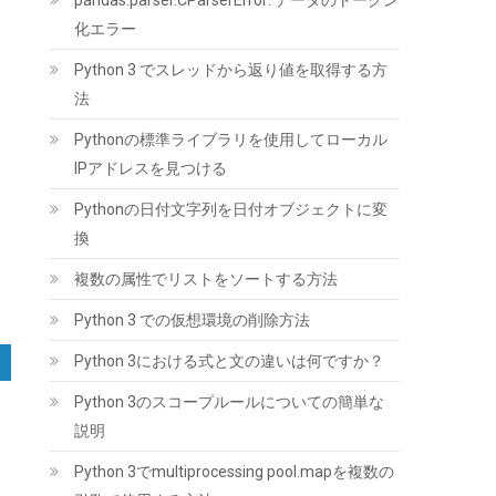
pandas.parser.CParserError: データのトークン
アウトデュアルタワーエアCPUクーラー、6本
の6mm熱管、デュアル120x120x25mm静音フ
化エラー
ァン、Intel LGA1700/1851/1200/115X対応；
Python 3 でスレッドから返り値を取得する方
AMD AM4/AM5（高さ157mm) | 6本のヒートパ
イプ、デュアル120mm静音ファン、最大
法
27.2dB(A)。Intel LGA1851/1700/1200/115X &
AMD AM5/AM4に対応。取り付け簡単。
Pythonの標準ライブラリを使用してローカル
IPアドレスを見つける
(
542600
)
GBP 20.85
(2026-08-07 04:03
詳細はこちら
GMT +09:00 時点 -
)
Pythonの日付文字列を日付オブジェクトに変
換
複数の属性でリストをソートする方法
Python 3 での仮想環境の削除方法
Python 3における式と文の違いは何ですか？
Python 3のスコープルールについての簡単な
JastBang USB-C HDMIキャプチャーボード 4K
説明
入力 1080P録画 UVC対応 低遅延 電源不要 ドラ
イバー不要 | Switch、PS5、PC、iOS、
Python 3でmultiprocessing pool.mapを複数の
Androidに対応。OBS Studio、Twitch、