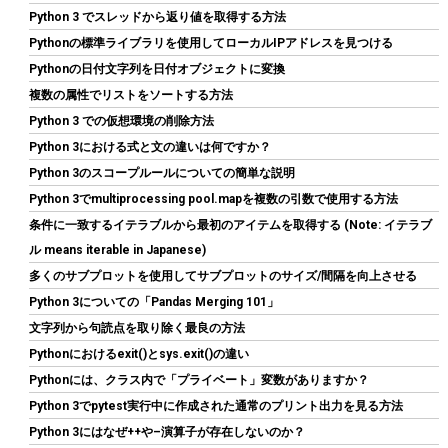
Python 3 でスレッドから返り値を取得する方法
Pythonの標準ライブラリを使用してローカルIPアドレスを見つける
Pythonの日付文字列を日付オブジェクトに変換
JastBang USB-C HDMIキャプチャーボード 4K入力 1080P録画
複数の属性でリストをソートする方法
UVC対応 低遅延 電源不要 ドライバー不要 | Switch、PS5、PC、
iOS、Androidに対応。OBS Studio、Twitch、YouTubeを使用し
Python 3 での仮想環境の削除方法
たゲーム実況やライブ配信、会議録画に活用できます。小型軽量
Python 3における式と文の違いは何ですか？
｜日本語取扱説明書付き。
Python 3のスコープルールについての簡単な説明
詳細はこ
(
546393
)
GBP 7.69
(2026-08-10 04:05 GMT +09:00 時点 -
Python 3でmultiprocessing pool.mapを複数の引数で使用する方法
ちら
)
条件に一致するイテラブルから最初のアイテムを取得する (Note: イテラブ
ル means iterable in Japanese)
多くのサブプロットを使用してサブプロットのサイズ/間隔を向上させる
Python 3についての「Pandas Merging 101」
文字列から句読点を取り除く最良の方法
Pythonにおけるexit()とsys.exit()の違い
Pythonには、クラス内で「プライベート」変数がありますか？
Python 3でpytest実行中に作成された通常のプリント出力を見る方法
Python 3にはなぜ++や–演算子が存在しないのか？
ASUS 1スロットサイズで完全ファンレスを実現したGT 710ビデ