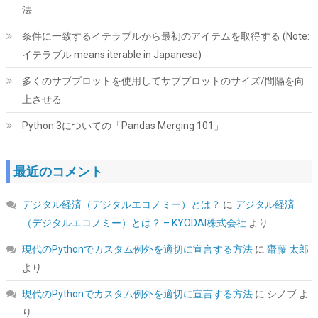
法
ORICO M.2 NVMe SSD 外付けケース USB 3.2 Gen2 10Gbps高速
条件に一致するイテラブルから最初のアイテムを取得する (Note:
データ転送 NVMe/PCIE 対応2230/2242/2260/2280 SSD ケース
M2 SSD 外付けケース 8TB容量に対応 UASPサポート ABS+アルミ
イテラブル means iterable in Japanese)
材質 黑 M2PV-BK
多くのサブプロットを使用してサブプロットのサイズ/間隔を向
詳細はこ
(
539767
)
GBP 8.17
(2026-08-10 04:05 GMT +09:00 時点 -
上させる
ちら
)
Python 3についての「Pandas Merging 101」
最近のコメント
デジタル経済（デジタルエコノミー）とは？
に
デジタル経済
（デジタルエコノミー）とは？ – KYODAI株式会社
より
現代のPythonでカスタム例外を適切に宣言する方法
に
齋藤 太郎
【Amazon.co.jp 限定】Western Digital ウエスタンデジタル WD
より
Red Plus 内蔵 HDD 8TB CMR 3.5インチ SATA 5640rpm キャッシ
ュ256MB NAS メーカー保証3年 WD80EFAX-AJP エコパッケージ
現代のPythonでカスタム例外を適切に宣言する方法
に
シノブ
よ
【国内正規取扱代理店】
り