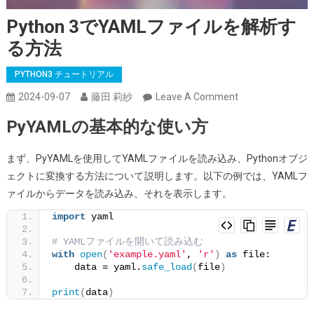
Python 3でYAMLファイルを解析す
る方法
PYTHON3 チュートリアル
On
2024-09-07
藤田 莉紗
Leave A Comment
Python
PyYAMLの基本的な使い方
3
で
まず、PyYAMLを使用してYAMLファイルを読み込み、Pythonオブジ
YAML
ェクトに変換する方法について説明します。以下の例では、YAMLフ
フ
ァイルからデータを読み込み、それを表示します。
ァ
import
 yaml
イ
ル
# YAMLファイルを開いて読み込む
を
with
open
(
'example.yaml'
, 
'r'
)
as
 file:
    data = yaml.
safe_load
(
file
)
解
析
print
(
data
)
す