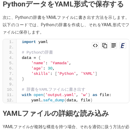
PythonデータをYAML形式で保存する
る
方
次に、Pythonの辞書をYAMLファイルに書き出す方法を示します。
法
以下のコードでは、Pythonの辞書を作成し、それをYAML形式でフ
ァイルに保存します。
import
 yaml
# Pythonの辞書
data = 
{
'name'
: 
'Yamada'
,
'age'
: 
30
,
'skills'
: 
[
'Python'
, 
'YAML'
]
}
# 辞書をYAMLファイルに書き出す
with
open
(
'output.yaml'
, 
'w'
)
as
 file:
    yaml.
safe_dump
(
data, file
)
YAMLファイルの詳細な読み込み
YAMLファイルが複雑な構造を持つ場合、それを適切に扱う方法が必