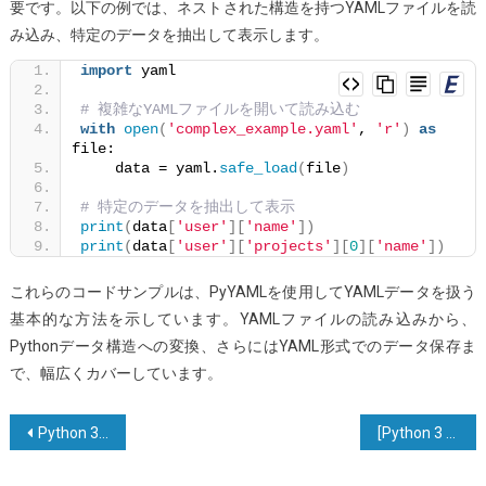
要です。以下の例では、ネストされた構造を持つYAMLファイルを読
み込み、特定のデータを抽出して表示します。
import
 yaml
# 複雑なYAMLファイルを開いて読み込む
with
open
(
'complex_example.yaml'
, 
'r'
)
as
file:
    data = yaml.
safe_load
(
file
)
# 特定のデータを抽出して表示
print
(
data
[
'user'
][
'name'
])
print
(
data
[
'user'
][
'projects'
][
0
][
'name'
])
これらのコードサンプルは、PyYAMLを使用してYAMLデータを扱う
基本的な方法を示しています。YAMLファイルの読み込みから、
Pythonデータ構造への変換、さらにはYAML形式でのデータ保存ま
で、幅広くカバーしています。
投
Python 3でPandas Series / DataFrame全体をきれいに表示する
[Python 3 で pip でインストールされたすべてのパッケージを削除する方法は？]
稿