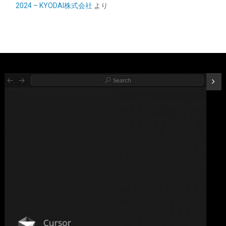
2024 – KYODAI株式会社
より
シー・エフ・デー販売 CFD販売 CFD Standard デスクトップ用 メ
モリ DDR4 3200 (PC4-25600) 16GB×2枚 288pin DIMM 相性保証
W4U3200CS-16G
詳細
(
5421033
)
GBP 157.77
(2026-08-10 04:05 GMT +09:00 時点 -
はこちら
)