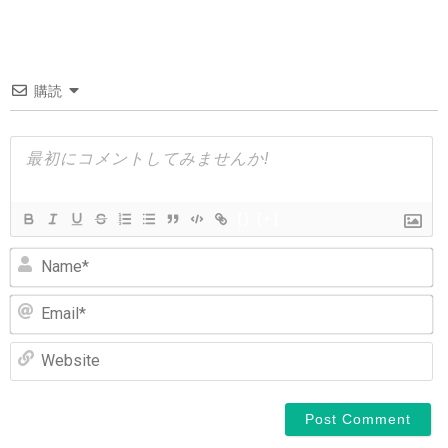
ナ
ビ
ゲ
購読
ー
シ
ョ
ン
{}
[+]
N
Em
We