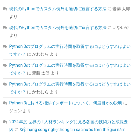
詳細は
(
542397
)
GBP 262.78
(2026-08-10 04:05 GMT +09:00 時点 -
現代のPythonでカスタム例外を適切に宣言する方法
に
齋藤 太郎
こちら
)
より
現代のPythonでカスタム例外を適切に宣言する方法
に
いやいや
より
Python 3のプログラムの実行時間を取得するにはどうすればよい
ですか？
に
かわむら
より
Python 3のプログラムの実行時間を取得するにはどうすればよい
ですか？
に
齋藤 太郎
より
KingSpec SSD 1TB SATAIII 6Gb/s 2.5インチ内蔵SSD 最大読込
570MB/s 3D NAND メーカー保証3年
Python 3のプログラムの実行時間を取得するにはどうすればよい
ですか？
に
かわむら
より
詳細は
(
5434011
)
GBP 91.30
(2026-08-10 04:05 GMT +09:00 時点 -
こちら
)
Python 3における相対インポートについて、何度目かの説明
に
ジュン
より
2024年度 世界のIT人材ランキングに見る各国の技術力と成長要
因
に
Xếp hạng công nghệ thông tin các nước trên thế giới năm