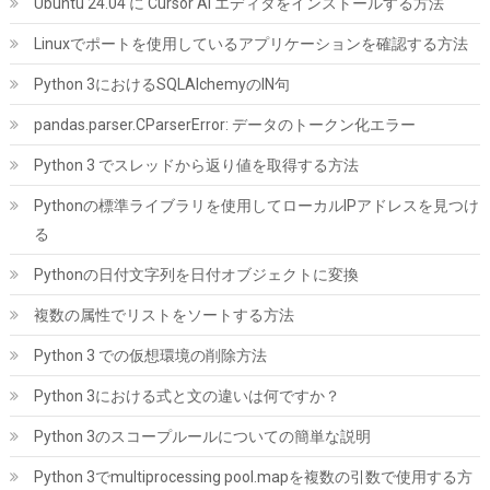
Ubuntu 24.04 に Cursor AI エディタをインストールする方法
Linuxでポートを使用しているアプリケーションを確認する方法
Python 3におけるSQLAlchemyのIN句
pandas.parser.CParserError: データのトークン化エラー
AsiaHorse ARGB PC ファン 120MM 3本 逆向(吸気) ケースファン
Python 3 でスレッドから返り値を取得する方法
4Pin PWM、5V 3Pin ARGB /61.5 CFM/1800RPM/高精度・高性能
HDBベアリング/作動時間50,000時間/24個のLEDライト。Asus
Pythonの標準ライブラリを使用してローカルIPアドレスを見つけ
Aura、ASRock、GIGABYTE MSI RGBとの互換性あり
る
詳細は
(
542442
)
GBP 13.67
(2026-08-10 04:05 GMT +09:00 時点 -
Pythonの日付文字列を日付オブジェクトに変換
こちら
)
複数の属性でリストをソートする方法
Python 3 での仮想環境の削除方法
Python 3における式と文の違いは何ですか？
Python 3のスコープルールについての簡単な説明
Python 3でmultiprocessing pool.mapを複数の引数で使用する方