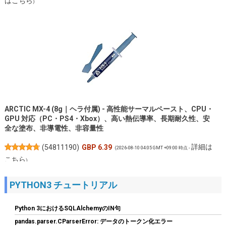
はこちら
)
ARCTIC MX-4 (8g｜ヘラ付属) - 高性能サーマルペースト、CPU・
GPU 対応（PC・PS4・Xbox）、高い熱伝導率、長期耐久性、安
全な塗布、非導電性、非容量性
詳細は
(
54811190
)
GBP 6.39
(2026-08-10 04:05 GMT +09:00 時点 -
こちら
)
PYTHON3 チュートリアル
Python 3におけるSQLAlchemyのIN句
pandas.parser.CParserError: データのトークン化エラー