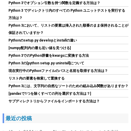
オカード GT710-SL-2GD5-BRK-EVO/国内正規代理店品
Python 3でオプション引数を持つ関数を定義する方法は？
Python 3 でディレクトリ内のすべての Python ユニットテストを実行する
詳細はこ
(
54267
)
GBP 28.79
(2026-08-10 04:05 GMT +09:00 時点 -
方法は？
ちら
)
Python 3において、リストの要素は挿入された順番のまま保持されることが
保証されていますか？
Pythonのsetup.py developとinstallの違い
[numpy配列内の最も近い値を見つける]
Python 3でのPython辞書をkwargsに変換する方法
Python 3の[python setup.py uninstall]について
現在実行中のPythonファイルのパスと名前を取得する方法は？
リスト内の要素を検索して置換する
Biwin NV7400 1TB SSD NVMe2.0 M.2 Type 2280 PCIe Gen4×4 最
Python 3には、文字列の自然なソートのための組み込み関数がありますか？
大読込：7450MB/s (R:7450MB/s、W:6500MB/s) 内蔵SSD 高耐
久 PS5/PS5 Pro動作確認済み メーカー5年保証
[pandasで1つを除くすべての列を選択する方法は？]
サブディレクトリからファイルをインポートする方法は？
詳細は
(
546826
)
GBP 134.59
(2026-08-10 04:05 GMT +09:00 時点 -
こちら
)
最近の投稿