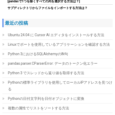
詳細
(
5462755
)
GBP 136.52
[pandasで1つを除くすべての列を選択する方法は？]
(2026-08-09 04:05 GMT +09:00 時点 -
はこちら
サブディレクトリからファイルをインポートする方法は？
)
最近の投稿
Ubuntu 24.04 に Cursor AI エディタをインストールする方法
Linuxでポートを使用しているアプリケーションを確認する方法
Python 3におけるSQLAlchemyのIN句
玄人志向 電源ユニット 600W ATX 電源 80 PLUS スタンダード PC
pandas.parser.CParserError: データのトークン化エラー
電源 12cm静音ファン KRPW-L5-600W/80+/REV2.0
Python 3 でスレッドから返り値を取得する方法
詳細は
(
542183
)
GBP 17.62
(2026-08-09 04:05 GMT +09:00 時点 -
Pythonの標準ライブラリを使用してローカルIPアドレスを見つけ
こちら
)
る
Pythonの日付文字列を日付オブジェクトに変換
複数の属性でリストをソートする方法