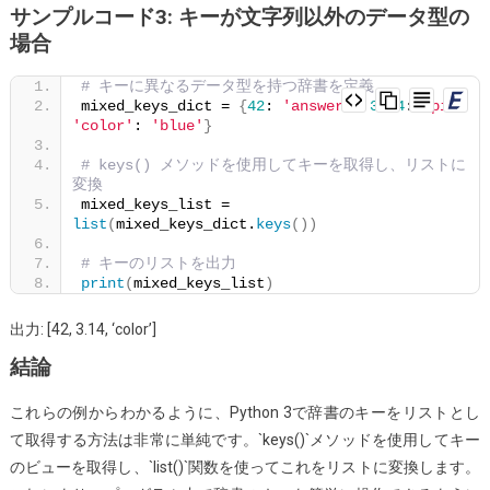
サンプルコード3: キーが文字列以外のデータ型の
場合
# キーに異なるデータ型を持つ辞書を定義
mixed_keys_dict = 
{
42
: 
'answer'
, 
3.14
: 
'pi'
, 
'color'
: 
'blue'
}
# keys() メソッドを使用してキーを取得し、リストに
変換
mixed_keys_list = 
list
(
mixed_keys_dict.
keys
())
# キーのリストを出力
print
(
mixed_keys_list
)
出力: [42, 3.14, ‘color’]
結論
これらの例からわかるように、Python 3で辞書のキーをリストとし
て取得する方法は非常に単純です。`keys()`メソッドを使用してキー
のビューを取得し、`list()`関数を使ってこれをリストに変換します。