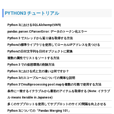
PYTHON3 チュートリアル
Python 3におけるSQLAlchemyのIN句
pandas.parser.CParserError: データのトークン化エラー
Python 3 でスレッドから返り値を取得する方法
Pythonの標準ライブラリを使用してローカルIPアドレスを見つける
Tuloka 4個ヒートシンク 導熱接着シート4pcs付き 熱暴走対策 冷
Pythonの日付文字列を日付オブジェクトに変換
却ラジエーターフィンCPU ICチップ 回路基板 LEDアンプに適用
複数の属性でリストをソートする方法
アルミニウム 黒 70mm×22mm×6mm
Python 3 での仮想環境の削除方法
詳細は
(
5422382
)
GBP 3.60
(2026-08-09 04:05 GMT +09:00 時点 -
Python 3における式と文の違いは何ですか？
こちら
)
Python 3のスコープルールについての簡単な説明
Python 3でmultiprocessing pool.mapを複数の引数で使用する方法
条件に一致するイテラブルから最初のアイテムを取得する (Note: イテラブ
ル means iterable in Japanese)
多くのサブプロットを使用してサブプロットのサイズ/間隔を向上させる
Python 3についての「Pandas Merging 101」