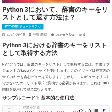
Python 3において、辞書のキーをリ
ストとして返す方法は？
PYTHON3 チュートリアル
On
2024-09-10
中野 莉緒
Leave A Comment
Python
Python 3における辞書のキーをリスト
3
として取得する方法
に
お
Python 3では、辞書のキーをリストとして取得するには、辞書オブ
い
ジェクトの`keys()`メソッドを使用します。このメソッドは辞書内の
て、
全てのキーを含むビューを返します。しかし、このビューはリスト
辞
ではないため、リスト形式に変換する必要があります。これは`list()`
書
関数を使用して簡単に行えます。
の
キ
サンプルコード1: 基本的な使用法
ー
# 辞書を定義
を