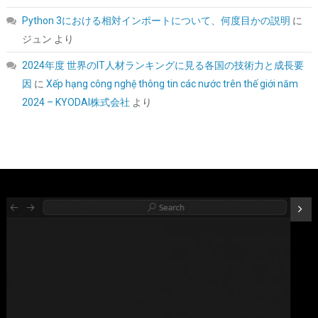
Python 3における相対インポートについて、何度目かの説明
に
ジュン
より
2024年度 世界のIT人材ランキングに見る各国の技術力と成長要
因
に
Xếp hạng công nghệ thông tin các nước trên thế giới năm
シリコンパワー デスクトップPC用 メモリ DDR4 3200 PC4-25600
2024 – KYODAI株式会社
より
16GB x 2枚 (32GB) 288Pin 1.2V CL22 SP032GBLFU320F22
詳細は
(
544409
)
GBP 173.07
(2026-08-09 04:05 GMT +09:00 時点 -
こちら
)