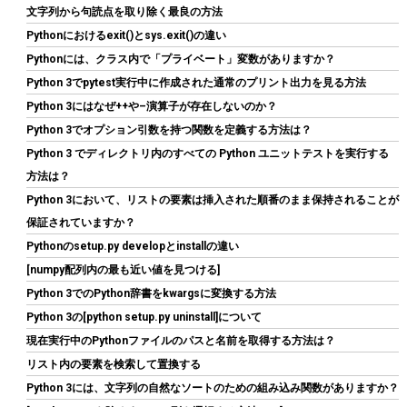
文字列から句読点を取り除く最良の方法
Pythonにおけるexit()とsys.exit()の違い
シー・エフ・デー販売 CFD販売 CFD Standard デスクトップ用 メ
Pythonには、クラス内で「プライベート」変数がありますか？
モリ DDR4 3200 (PC4-25600) 16GB×2枚 288pin DIMM 相性保証
Python 3でpytest実行中に作成された通常のプリント出力を見る方法
W4U3200CS-16G
Python 3にはなぜ++や–演算子が存在しないのか？
詳細
(
5421032
)
GBP 157.20
(2026-08-09 04:05 GMT +09:00 時点 -
Python 3でオプション引数を持つ関数を定義する方法は？
はこちら
)
Python 3 でディレクトリ内のすべての Python ユニットテストを実行する
方法は？
Python 3において、リストの要素は挿入された順番のまま保持されることが
保証されていますか？
Pythonのsetup.py developとinstallの違い
[numpy配列内の最も近い値を見つける]
Python 3でのPython辞書をkwargsに変換する方法
Python 3の[python setup.py uninstall]について
現在実行中のPythonファイルのパスと名前を取得する方法は？
Hanye SSD 1TB PCIe Gen4x4 M.2 NVMe 2280 ヒートシンク搭載
新型PS5 / PS5動作確認済み R:7400MB/s W:6500MB/s 高耐久3D
リスト内の要素を検索して置換する
NAND TLC HE70 正規代理店品メーカー5年保証
Python 3には、文字列の自然なソートのための組み込み関数がありますか？