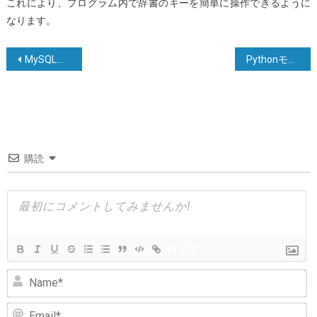
これにより、プログラム内で辞書のキーを簡単に操作できるように
なります。
投
MySQLやMariaDBのrootパスワードを変更する方法
Pythonモジュールをアンロード（リロード）する方法は？
稿
ナ
ビ
ゲ
購読
ー
シ
ョ
ン
{}
[+]
N
Em