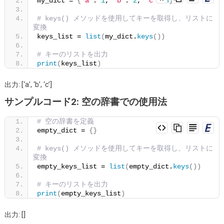
my_dict = 
{
'a'
: 
1
, 
'b'
: 
2
, 
'c'
: 
3
}
リ
# keys() メソッドを使用してキーを取得し、リストに
ス
変換
ト
keys_list = 
list
(
my_dict.
keys
())
と
# キーのリストを出力
し
print
(
keys_list
)
て
返
出力: [‘a’, ‘b’, ‘c’]
す
サンプルコード2: 空の辞書での使用法
方
法
# 空の辞書を定義
empty_dict = 
{}
は？
# keys() メソッドを使用してキーを取得し、リストに
変換
empty_keys_list = 
list
(
empty_dict.
keys
())
# キーのリストを出力
print
(
empty_keys_list
)
出力: []