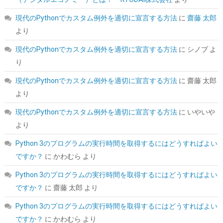
詳細
(
5456329
)
GBP 191.44
(2026-08-09 04:05 GMT +09:00 時点 -
現代のPythonでカスタム例外を適切に宣言する方法
に
齋藤 太郎
はこちら
)
より
現代のPythonでカスタム例外を適切に宣言する方法
に
シノブ
よ
り
現代のPythonでカスタム例外を適切に宣言する方法
に
齋藤 太郎
より
現代のPythonでカスタム例外を適切に宣言する方法
に
いやいや
より
Biwin NV7400 1TB SSD NVMe2.0 M.2 Type 2280 PCIe Gen4×4 最
Python 3のプログラムの実行時間を取得するにはどうすればよい
大読込：7450MB/s (R:7450MB/s、W:6500MB/s) 内蔵SSD 高耐
久 PS5/PS5 Pro動作確認済み メーカー5年保証
ですか？
に
かわむら
より
詳細は
(
546827
)
GBP 134.59
(2026-08-09 04:05 GMT +09:00 時点 -
Python 3のプログラムの実行時間を取得するにはどうすればよい
こちら
)
ですか？
に
齋藤 太郎
より
Python 3のプログラムの実行時間を取得するにはどうすればよい
ですか？
に
かわむら
より