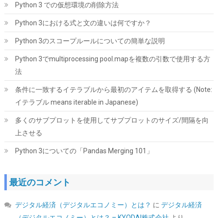
Python 3 での仮想環境の削除方法
Python 3における式と文の違いは何ですか？
Python 3のスコープルールについての簡単な説明
ARCTIC MX-4 (8g｜ヘラ付属) - 高性能サーマルペースト、CPU・
GPU 対応（PC・PS4・Xbox）、高い熱伝導率、長期耐久性、安
Python 3でmultiprocessing pool.mapを複数の引数で使用する方
全な塗布、非導電性、非容量性
法
詳細は
(
54811191
)
GBP 6.39
(2026-08-09 04:05 GMT +09:00 時点 -
条件に一致するイテラブルから最初のアイテムを取得する (Note:
こちら
)
イテラブル means iterable in Japanese)
多くのサブプロットを使用してサブプロットのサイズ/間隔を向
上させる
Python 3についての「Pandas Merging 101」
最近のコメント
Crucial(クルーシャル) PRO (マイクロン製) デスクトップ用メモリ
デジタル経済（デジタルエコノミー）とは？
に
デジタル経済
16GBX2枚 DDR4-3200 メーカー制限付無期限保証
CP2K16G4DFRA32A【国内正規代理店品】
（デジタルエコノミー）とは？ – KYODAI株式会社
より