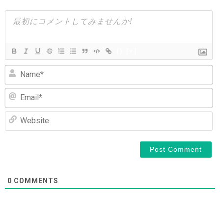
シ
ョ
ン
{}
[+]
N
Em
We
0
COMMENTS