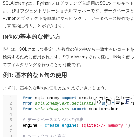
SQLAlchemyは、Pythonプログラミング言語用のSQLツールキット
およびオブジェクトリレーショナルマッパーです。データベースと
Pythonオブジェクトを簡単にマッピングし、データベース操作をよ
り直感的に行うことができます。
IN句の基本的な使い方
IN句は、SQLクエリで指定した複数の値の中から一致するレコードを
検索するために使用されます。SQLAlchemyでも同様に、IN句を使っ
てフィルタリングを行うことが可能です。
例1: 基本的なIN句の使用
まずは、基本的なIN句の使用方法を見ていきましょう。
from
 sqlalchemy 
import
 create_engine, Column, 
from 
sqlalchemy.ext.declarative
 import
 declara
from 
sqlalchemy.orm
 import
 sessionmaker
# データベースエンジンの作成
engine = 
create_engine
(
'sqlite:///:memory:'
)
# ベースクラスの宣言