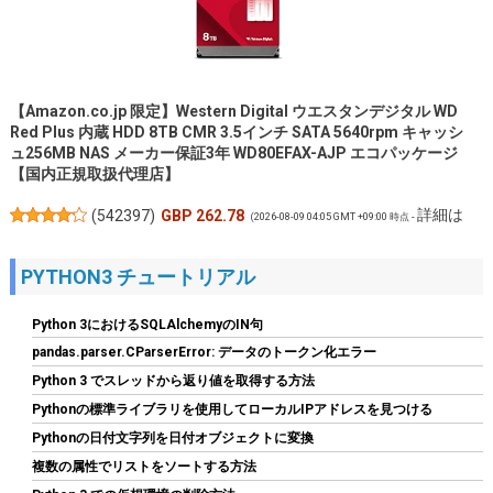
【Amazon.co.jp 限定】Western Digital ウエスタンデジタル WD
Red Plus 内蔵 HDD 8TB CMR 3.5インチ SATA 5640rpm キャッシ
ュ256MB NAS メーカー保証3年 WD80EFAX-AJP エコパッケージ
【国内正規取扱代理店】
詳細は
(
542397
)
GBP 262.78
(2026-08-09 04:05 GMT +09:00 時点 -
こちら
)
PYTHON3 チュートリアル
Python 3におけるSQLAlchemyのIN句
pandas.parser.CParserError: データのトークン化エラー
Python 3 でスレッドから返り値を取得する方法
Pythonの標準ライブラリを使用してローカルIPアドレスを見つける
Pythonの日付文字列を日付オブジェクトに変換
複数の属性でリストをソートする方法
Biwin NV7400 1TB SSD NVMe2.0 M.2 Type 2280 PCIe Gen4×4 最