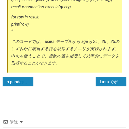
result = connection.execute(query)
for row in result:
print(row)
“`
このコードでは、`users`テーブルから`age`が25、30、35の
いずれかに該当する行を取得するクエリが実行されます。
IN句を使うことで、複数の値を指定して効率的にデータを
取得することができます。
投
pandas.parser.CParserError: データのトークン化エラー
Linuxでポートを使用しているアプリケーションを確認する方法
稿
ナ
ビ
ゲ
購読
ー