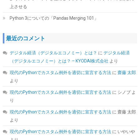
上させる
Python 3についての「Pandas Merging 101」
最近のコメント
デジタル経済（デジタルエコノミー）とは？
に
デジタル経済
KingSpec SSD 1TB SATAIII 6Gb/s 2.5インチ内蔵SSD 最大読込
（デジタルエコノミー）とは？ – KYODAI株式会社
より
570MB/s 3D NAND メーカー保証3年
現代のPythonでカスタム例外を適切に宣言する方法
に
齋藤 太郎
詳細は
(
5434008
)
GBP 91.30
(2026-08-09 04:05 GMT +09:00 時点 -
より
こちら
)
現代のPythonでカスタム例外を適切に宣言する方法
に
シノブ
よ
り
現代のPythonでカスタム例外を適切に宣言する方法
に
齋藤 太郎
より
現代のPythonでカスタム例外を適切に宣言する方法
に
いやいや
より