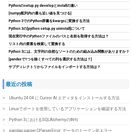
Pythonのsetup.py developとinstallの違い
[numpy配列内の最も近い値を見つける]
Python 3でのPython辞書をkwargsに変換する方法
Python 3の[python setup.py uninstall]について
現在実行中のPythonファイルのパスと名前を取得する方法は？
リスト内の要素を検索して置換する
Tuloka 4個ヒートシンク 導熱接着シート4pcs付き 熱暴走対策 冷
Python 3には、文字列の自然なソートのための組み込み関数がありますか？
却ラジエーターフィンCPU ICチップ 回路基板 LEDアンプに適用
[pandasで1つを除くすべての列を選択する方法は？]
アルミニウム 黒 70mm×22mm×6mm
サブディレクトリからファイルをインポートする方法は？
詳細は
(
5422382
)
GBP 3.60
(2026-08-09 04:05 GMT +09:00 時点 -
こちら
)
最近の投稿
Ubuntu 24.04 に Cursor AI エディタをインストールする方法
Linuxでポートを使用しているアプリケーションを確認する方法
Python 3におけるSQLAlchemyのIN句
pandas.parser.CParserError: データのトークン化エラー