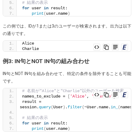
# 結果の表示
for
 user 
in
 result:
print
(
user.name
)
この例では、IDが1または3のユーザーが検索されます。出力は以下
の通りです。
Alice
Charlie
例3: IN句とNOT IN句の組み合わせ
IN句とNOT IN句を組み合わせて、特定の条件を除外することも可能
です。
# 名前が"Alice"と"Charlie"以外のユーザーを検索
names_to_exclude = 
[
'Alice'
, 
'Charlie'
]
result = 
session.
query
(
User
)
.
filter
(
~User.name.
in_
(
names
# 結果の表示
for
 user 
in
 result:
print
(
user.name
)