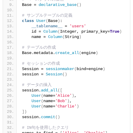
Base = 
declarative_base
()
# サンプルテーブルの定義
class
User
(
Base
)
:
__tablename__
 = 
'users'
    id = 
Column
(
Integer, primary_key=
True
)
    name = 
Column
(
String
)
# テーブルの作成
Base.metadata.
create_all
(
engine
)
# セッションの作成
Session = 
sessionmaker
(
bind=engine
)
session = 
Session
()
# データの挿入
session.
add_all
([
User
(
name=
'Alice'
)
,
User
(
name=
'Bob'
)
,
User
(
name=
'Charlie'
)
])
session.
commit
()
# IN句を使用したクエリ
names_to_find = 
[
'Alice'
, 
'Charlie'
]