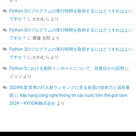
Python 3のプログラムの実行時間を取得するにはどうすればよい
シー・エフ・デー販売 CFD販売 CFD Standard デスクトップ用 メ
モリ DDR4 3200 (PC4-25600) 16GB×2枚 288pin DIMM 相性保証
ですか？
に
かわむら
より
W4U3200CS-16G
Python 3のプログラムの実行時間を取得するにはどうすればよい
詳細
(
5421032
)
GBP 157.20
(2026-08-09 04:05 GMT +09:00 時点 -
ですか？
に
齋藤 太郎
より
はこちら
)
Python 3のプログラムの実行時間を取得するにはどうすればよい
ですか？
に
かわむら
より
Python 3における相対インポートについて、何度目かの説明
に
ジュン
より
2024年度 世界のIT人材ランキングに見る各国の技術力と成長要
因
に
Xếp hạng công nghệ thông tin các nước trên thế giới năm
2024 – KYODAI株式会社
より
ASUS NVIDIA GeForce RTX 5070Ti ビデオカード 16GB GDDR7
PCI Express 5.0 / PRIME-RTX5070TI-O16G 国内正規代理店品
詳細は
(
54432
)
GBP 784.05
(2026-08-09 04:05 GMT +09:00 時点 -
こちら
)