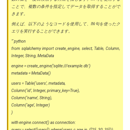
ことで、複数の条件を指定してデータを取得することがで
きます。
例えば、以下のようなコードを使用して、IN句を使ったク
エリを実行することができます。
“`python
from sqlalchemy import create_engine, select, Table, Column,
Integer, String, MetaData
engine = create_engine(‘sqlite:///example.db’)
metadata = MetaData()
users = Table(‘users’, metadata,
Column(‘id’, Integer, primary_key=True),
Column(‘name’, String),
Column(‘age’, Integer)
)
with engine.connect() as connection:
query = select([users]).where(users.c.age.in_([25, 30, 35]))