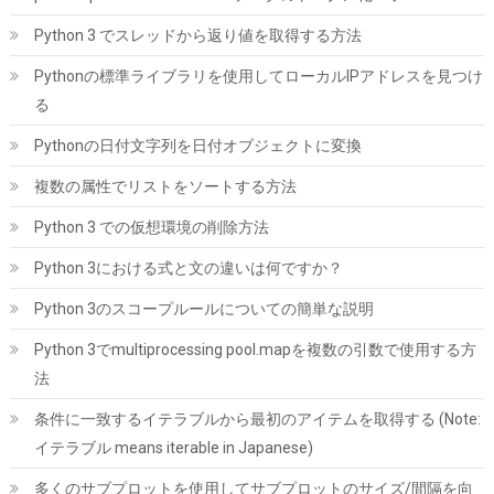
Python 3 でスレッドから返り値を取得する方法
M.2 2280mm SSD両面ヒートシンク、PC / PS5用サーマルシリコ
ンパッド付きM.2 PCIE NVMe SSD (銀色)
Pythonの標準ライブラリを使用してローカルIPアドレスを見つけ
詳細は
(
5441953
)
GBP 4.81
(2026-08-09 04:05 GMT +09:00 時点 -
る
こちら
)
Pythonの日付文字列を日付オブジェクトに変換
複数の属性でリストをソートする方法
Python 3 での仮想環境の削除方法
Python 3における式と文の違いは何ですか？
Python 3のスコープルールについての簡単な説明
Python 3でmultiprocessing pool.mapを複数の引数で使用する方
SYY サーマルペースト 3g CPUグリス カーボンベース 高性能 |
法
CPUペースト;ヒートシンク/IC/プロセッサ対応;熱インターフェー
ス素材;非導電;なめらか塗布
条件に一致するイテラブルから最初のアイテムを取得する (Note:
詳細は
(
5459792
)
GBP 3.31
イテラブル means iterable in Japanese)
(2026-08-09 04:05 GMT +09:00 時点 -
こちら
)
多くのサブプロットを使用してサブプロットのサイズ/間隔を向