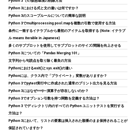
Python 3 での仮想環境の削除方法
大読込：7450MB/s (R:7450MB/s、W:6500MB/s) 内蔵SSD 高耐
久 PS5/PS5 Pro動作確認済み メーカー5年保証
Python 3における式と文の違いは何ですか？
Python 3のスコープルールについての簡単な説明
詳細は
(
546827
)
GBP 134.59
(2026-08-09 04:05 GMT +09:00 時点 -
Python 3でmultiprocessing pool.mapを複数の引数で使用する方法
こちら
)
条件に一致するイテラブルから最初のアイテムを取得する (Note: イテラブ
ル means iterable in Japanese)
多くのサブプロットを使用してサブプロットのサイズ/間隔を向上させる
Python 3についての「Pandas Merging 101」
文字列から句読点を取り除く最良の方法
Pythonにおけるexit()とsys.exit()の違い
Pythonには、クラス内で「プライベート」変数がありますか？
Python 3でpytest実行中に作成された通常のプリント出力を見る方法
CFD販売 デスクトップPC用メモリ グラフェン 銅箔 ヒートシンク
Python 3にはなぜ++や–演算子が存在しないのか？
DDR5-5600 32GB×2枚 (64GB) 相性保証 288pin シー・エフ・デー
販売 CFD Standard W5U5600CS-32GC46F
Python 3でオプション引数を持つ関数を定義する方法は？
Python 3 でディレクトリ内のすべての Python ユニットテストを実行する
詳細は
(
54616
)
GBP 465.62
(2026-08-09 04:05 GMT +09:00 時点 -
方法は？
こちら
)
Python 3において、リストの要素は挿入された順番のまま保持されることが
保証されていますか？