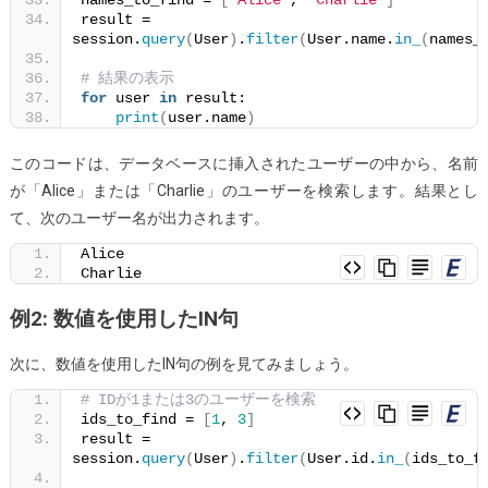
result = 
session.
query
(
User
)
.
filter
(
User.name.
in_
(
names_
# 結果の表示
for
 user 
in
 result:
print
(
user.name
)
このコードは、データベースに挿入されたユーザーの中から、名前
が「Alice」または「Charlie」のユーザーを検索します。結果とし
て、次のユーザー名が出力されます。
Alice
Charlie
例2: 数値を使用したIN句
次に、数値を使用したIN句の例を見てみましょう。
# IDが1または3のユーザーを検索
ids_to_find = 
[
1
, 
3
]
result = 
session.
query
(
User
)
.
filter
(
User.id.
in_
(
ids_to_f