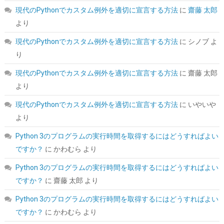
現代のPythonでカスタム例外を適切に宣言する方法
に
齋藤 太郎
こちら
)
より
現代のPythonでカスタム例外を適切に宣言する方法
に
シノブ
よ
り
現代のPythonでカスタム例外を適切に宣言する方法
に
齋藤 太郎
より
現代のPythonでカスタム例外を適切に宣言する方法
に
いやいや
より
Amazon限定 キオクシア 内蔵SSD 1TB PCIe Gen4×4 NVMe M.2
2280 読込7,200M SSD-CK1.0N4B/R
Python 3のプログラムの実行時間を取得するにはどうすればよい
詳細は
(
54520
)
GBP 158.64
(2026-08-09 04:05 GMT +09:00 時点 -
ですか？
に
かわむら
より
こちら
)
Python 3のプログラムの実行時間を取得するにはどうすればよい
ですか？
に
齋藤 太郎
より
Python 3のプログラムの実行時間を取得するにはどうすればよい
ですか？
に
かわむら
より