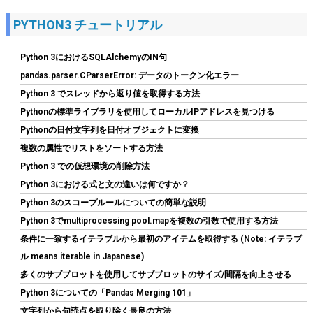
PYTHON3 チュートリアル
Python 3におけるSQLAlchemyのIN句
pandas.parser.CParserError: データのトークン化エラー
Python 3 でスレッドから返り値を取得する方法
ORICO M.2 NVMe SSD 外付けケース USB 3.2 Gen2 10Gbps高速
Pythonの標準ライブラリを使用してローカルIPアドレスを見つける
データ転送 NVMe/PCIE 対応2230/2242/2260/2280 SSD ケース
M2 SSD 外付けケース 8TB容量に対応 UASPサポート ABS+アルミ
Pythonの日付文字列を日付オブジェクトに変換
材質 黑 M2PV-BK
複数の属性でリストをソートする方法
詳細は
(
539767
)
GBP 10.58
Python 3 での仮想環境の削除方法
(2026-08-09 04:05 GMT +09:00 時点 -
こちら
Python 3における式と文の違いは何ですか？
)
Python 3のスコープルールについての簡単な説明
Python 3でmultiprocessing pool.mapを複数の引数で使用する方法
条件に一致するイテラブルから最初のアイテムを取得する (Note: イテラブ
ル means iterable in Japanese)
多くのサブプロットを使用してサブプロットのサイズ/間隔を向上させる
Python 3についての「Pandas Merging 101」
文字列から句読点を取り除く最良の方法