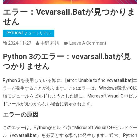
エラー：vcvarsall.batが見つかりま
せん
PYTHON3 チュートリアル
On
2024-11-27
中野 莉緒
Leave A Comment
エ
Python 3のエラー：vcvarsall.batが見
ラ
つかりません
ー：
Vcvarsall.bat
Python 3を使用している際に、[error: Unable to find vcvarsall.bat]エ
が
ラーが発生することがあります。このエラーは、Windows環境でC拡
見
張モジュールをビルドしようとした際に、Microsoft Visual C++ビル
つ
ドツールが見つからない場合に表示されます。
か
り
エラーの原因
ま
このエラーは、Pythonがビルド時にMicrosoft Visual C++ビルドツー
せ
ル（vcvarsall.bat）を必要とする場合に発生します。通常、Python
ん