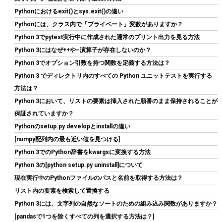
Pythonにおけるexit()とsys.exit()の違い
ARCTIC MX-4（スパチュラ付属・4g）– CPU/GPU 用 高性能サー
マルグリス、非常に高い熱伝導率、長期耐久、安全で簡単な塗布
Pythonには、クラス内で「プライベート」変数がありますか？
Python 3でpytest実行中に作成された通常のプリント出力を見る方法
詳細は
(
54570108
)
GBP 6.53
(2026-08-09 04:05 GMT +09:00 時点 -
Python 3にはなぜ++や–演算子が存在しないのか？
こちら
)
Python 3でオプション引数を持つ関数を定義する方法は？
Python 3 でディレクトリ内のすべての Python ユニットテストを実行する
方法は？
Python 3において、リストの要素は挿入された順番のまま保持されることが
保証されていますか？
Pythonのsetup.py developとinstallの違い
[numpy配列内の最も近い値を見つける]
Python 3でのPython辞書をkwargsに変換する方法
玄人志向 電源ユニット 850W ATX 電源 80 PLUS ゴールド PC電源
Python 3の[python setup.py uninstall]について
フルプラグイン KRPW-GS850W/90+
現在実行中のPythonファイルのパスと名前を取得する方法は？
詳細はこ
(
54217
)
GBP 48.49
(2026-08-09 04:05 GMT +09:00 時点 -
リスト内の要素を検索して置換する
ちら
)
Python 3には、文字列の自然なソートのための組み込み関数がありますか？
[pandasで1つを除くすべての列を選択する方法は？]