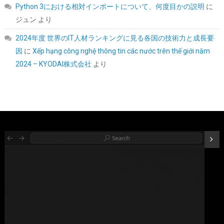
Python 3における相対インポートについて、何度目かの説明
に
ジュン
より
2024年度 世界のIT人材ランキングに見る各国の技術力と成長要
M.2 2280mm SSD両面ヒートシンク、PC / PS5用サーマルシリコ
因
に
Xếp hạng công nghệ thông tin các nước trên thế giới năm
ンパッド付きM.2 PCIE NVMe SSD (銀色)
2024 – KYODAI株式会社
より
詳細は
(
5441953
)
GBP 4.81
(2026-08-09 04:05 GMT +09:00 時点 -
こちら
)