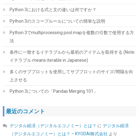
Python 3における式と文の違いは何ですか？
シー・エフ・デー販売 CFD販売 CFD Standard デスクトップ用 メ
モリ DDR4 3200 (PC4-25600) 16GB×2枚 288pin DIMM 相性保証
Python 3のスコープルールについての簡単な説明
W4U3200CS-16G
Python 3でmultiprocessing pool.mapを複数の引数で使用する方
詳細
(
5421032
)
GBP 157.20
(2026-08-09 04:05 GMT +09:00 時点 -
法
はこちら
)
条件に一致するイテラブルから最初のアイテムを取得する (Note:
イテラブル means iterable in Japanese)
多くのサブプロットを使用してサブプロットのサイズ/間隔を向
上させる
Python 3についての「Pandas Merging 101」
【Amazon.co.jp 限定】Western Digital ウエスタンデジタル WD
最近のコメント
Red Plus 内蔵 HDD 8TB CMR 3.5インチ SATA 5640rpm キャッシ
ュ256MB NAS メーカー保証3年 WD80EFAX-AJP エコパッケージ
デジタル経済（デジタルエコノミー）とは？
に
デジタル経済
【国内正規取扱代理店】
（デジタルエコノミー）とは？ – KYODAI株式会社
より
詳細は
(
542397
)
GBP 262.78
(2026-08-09 04:05 GMT +09:00 時点 -