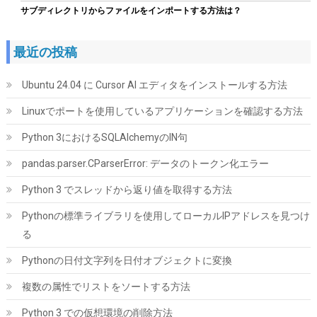
サブディレクトリからファイルをインポートする方法は？
最近の投稿
Ubuntu 24.04 に Cursor AI エディタをインストールする方法
Linuxでポートを使用しているアプリケーションを確認する方法
ORICO 2.5インチ HDD / SSD ケース USB3.0 ハードディスクケー
ス UASP対応 5Gbps転送 6TB（9.5mm以下）まで対応 静電気防
Python 3におけるSQLAlchemyのIN句
止 PC材料 透明な 外付け SATA3.0 ドライブ ケース 2139U3
pandas.parser.CParserError: データのトークン化エラー
詳細は
(
5421710
)
GBP 3.93
(2026-08-09 04:05 GMT +09:00 時点 -
Python 3 でスレッドから返り値を取得する方法
こちら
)
Pythonの標準ライブラリを使用してローカルIPアドレスを見つけ
る
Pythonの日付文字列を日付オブジェクトに変換
複数の属性でリストをソートする方法
Python 3 での仮想環境の削除方法