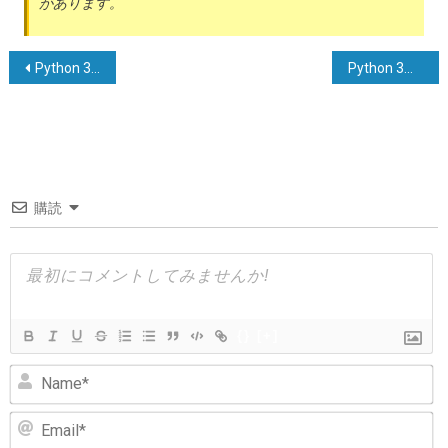
があります。
投
Python 3で要素を削除せずにセットから要素を取得する方法
Python 3に関するトピック：[pandasで他のデータフレームに含まれていない行を取得する]
稿
ナ
ビ
ゲ
購読
ー
シ
ョ
ン
{}
[+]
N
Em