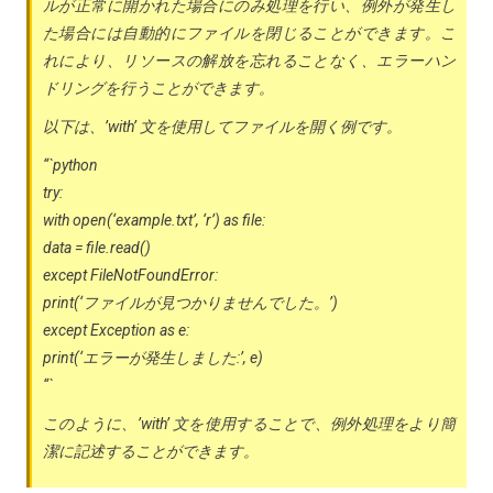
ルが正常に開かれた場合にのみ処理を行い、例外が発生し
た場合には自動的にファイルを閉じることができます。こ
れにより、リソースの解放を忘れることなく、エラーハン
ドリングを行うことができます。
以下は、’with’ 文を使用してファイルを開く例です。
“`python
try:
with open(‘example.txt’, ‘r’) as file:
data = file.read()
except FileNotFoundError:
print(‘ファイルが見つかりませんでした。’)
except Exception as e:
print(‘エラーが発生しました:’, e)
“`
このように、’with’ 文を使用することで、例外処理をより簡
潔に記述することができます。