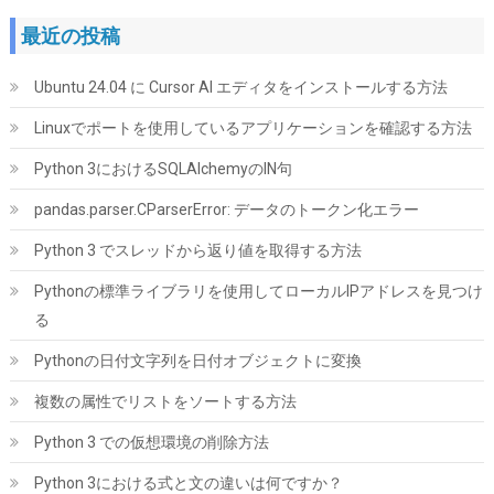
最近の投稿
Ubuntu 24.04 に Cursor AI エディタをインストールする方法
Linuxでポートを使用しているアプリケーションを確認する方法
Python 3におけるSQLAlchemyのIN句
ARCTIC MX-7 (4g｜MX-Cleaner 6枚付属) - 究極性能サーマルペ
pandas.parser.CParserError: データのトークン化エラー
ースト、CPU・ゲーム機・グラフィックカード・ノートPC・プロ
セッサ対応、超高熱伝導率、長期耐久、非導電性、非容量性
Python 3 でスレッドから返り値を取得する方法
詳細は
(
547882
)
GBP 10.00
Pythonの標準ライブラリを使用してローカルIPアドレスを見つけ
(2026-08-06 04:03 GMT +09:00 時点 -
こちら
る
)
Pythonの日付文字列を日付オブジェクトに変換
複数の属性でリストをソートする方法
Python 3 での仮想環境の削除方法
Python 3における式と文の違いは何ですか？