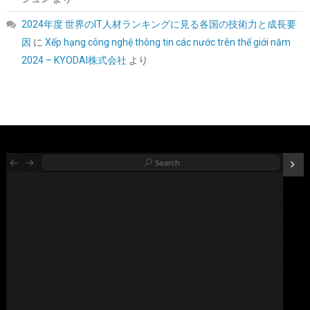
2024年度 世界のIT人材ランキングに見る各国の技術力と成長要
因
に
Xếp hạng công nghệ thông tin các nước trên thế giới năm
2024 – KYODAI株式会社
より
MSI B850M GAMING PLUS WIFI6E Micro-ATX ゲーミングマザー
ボード MB6803
詳細は
(
546168
)
GBP 88.54
(2026-08-06 04:03 GMT +09:00 時点 -
こちら
)