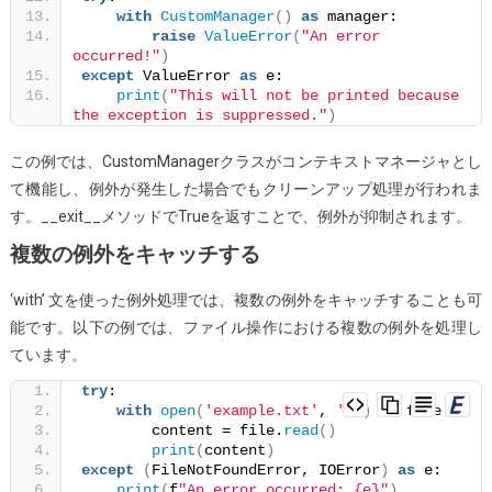
with
CustomManager
()
as
 manager:
raise
ValueError
(
"An error 
occurred!"
)
except
 ValueError 
as
 e:
print
(
"This will not be printed because 
the exception is suppressed."
)
この例では、CustomManagerクラスがコンテキストマネージャとし
て機能し、例外が発生した場合でもクリーンアップ処理が行われま
す。__exit__メソッドでTrueを返すことで、例外が抑制されます。
複数の例外をキャッチする
‘with’ 文を使った例外処理では、複数の例外をキャッチすることも可
能です。以下の例では、ファイル操作における複数の例外を処理し
ています。
try
:
with
open
(
'example.txt'
, 
'r'
)
as
 file:
        content = file.
read
()
print
(
content
)
except
(
FileNotFoundError, IOError
)
as
 e:
print
(
f
"An error occurred: {e}"
)