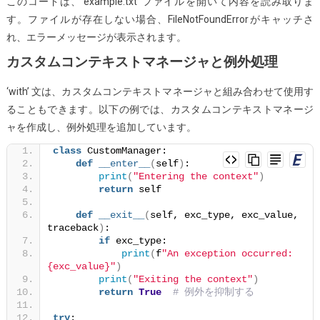
このコードは、’example.txt’ ファイルを開いて内容を読み取りま
す。ファイルが存在しない場合、FileNotFoundErrorがキャッチさ
れ、エラーメッセージが表示されます。
カスタムコンテキストマネージャと例外処理
‘with’ 文は、カスタムコンテキストマネージャと組み合わせて使用す
ることもできます。以下の例では、カスタムコンテキストマネージ
ャを作成し、例外処理を追加しています。
class
 CustomManager:
def
__enter__
(
self
)
:
print
(
"Entering the context"
)
return
 self
def
__exit__
(
self, exc_type, exc_value, 
traceback
)
:
if
 exc_type:
print
(
f
"An exception occurred: 
{exc_value}"
)
print
(
"Exiting the context"
)
return
True
# 例外を抑制する
try
: