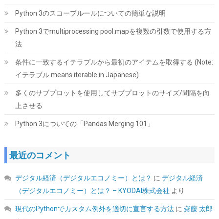
Python 3のスコープルールについての簡単な説明
CORSAIR RM1000e 2025モデル PC電源ユニット 1000W PCIE 5.1
Python 3でmultiprocessing pool.mapを複数の引数で使用する方
対応 80PLUS Gold認証 ATX 3.1 認証済 フルモジュラー 12V-2x6
法
ケーブル付属 CP-9020297-JP
条件に一致するイテラブルから最初のアイテムを取得する (Note:
詳細はこ
(
54152
)
GBP 87.66
(2026-08-06 04:03 GMT +09:00 時点 -
ちら
イテラブル means iterable in Japanese)
)
多くのサブプロットを使用してサブプロットのサイズ/間隔を向
上させる
Python 3についての「Pandas Merging 101」
最近のコメント
デジタル経済（デジタルエコノミー）とは？
に
デジタル経済
UGREEN 2.5 インチ HDD/SSD ケース 5Gbps 6TB容量 USB3.0
SATA3.0 高速ハードディスクケース | USB A-Micro B/9.5mm以下
（デジタルエコノミー）とは？ – KYODAI株式会社
より
まで対応/自動スリープ/UASP 対応/TRIM&S.M.A.R.T.機能を搭載/
インジケーターで状態が一目/工具不要/コンパク
現代のPythonでカスタム例外を適切に宣言する方法
に
齋藤 太郎
ト/MacOS/Windows//Linux PS4Pro/PS3対応