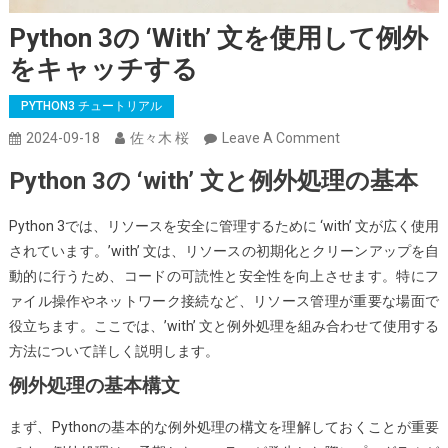
Python 3の ‘with’ 文を使用して例外
をキャッチする
PYTHON3 チュートリアル
On
2024-09-18
佐々木 桜
Leave A Comment
Python
Python 3の ‘with’ 文と例外処理の基本
3
の
Python 3では、リソースを安全に管理するために ‘with’ 文が広く使用
‘with’
されています。’with’ 文は、リソースの初期化とクリーンアップを自
文
動的に行うため、コードの可読性と安全性を向上させます。特にフ
を
ァイル操作やネットワーク接続など、リソース管理が重要な場面で
使
役立ちます。ここでは、’with’ 文と例外処理を組み合わせて使用する
用
方法について詳しく説明します。
し
例外処理の基本構文
て
例
まず、Pythonの基本的な例外処理の構文を理解しておくことが重要
外