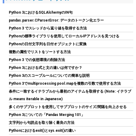
Python 3におけるSQLAlchemyのIN句
pandas.parser.CParserError: データのトークン化エラー
Python 3 でスレッドから返り値を取得する方法
Pythonの標準ライブラリを使用してローカルIPアドレスを見つける
MSI MAG A650BNL PC電源ユニット 650W 80PLUS BRONZE認証
Pythonの日付文字列を日付オブジェクトに変換
5年保証 PS1406
複数の属性でリストをソートする方法
詳細は
(
542155
)
GBP 27.99
Python 3 での仮想環境の削除方法
(2026-08-06 04:03 GMT +09:00 時点 -
こちら
Python 3における式と文の違いは何ですか？
)
Python 3のスコープルールについての簡単な説明
Python 3でmultiprocessing pool.mapを複数の引数で使用する方法
条件に一致するイテラブルから最初のアイテムを取得する (Note: イテラブ
ル means iterable in Japanese)
多くのサブプロットを使用してサブプロットのサイズ/間隔を向上させる
Python 3についての「Pandas Merging 101」
文字列から句読点を取り除く最良の方法
Pythonにおけるexit()とsys.exit()の違い
【Amazon.co.jp 限定】Western Digital ウエスタンデジタル WD