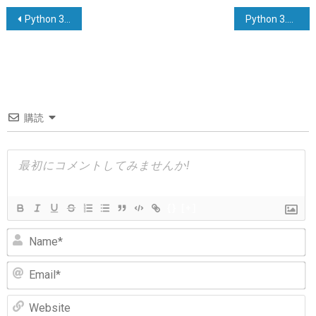
投
Python 3でPandasのgroup-byを使用して合計値を取得する方法は？
Python 3.3+において、__init__.pyはパッケージに必要ではないのか？
稿
ナ
ビ
ゲ
購読
ー
シ
ョ
ン
{}
[+]
N
Em
We