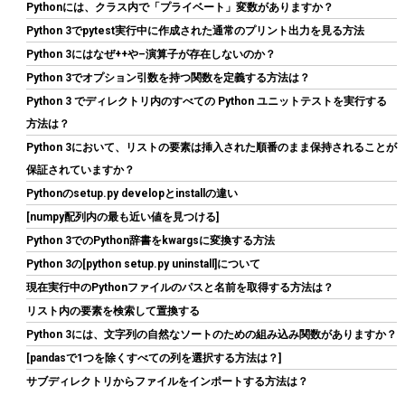
Red Plus 内蔵 HDD 8TB CMR 3.5インチ SATA 5640rpm キャッシ
Pythonには、クラス内で「プライベート」変数がありますか？
ュ256MB NAS メーカー保証3年 WD80EFAX-AJP エコパッケージ
Python 3でpytest実行中に作成された通常のプリント出力を見る方法
【国内正規取扱代理店】
Python 3にはなぜ++や–演算子が存在しないのか？
詳細は
(
542394
)
GBP 246.09
(2026-08-06 04:03 GMT +09:00 時点 -
Python 3でオプション引数を持つ関数を定義する方法は？
こちら
)
Python 3 でディレクトリ内のすべての Python ユニットテストを実行する
方法は？
Python 3において、リストの要素は挿入された順番のまま保持されることが
保証されていますか？
Pythonのsetup.py developとinstallの違い
[numpy配列内の最も近い値を見つける]
Python 3でのPython辞書をkwargsに変換する方法
Python 3の[python setup.py uninstall]について
現在実行中のPythonファイルのパスと名前を取得する方法は？
Tuloka 4個ヒートシンク 導熱接着シート4pcs付き 熱暴走対策 冷
却ラジエーターフィンCPU ICチップ 回路基板 LEDアンプに適用
リスト内の要素を検索して置換する
アルミニウム 黒 70mm×22mm×6mm
Python 3には、文字列の自然なソートのための組み込み関数がありますか？
詳細は
(
5422382
)
GBP 3.61
[pandasで1つを除くすべての列を選択する方法は？]
(2026-08-06 04:03 GMT +09:00 時点 -
こちら
サブディレクトリからファイルをインポートする方法は？
)