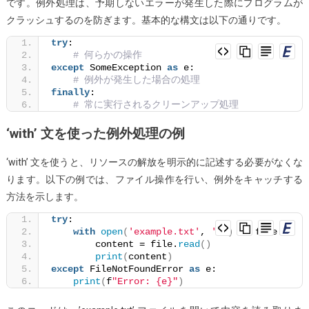
です。例外処理は、予期しないエラーが発生した際にプログラムが
を
クラッシュするのを防ぎます。基本的な構文は以下の通りです。
キ
try
:
ャ
# 何らかの操作
ッ
except
 SomeException 
as
 e:
チ
# 例外が発生した場合の処理
finally
:
す
# 常に実行されるクリーンアップ処理
る
‘with’ 文を使った例外処理の例
‘with’ 文を使うと、リソースの解放を明示的に記述する必要がなくな
ります。以下の例では、ファイル操作を行い、例外をキャッチする
方法を示します。
try
:
with
open
(
'example.txt'
, 
'r'
)
as
 file:
        content = file.
read
()
print
(
content
)
except
 FileNotFoundError 
as
 e:
print
(
f
"Error: {e}"
)