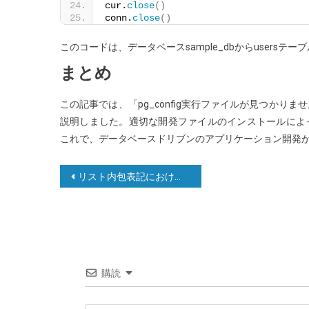
cur.
close
()
conn.
close
()
このコードは、データベースsample_dbからusers
まとめ
この記事では、「pg_config実行ファイルが見つかりませ
説明しました。適切な開発ファイルのインストールによって、
これで、データベースドリブンのアプリケーション開発
投
リスト内包表記におけるif/else
稿
ナ
ビ
ゲ
購読
ー
シ