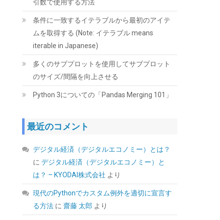
GMT +09:00 時点 -
)
引数で使用する方法
条件に一致するイテラブルから最初のアイテ
ムを取得する (Note: イテラブル means
iterable in Japanese)
多くのサブプロットを使用してサブプロット
のサイズ/間隔を向上させる
Python 3についての「Pandas Merging 101」
TEAMGROUP (旧称 Team) T-FORCE DELTA
RGB DDR5 6000MHz 32GB (16GBx2枚) CL38
PC5-48000 デスクトップ用 メモリ ホワイト
最近のコメント
Intel XMP3.0 / AMD EXPO 両対応【TEAMジャ
パン 国内正規品・メーカー無期限保証】
FF4D532G6000HC38ADC01
デジタル経済（デジタルエコノミー）とは？
に
デジタル経済（デジタルエコノミー）と
(
54584
)
GBP 370.75
(2026-08-07 04:03
は？ – KYODAI株式会社
より
詳細はこちら
GMT +09:00 時点 -
)
現代のPythonでカスタム例外を適切に宣言す
る方法
に
齋藤 太郎
より