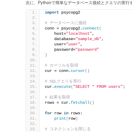
次に、Pythonで簡単なデータベース接続とクエリの実
import
 psycopg2
# データベースに接続
conn = psycopg2.
connect
(
    host=
"localhost"
,
    database=
"sample_db"
,
    user=
"user"
,
    password=
"password"
)
# カーソルを取得
cur = conn.
cursor
()
# SQLクエリを実行
cur.
execute
(
"SELECT * FROM users"
)
# 結果を取得
rows = cur.
fetchall
()
for
 row 
in
 rows:
print
(
row
)
# コネクションを閉じる