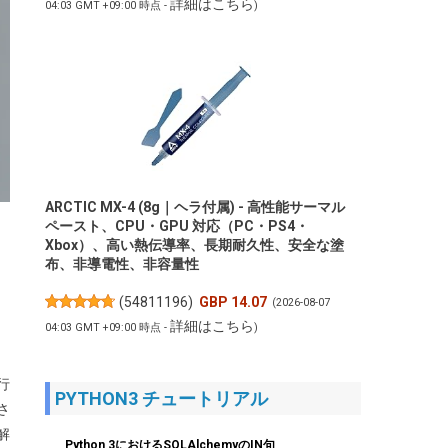
詳細はこちら
04:03 GMT +09:00 時点 -
)
ARCTIC MX-4 (8g｜ヘラ付属) - 高性能サーマル
ペースト、CPU・GPU 対応（PC・PS4・
Xbox）、高い熱伝導率、長期耐久性、安全な塗
布、非導電性、非容量性
(
54811196
)
GBP 14.07
(2026-08-07
詳細はこちら
04:03 GMT +09:00 時点 -
)
行
PYTHON3 チュートリアル
さ
解
Python 3におけるSQLAlchemyのIN句