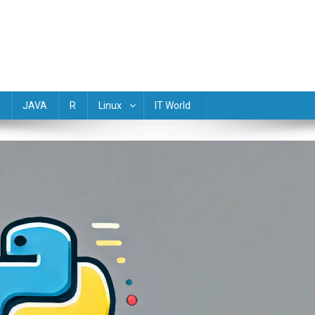
(Golang) Rust TypeScript Objective-C R Dart Scala Perl Lua Haskell M
JAVA
R
Linux
IT World