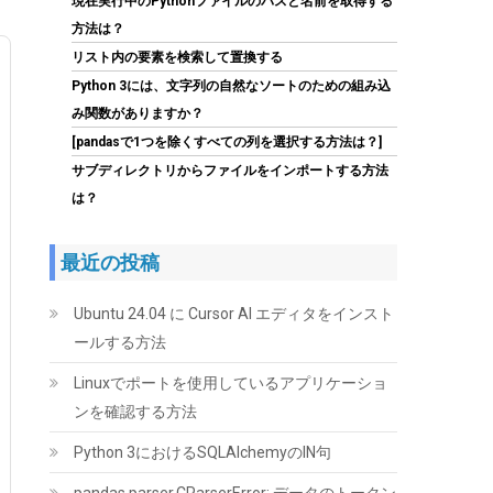
現在実行中のPythonファイルのパスと名前を取得する
方法は？
リスト内の要素を検索して置換する
Python 3には、文字列の自然なソートのための組み込
み関数がありますか？
[pandasで1つを除くすべての列を選択する方法は？]
Seagate IronWolf 内蔵HDD 4TB NAS用
ST4000VN006/EC
サブディレクトリからファイルをインポートする方法
は？
(
545160
)
GBP 111.07
(2026-08-07
詳細はこちら
04:03 GMT +09:00 時点 -
)
最近の投稿
Ubuntu 24.04 に Cursor AI エディタをインスト
ールする方法
Linuxでポートを使用しているアプリケーショ
ンを確認する方法
Python 3におけるSQLAlchemyのIN句
UGREEN 2.5 インチ HDD/SSD ケース 5Gbps
6TB容量 USB3.0 SATA3.0 高速ハードディスク