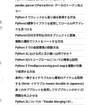
pandas.parser.CParserError: データのトークン化エ
ラー
Python 3 でスレッドから返り値を取得する方法
シー・エフ・デー販売 CFD販売 CFD Standard
L
デスクトップ用 メモリ DDR4 3200 (PC4-
Pythonの標準ライブラリを使用してローカルIPアドレ
25600) 16GB×2枚 288pin DIMM 相性保証
で
スを見つける
W4U3200CS-16G
Pythonの日付文字列を日付オブジェクトに変換
(
5421031
)
GBP 158.18
(2026-08-07
複数の属性でリストをソートする方法
詳細はこちら
04:03 GMT +09:00 時点 -
)
Python 3 での仮想環境の削除方法
Python 3における式と文の違いは何ですか？
Python 3のスコープルールについての簡単な説明
ト
Python 3でmultiprocessing pool.mapを複数の引数
で使用する方法
条件に一致するイテラブルから最初のアイテムを取得
する (Note: イテラブル means iterable in Japanese)
多くのサブプロットを使用してサブプロットのサイズ/
CFD販売 デスクトップPC用メモリ グラフェン
間隔を向上させる
銅箔 ヒートシンク DDR5-5600 32GB×2枚
と
Python 3についての「Pandas Merging 101」
(64GB) 相性保証 288pin シー・エフ・デー販売