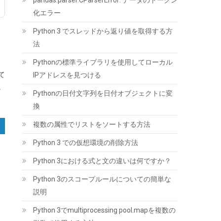
pandas.parser.CParserError: データのトークン
ケース | USB A-Micro B/9.5mm以下まで対応/
自動スリープ/UASP 対応/TRIM&S.M.A.R.T.機
化エラー
能を搭載/インジケーターで状態が一目/工具不
Python 3 でスレッドから返り値を取得する方
要/コンパクト/MacOS/Windows//Linux
PS4Pro/PS3対応
法
(
54231359
)
GBP 5.78
(2026-08-07
Pythonの標準ライブラリを使用してローカル
詳細はこちら
04:03 GMT +09:00 時点 -
)
て
IPアドレスを見つける
。
Pythonの日付文字列を日付オブジェクトに変
換
複数の属性でリストをソートする方法
Python 3 での仮想環境の削除方法
Python 3における式と文の違いは何ですか？
玄人志向 電源ユニット 600W ATX 電源 80
Python 3のスコープルールについての簡単な
PLUS スタンダード PC電源 12cm静音ファン
KRPW-L5-600W/80+/REV2.0
説明
(
542182
)
GBP 17.67
(2026-08-07 04:03
Python 3でmultiprocessing pool.mapを複数の
詳細はこちら