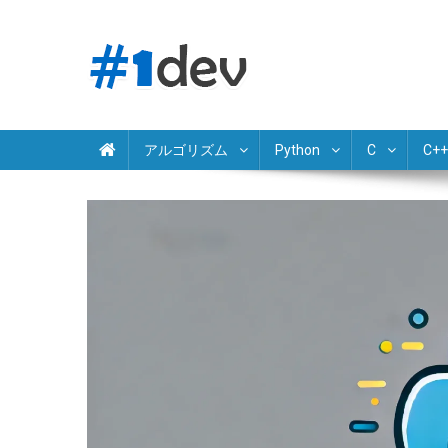
Skip
to
content
Python JavaScript Java C# C++ Ruby PHP Swift Kotlin Go 
独学でプログラミング学習
アルゴリズム
Python
C
C++