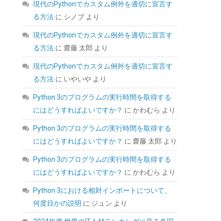
現代のPythonでカスタム例外を適切に宣言す
る方法
に
シノブ
より
現代のPythonでカスタム例外を適切に宣言す
る方法
に
齋藤 太郎
より
ARCTIC MX-4（スパチュラ付属・4g）–
CPU/GPU 用 高性能サーマルグリス、非常に高
現代のPythonでカスタム例外を適切に宣言す
い熱伝導率、長期耐久、安全で簡単な塗布
る方法
に
いやいや
より
(
54570114
)
GBP 6.54
(2026-08-07
Python 3のプログラムの実行時間を取得する
詳細はこちら
04:03 GMT +09:00 時点 -
)
にはどうすればよいですか？
に
かわむら
より
Python 3のプログラムの実行時間を取得する
にはどうすればよいですか？
に
齋藤 太郎
より
Python 3のプログラムの実行時間を取得する
にはどうすればよいですか？
に
かわむら
より
Python 3における相対インポートについて、
何度目かの説明
に
ジュン
より