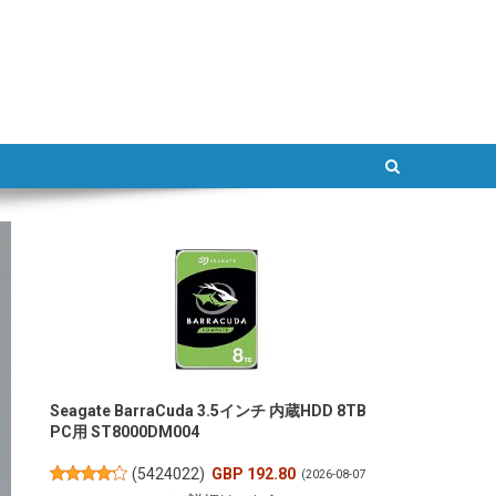
ATLAB
Seagate BarraCuda 3.5インチ 内蔵HDD 8TB
PC用 ST8000DM004
(
5424022
)
GBP 192.80
(2026-08-07