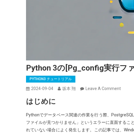
Python 3の[pg_config
PYTHON3 チュートリアル
On
2024-09-04
坂本 翔
Leave A Comment
Python
はじめに
3
の
Pythonでデータベース関連の作業を行う際、Postgre
[pg_co
ファイルが見つかりません」というエラーに直面することが
実
れていない場合によく発生します。この記事では、Windo
行