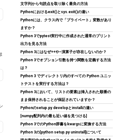
CFD Standard W5U5600CS-32GC46F
文字列から句読点を取り除く最良の方法
Pythonにおけるexit()とsys.exit()の違い
(
54616
)
GBP 466.81
(2026-08-07 04:03
Pythonには、クラス内で「プライベート」変数があり
詳細はこちら
GMT +09:00 時点 -
)
ますか？
Python 3でpytest実行中に作成された通常のプリント
出力を見る方法
Python 3にはなぜ++や–演算子が存在しないのか？
ま
Python 3でオプション引数を持つ関数を定義する方法
は？
Python 3 でディレクトリ内のすべての Python ユニッ
トテストを実行する方法は？
シリコンパワー SSD 512GB 3D NAND M.2 2280
Python 3において、リストの要素は挿入された順番の
PCIe3.0×4 NVMe1.3 P34A60シリーズ 5年保証
SP512GBP34A60M28
まま保持されることが保証されていますか？
ン
Pythonのsetup.py developとinstallの違い
(
5432743
)
GBP 77.06
(2026-08-07
[numpy配列内の最も近い値を見つける]
詳細はこちら
04:03 GMT +09:00 時点 -
)
Python 3でのPython辞書をkwargsに変換する方法
Python 3の[python setup.py uninstall]について