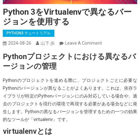
Python 3をvirtualenvで異なるバー
ジョンを使用する
PYTHON3 チュートリアル
On
2024-08-26
山下 歩
Leave A Comment
Python
Pythonプロジェクトにおける異なるバ
3
ージョンの管理
を
Virtualenv
Pythonのプロジェクトを進める際に、プロジェクトごとに必要な
で
Pythonのバージョンが異なることがよくあります。これは、依存ラ
異
イブラリが特定のPythonバージョンにのみ対応している場合や、過
な
去のプロジェクトを現行の環境で再現する必要がある場合などに発
る
生します。Pythonの異なるバージョンを管理するための一つの効果
バ
的なツールが「virtualenv」です。
ー
ジ
virtualenvとは
ョ