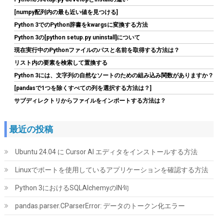
[numpy配列内の最も近い値を見つける]
Python 3でのPython辞書をkwargsに変換する方法
Python 3の[python setup.py uninstall]について
Biwin NV7400 1TB SSD NVMe2.0 M.2 Type 2280 PCIe Gen4×4 最
現在実行中のPythonファイルのパスと名前を取得する方法は？
大読込：7450MB/s (R:7450MB/s、W:6500MB/s) 内蔵SSD 高耐
久 PS5/PS5 Pro動作確認済み メーカー5年保証
リスト内の要素を検索して置換する
Python 3には、文字列の自然なソートのための組み込み関数がありますか？
詳細は
(
546827
)
GBP 134.59
(2026-08-09 04:05 GMT +09:00 時点 -
[pandasで1つを除くすべての列を選択する方法は？]
こちら
)
サブディレクトリからファイルをインポートする方法は？
最近の投稿
Ubuntu 24.04 に Cursor AI エディタをインストールする方法
Linuxでポートを使用しているアプリケーションを確認する方法
Python 3におけるSQLAlchemyのIN句
ASUS NVIDIA GeForce RTX 5070Ti ビデオカード 16GB GDDR7
PCI Express 5.0 / PRIME-RTX5070TI-O16G 国内正規代理店品
pandas.parser.CParserError: データのトークン化エラー