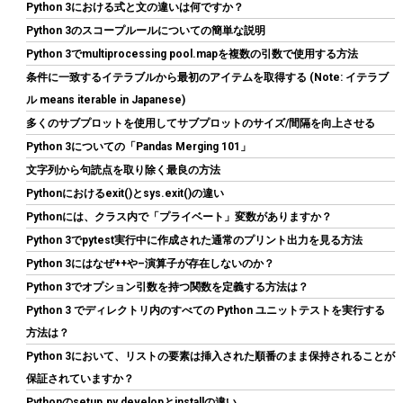
(
54811191
)
GBP 6.39
(2026-08-09 04:05 GMT +09:00 時点 -
Python 3における式と文の違いは何ですか？
こちら
)
Python 3のスコープルールについての簡単な説明
Python 3でmultiprocessing pool.mapを複数の引数で使用する方法
条件に一致するイテラブルから最初のアイテムを取得する (Note: イテラブ
ル means iterable in Japanese)
多くのサブプロットを使用してサブプロットのサイズ/間隔を向上させる
Python 3についての「Pandas Merging 101」
文字列から句読点を取り除く最良の方法
Pythonにおけるexit()とsys.exit()の違い
M.2 2280mm SSD両面ヒートシンク、PC / PS5用サーマルシリコ
Pythonには、クラス内で「プライベート」変数がありますか？
ンパッド付きM.2 PCIE NVMe SSD (銀色)
Python 3でpytest実行中に作成された通常のプリント出力を見る方法
Python 3にはなぜ++や–演算子が存在しないのか？
詳細は
(
5441953
)
GBP 4.81
(2026-08-09 04:05 GMT +09:00 時点 -
こちら
Python 3でオプション引数を持つ関数を定義する方法は？
)
Python 3 でディレクトリ内のすべての Python ユニットテストを実行する
方法は？
Python 3において、リストの要素は挿入された順番のまま保持されることが
保証されていますか？
Pythonのsetup.py developとinstallの違い