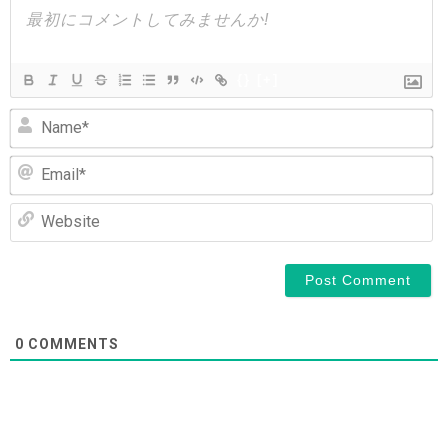
ョ
ン
{}
[+]
N
Em
We
0
COMMENTS