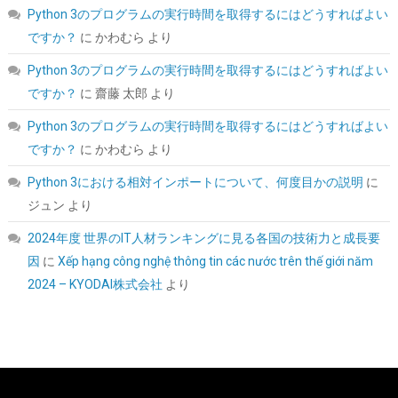
Python 3のプログラムの実行時間を取得するにはどうすればよい
詳細は
(
544409
)
GBP 173.07
(2026-08-09 04:05 GMT +09:00 時点 -
こちら
ですか？
に
かわむら
より
)
Python 3のプログラムの実行時間を取得するにはどうすればよい
ですか？
に
齋藤 太郎
より
Python 3のプログラムの実行時間を取得するにはどうすればよい
ですか？
に
かわむら
より
Python 3における相対インポートについて、何度目かの説明
に
ジュン
より
CFD販売 デスクトップPC用メモリ グラフェン 銅箔 ヒートシンク
2024年度 世界のIT人材ランキングに見る各国の技術力と成長要
DDR5-5600 32GB×2枚 (64GB) 相性保証 288pin シー・エフ・デー
因
に
Xếp hạng công nghệ thông tin các nước trên thế giới năm
販売 CFD Standard W5U5600CS-32GC46F
2024 – KYODAI株式会社
より
詳細は
(
54616
)
GBP 465.62
(2026-08-09 04:05 GMT +09:00 時点 -
こちら
)