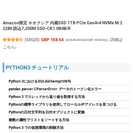
Amazon限定 キオクシア 内蔵SSD 1TB PCIe Gen4×4 NVMe M.2
2280 読込7,200M SSD-CK1.0N4B/R
詳細は
(
54520
)
GBP 158.64
(2026-08-09 04:05 GMT +09:00 時点 -
こちら
)
PYTHON3 チュートリアル
Python 3におけるSQLAlchemyのIN句
pandas.parser.CParserError: データのトークン化エラー
Python 3 でスレッドから返り値を取得する方法
Pythonの標準ライブラリを使用してローカルIPアドレスを見つける
ARCTIC MX-4 (8g｜ヘラ付属) - 高性能サーマルペースト、CPU・
Pythonの日付文字列を日付オブジェクトに変換
GPU 対応（PC・PS4・Xbox）、高い熱伝導率、長期耐久性、安
複数の属性でリストをソートする方法
全な塗布、非導電性、非容量性
Python 3 での仮想環境の削除方法
詳細は