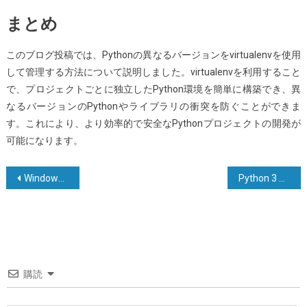
まとめ
このブログ投稿では、Pythonの異なるバージョンをvirtualenvを使用
して管理する方法について説明しました。virtualenvを利用すること
で、プロジェクトごとに独立したPython環境を簡単に構築でき、異
なるバージョンのPythonやライブラリの衝突を防ぐことができま
す。これにより、より効率的で安全なPythonプロジェクトの開発が
可能になります。
投
Windows上でpipをインストールする方法は？
Python 3 プログラミングにおいて、Python には文字列の中に特定の部分文字列が含まれているかを判定するメソッドがありますか？
稿
ナ
ビ
ゲ
購読
ー
シ