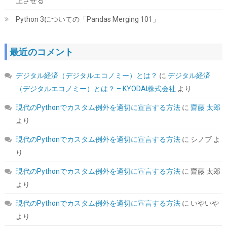
上させる
Python 3についての「Pandas Merging 101」
最近のコメント
シリコンパワー SSD 512GB 3D NAND M.2 2280 PCIe3.0×4
NVMe1.3 P34A60シリーズ 5年保証 SP512GBP34A60M28
デジタル経済（デジタルエコノミー）とは？
に
デジタル経済
詳細は
(
5432745
)
GBP 76.87
(2026-08-09 04:05 GMT +09:00 時点 -
（デジタルエコノミー）とは？ – KYODAI株式会社
より
こちら
)
現代のPythonでカスタム例外を適切に宣言する方法
に
齋藤 太郎
より
現代のPythonでカスタム例外を適切に宣言する方法
に
シノブ
よ
り
現代のPythonでカスタム例外を適切に宣言する方法
に
齋藤 太郎
より
現代のPythonでカスタム例外を適切に宣言する方法
に
いやいや
シリコンパワー デスクトップPC用 メモリ DDR4 3200 PC4-25600
より
16GB x 2枚 (32GB) 288Pin 1.2V CL22 SP032GBLFU320F22