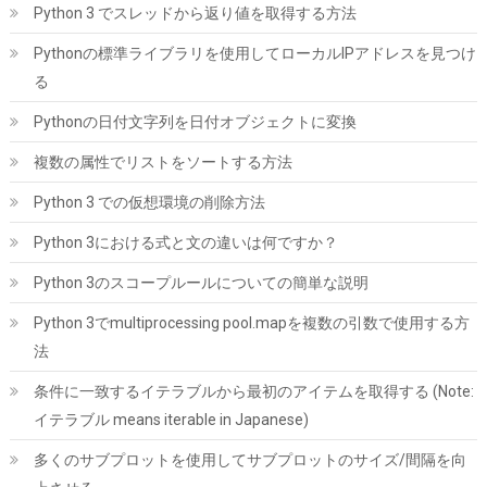
詳細は
(
54432
)
GBP 784.05
Python 3 でスレッドから返り値を取得する方法
(2026-08-09 04:05 GMT +09:00 時点 -
こちら
)
Pythonの標準ライブラリを使用してローカルIPアドレスを見つけ
る
Pythonの日付文字列を日付オブジェクトに変換
複数の属性でリストをソートする方法
Python 3 での仮想環境の削除方法
Python 3における式と文の違いは何ですか？
Samsung 990 PRO 1TB PCIe Gen 4.0 x4 (最大転送速度 7,450MB/
Python 3のスコープルールについての簡単な説明
秒) NVMe M.2 (2280) 内蔵 SSD MZ-V9P1T0B-IT/EC 国内正規保
証品
Python 3でmultiprocessing pool.mapを複数の引数で使用する方
詳細は
法
(
547766
)
GBP 168.26
(2026-08-09 04:05 GMT +09:00 時点 -
こちら
)
条件に一致するイテラブルから最初のアイテムを取得する (Note:
イテラブル means iterable in Japanese)
多くのサブプロットを使用してサブプロットのサイズ/間隔を向