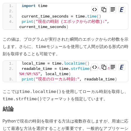
import
 time
current_time_seconds = time.
time
()
print
(
"現在の時刻 (エポックからの秒数):"
, 
current_time_seconds
)
この値は、プログラムが実行された瞬間のエポックからの秒数を示
time
します。さらに、
モジュールを使用して人間が読める形式の時
刻を取得することも可能です。
local_time = time.
localtime
()
readable_time = time.
strftime
(
"%Y-%m-%d 
%H:%M:%S"
, local_time
)
print
(
"現在のローカル時刻:"
, readable_time
)
time.localtime()
ここでは
を使用してローカル時刻を取得し、
time.strftime()
でフォーマットを指定しています。
結論
Pythonで現在の時刻を取得する方法は複数存在しますが、用途に応
じて最適な方法を選択することが重要です。一般的なアプリケーシ