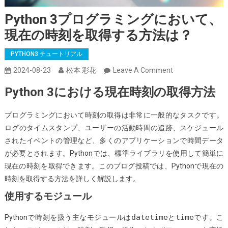
Python 3プログラミングにおいて、
現在の時刻を取得する方法は？
PYTHON3 チュートリアル
On
2024-08-23
松本 彩花
Leave A Comment
Python
Python 3における現在時刻の取得方法
3
プ
プログラミングにおいて時刻の取得は非常に一般的なタスクです。
ロ
ログのタイムスタンプ、ユーザーの活動時間の追跡、スケジュール
グ
されたイベントの管理など、多くのアプリケーションで時間データ
ラ
が必要とされます。Pythonでは、標準ライブラリを使用して簡単に
ミ
現在の時刻を取得できます。このブログ投稿では、Pythonで現在の
ン
時刻を取得する方法を詳しく解説します。
グ
使用するモジュール
に
お
datetime
time
Pythonで時刻を扱う主なモジュールは
と
です。こ
い