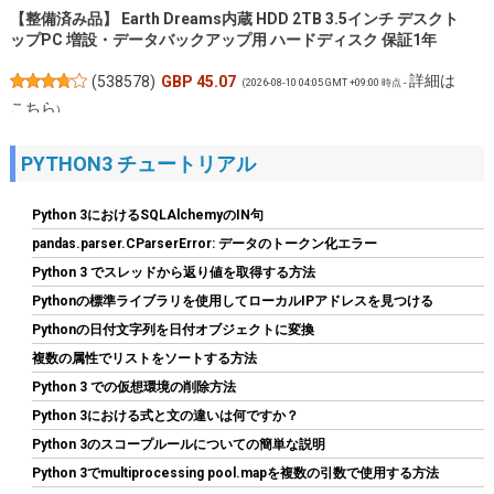
【整備済み品】 Earth Dreams内蔵 HDD 2TB 3.5インチ デスクト
ップPC 増設・データバックアップ用 ハードディスク 保証1年
詳細は
(
538578
)
GBP 45.07
(2026-08-10 04:05 GMT +09:00 時点 -
こちら
)
PYTHON3 チュートリアル
Python 3におけるSQLAlchemyのIN句
pandas.parser.CParserError: データのトークン化エラー
Python 3 でスレッドから返り値を取得する方法
Pythonの標準ライブラリを使用してローカルIPアドレスを見つける
Pythonの日付文字列を日付オブジェクトに変換
JastBang USB-C HDMIキャプチャーボード 4K入力 1080P録画
複数の属性でリストをソートする方法
UVC対応 低遅延 電源不要 ドライバー不要 | Switch、PS5、PC、
iOS、Androidに対応。OBS Studio、Twitch、YouTubeを使用し
Python 3 での仮想環境の削除方法
たゲーム実況やライブ配信、会議録画に活用できます。小型軽量
Python 3における式と文の違いは何ですか？
｜日本語取扱説明書付き。
Python 3のスコープルールについての簡単な説明
詳細はこ
(
546393
)
GBP 7.69
(2026-08-10 04:05 GMT +09:00 時点 -
Python 3でmultiprocessing pool.mapを複数の引数で使用する方法