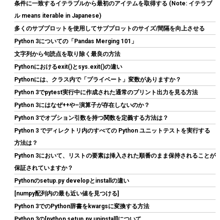
ちら
)
条件に一致するイテラブルから最初のアイテムを取得する (Note: イテラブ
ル means iterable in Japanese)
多くのサブプロットを使用してサブプロットのサイズ/間隔を向上させる
Python 3についての「Pandas Merging 101」
文字列から句読点を取り除く最良の方法
Pythonにおけるexit()とsys.exit()の違い
Pythonには、クラス内で「プライベート」変数がありますか？
Python 3でpytest実行中に作成された通常のプリント出力を見る方法
Python 3にはなぜ++や–演算子が存在しないのか？
SYY サーマルペースト 3g CPUグリス カーボンベース 高性能 |
CPUペースト;ヒートシンク/IC/プロセッサ対応;熱インターフェー
Python 3でオプション引数を持つ関数を定義する方法は？
ス素材;非導電;なめらか塗布
Python 3 でディレクトリ内のすべての Python ユニットテストを実行する
詳細は
方法は？
(
5459794
)
GBP 3.31
(2026-08-10 04:05 GMT +09:00 時点 -
こちら
Python 3において、リストの要素は挿入された順番のまま保持されることが
)
保証されていますか？
Pythonのsetup.py developとinstallの違い
[numpy配列内の最も近い値を見つける]
Python 3でのPython辞書をkwargsに変換する方法
Python 3の[python setup.py uninstall]について