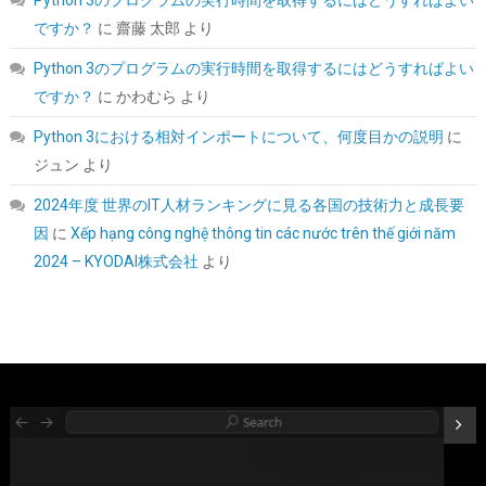
ですか？
に
齋藤 太郎
より
詳細は
(
54811190
)
GBP 6.39
(2026-08-10 04:05 GMT +09:00 時点 -
こちら
)
Python 3のプログラムの実行時間を取得するにはどうすればよい
ですか？
に
かわむら
より
Python 3における相対インポートについて、何度目かの説明
に
ジュン
より
2024年度 世界のIT人材ランキングに見る各国の技術力と成長要
因
に
Xếp hạng công nghệ thông tin các nước trên thế giới năm
2024 – KYODAI株式会社
より
Biwin NV7400 1TB SSD NVMe2.0 M.2 Type 2280 PCIe Gen4×4 最
大読込：7450MB/s (R:7450MB/s、W:6500MB/s) 内蔵SSD 高耐
久 PS5/PS5 Pro動作確認済み メーカー5年保証
詳細は
(
546826
)
GBP 134.59
(2026-08-10 04:05 GMT +09:00 時点 -
こちら
)