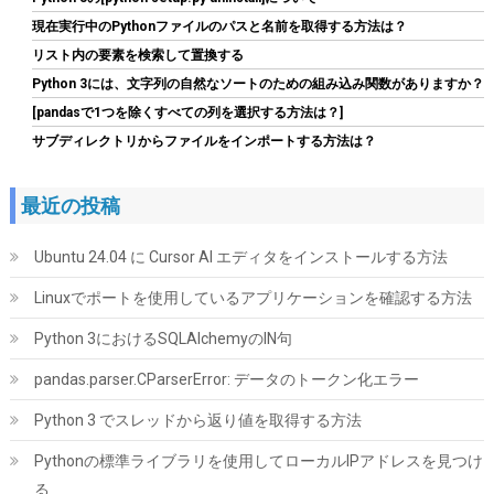
現在実行中のPythonファイルのパスと名前を取得する方法は？
リスト内の要素を検索して置換する
Python 3には、文字列の自然なソートのための組み込み関数がありますか？
シリコンパワー SSD 512GB 3D NAND M.2 2280 PCIe3.0×4
NVMe1.3 P34A60シリーズ 5年保証 SP512GBP34A60M28
[pandasで1つを除くすべての列を選択する方法は？]
サブディレクトリからファイルをインポートする方法は？
詳細は
(
5432745
)
GBP 76.87
(2026-08-10 04:05 GMT +09:00 時点 -
こちら
)
最近の投稿
Ubuntu 24.04 に Cursor AI エディタをインストールする方法
Linuxでポートを使用しているアプリケーションを確認する方法
Python 3におけるSQLAlchemyのIN句
pandas.parser.CParserError: データのトークン化エラー
KingSpec SSD 1TB SATAIII 6Gb/s 2.5インチ内蔵SSD 最大読込
Python 3 でスレッドから返り値を取得する方法
570MB/s 3D NAND メーカー保証3年
Pythonの標準ライブラリを使用してローカルIPアドレスを見つけ
詳細は
(
5434011
)
GBP 91.30
(2026-08-10 04:05 GMT +09:00 時点 -
る