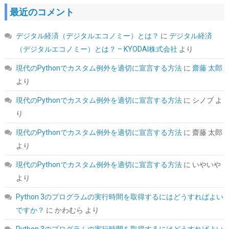
最近のコメント
デジタル経済（デジタルエコノミー）とは？
に
デジタル経済
Crucial(クルーシャル) PRO (マイクロン製) デスクトップ用メモリ
（デジタルエコノミー）とは？ – KYODAI株式会社
より
16GBX2枚 DDR4-3200 メーカー制限付無期限保証
CP2K16G4DFRA32A【国内正規代理店品】
現代のPythonでカスタム例外を適切に宣言する方法
に
齋藤 太郎
より
詳細
(
5456330
)
GBP 204.58
(2026-08-10 04:05 GMT +09:00 時点 -
はこちら
)
現代のPythonでカスタム例外を適切に宣言する方法
に
シノブ
よ
り
現代のPythonでカスタム例外を適切に宣言する方法
に
齋藤 太郎
より
現代のPythonでカスタム例外を適切に宣言する方法
に
いやいや
より
Python 3のプログラムの実行時間を取得するにはどうすればよい
ARCTIC MX-4 (8g｜ヘラ付属) - 高性能サーマルペースト、CPU・
ですか？
に
かわむら
より
GPU 対応（PC・PS4・Xbox）、高い熱伝導率、長期耐久性、安
全な塗布、非導電性、非容量性
Python 3のプログラムの実行時間を取得するにはどうすればよい