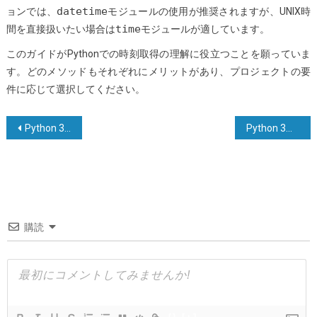
datetime
ョンでは、
モジュールの使用が推奨されますが、UNIX時
time
間を直接扱いたい場合は
モジュールが適しています。
このガイドがPythonでの時刻取得の理解に役立つことを願っていま
す。どのメソッドもそれぞれにメリットがあり、プロジェクトの要
件に応じて選択してください。
投
Python 3で大文字のアルファベットと数字を含むランダムな文字列の生成
Python 3に関するトピック：[致命的エラー：Python.h：ファイルまたはディレクトリが見つかりません]
稿
ナ
ビ
ゲ
購読
ー
シ
ョ
ン