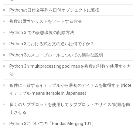
こちら
)
Pythonの日付文字列を日付オブジェクトに変換
複数の属性でリストをソートする方法
Python 3 での仮想環境の削除方法
Python 3における式と文の違いは何ですか？
Python 3のスコープルールについての簡単な説明
Python 3でmultiprocessing pool.mapを複数の引数で使用する方
Samsung 990 PRO 1TB PCIe Gen 4.0 x4 (最大転送速度 7,450MB/
法
秒) NVMe M.2 (2280) 内蔵 SSD MZ-V9P1T0B-IT/EC 国内正規保
証品
条件に一致するイテラブルから最初のアイテムを取得する (Note:
詳細は
(
547766
)
GBP 168.26
(2026-08-10 04:05 GMT +09:00 時点 -
イテラブル means iterable in Japanese)
こちら
)
多くのサブプロットを使用してサブプロットのサイズ/間隔を向
上させる
Python 3についての「Pandas Merging 101」