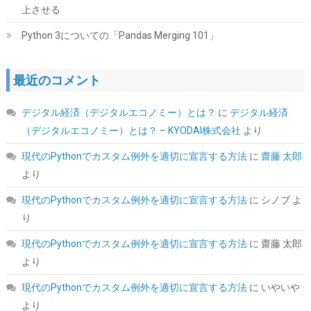
上させる
Python 3についての「Pandas Merging 101」
最近のコメント
KingSpec SSD 1TB SATAIII 6Gb/s 2.5インチ内蔵SSD 最大読込
570MB/s 3D NAND メーカー保証3年
デジタル経済（デジタルエコノミー）とは？
に
デジタル経済
詳細は
(
5434008
)
GBP 91.30
(2026-08-09 04:05 GMT +09:00 時点 -
（デジタルエコノミー）とは？ – KYODAI株式会社
より
こちら
)
現代のPythonでカスタム例外を適切に宣言する方法
に
齋藤 太郎
より
現代のPythonでカスタム例外を適切に宣言する方法
に
シノブ
よ
り
現代のPythonでカスタム例外を適切に宣言する方法
に
齋藤 太郎
より
現代のPythonでカスタム例外を適切に宣言する方法
に
いやいや
ARCTIC MX-7 (4g｜MX-Cleaner 6枚付属) - 究極性能サーマルペ
より
ースト、CPU・ゲーム機・グラフィックカード・ノートPC・プロ