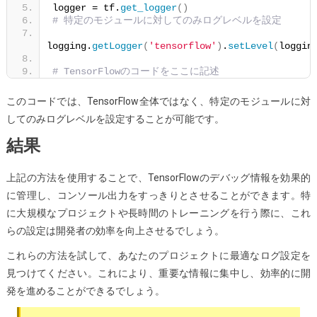
logger = tf.
get_logger
()
# 特定のモジュールに対してのみログレベルを設定
logging.
getLogger
(
'tensorflow'
)
.
setLevel
(
loggin
# TensorFlowのコードをここに記述
このコードでは、TensorFlow全体ではなく、特定のモジュールに対
してのみログレベルを設定することが可能です。
結果
上記の方法を使用することで、TensorFlowのデバッグ情報を効果的
に管理し、コンソール出力をすっきりとさせることができます。特
に大規模なプロジェクトや長時間のトレーニングを行う際に、これ
らの設定は開発者の効率を向上させるでしょう。
これらの方法を試して、あなたのプロジェクトに最適なログ設定を
見つけてください。これにより、重要な情報に集中し、効率的に開
発を進めることができるでしょう。