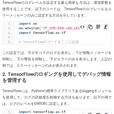
TensorFlowのログレベルを設定する最も簡単な方法は、環境変数を
無
使用することです。以下のコードは、TensorFlowのログレベルをエ
効
ラーメッセージのみに設定する方法を示しています。
化
import
 os
os.environ
[
'TF_CPP_MIN_LOG_LEVEL'
]
 = 
'3'
import
 tensorflow 
as
 tf
# TensorFlowのコードをここに記述
この設定では、’0’がすべてのログを表示し、’1’が情報メッセージを
抑制し、’2’が警告を抑制し、’3’がエラーのみを表示します。上記の
例では、エラーメッセージのみが表示されます。
2. TensorFlowのロギングを使用してデバッグ情報
を管理する
TensorFlowには、Pythonの標準ライブラリであるloggingモジュール
を使用して、ログの詳細度を制御する方法もあります。以下の例で
は、ログのレベルをERRORに設定します。
import
 tensorflow 
as
 tf