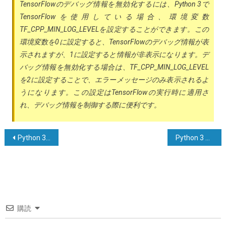
TensorFlowのデバッグ情報を無効化するには、Python 3で
TensorFlowを使用している場合、環境変数
TF_CPP_MIN_LOG_LEVELを設定することができます。この
環境変数を0に設定すると、TensorFlowのデバッグ情報が表
示されますが、1に設定すると情報が非表示になります。デ
バッグ情報を無効化する場合は、TF_CPP_MIN_LOG_LEVEL
を2に設定することで、エラーメッセージのみ表示されるよ
うになります。この設定はTensorFlowの実行時に適用さ
れ、デバッグ情報を制御する際に便利です。
投
Python 3に関するトピック：[naiveとawareなdatetime.now() <= challenge.datetime_endを比較することはできません]
Python 3 で文字列を分割して区切り文字を保持する方法
稿
ナ
ビ
ゲ
購読
ー