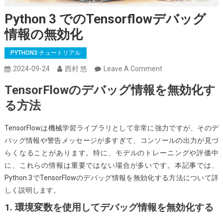
Python 3 でのTensorflowデバッグ
情報の無効化
PYTHON3 チュートリアル
On
2024-09-24
西村 悠
Leave A Comment
Python
TensorFlowのデバッグ情報を無効化す
3
る方法
で
の
TensorFlowは機械学習ライブラリとして非常に強力ですが、そのデ
Tensorflow
バッグ情報や警告メッセージが多すぎて、コンソールの出力が見づ
デ
らくなることがあります。特に、モデルのトレーニングや評価中
バ
に、これらの情報は重要ではない場合が多いです。本記事では、
ッ
Python 3でTensorFlowのデバッグ情報を無効化する方法について詳
グ
しく説明します。
情
報
1. 環境変数を使用してデバッグ情報を無効化する
の