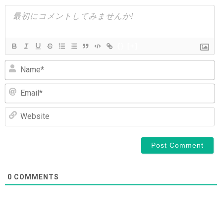
シ
ョ
ン
{}
[+]
N
Em
We
0
COMMENTS