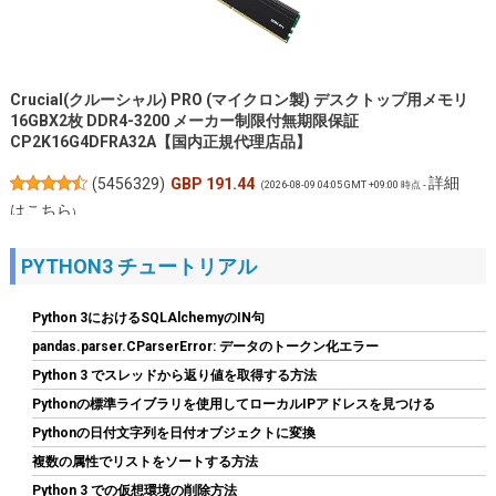
Crucial(クルーシャル) PRO (マイクロン製) デスクトップ用メモリ
16GBX2枚 DDR4-3200 メーカー制限付無期限保証
CP2K16G4DFRA32A【国内正規代理店品】
詳細
(
5456329
)
GBP 191.44
(2026-08-09 04:05 GMT +09:00 時点 -
はこちら
)
PYTHON3 チュートリアル
Python 3におけるSQLAlchemyのIN句
pandas.parser.CParserError: データのトークン化エラー
Python 3 でスレッドから返り値を取得する方法
Pythonの標準ライブラリを使用してローカルIPアドレスを見つける
Pythonの日付文字列を日付オブジェクトに変換
Hanye SSD 1TB PCIe Gen4x4 M.2 NVMe 2280 ヒートシンク搭載
複数の属性でリストをソートする方法
新型PS5 / PS5動作確認済み R:7400MB/s W:6500MB/s 高耐久3D
NAND TLC HE70 正規代理店品メーカー5年保証
Python 3 での仮想環境の削除方法