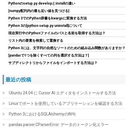
Pythonのsetup.py developとinstallの違い
[numpy配列内の最も近い値を見つける]
Python 3でのPython辞書をkwargsに変換する方法
Python 3の[python setup.py uninstall]について
現在実行中のPythonファイルのパスと名前を取得する方法は？
CORSAIR RM850e 2025モデル PC電源ユニット 850W PCIE 5.1 対
応 80PLUS Gold認証 ATX 3.1 認証済 フルモジュラー 12V-2x6 ケ
リスト内の要素を検索して置換する
ーブル付属 CP-9020296-JP
Python 3には、文字列の自然なソートのための組み込み関数がありますか？
詳細はこ
(
54474
)
GBP 72.78
[pandasで1つを除くすべての列を選択する方法は？]
(2026-08-09 04:05 GMT +09:00 時点 -
ちら
サブディレクトリからファイルをインポートする方法は？
)
最近の投稿
Ubuntu 24.04 に Cursor AI エディタをインストールする方法
Linuxでポートを使用しているアプリケーションを確認する方法
Python 3におけるSQLAlchemyのIN句
M.2 2280mm SSD両面ヒートシンク、PC / PS5用サーマルシリコ
pandas.parser.CParserError: データのトークン化エラー