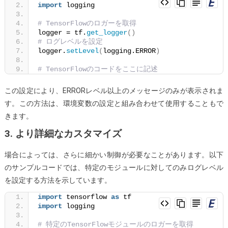
import
 logging
# TensorFlowのロガーを取得
logger = tf.
get_logger
()
# ログレベルを設定
logger.
setLevel
(
logging.ERROR
)
# TensorFlowのコードをここに記述
この設定により、ERRORレベル以上のメッセージのみが表示されま
す。この方法は、環境変数の設定と組み合わせて使用することもで
きます。
3. より詳細なカスタマイズ
場合によっては、さらに細かい制御が必要なことがあります。以下
のサンプルコードでは、特定のモジュールに対してのみログレベル
を設定する方法を示しています。
import
 tensorflow 
as
 tf
import
 logging
# 特定のTensorFlowモジュールのロガーを取得