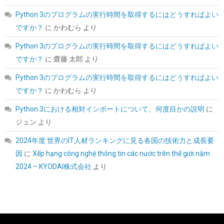
セッサ対応、超高熱伝導率、長期耐久、非導電性、非容量性
Python 3のプログラムの実行時間を取得するにはどうすればよい
詳細は
(
547886
)
GBP 10.33
(2026-08-09 04:05 GMT +09:00 時点 -
ですか？
に
かわむら
より
こちら
)
Python 3のプログラムの実行時間を取得するにはどうすればよい
ですか？
に
齋藤 太郎
より
Python 3のプログラムの実行時間を取得するにはどうすればよい
ですか？
に
かわむら
より
Python 3における相対インポートについて、何度目かの説明
に
ジュン
より
2024年度 世界のIT人材ランキングに見る各国の技術力と成長要
玄人志向 電源ユニット 600W ATX 電源 80 PLUS スタンダード PC
因
に
Xếp hạng công nghệ thông tin các nước trên thế giới năm
電源 12cm静音ファン KRPW-L5-600W/80+/REV2.0
2024 – KYODAI株式会社
より
詳細は
(
542183
)
GBP 17.62
(2026-08-09 04:05 GMT +09:00 時点 -
こちら
)