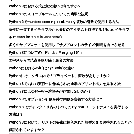
Python 3における式と文の違いは何ですか？
詳細
(
5462755
)
GBP 136.52
(2026-08-09 04:05 GMT +09:00 時点 -
Python 3のスコープルールについての簡単な説明
はこちら
)
Python 3でmultiprocessing pool.mapを複数の引数で使用する方法
条件に一致するイテラブルから最初のアイテムを取得する (Note: イテラブ
ル means iterable in Japanese)
多くのサブプロットを使用してサブプロットのサイズ/間隔を向上させる
Python 3についての「Pandas Merging 101」
文字列から句読点を取り除く最良の方法
Pythonにおけるexit()とsys.exit()の違い
Pythonには、クラス内で「プライベート」変数がありますか？
玄人志向 電源ユニット 850W ATX 電源 80 PLUS ゴールド PC電源
Python 3でpytest実行中に作成された通常のプリント出力を見る方法
フルプラグイン KRPW-GS850W/90+
Python 3にはなぜ++や–演算子が存在しないのか？
詳細はこ
(
54217
)
GBP 48.49
(2026-08-09 04:05 GMT +09:00 時点 -
Python 3でオプション引数を持つ関数を定義する方法は？
ちら
)
Python 3 でディレクトリ内のすべての Python ユニットテストを実行する
方法は？
Python 3において、リストの要素は挿入された順番のまま保持されることが
保証されていますか？