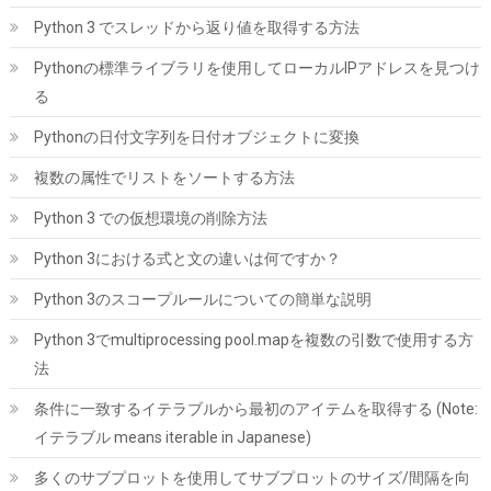
ンパッド付きM.2 PCIE NVMe SSD (銀色)
Python 3 でスレッドから返り値を取得する方法
詳細は
(
5441953
)
GBP 4.81
(2026-08-09 04:05 GMT +09:00 時点 -
Pythonの標準ライブラリを使用してローカルIPアドレスを見つけ
こちら
)
る
Pythonの日付文字列を日付オブジェクトに変換
複数の属性でリストをソートする方法
Python 3 での仮想環境の削除方法
Python 3における式と文の違いは何ですか？
Python 3のスコープルールについての簡単な説明
ASUS NVIDIA GeForce RTX 5070Ti ビデオカード 16GB GDDR7
PCI Express 5.0 / PRIME-RTX5070TI-O16G 国内正規代理店品
Python 3でmultiprocessing pool.mapを複数の引数で使用する方
詳細は
法
(
54432
)
GBP 784.05
(2026-08-09 04:05 GMT +09:00 時点 -
こちら
)
条件に一致するイテラブルから最初のアイテムを取得する (Note:
イテラブル means iterable in Japanese)
多くのサブプロットを使用してサブプロットのサイズ/間隔を向