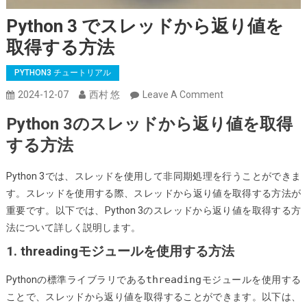
Python 3 でスレッドから返り値を
取得する方法
PYTHON3 チュートリアル
On
2024-12-07
西村 悠
Leave A Comment
Python
Python 3のスレッドから返り値を取得
3
する方法
で
ス
Python 3では、スレッドを使用して非同期処理を行うことができま
レ
す。スレッドを使用する際、スレッドから返り値を取得する方法が
ッ
重要です。以下では、Python 3のスレッドから返り値を取得する方
ド
法について詳しく説明します。
か
ら
1. threadingモジュールを使用する方法
返
threading
Pythonの標準ライブラリである
モジュールを使用する
り
ことで、スレッドから返り値を取得することができます。以下は、
値