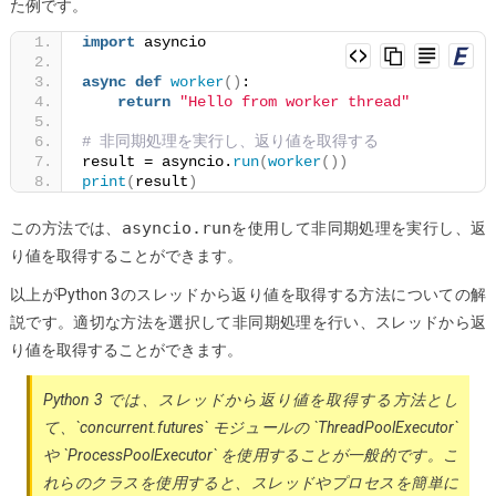
た例です。
import
 asyncio
async
def
worker
()
:
return
"Hello from worker thread"
# 非同期処理を実行し、返り値を取得する
result = asyncio.
run
(
worker
())
print
(
result
)
asyncio.run
この方法では、
を使用して非同期処理を実行し、返
り値を取得することができます。
以上がPython 3のスレッドから返り値を取得する方法についての解
説です。適切な方法を選択して非同期処理を行い、スレッドから返
り値を取得することができます。
Python 3 では、スレッドから返り値を取得する方法とし
て、`concurrent.futures` モジュールの `ThreadPoolExecutor`
や `ProcessPoolExecutor` を使用することが一般的です。こ
れらのクラスを使用すると、スレッドやプロセスを簡単に