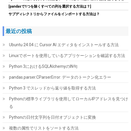
[pandasで1つを除くすべての列を選択する方法は？]
サブディレクトリからファイルをインポートする方法は？
最近の投稿
Ubuntu 24.04 に Cursor AI エディタをインストールする方法
Linuxでポートを使用しているアプリケーションを確認する方法
【Amazon.co.jp 限定】Western Digital ウエスタンデジタル WD
Red Plus 内蔵 HDD 8TB CMR 3.5インチ SATA 5640rpm キャッシ
Python 3におけるSQLAlchemyのIN句
ュ256MB NAS メーカー保証3年 WD80EFAX-AJP エコパッケージ
pandas.parser.CParserError: データのトークン化エラー
【国内正規取扱代理店】
Python 3 でスレッドから返り値を取得する方法
詳細は
(
542397
)
GBP 262.78
(2026-08-09 04:05 GMT +09:00 時点 -
こちら
)
Pythonの標準ライブラリを使用してローカルIPアドレスを見つけ
る
Pythonの日付文字列を日付オブジェクトに変換
複数の属性でリストをソートする方法