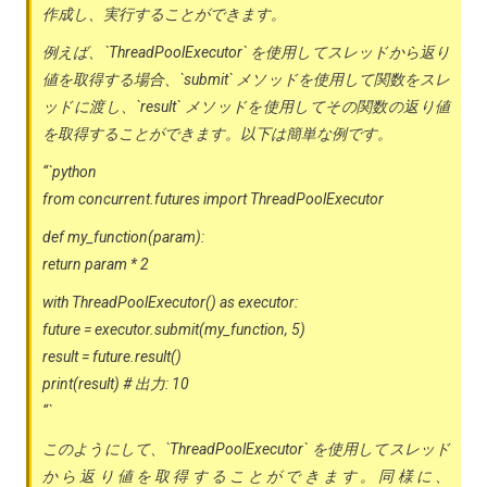
作成し、実行することができます。
例えば、`ThreadPoolExecutor` を使用してスレッドから返り
値を取得する場合、`submit` メソッドを使用して関数をスレ
ッドに渡し、`result` メソッドを使用してその関数の返り値
を取得することができます。以下は簡単な例です。
“`python
from concurrent.futures import ThreadPoolExecutor
def my_function(param):
return param * 2
with ThreadPoolExecutor() as executor:
future = executor.submit(my_function, 5)
result = future.result()
print(result) # 出力: 10
“`
このようにして、`ThreadPoolExecutor` を使用してスレッド
から返り値を取得することができます。同様に、