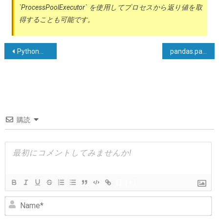
`ProcessPoolExecutor` を使用してプロセスから返り値を取
得することも可能です。
投
Pythonの標準ライブラリを使用してローカルIPアドレスを見つける
pandas.parser.CParserError: データのトークン化エラー
稿
ナ
ビ
ゲ
購読
ー
シ
ョ
ン
{}
[+]
N