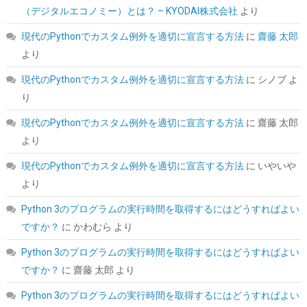
（デジタルエコノミー）とは？ – KYODAI株式会社
より
詳細は
(
5422382
)
GBP 3.60
(2026-08-09 04:05 GMT +09:00 時点 -
現代のPythonでカスタム例外を適切に宣言する方法
に
齋藤 太郎
こちら
)
より
現代のPythonでカスタム例外を適切に宣言する方法
に
シノブ
よ
り
現代のPythonでカスタム例外を適切に宣言する方法
に
齋藤 太郎
より
現代のPythonでカスタム例外を適切に宣言する方法
に
いやいや
より
Amazon限定 キオクシア 内蔵SSD 1TB PCIe Gen4×4 NVMe M.2
2280 読込7,200M SSD-CK1.0N4B/R
Python 3のプログラムの実行時間を取得するにはどうすればよい
詳細は
(
54520
)
GBP 158.64
ですか？
に
かわむら
より
(2026-08-09 04:05 GMT +09:00 時点 -
こちら
)
Python 3のプログラムの実行時間を取得するにはどうすればよい
ですか？
に
齋藤 太郎
より
Python 3のプログラムの実行時間を取得するにはどうすればよい