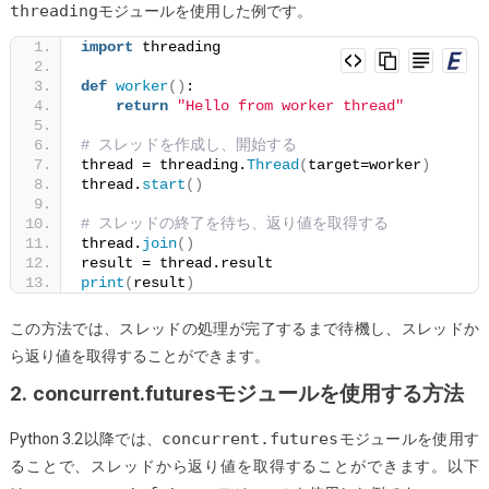
threading
モジュールを使用した例です。
を
取
import
 threading
得
def
worker
()
:
す
return
"Hello from worker thread"
る
# スレッドを作成し、開始する
方
thread = threading.
Thread
(
target=worker
)
法
thread.
start
()
# スレッドの終了を待ち、返り値を取得する
thread.
join
()
result = thread.result
print
(
result
)
この方法では、スレッドの処理が完了するまで待機し、スレッドか
ら返り値を取得することができます。
2. concurrent.futuresモジュールを使用する方法
concurrent.futures
Python 3.2以降では、
モジュールを使用す
ることで、スレッドから返り値を取得することができます。以下