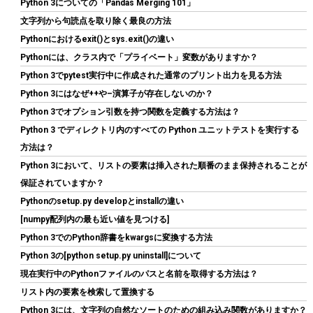
Python 3についての「Pandas Merging 101」
文字列から句読点を取り除く最良の方法
Pythonにおけるexit()とsys.exit()の違い
Seagate IronWolf 内蔵HDD 4TB NAS用 ST4000VN006/EC
Pythonには、クラス内で「プライベート」変数がありますか？
詳細は
(
545161
)
GBP 124.10
(2026-08-09 04:05 GMT +09:00 時点 -
Python 3でpytest実行中に作成された通常のプリント出力を見る方法
こちら
)
Python 3にはなぜ++や–演算子が存在しないのか？
Python 3でオプション引数を持つ関数を定義する方法は？
Python 3 でディレクトリ内のすべての Python ユニットテストを実行する
方法は？
Python 3において、リストの要素は挿入された順番のまま保持されることが
保証されていますか？
Pythonのsetup.py developとinstallの違い
[numpy配列内の最も近い値を見つける]
ARCTIC MX-7 (4g｜MX-Cleaner 6枚付属) - 究極性能サーマルペ
Python 3でのPython辞書をkwargsに変換する方法
ースト、CPU・ゲーム機・グラフィックカード・ノートPC・プロ
Python 3の[python setup.py uninstall]について
セッサ対応、超高熱伝導率、長期耐久、非導電性、非容量性
現在実行中のPythonファイルのパスと名前を取得する方法は？
詳細は
(
547886
)
GBP 10.33
リスト内の要素を検索して置換する
(2026-08-09 04:05 GMT +09:00 時点 -
こちら
)
Python 3には、文字列の自然なソートのための組み込み関数がありますか？