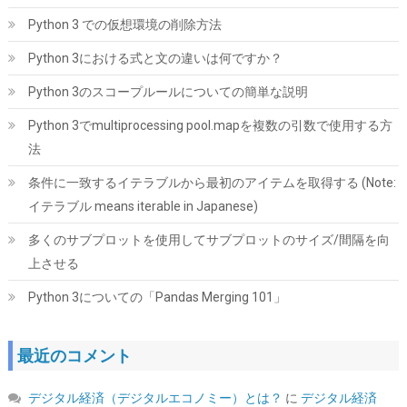
Python 3 での仮想環境の削除方法
Python 3における式と文の違いは何ですか？
SYY サーマルペースト 3g CPUグリス カーボンベース 高性能 |
Python 3のスコープルールについての簡単な説明
CPUペースト;ヒートシンク/IC/プロセッサ対応;熱インターフェー
ス素材;非導電;なめらか塗布
Python 3でmultiprocessing pool.mapを複数の引数で使用する方
法
詳細は
(
5459792
)
GBP 3.31
(2026-08-09 04:05 GMT +09:00 時点 -
こちら
)
条件に一致するイテラブルから最初のアイテムを取得する (Note:
イテラブル means iterable in Japanese)
多くのサブプロットを使用してサブプロットのサイズ/間隔を向
上させる
Python 3についての「Pandas Merging 101」
最近のコメント
Tuloka 4個ヒートシンク 導熱接着シート4pcs付き 熱暴走対策 冷
却ラジエーターフィンCPU ICチップ 回路基板 LEDアンプに適用
デジタル経済（デジタルエコノミー）とは？
に
デジタル経済
アルミニウム 黒 70mm×22mm×6mm