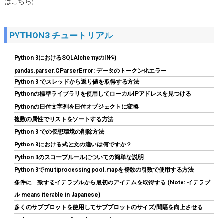
はこちら
)
PYTHON3 チュートリアル
Python 3におけるSQLAlchemyのIN句
pandas.parser.CParserError: データのトークン化エラー
Python 3 でスレッドから返り値を取得する方法
Pythonの標準ライブラリを使用してローカルIPアドレスを見つける
ASUS NVIDIA GeForce RTX 5070Ti ビデオカード 16GB GDDR7
Pythonの日付文字列を日付オブジェクトに変換
PCI Express 5.0 / PRIME-RTX5070TI-O16G 国内正規代理店品
複数の属性でリストをソートする方法
Python 3 での仮想環境の削除方法
詳細は
(
54432
)
GBP 784.05
(2026-08-09 04:05 GMT +09:00 時点 -
Python 3における式と文の違いは何ですか？
こちら
)
Python 3のスコープルールについての簡単な説明
Python 3でmultiprocessing pool.mapを複数の引数で使用する方法
条件に一致するイテラブルから最初のアイテムを取得する (Note: イテラブ
ル means iterable in Japanese)
多くのサブプロットを使用してサブプロットのサイズ/間隔を向上させる