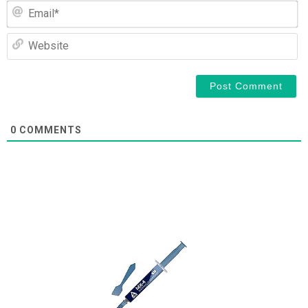
Em
We
0
COMMENTS