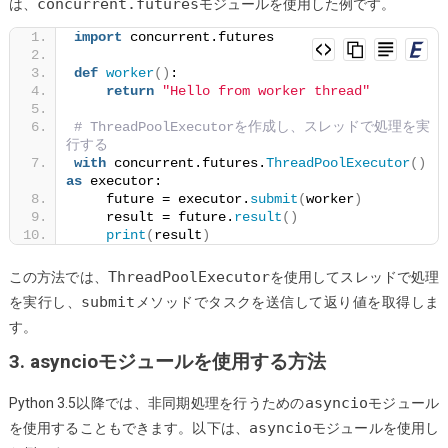
concurrent.futures
は、
モジュールを使用した例です。
import
 concurrent.futures
def
worker
()
:
return
"Hello from worker thread"
# ThreadPoolExecutorを作成し、スレッドで処理を実
行する
with
 concurrent.futures.
ThreadPoolExecutor
()
as
 executor:
    future = executor.
submit
(
worker
)
    result = future.
result
()
print
(
result
)
ThreadPoolExecutor
この方法では、
を使用してスレッドで処理
submit
を実行し、
メソッドでタスクを送信して返り値を取得しま
す。
3. asyncioモジュールを使用する方法
asyncio
Python 3.5以降では、非同期処理を行うための
モジュール
asyncio
を使用することもできます。以下は、
モジュールを使用し