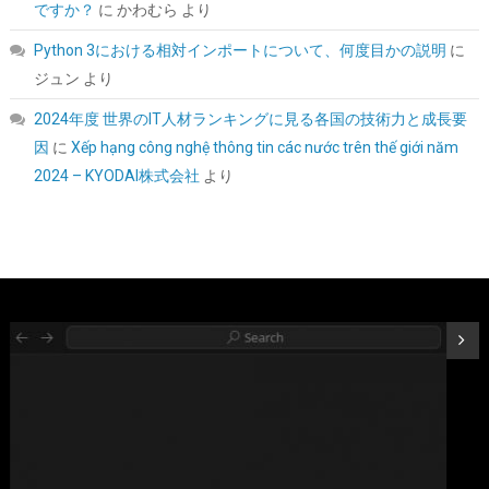
ですか？
に
かわむら
より
Python 3における相対インポートについて、何度目かの説明
に
ジュン
より
2024年度 世界のIT人材ランキングに見る各国の技術力と成長要
Samsung 990 PRO 1TB PCIe Gen 4.0 x4 (最大転送速度 7,450MB/
因
に
Xếp hạng công nghệ thông tin các nước trên thế giới năm
秒) NVMe M.2 (2280) 内蔵 SSD MZ-V9P1T0B-IT/EC 国内正規保
証品
2024 – KYODAI株式会社
より
詳細は
(
547766
)
GBP 168.26
(2026-08-09 04:05 GMT +09:00 時点 -
こちら
)