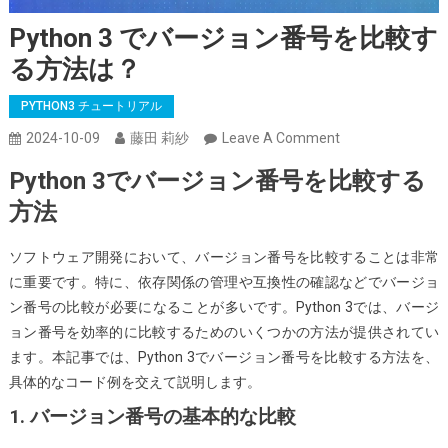
Python 3 でバージョン番号を比較す
る方法は？
PYTHON3 チュートリアル
On
2024-10-09
藤田 莉紗
Leave A Comment
Python
Python 3でバージョン番号を比較する
3
方法
で
バ
ソフトウェア開発において、バージョン番号を比較することは非常
ー
に重要です。特に、依存関係の管理や互換性の確認などでバージョ
ジ
ン番号の比較が必要になることが多いです。Python 3では、バージ
ョ
ョン番号を効率的に比較するためのいくつかの方法が提供されてい
ン
ます。本記事では、Python 3でバージョン番号を比較する方法を、
番
具体的なコード例を交えて説明します。
号
を
1. バージョン番号の基本的な比較
比