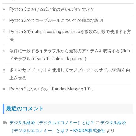
Python 3における式と文の違いは何ですか？
KingSpec SSD 1TB SATAIII 6Gb/s 2.5インチ内蔵SSD 最大読込
Python 3のスコープルールについての簡単な説明
570MB/s 3D NAND メーカー保証3年
Python 3でmultiprocessing pool.mapを複数の引数で使用する方
詳細は
(
5434010
)
GBP 91.53
(2026-08-07 04:03 GMT +09:00 時点 -
法
こちら
)
条件に一致するイテラブルから最初のアイテムを取得する (Note:
イテラブル means iterable in Japanese)
多くのサブプロットを使用してサブプロットのサイズ/間隔を向
上させる
Python 3についての「Pandas Merging 101」
Biwin NV7400 1TB SSD NVMe2.0 M.2 Type 2280 PCIe Gen4×4 最
最近のコメント
大読込：7450MB/s (R:7450MB/s、W:6500MB/s) 内蔵SSD 高耐
久 PS5/PS5 Pro動作確認済み メーカー5年保証
デジタル経済（デジタルエコノミー）とは？
に
デジタル経済
詳細は
(
546825
)
GBP 134.93
(2026-08-07 04:03 GMT +09:00 時点 -
（デジタルエコノミー）とは？ – KYODAI株式会社
より