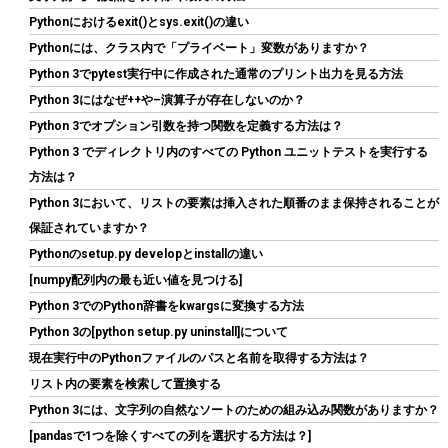
Pythonにおけるexit()とsys.exit()の違い
AMD CPU Ryzen 7 9800X3D W/O Cooler 100-100001084WOF
CP1640
Pythonには、クラス内で「プライベート」変数がありますか？
Python 3でpytest実行中に作成された通常のプリント出力を見る方法
詳細
(
5485966
)
GBP 337.47
(2026-08-07 04:03 GMT +09:00 時点 -
Python 3にはなぜ++や–演算子が存在しないのか？
はこちら
)
Python 3でオプション引数を持つ関数を定義する方法は？
Python 3 でディレクトリ内のすべての Python ユニットテストを実行する
方法は？
Python 3において、リストの要素は挿入された順番のまま保持されることが
保証されていますか？
Pythonのsetup.py developとinstallの違い
[numpy配列内の最も近い値を見つける]
Python 3でのPython辞書をkwargsに変換する方法
玄人志向 電源ユニット 600W ATX 電源 80 PLUS スタンダード PC
Python 3の[python setup.py uninstall]について
電源 12cm静音ファン KRPW-L5-600W/80+/REV2.0
現在実行中のPythonファイルのパスと名前を取得する方法は？
詳細は
(
542182
)
GBP 17.67
(2026-08-07 04:03 GMT +09:00 時点 -
リスト内の要素を検索して置換する
こちら
)
Python 3には、文字列の自然なソートのための組み込み関数がありますか？
[pandasで1つを除くすべての列を選択する方法は？]