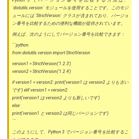
`distutils.version` モジュールを使用することです。このモジ
ュールには `StrictVersion` クラスが含まれており、バージョ
ン番号を比較するための便利な機能が提供されています。
例えば、次のようにしてバージョン番号を比較できます：
```python
from distutils.version import StrictVersion
version1 = StrictVersion('1.2.3')
version2 = StrictVersion('1.2.4')
if version1 < version2: print('version1 は version2 よりも古い
です') elif version1 > version2:
print('version1 は version2 よりも新しいです')
else:
print('version1 と version2 は同じバージョンです')
```
このようにして、Python 3 でバージョン番号を比較するこ