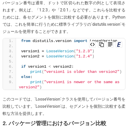
バージョン番号は通常、ドットで区切られた数字の列として表現さ
較
れます。例えば、「1.2.3」や「2.0.1」などです。これらを比較する
す
ためには、各セグメントを個別に比較する必要があります。Python
る
では、これを簡単に行うために標準ライブラリの`distutils.version`モ
方
ジュールを使用することができます。
法
は？
from
 distutils.version 
import
 LooseVersion
version1 = 
LooseVersion
(
"1.2.3"
)
version2 = 
LooseVersion
(
"1.2.4"
)
if
 version1 
<
 version2:
print
(
"version1 is older than version2"
)
else
:
print
(
"version1 is newer or the same as 
version2"
)
このコードでは、`LooseVersion`クラスを使用してバージョン番号を
比較しています。`LooseVersion`は、セグメントを個別に比較する柔
軟な方法を提供します。
2. パッケージ管理におけるバージョン比較