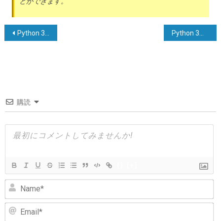
とができます。
投
Python 3 で日付を通常の形式で出力する方法
Python 3でのNumPy配列の等価性、要素ごとの比較
稿
ナ
ビ
ゲ
購読
ー
シ
ョ
ン
{}
[+]
N
Em