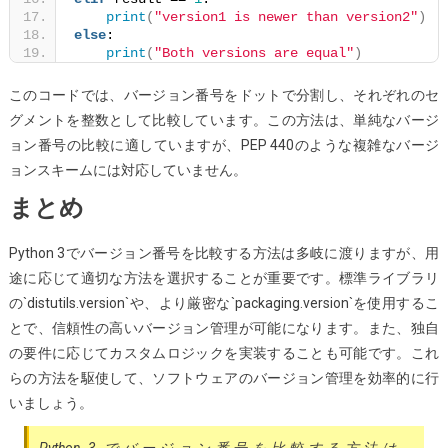
print
(
"version1 is newer than version2"
)
else
:
print
(
"Both versions are equal"
)
このコードでは、バージョン番号をドットで分割し、それぞれのセ
グメントを整数として比較しています。この方法は、単純なバージ
ョン番号の比較に適していますが、PEP 440のような複雑なバージ
ョンスキームには対応していません。
まとめ
Python 3でバージョン番号を比較する方法は多岐に渡りますが、用
途に応じて適切な方法を選択することが重要です。標準ライブラリ
の`distutils.version`や、より厳密な`packaging.version`を使用するこ
とで、信頼性の高いバージョン管理が可能になります。また、独自
の要件に応じてカスタムロジックを実装することも可能です。これ
らの方法を駆使して、ソフトウェアのバージョン管理を効率的に行
いましょう。
Python 3 でバージョン番号を比較する方法は、