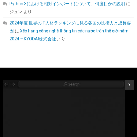
Python 3における相対インポートについて、何度目かの説明
に
ジュン
より
2024年度 世界のIT人材ランキングに見る各国の技術力と成長要
UGREEN 2.5 インチ HDD/SSD ケース 5Gbps 6TB容量 USB3.0
因
に
Xếp hạng công nghệ thông tin các nước trên thế giới năm
SATA3.0 高速ハードディスクケース | USB A-Micro B/9.5mm以下
まで対応/自動スリープ/UASP 対応/TRIM&S.M.A.R.T.機能を搭載/
2024 – KYODAI株式会社
より
インジケーターで状態が一目/工具不要/コンパク
ト/MacOS/Windows//Linux PS4Pro/PS3対応
詳細は
(
54231359
)
GBP 5.78
(2026-08-07 04:03 GMT +09:00 時点 -
こちら
)