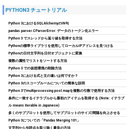
PYTHON3 チュートリアル
Python 3におけるSQLAlchemyのIN句
pandas.parser.CParserError: データのトークン化エラー
Python 3 でスレッドから返り値を取得する方法
Pythonの標準ライブラリを使用してローカルIPアドレスを見つける
玄人志向 電源ユニット 650W ATX 電源 80 PLUS ブロンズ PC電源
Pythonの日付文字列を日付オブジェクトに変換
静音ファン ブラック 【メーカー正規出品】 KRPW-BD650W/85+
複数の属性でリストをソートする方法
詳細はこ
(
54013
)
GBP 23.98
Python 3 での仮想環境の削除方法
(2026-08-07 04:03 GMT +09:00 時点 -
ちら
Python 3における式と文の違いは何ですか？
)
Python 3のスコープルールについての簡単な説明
Python 3でmultiprocessing pool.mapを複数の引数で使用する方法
条件に一致するイテラブルから最初のアイテムを取得する (Note: イテラブ
ル means iterable in Japanese)
多くのサブプロットを使用してサブプロットのサイズ/間隔を向上させる
Python 3についての「Pandas Merging 101」
文字列から句読点を取り除く最良の方法