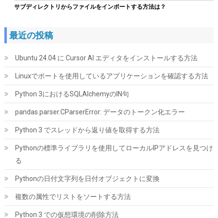
サブディレクトリからファイルをインポートする方法は？
最近の投稿
Ubuntu 24.04 に Cursor AI エディタをインストールする方法
Linuxでポートを使用しているアプリケーションを確認する方法
ORICO M.2 NVMe SSD 外付けケース USB 3.2 Gen2 10Gbps高速
データ転送 NVMe/PCIE 対応2230/2242/2260/2280 SSD ケース
Python 3におけるSQLAlchemyのIN句
M2 SSD 外付けケース 8TB容量に対応 UASPサポート ABS+アルミ
材質 黑 M2PV-BK
pandas.parser.CParserError: データのトークン化エラー
詳細は
(
539766
)
GBP 10.07
Python 3 でスレッドから返り値を取得する方法
(2026-08-07 04:03 GMT +09:00 時点 -
こちら
)
Pythonの標準ライブラリを使用してローカルIPアドレスを見つけ
る
Pythonの日付文字列を日付オブジェクトに変換
複数の属性でリストをソートする方法
Python 3 での仮想環境の削除方法