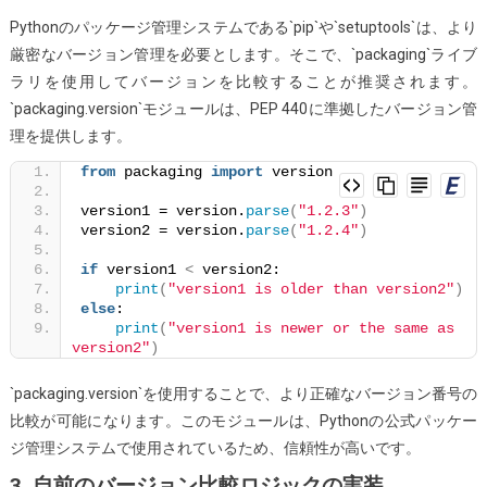
Pythonのパッケージ管理システムである`pip`や`setuptools`は、より
厳密なバージョン管理を必要とします。そこで、`packaging`ライブ
ラリを使用してバージョンを比較することが推奨されます。
`packaging.version`モジュールは、PEP 440に準拠したバージョン管
理を提供します。
from
 packaging 
import
 version
version1 = version.
parse
(
"1.2.3"
)
version2 = version.
parse
(
"1.2.4"
)
if
 version1 
<
 version2:
print
(
"version1 is older than version2"
)
else
:
print
(
"version1 is newer or the same as 
version2"
)
`packaging.version`を使用することで、より正確なバージョン番号の
比較が可能になります。このモジュールは、Pythonの公式パッケー
ジ管理システムで使用されているため、信頼性が高いです。
3. 自前のバージョン比較ロジックの実装