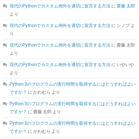
こちら
)
現代のPythonでカスタム例外を適切に宣言する方法
に
齋藤 太郎
より
現代のPythonでカスタム例外を適切に宣言する方法
に
シノブ
よ
り
現代のPythonでカスタム例外を適切に宣言する方法
に
齋藤 太郎
より
現代のPythonでカスタム例外を適切に宣言する方法
に
いやいや
ARCTIC MX-4 (8g｜ヘラ付属) - 高性能サーマルペースト、CPU・
より
GPU 対応（PC・PS4・Xbox）、高い熱伝導率、長期耐久性、安
全な塗布、非導電性、非容量性
Python 3のプログラムの実行時間を取得するにはどうすればよい
詳細
(
54811196
)
GBP 14.07
(2026-08-07 04:03 GMT +09:00 時点 -
ですか？
に
かわむら
より
はこちら
)
Python 3のプログラムの実行時間を取得するにはどうすればよい
ですか？
に
齋藤 太郎
より
Python 3のプログラムの実行時間を取得するにはどうすればよい
ですか？
に
かわむら
より