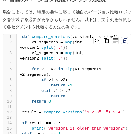
場合によっては、特定の要件に応じて独自のバージョン比較ロジッ
クを実装する必要があるかもしれません。以下は、文字列を分割し
て各セグメントを比較する方法の例です。
def
compare_versions
(
version1, version2
)
:
    v1_segments = 
map
(
int, 
version1.
split
(
'.'
))
    v2_segments = 
map
(
int, 
version2.
split
(
'.'
))
for
 v1, v2 
in
zip
(
v1_segments, 
v2_segments
)
:
if
 v1 
<
 v2:
return
-1
elif
 v1 
>
 v2:
return
1
return
0
result = 
compare_versions
(
"1.2.3"
, 
"1.2.4"
)
if
 result == 
-1
:
print
(
"version1 is older than version2"
)
elif
 result == 
1
: