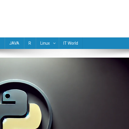
(Golang) Rust TypeScript Objective-C R Dart Scala Perl Lua Haskell M
JAVA
R
Linux
IT World