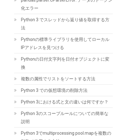
pandas.parser.CParserError: データのトークン
SYY サーマルペースト 3g CPUグリス カーボン
化エラー
ベース 高性能 | CPUペースト;ヒートシンク/IC/
Python 3 でスレッドから返り値を取得する方
プロセッサ対応;熱インターフェース素材;非導
電;なめらか塗布
法
(
5459796
)
GBP 3.32
(2026-08-07 04:03
Pythonの標準ライブラリを使用してローカル
詳細はこちら
GMT +09:00 時点 -
)
IPアドレスを見つける
Pythonの日付文字列を日付オブジェクトに変
換
複数の属性でリストをソートする方法
Python 3 での仮想環境の削除方法
Python 3における式と文の違いは何ですか？
JastBang USB-C HDMIキャプチャーボード 4K
Python 3のスコープルールについての簡単な
入力 1080P録画 UVC対応 低遅延 電源不要 ドラ
イバー不要 | Switch、PS5、PC、iOS、
説明
Androidに対応。OBS Studio、Twitch、
YouTubeを使用したゲーム実況やライブ配信、
Python 3でmultiprocessing pool.mapを複数の
会議録画に活用できます。小型軽量｜日本語取