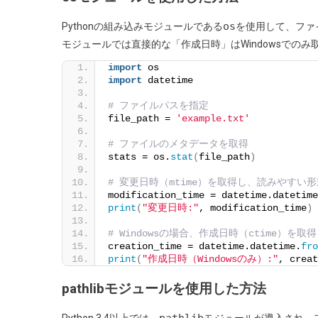
ル
os
Pythonの組み込みモジュールである
を使用して、ファ
の
モジュールでは直接的な「作成日時」はWindowsでのみ
作
import
 os
成
import
 datetime
日
時
# ファイルパスを指定
file_path = 
'example.txt'
と
変
# ファイルのメタデータを取得
stats = os.
stat
(
file_path
)
更
日
# 変更日時（mtime）を取得し、読みやすい
時
modification_time = datetime.datetime
print
(
"変更日時:"
, modification_time
)
を
取
# Windowsの場合、作成日時（ctime）
creation_time = datetime.datetime.
得
fro
print
(
"作成日時（Windowsのみ）:"
, creat
す
る
pathlibモジュールを使用した方法
方
法