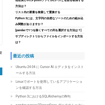
現在実行中のPythonファイルのパスと名前を取得する
方法は？
リスト内の要素を検索して置換する
Python 3には、文字列の自然なソートのための組み込
み関数がありますか？
[pandasで1つを除くすべての列を選択する方法は？]
SP Silicon Power シリコンパワー SSD 512GB
サブディレクトリからファイルをインポートする方法
3D NAND採用 SATA3 6Gb/s 2.5インチ 7mm
は？
PS4動作確認済 3年保証 A55シリーズ
SP512GBSS3A55S25
要
最近の投稿
(
54310588
)
GBP 61.49
(2026-08-07
詳細はこちら
04:03 GMT +09:00 時点 -
)
Ubuntu 24.04 に Cursor AI エディタをインスト
ールする方法
Linuxでポートを使用しているアプリケーショ
ンを確認する方法
Python 3におけるSQLAlchemyのIN句