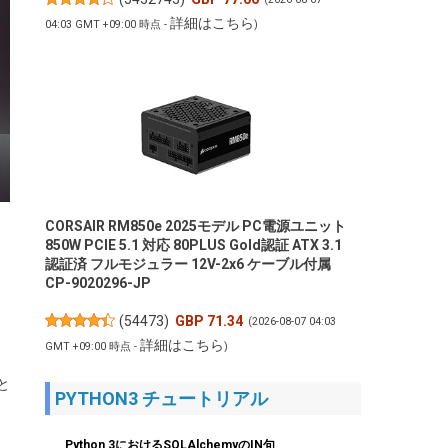
詳細はこちら
04:03 GMT +09:00 時点 -
)
CORSAIR RM850e 2025モデル PC電源ユニット
850W PCIE 5.1 対応 80PLUS Gold認証 ATX 3.1
認証済 フルモジュラー 12V-2x6 ケーブル付属
CP-9020296-JP
(
54473
)
GBP 71.34
(2026-08-07 04:03
詳細はこちら
GMT +09:00 時点 -
)
と
PYTHON3 チュートリアル
Python 3におけるSQLAlchemyのIN句