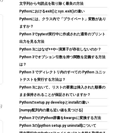
の
文字列から句読点を取り除く最良の方法
(
54570114
)
GBP 6.54
(2026-08-07
Pythonにおけるexit()とsys.exit()の違い
詳細はこちら
04:03 GMT +09:00 時点 -
)
Pythonには、クラス内で「プライベート」変数があり
ますか？
Python 3でpytest実行中に作成された通常のプリント
出力を見る方法
Python 3にはなぜ++や–演算子が存在しないのか？
Python 3でオプション引数を持つ関数を定義する方法
は？
Python 3 でディレクトリ内のすべての Python ユニッ
【Amazon.co.jp 限定】Western Digital ウエス
トテストを実行する方法は？
タンデジタル WD Red Plus 内蔵 HDD 8TB CMR
Python 3において、リストの要素は挿入された順番の
3.5インチ SATA 5640rpm キャッシュ256MB
NAS メーカー保証3年 WD80EFAX-AJP エコパ
まま保持されることが保証されていますか？
ッケージ 【国内正規取扱代理店】
Pythonのsetup.py developとinstallの違い
り
[numpy配列内の最も近い値を見つける]
(
542395
)
GBP 286.57
(2026-08-07
詳細はこちら
Python 3でのPython辞書をkwargsに変換する方法
04:03 GMT +09:00 時点 -
)
Python 3の[python setup.py uninstall]について