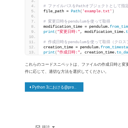
# ファイルパスをPathオブジェクトとして指
file_path = 
Path
(
'example.txt'
)
# 変更日時をpendulumを使って取得
modification_time = pendulum.
from_tim
print
(
"変更日時:"
, modification_time.
t
# 作成日時をpendulumを使って取得（クロ
creation_time = pendulum.
from_timesta
print
(
"作成日時:"
, creation_time.
to_da
これらのコードスニペットは、ファイルの作成日時と変
件に応じて、適切な方法を選択してください。
投
Python 3における@propertyデコレータの動作原理
稿
ナ
ビ
ゲ
購読