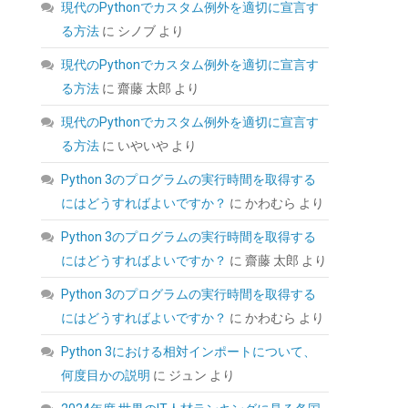
現代のPythonでカスタム例外を適切に宣言す
る方法
に
シノブ
より
現代のPythonでカスタム例外を適切に宣言す
る方法
に
齋藤 太郎
より
現代のPythonでカスタム例外を適切に宣言す
る方法
に
いやいや
より
Biwin NV7400 1TB SSD NVMe2.0 M.2 Type
2280 PCIe Gen4×4 最大読込：7450MB/s
Python 3のプログラムの実行時間を取得する
(R:7450MB/s、W:6500MB/s) 内蔵SSD 高耐久
にはどうすればよいですか？
に
かわむら
より
PS5/PS5 Pro動作確認済み メーカー5年保証
Python 3のプログラムの実行時間を取得する
(
546825
)
GBP 134.93
(2026-08-07
にはどうすればよいですか？
に
齋藤 太郎
より
詳細はこちら
04:03 GMT +09:00 時点 -
)
Python 3のプログラムの実行時間を取得する
にはどうすればよいですか？
に
かわむら
より
Python 3における相対インポートについて、
何度目かの説明
に
ジュン
より