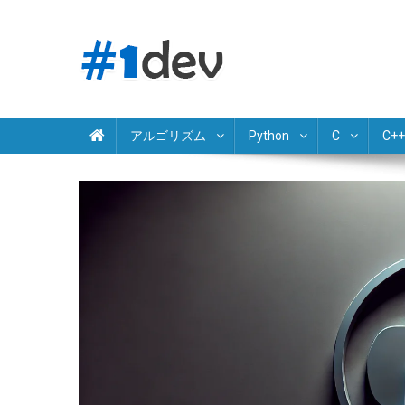
Skip
to
content
Python JavaScript Java C# C++ Ruby PHP Swift Kotlin Go 
独学でプログラミング学習
アルゴリズム
Python
C
C++