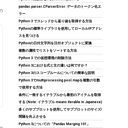
pandas.parser.CParserError: データのトークン化エ
の
ラー
Python 3 でスレッドから返り値を取得する方法
KingSpec SSD 1TB SATAIII 6Gb/s 2.5インチ内
Pythonの標準ライブラリを使用してローカルIPアドレ
蔵SSD 最大読込570MB/s 3D NAND メーカー保
スを見つける
証3年
Pythonの日付文字列を日付オブジェクトに変換
(
5434010
)
GBP 91.53
(2026-08-07
複数の属性でリストをソートする方法
詳細はこちら
04:03 GMT +09:00 時点 -
)
Python 3 での仮想環境の削除方法
Python 3における式と文の違いは何ですか？
Python 3のスコープルールについての簡単な説明
Python 3でmultiprocessing pool.mapを複数の引数
で使用する方法
条件に一致するイテラブルから最初のアイテムを取得
する (Note: イテラブル means iterable in Japanese)
多くのサブプロットを使用してサブプロットのサイズ/
ARCTIC MX-4（スパチュラ付属・4g）–
間隔を向上させる
CPU/GPU 用 高性能サーマルグリス、非常に高
Python 3についての「Pandas Merging 101」
い熱伝導率、長期耐久、安全で簡単な塗布