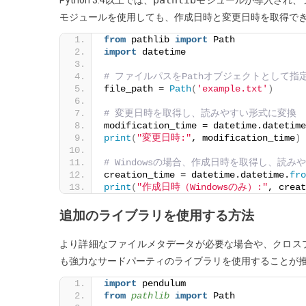
pathlib
Python 3.4以上では、
モジュールが導入され、
は？
モジュールを使用しても、作成日時と変更日時を取得で
from
 pathlib 
import
 Path
import
 datetime
# ファイルパスをPathオブジェクトとして指
file_path = 
Path
(
'example.txt'
)
# 変更日時を取得し、読みやすい形式に変換
modification_time = datetime.datetime
print
(
"変更日時:"
, modification_time
)
# Windowsの場合、作成日時を取得し、読み
creation_time = datetime.datetime.
fro
print
(
"作成日時（Windowsのみ）:"
, creat
追加のライブラリを使用する方法
より詳細なファイルメタデータが必要な場合や、クロス
も強力なサードパーティのライブラリを使用することが
import
 pendulum
from 
pathlib
 import
 Path