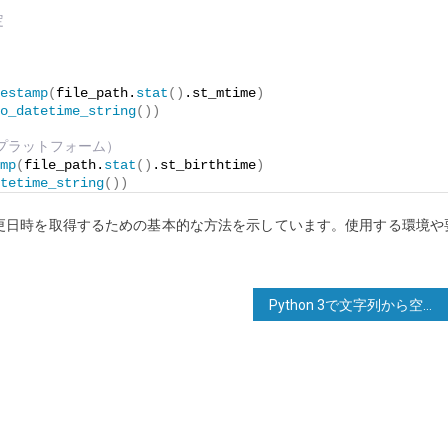
定
estamp
(
file_path.
stat
()
.st_mtime
)
o_datetime_string
())
スプラットフォーム）
mp
(
file_path.
stat
()
.st_birthtime
)
tetime_string
())
更日時を取得するための基本的な方法を示しています。使用する環境や
Python 3で文字列から空白を取り除く方法は？