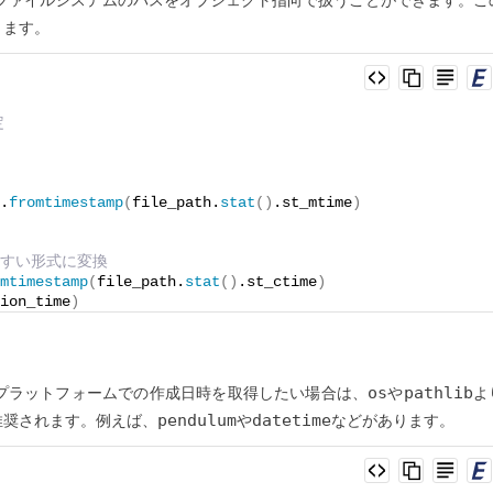
ファイルシステムのパスをオブジェクト指向で扱うことができます。こ
きます。
定
.
fromtimestamp
(
file_path.
stat
()
.st_mtime
)
やすい形式に変換
mtimestamp
(
file_path.
stat
()
.st_ctime
)
ion_time
)
os
pathlib
プラットフォームでの作成日時を取得したい場合は、
や
よ
pendulum
datetime
推奨されます。例えば、
や
などがあります。