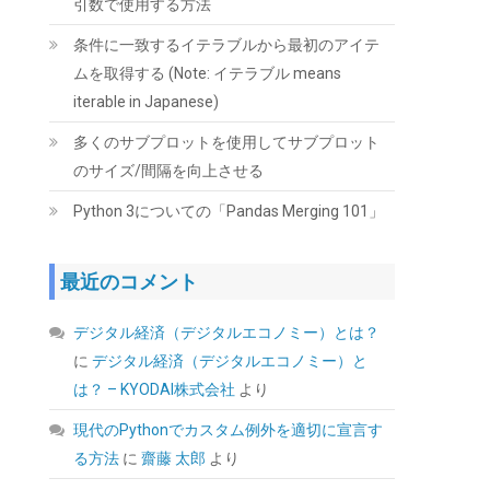
引数で使用する方法
扱説明書付き。
条件に一致するイテラブルから最初のアイテ
(
546393
)
GBP 7.71
(2026-08-07 04:03
ムを取得する (Note: イテラブル means
詳細はこちら
GMT +09:00 時点 -
)
iterable in Japanese)
多くのサブプロットを使用してサブプロット
のサイズ/間隔を向上させる
Python 3についての「Pandas Merging 101」
最近のコメント
ORICO M.2 NVMe SSD 外付けケース USB 3.2
Gen2 10Gbps高速データ転送 NVMe/PCIE 対応
デジタル経済（デジタルエコノミー）とは？
2230/2242/2260/2280 SSD ケース M2 SSD 外
に
デジタル経済（デジタルエコノミー）と
付けケース 8TB容量に対応 UASPサポート
ABS+アルミ材質 黑 M2PV-BK
は？ – KYODAI株式会社
より
(
539766
)
GBP 10.07
現代のPythonでカスタム例外を適切に宣言す
(2026-08-07 04:03
詳細はこちら
る方法
に
齋藤 太郎
より
GMT +09:00 時点 -
)