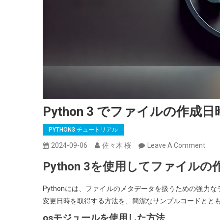
Python 3 でファイルの
PYTHON3 チュートリアル
On
2024-09-06
佐々木 桜
Leave A Comment
Pyth
Python 3を使用してファイ
3
で
Pythonには、ファイルのメタデータを扱うための強
フ
変更日時を取得する方法を、簡潔なサンプルコードとと
ァ
osモジュールを使用した方法
イ