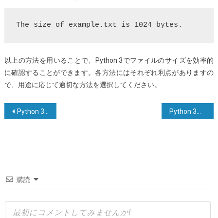
以上の方法を用いることで、Python 3でファイルのサイズを効率的
に確認することができます。各方法にはそれぞれ利点がありますの
で、用途に応じて適切な方法を選択してください。
投
Python 3でtry-except-elseを使用するのは良い習慣ですか？
Python 3で日付から1日を引く方法
稿
ナ
ビ
ゲ
購読
ー
シ
ョ