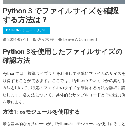
Python 3 でファイルサイズを確認
する方法は？
PYTHON3 チュートリアル
On
2024-09-11
佐々木 桜
Leave A Comment
Python
Python 3を使用したファイルサイズの
3
確認方法
で
フ
Pythonでは、標準ライブラリを利用して簡単にファイルのサイズを
ァ
取得することができます。ここでは、Python 3のいくつかの異なる
イ
方法を用いて、特定のファイルのサイズを確認する方法を詳細に説
ル
明します。各方法について、具体的なサンプルコードとその出力例
サ
を示します。
イ
ズ
方法1: osモジュールを使用する
を
最も基本的な方法の一つが、Pythonのosモジュールを使用すること
確