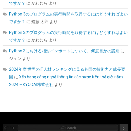
ト/MacOS/Windows//Linux PS4Pro/PS3対応
ですか？
に
かわむら
より
詳細は
(
54231359
)
GBP 5.78
(2026-08-07 04:03 GMT +09:00 時点 -
Python 3のプログラムの実行時間を取得するにはどうすればよい
こちら
)
ですか？
に
齋藤 太郎
より
Python 3のプログラムの実行時間を取得するにはどうすればよい
ですか？
に
かわむら
より
Python 3における相対インポートについて、何度目かの説明
に
ジュン
より
2024年度 世界のIT人材ランキングに見る各国の技術力と成長要
因
に
Xếp hạng công nghệ thông tin các nước trên thế giới năm
TEAMGROUP (旧称 Team) T-FORCE DELTA RGB DDR5 6000MHz
2024 – KYODAI株式会社
より
32GB (16GBx2枚) CL38 PC5-48000 デスクトップ用 メモリ ホワ
イト Intel XMP3.0 / AMD EXPO 両対応【TEAMジャパン 国内正規
品・メーカー無期限保証】FF4D532G6000HC38ADC01
詳細は
(
54584
)
GBP 370.75
(2026-08-07 04:03 GMT +09:00 時点 -
こちら
)