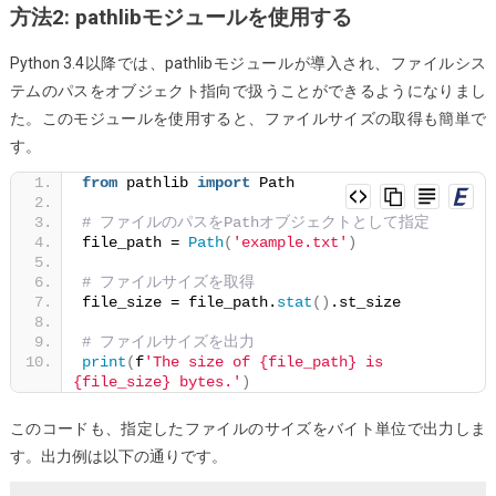
方法2: pathlibモジュールを使用する
Python 3.4以降では、pathlibモジュールが導入され、ファイルシス
テムのパスをオブジェクト指向で扱うことができるようになりまし
た。このモジュールを使用すると、ファイルサイズの取得も簡単で
す。
from
 pathlib 
import
 Path
# ファイルのパスをPathオブジェクトとして指定
file_path = 
Path
(
'example.txt'
)
# ファイルサイズを取得
file_size = file_path.
stat
()
.st_size
# ファイルサイズを出力
print
(
f
'The size of {file_path} is 
{file_size} bytes.'
)
このコードも、指定したファイルのサイズをバイト単位で出力しま
す。出力例は以下の通りです。