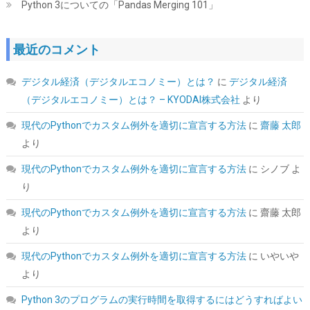
Python 3についての「Pandas Merging 101」
Tuloka 4個ヒートシンク 導熱接着シート4pcs付き 熱暴走対策 冷
最近のコメント
却ラジエーターフィンCPU ICチップ 回路基板 LEDアンプに適用
アルミニウム 黒 70mm×22mm×6mm
デジタル経済（デジタルエコノミー）とは？
に
デジタル経済
詳細は
(
5422382
)
GBP 3.61
(2026-08-07 04:03 GMT +09:00 時点 -
（デジタルエコノミー）とは？ – KYODAI株式会社
より
こちら
)
現代のPythonでカスタム例外を適切に宣言する方法
に
齋藤 太郎
より
現代のPythonでカスタム例外を適切に宣言する方法
に
シノブ
よ
り
現代のPythonでカスタム例外を適切に宣言する方法
に
齋藤 太郎
より
現代のPythonでカスタム例外を適切に宣言する方法
に
いやいや
UGREEN 2.5 インチ HDD/SSD ケース 5Gbps 6TB容量 USB3.0
より
SATA3.0 高速ハードディスクケース | USB A-Micro B/9.5mm以下
まで対応/自動スリープ/UASP 対応/TRIM&S.M.A.R.T.機能を搭載/
Python 3のプログラムの実行時間を取得するにはどうすればよい
インジケーターで状態が一目/工具不要/コンパク