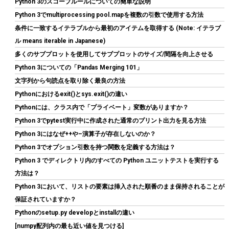
Python 3のスコープルールについての簡単な説明
こちら
)
Python 3でmultiprocessing pool.mapを複数の引数で使用する方法
条件に一致するイテラブルから最初のアイテムを取得する (Note: イテラブ
ル means iterable in Japanese)
多くのサブプロットを使用してサブプロットのサイズ/間隔を向上させる
Python 3についての「Pandas Merging 101」
文字列から句読点を取り除く最良の方法
Pythonにおけるexit()とsys.exit()の違い
Pythonには、クラス内で「プライベート」変数がありますか？
シー・エフ・デー販売 CFD販売 CFD Standard デスクトップ用 メ
Python 3でpytest実行中に作成された通常のプリント出力を見る方法
モリ DDR4 3200 (PC4-25600) 16GB×2枚 288pin DIMM 相性保証
Python 3にはなぜ++や–演算子が存在しないのか？
W4U3200CS-16G
Python 3でオプション引数を持つ関数を定義する方法は？
詳細
(
5421031
)
GBP 158.18
(2026-08-07 04:03 GMT +09:00 時点 -
Python 3 でディレクトリ内のすべての Python ユニットテストを実行する
はこちら
)
方法は？
Python 3において、リストの要素は挿入された順番のまま保持されることが
保証されていますか？
Pythonのsetup.py developとinstallの違い
[numpy配列内の最も近い値を見つける]