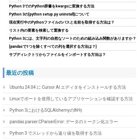
Python 3でのPython辞書をkwargsに変換する方法
Python 3の[python setup.py uninstall]について
現在実行中のPythonファイルのパスと名前を取得する方法は？
Seagate IronWolf 内蔵HDD 4TB NAS用 ST4000VN006/EC
リスト内の要素を検索して置換する
Python 3には、文字列の自然なソートのための組み込み関数がありますか？
詳細は
(
545160
)
GBP 111.07
(2026-08-07 04:03 GMT +09:00 時点 -
[pandasで1つを除くすべての列を選択する方法は？]
こちら
)
サブディレクトリからファイルをインポートする方法は？
最近の投稿
Ubuntu 24.04 に Cursor AI エディタをインストールする方法
Linuxでポートを使用しているアプリケーションを確認する方法
Python 3におけるSQLAlchemyのIN句
Seagate BarraCuda 3.5インチ 内蔵HDD 8TB PC用
ST8000DM004
pandas.parser.CParserError: データのトークン化エラー
詳細
(
5424022
)
GBP 192.80
Python 3 でスレッドから返り値を取得する方法
(2026-08-07 04:03 GMT +09:00 時点 -