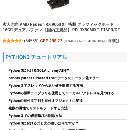
玄人志向 AMD Radeon RX 9060 XT 搭載 グラフィックボード
16GB デュアルファン 【国内正規品】 RD-RX9060XT-E16GB/DF
詳細は
(
54555
)
GBP 298.27
(2026-08-07 04:03 GMT +09:00 時点 -
こちら
)
PYTHON3 チュートリアル
Python 3におけるSQLAlchemyのIN句
pandas.parser.CParserError: データのトークン化エラー
Python 3 でスレッドから返り値を取得する方法
Pythonの標準ライブラリを使用してローカルIPアドレスを見つける
Pythonの日付文字列を日付オブジェクトに変換
複数の属性でリストをソートする方法
【整備済み品】 Earth Dreams内蔵 HDD 2TB 3.5インチ デスクト
ップPC 増設・データバックアップ用 ハードディスク 保証1年
Python 3 での仮想環境の削除方法
Python 3における式と文の違いは何ですか？
詳細は
(
538575
)
GBP 45.19
(2026-08-07 04:03 GMT +09:00 時点 -