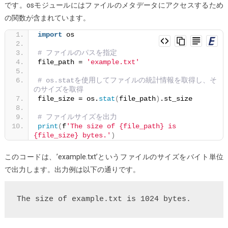
です。osモジュールにはファイルのメタデータにアクセスするため
認
の関数が含まれています。
す
る
import
 os
方
# ファイルのパスを指定
法
file_path = 
'example.txt'
は？
# os.statを使用してファイルの統計情報を取得し、そ
のサイズを取得
file_size = os.
stat
(
file_path
)
.st_size
# ファイルサイズを出力
print
(
f
'The size of {file_path} is 
{file_size} bytes.'
)
このコードは、’example.txt’というファイルのサイズをバイト単位
で出力します。出力例は以下の通りです。