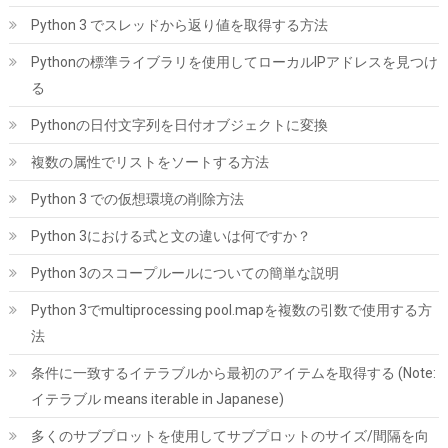
KingSpec SSD 1TB SATAIII 6Gb/s 2.5インチ内蔵SSD 最大読込
Python 3 でスレッドから返り値を取得する方法
570MB/s 3D NAND メーカー保証3年
Pythonの標準ライブラリを使用してローカルIPアドレスを見つけ
詳細は
(
5434008
)
GBP 91.30
(2026-08-09 04:05 GMT +09:00 時点 -
る
こちら
)
Pythonの日付文字列を日付オブジェクトに変換
複数の属性でリストをソートする方法
Python 3 での仮想環境の削除方法
Python 3における式と文の違いは何ですか？
Python 3のスコープルールについての簡単な説明
Python 3でmultiprocessing pool.mapを複数の引数で使用する方
ARCTIC MX-4（スパチュラ付属・4g）– CPU/GPU 用 高性能サー
法
マルグリス、非常に高い熱伝導率、長期耐久、安全で簡単な塗布
条件に一致するイテラブルから最初のアイテムを取得する (Note:
詳細は
(
54570108
)
GBP 6.53
(2026-08-09 04:05 GMT +09:00 時点 -
こちら
イテラブル means iterable in Japanese)
)
多くのサブプロットを使用してサブプロットのサイズ/間隔を向