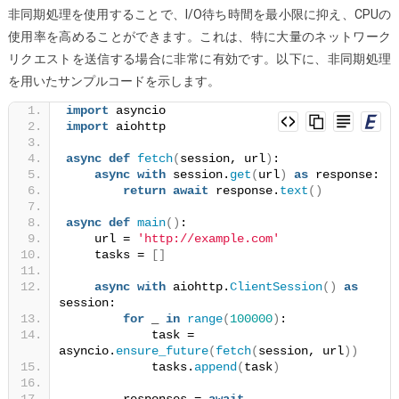
非同期処理を使用することで、I/O待ち時間を最小限に抑え、CPUの
ト
使用率を高めることができます。これは、特に大量のネットワーク
を
リクエストを送信する場合に非常に有効です。以下に、非同期処理
送
を用いたサンプルコードを示します。
信
す
import
 asyncio
import
 aiohttp
る
最
async
def
fetch
(
session, url
)
:
速
async
with
 session.
get
(
url
)
as
 response:
return
await
 response.
text
()
の
方
async
def
main
()
:
    url = 
'http://example.com'
法
    tasks = 
[]
は
何
async
with
 aiohttp.
ClientSession
()
as
session:
で
for
 _ 
in
range
(
100000
)
:
す
            task = 
asyncio.
ensure_future
(
fetch
(
session, url
))
か？
            tasks.
append
(
task
)
        responses = 
await