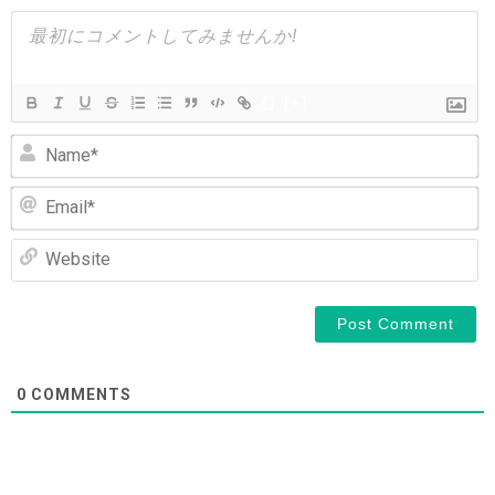
シ
ョ
ン
{}
[+]
N
Em
We
0
COMMENTS