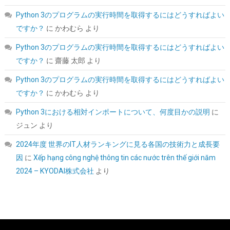
Python 3のプログラムの実行時間を取得するにはどうすればよい
玄人志向 電源ユニット 850W ATX 電源 80 PLUS ゴールド PC電源
ですか？
に
かわむら
より
フルプラグイン KRPW-GS850W/90+
Python 3のプログラムの実行時間を取得するにはどうすればよい
詳細はこ
(
54217
)
GBP 48.49
(2026-08-09 04:05 GMT +09:00 時点 -
ですか？
に
齋藤 太郎
より
ちら
)
Python 3のプログラムの実行時間を取得するにはどうすればよい
ですか？
に
かわむら
より
Python 3における相対インポートについて、何度目かの説明
に
ジュン
より
2024年度 世界のIT人材ランキングに見る各国の技術力と成長要
因
に
Xếp hạng công nghệ thông tin các nước trên thế giới năm
2024 – KYODAI株式会社
より
Samsung 990 PRO 1TB PCIe Gen 4.0 x4 (最大転送速度 7,450MB/
秒) NVMe M.2 (2280) 内蔵 SSD MZ-V9P1T0B-IT/EC 国内正規保
証品
詳細は
(
547766
)
GBP 168.26
(2026-08-09 04:05 GMT +09:00 時点 -
こちら
)