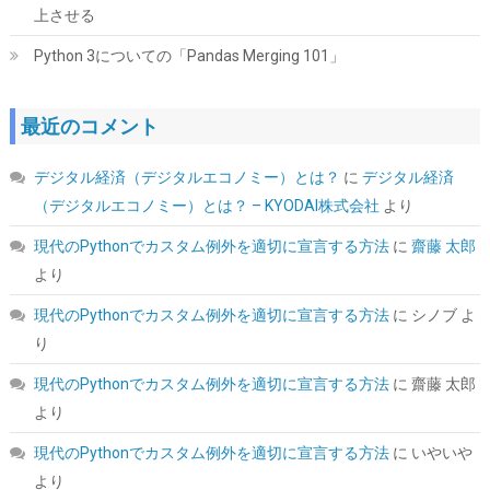
上させる
Python 3についての「Pandas Merging 101」
最近のコメント
デジタル経済（デジタルエコノミー）とは？
に
デジタル経済
ORICO M.2 NVMe SSD 外付けケース USB 3.2 Gen2 10Gbps高速
データ転送 NVMe/PCIE 対応2230/2242/2260/2280 SSD ケース
（デジタルエコノミー）とは？ – KYODAI株式会社
より
M2 SSD 外付けケース 8TB容量に対応 UASPサポート ABS+アルミ
材質 黑 M2PV-BK
現代のPythonでカスタム例外を適切に宣言する方法
に
齋藤 太郎
より
詳細は
(
539767
)
GBP 10.58
(2026-08-09 04:05 GMT +09:00 時点 -
こちら
)
現代のPythonでカスタム例外を適切に宣言する方法
に
シノブ
よ
り
現代のPythonでカスタム例外を適切に宣言する方法
に
齋藤 太郎
より
現代のPythonでカスタム例外を適切に宣言する方法
に
いやいや
より