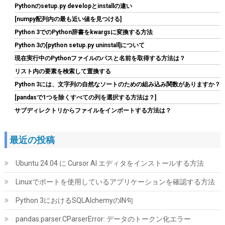
Pythonのsetup.py developとinstallの違い
[numpy配列内の最も近い値を見つける]
Python 3でのPython辞書をkwargsに変換する方法
Python 3の[python setup.py uninstall]について
現在実行中のPythonファイルのパスと名前を取得する方法は？
リスト内の要素を検索して置換する
Python 3には、文字列の自然なソートのための組み込み関数がありますか？
Seagate BarraCuda 3.5インチ 内蔵HDD 8TB PC用
ST8000DM004
[pandasで1つを除くすべての列を選択する方法は？]
サブディレクトリからファイルをインポートする方法は？
詳細
(
5424024
)
GBP 211.55
(2026-08-09 04:05 GMT +09:00 時点 -
はこちら
)
最近の投稿
Ubuntu 24.04 に Cursor AI エディタをインストールする方法
Linuxでポートを使用しているアプリケーションを確認する方法
Python 3におけるSQLAlchemyのIN句
pandas.parser.CParserError: データのトークン化エラー