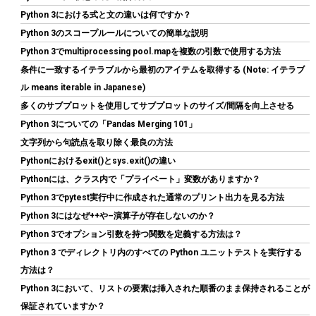
たゲーム実況やライブ配信、会議録画に活用できます。小型軽量
Python 3における式と文の違いは何ですか？
｜日本語取扱説明書付き。
Python 3のスコープルールについての簡単な説明
詳細はこ
(
546393
)
GBP 7.69
(2026-08-09 04:05 GMT +09:00 時点 -
Python 3でmultiprocessing pool.mapを複数の引数で使用する方法
ちら
)
条件に一致するイテラブルから最初のアイテムを取得する (Note: イテラブ
ル means iterable in Japanese)
多くのサブプロットを使用してサブプロットのサイズ/間隔を向上させる
Python 3についての「Pandas Merging 101」
文字列から句読点を取り除く最良の方法
Pythonにおけるexit()とsys.exit()の違い
Pythonには、クラス内で「プライベート」変数がありますか？
Python 3でpytest実行中に作成された通常のプリント出力を見る方法
Python 3にはなぜ++や–演算子が存在しないのか？
ARCTIC MX-4 (8g｜ヘラ付属) - 高性能サーマルペースト、CPU・
GPU 対応（PC・PS4・Xbox）、高い熱伝導率、長期耐久性、安
Python 3でオプション引数を持つ関数を定義する方法は？
全な塗布、非導電性、非容量性
Python 3 でディレクトリ内のすべての Python ユニットテストを実行する
詳細は
方法は？
(
54811191
)
GBP 6.39
(2026-08-09 04:05 GMT +09:00 時点 -
こちら
Python 3において、リストの要素は挿入された順番のまま保持されることが
)
保証されていますか？