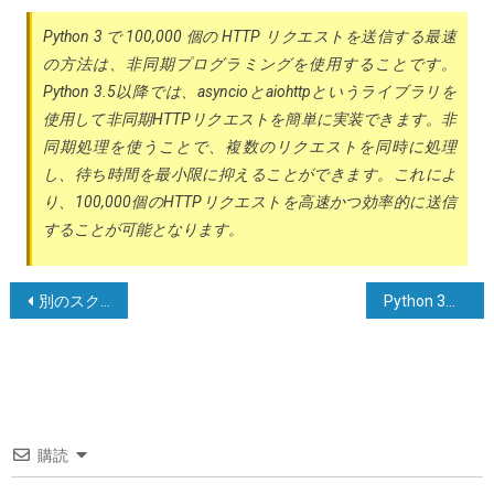
Python 3 で 100,000 個の HTTP リクエストを送信する最速
の方法は、非同期プログラミングを使用することです。
Python 3.5以降では、asyncioとaiohttpというライブラリを
使用して非同期HTTPリクエストを簡単に実装できます。非
同期処理を使うことで、複数のリクエストを同時に処理
し、待ち時間を最小限に抑えることができます。これによ
り、100,000個のHTTPリクエストを高速かつ効率的に送信
することが可能となります。
投
別のスクリプトからスクリプトを呼び出す方法
Python 3でリストを効率的に回転させる方法
稿
ナ
ビ
ゲ
購読
ー