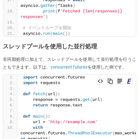
asyncio.
gather
(
*tasks
)
print
(
f
'Fetched {len(responses)} 
responses'
)
# イベントループを開始
asyncio.
run
(
main
())
スレッドプールを使用した並行処理
非同期処理に加えて、スレッドプールを使用して並行処理を行うこ
ともできます。以下は、
concurrent.futures
を使用した例です。
import
 concurrent.futures
import
 requests
def
fetch
(
url
)
:
    response = requests.
get
(
url
)
return
 response.text
def
main
()
:
    url = 
'http://example.com'
with
concurrent.futures.
ThreadPoolExecutor
(
max_worke
as
 executor: