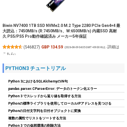
Biwin NV7400 1TB SSD NVMe2.0 M.2 Type 2280 PCIe Gen4×4 最
大読込：7450MB/s (R:7450MB/s、W:6500MB/s) 内蔵SSD 高耐
久 PS5/PS5 Pro動作確認済み メーカー5年保証
詳細は
(
546827
)
GBP 134.59
(2026-08-09 04:05 GMT +09:00 時点 -
こちら
)
PYTHON3 チュートリアル
Python 3におけるSQLAlchemyのIN句
pandas.parser.CParserError: データのトークン化エラー
Python 3 でスレッドから返り値を取得する方法
Pythonの標準ライブラリを使用してローカルIPアドレスを見つける
Pythonの日付文字列を日付オブジェクトに変換
JastBang USB-C HDMIキャプチャーボード 4K入力 1080P録画
複数の属性でリストをソートする方法
UVC対応 低遅延 電源不要 ドライバー不要 | Switch、PS5、PC、
iOS、Androidに対応。OBS Studio、Twitch、YouTubeを使用し
Python 3 での仮想環境の削除方法