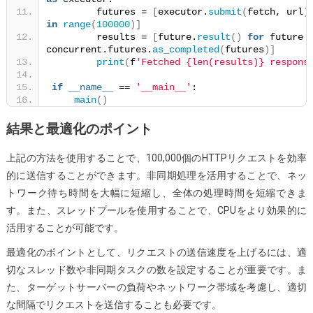
        futures = 
[
executor.
submit
(
fetch, url
)
in
range
(
100000
)]
        results = 
[
future.
result
()
for
 future 
concurrent.futures.
as_completed
(
futures
)]
print
(
f
'Fetched {len(results)} respons
if
__name__
 == 
'__main__'
:
main
()
結果と最適化のポイント
上記の方法を使用することで、100,000個のHTTPリクエストを効率
的に送信することができます。非同期処理を活用することで、ネッ
トワーク待ち時間を大幅に短縮し、全体の処理時間を短縮できま
す。また、スレッドプールを使用することで、CPUをより効果的に
活用することが可能です。
最適化のポイントとして、リクエストの送信速度を上げるには、適
切なスレッド数や非同期タスクの数を設定することが重要です。ま
た、ターゲットサーバーの負荷やネットワーク帯域を考慮し、適切
な間隔でリクエストを送信することも必要です。