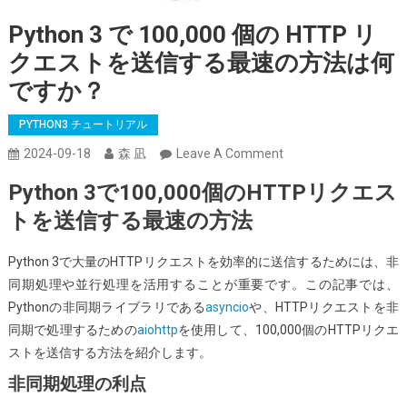
Python 3 で 100,000 個の HTTP リ
クエストを送信する最速の方法は何
ですか？
PYTHON3 チュートリアル
On
2024-09-18
森 凪
Leave A Comment
Python
Python 3で100,000個のHTTPリクエス
3
トを送信する最速の方法
で
100,000
Python 3で大量のHTTPリクエストを効率的に送信するためには、非
個
同期処理や並行処理を活用することが重要です。この記事では、
の
Pythonの非同期ライブラリである
asyncio
や、HTTPリクエストを非
HTTP
同期で処理するための
aiohttp
を使用して、100,000個のHTTPリクエ
リ
ストを送信する方法を紹介します。
ク
エ
非同期処理の利点
ス