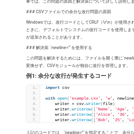
け
事では、この問題の原因と解決策について詳しく説明し
る
### CSVファイルでの余分な改行問題の原因
CSV
Windowsでは、改行コードとしてCRLF（\r\n）が使用
で
ときに、デフォルトでシステムの改行コードを使用します
Windo
が追加されることがあります。
上
で
### 解決策: `newline=”`を使用する
余
この問題を解決するためには、ファイルを開く際に`newli
分
変換せず、CSVモジュールが独自に改行を管理します。
な
例1: 余分な改行が発生するコード
改
行
import
 csv
が
追
with
open
(
'example.csv'
, 
'w'
, newline
    writer = csv.
writer
(
file
)
加
    writer.
writerow
([
'Name'
, 
'Age'
, 
'
さ
    writer.
writerow
([
'Alice'
, 
'30'
, 
'
    writer.
writerow
([
'Bob'
, 
'25'
, 
'Lo
れ
る
上記のコードでは、`newline=”`を指定することで、