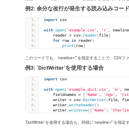
問
例2: 余分な改行が発生する読み込みコー
題
import
 csv
with
open
(
'example.csv'
, 
'r'
, newline
    reader = csv.
reader
(
file
)
for
 row 
in
 reader:
print
(
row
)
このコードでも、`newline=”`を指定することで、C
例3: `DictWriter`を使用する場合
import
 csv
with
open
(
'example_dict.csv'
, 
'w'
, ne
    fieldnames = 
[
'Name'
, 
'Age'
, 
'Cit
    writer = csv.
DictWriter
(
file, fie
    writer.
writeheader
()
    writer.
writerow
({
'Name'
: 
'Charlie
`DictWriter`を使用する場合も、同様に`newline