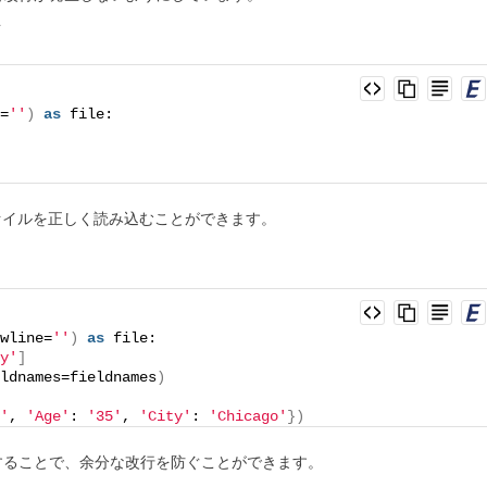
ド
=
''
)
as
 file:
SVファイルを正しく読み込むことができます。
wline=
''
)
as
 file:
y'
]
ldnames=fieldnames
)
'
, 
'Age'
: 
'35'
, 
'City'
: 
'Chicago'
})
=”`を指定することで、余分な改行を防ぐことができます。