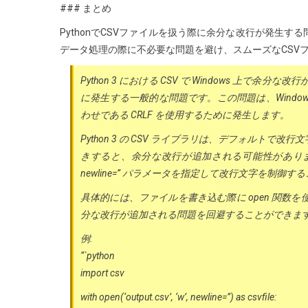
### まとめ
PythonでCSVファイルを扱う際に余分な改行が発生する
データ処理の際に不必要な問題を避け、スムーズなCSV
Python 3 における CSV で Windows 上で余
に発生する一般的な問題です。この問題は、Windows では改行文字
わせである CRLF を使用するために発生します。
Python 3 の CSV ライブラリは、デフォルトで改行文
きすると、余分な改行が追加される可能性がありま
newline=” パラメータを指定して改行文字を制御
具体的には、ファイルを書き込む際に open 関数を使
分な改行が追加される問題を回避することができま
例:
“`python
import csv
with open(‘output.csv’, ‘w’, newline=”) as csvfile: