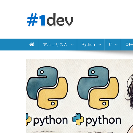
Skip
to
content
Python JavaScript Java C# C++ Ruby PHP Swift Kotlin Go 
独学でプログラミング学習
アルゴリズム
Python
C
C++