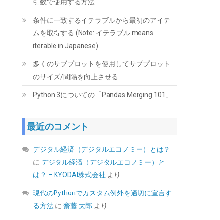
引数で使用する方法
シー・エフ・デー販売 CFD販売 CFD Standard
デスクトップ用 メモリ DDR4 3200 (PC4-
条件に一致するイテラブルから最初のアイテ
25600) 16GB×2枚 288pin DIMM 相性保証
ムを取得する (Note: イテラブル means
W4U3200CS-16G
iterable in Japanese)
(
5421031
)
GBP 158.18
(2026-08-07
多くのサブプロットを使用してサブプロット
詳細はこちら
04:03 GMT +09:00 時点 -
)
のサイズ/間隔を向上させる
Python 3についての「Pandas Merging 101」
最近のコメント
デジタル経済（デジタルエコノミー）とは？
に
デジタル経済（デジタルエコノミー）と
UGREEN 2.5 インチ HDD/SSD ケース 5Gbps
6TB容量 USB3.0 SATA3.0 高速ハードディスク
は？ – KYODAI株式会社
より
ケース | USB A-Micro B/9.5mm以下まで対応/
自動スリープ/UASP 対応/TRIM&S.M.A.R.T.機
現代のPythonでカスタム例外を適切に宣言す
能を搭載/インジケーターで状態が一目/工具不
る方法
に
齋藤 太郎
より
要/コンパクト/MacOS/Windows//Linux