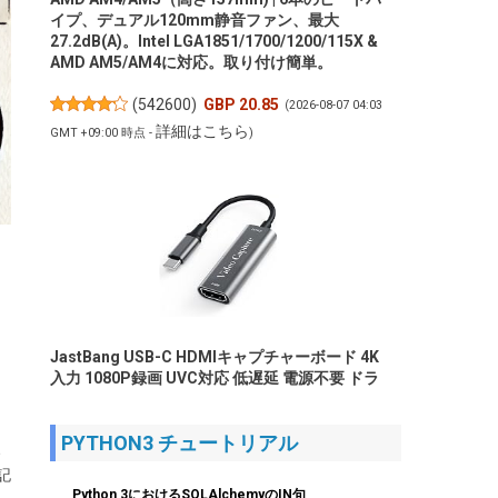
イプ、デュアル120mm静音ファン、最大
27.2dB(A)。Intel LGA1851/1700/1200/115X &
AMD AM5/AM4に対応。取り付け簡単。
(
542600
)
GBP 20.85
(2026-08-07 04:03
詳細はこちら
GMT +09:00 時点 -
)
JastBang USB-C HDMIキャプチャーボード 4K
入力 1080P録画 UVC対応 低遅延 電源不要 ドラ
イバー不要 | Switch、PS5、PC、iOS、
Androidに対応。OBS Studio、Twitch、
PYTHON3 チュートリアル
YouTubeを使用したゲーム実況やライブ配信、
、
会議録画に活用できます。小型軽量｜日本語取
記
扱説明書付き。
Python 3におけるSQLAlchemyのIN句