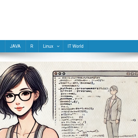
(Golang) Rust TypeScript Objective-C R Dart Scala Perl Lua Haskell M
JAVA
R
Linux
IT World