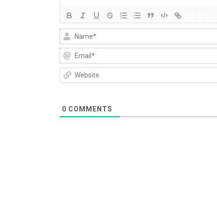
ン
{}
[+]
0
COMMENTS