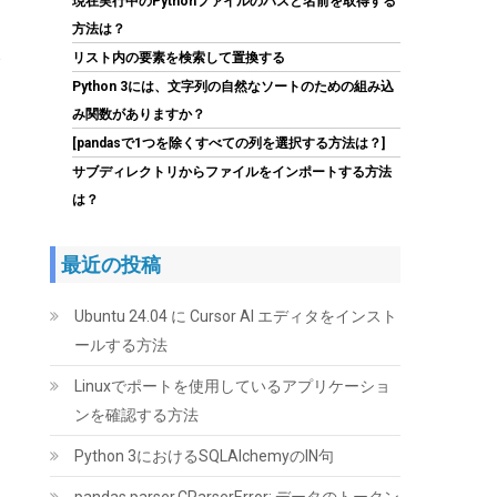
現在実行中のPythonファイルのパスと名前を取得する
蔵SSD 最大読込570MB/s 3D NAND メーカー保
方法は？
証3年
、
リスト内の要素を検索して置換する
(
5434010
)
GBP 91.53
(2026-08-07
Python 3には、文字列の自然なソートのための組み込
詳細はこちら
04:03 GMT +09:00 時点 -
)
み関数がありますか？
[pandasで1つを除くすべての列を選択する方法は？]
サブディレクトリからファイルをインポートする方法
は？
最近の投稿
Ubuntu 24.04 に Cursor AI エディタをインスト
Seagate IronWolf 内蔵HDD 4TB NAS用
ールする方法
ST4000VN006/EC
Linuxでポートを使用しているアプリケーショ
(
545160
)
GBP 111.07
(2026-08-07
ンを確認する方法
詳細はこちら
04:03 GMT +09:00 時点 -
)
Python 3におけるSQLAlchemyのIN句