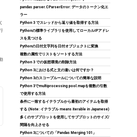
pandas.parser.CParserError: データのトークン化エ
(
546393
)
GBP 7.71
(2026-08-07 04:03
詳細はこちら
ラー
GMT +09:00 時点 -
)
く
Python 3 でスレッドから返り値を取得する方法
行
Pythonの標準ライブラリを使用してローカルIPアドレ
スを見つける
Pythonの日付文字列を日付オブジェクトに変換
複数の属性でリストをソートする方法
動
Python 3 での仮想環境の削除方法
Python 3における式と文の違いは何ですか？
シリコンパワー SSD 512GB 3D NAND M.2 2280
Python 3のスコープルールについての簡単な説明
PCIe3.0×4 NVMe1.3 P34A60シリーズ 5年保証
Python 3でmultiprocessing pool.mapを複数の引数
SP512GBP34A60M28
で使用する方法
(
5432743
)
GBP 77.06
(2026-08-07
条件に一致するイテラブルから最初のアイテムを取得
詳細はこちら
04:03 GMT +09:00 時点 -
)
する (Note: イテラブル means iterable in Japanese)
多くのサブプロットを使用してサブプロットのサイズ/
間隔を向上させる
Python 3についての「Pandas Merging 101」