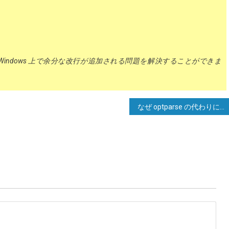
 で Windows 上で余分な改行が追加される問題を解決することができま
なぜ optparse の代わりに argparse を使用するのか？