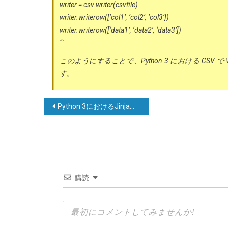
writer = csv.writer(csvfile)
writer.writerow([‘col1’, ‘col2’, ‘col3’])
writer.writerow([‘data1’, ‘data2’, ‘data3’])
“`
このようにすることで、Python 3 における CSV
す。
投
Python 3におけるJinjaでの変数設定
稿
ナ
ビ
ゲ
購読
ー
シ
ョ