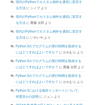
PS4Pro/PS3対応
現代のPythonでカスタム例外を適切に宣言す
る方法
に
シノブ
より
(
54231359
)
GBP 5.78
(2026-08-07
詳細はこちら
04:03 GMT +09:00 時点 -
)
現代のPythonでカスタム例外を適切に宣言す
る方法
に
齋藤 太郎
より
現代のPythonでカスタム例外を適切に宣言す
る方法
に
いやいや
より
Python 3のプログラムの実行時間を取得する
にはどうすればよいですか？
に
かわむら
より
Python 3のプログラムの実行時間を取得する
Crucial(クルーシャル) PRO (マイクロン製) デ
スクトップ用メモリ 16GBX2枚 DDR4-3200 メ
にはどうすればよいですか？
に
齋藤 太郎
より
ーカー制限付無期限保証
Python 3のプログラムの実行時間を取得する
CP2K16G4DFRA32A【国内正規代理店品】
にはどうすればよいですか？
に
かわむら
より
(
5456342
)
GBP 167.82
(2026-08-07
詳細はこちら
Python 3における相対インポートについて、
04:03 GMT +09:00 時点 -
)
何度目かの説明
に
ジュン
より