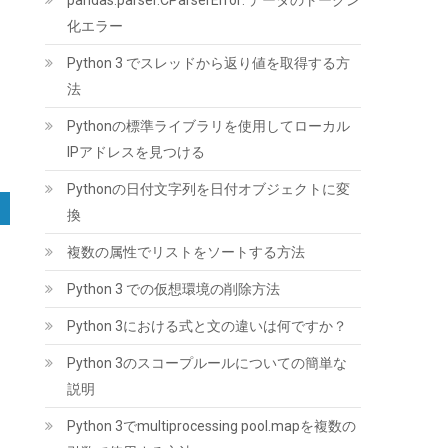
pandas.parser.CParserError: データのトークン
化エラー
Python 3 でスレッドから返り値を取得する方
法
Pythonの標準ライブラリを使用してローカル
ARCTIC MX-4 (8g｜ヘラ付属) - 高性能サーマル
IPアドレスを見つける
ペースト、CPU・GPU 対応（PC・PS4・
Xbox）、高い熱伝導率、長期耐久性、安全な塗
Pythonの日付文字列を日付オブジェクトに変
布、非導電性、非容量性
換
(
54811196
)
GBP 14.07
(2026-08-07
複数の属性でリストをソートする方法
詳細はこちら
04:03 GMT +09:00 時点 -
)
Python 3 での仮想環境の削除方法
Python 3における式と文の違いは何ですか？
Python 3のスコープルールについての簡単な
説明
Python 3でmultiprocessing pool.mapを複数の