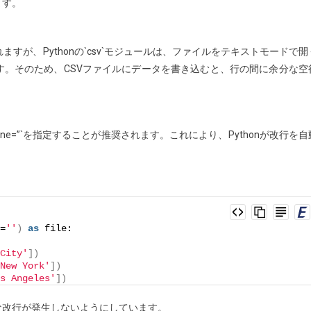
ます。
されますが、Pythonの`csv`モジュールは、ファイルをテキストモードで開
。そのため、CSVファイルにデータを書き込むと、行の間に余分な空
ws
ne=”`を指定することが推奨されます。これにより、Pythonが改行を自
=
''
)
as
 file:
City'
])
New York'
])
s Angeles'
])
余分な改行が発生しないようにしています。