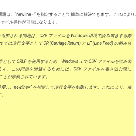
問題は、`newline=”`を指定することで簡単に解決できます。これにより
ファイル操作が可能になります。
分な改行が追加される問題は、CSV ファイルを Windows 環境で読み書きする際
として CR (Carriage Return) と LF (Line Feed) の組み合
字として CRLF を使用するため、Windows 上で CSV ファイルを読み書
す。この問題を回避するためには、CSV ファイルを書き込む際に
することが推奨されています。
用し、newline=” を指定して改行文字を制御します。これにより、余
す。