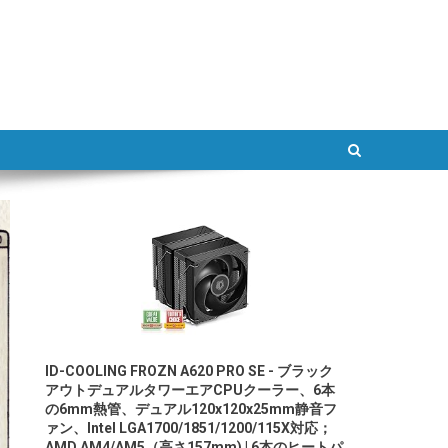
ATLAB
ID-COOLING FROZN A620 PRO SE - ブラック
アウトデュアルタワーエアCPUクーラー、6本
の6mm熱管、デュアル120x120x25mm静音フ
ァン、Intel LGA1700/1851/1200/115X対応；
AMD AM4/AM5（高さ157mm) | 6本のヒートパ