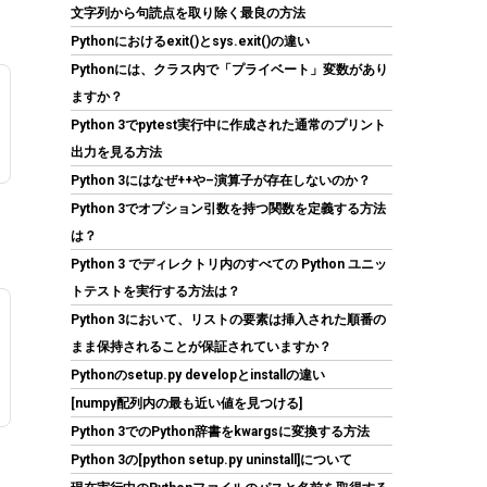
文字列から句読点を取り除く最良の方法
Pythonにおけるexit()とsys.exit()の違い
Pythonには、クラス内で「プライベート」変数があり
ますか？
ORICO M.2 NVMe SSD 外付けケース USB 3.2
Python 3でpytest実行中に作成された通常のプリント
Gen2 10Gbps高速データ転送 NVMe/PCIE 対応
出力を見る方法
2230/2242/2260/2280 SSD ケース M2 SSD 外
付けケース 8TB容量に対応 UASPサポート
Python 3にはなぜ++や–演算子が存在しないのか？
ABS+アルミ材質 黑 M2PV-BK
Python 3でオプション引数を持つ関数を定義する方法
は？
(
539766
)
GBP 10.07
(2026-08-07 04:03
Python 3 でディレクトリ内のすべての Python ユニッ
詳細はこちら
GMT +09:00 時点 -
)
トテストを実行する方法は？
Python 3において、リストの要素は挿入された順番の
まま保持されることが保証されていますか？
Pythonのsetup.py developとinstallの違い
[numpy配列内の最も近い値を見つける]
Python 3でのPython辞書をkwargsに変換する方法
Python 3の[python setup.py uninstall]について
KingSpec SSD 1TB SATAIII 6Gb/s 2.5インチ内