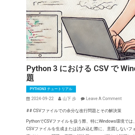
Python 3 における CSV で
題
PYTHON3 チュートリアル
On
2024-09-22
山下 歩
Leave A Comment
Python
## CSVファイルでの余分な改行問題とその解決策
3
に
PythonでCSVファイルを扱う際、特にWindows
お
CSVファイルを生成または読み込む際に、意図しないフ