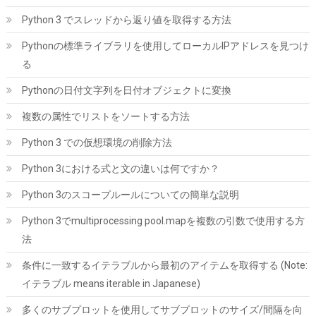
Python 3 でスレッドから返り値を取得する方法
ORICO M.2 NVMe SSD 外付けケース USB 3.2 Gen2 10Gbps高速
データ転送 NVMe/PCIE 対応2230/2242/2260/2280 SSD ケース
Pythonの標準ライブラリを使用してローカルIPアドレスを見つけ
M2 SSD 外付けケース 8TB容量に対応 UASPサポート ABS+アルミ
る
材質 黑 M2PV-BK
Pythonの日付文字列を日付オブジェクトに変換
詳細は
(
539766
)
GBP 10.07
(2026-08-07 04:03 GMT +09:00 時点 -
こちら
複数の属性でリストをソートする方法
)
Python 3 での仮想環境の削除方法
Python 3における式と文の違いは何ですか？
Python 3のスコープルールについての簡単な説明
Python 3でmultiprocessing pool.mapを複数の引数で使用する方
法
条件に一致するイテラブルから最初のアイテムを取得する (Note:
玄人志向 電源ユニット 650W ATX 電源 80 PLUS ブロンズ PC電源
静音ファン ブラック 【メーカー正規出品】 KRPW-BD650W/85+
イテラブル means iterable in Japanese)
詳細はこ
(
54013
)
GBP 23.98
(2026-08-07 04:03 GMT +09:00 時点 -
多くのサブプロットを使用してサブプロットのサイズ/間隔を向