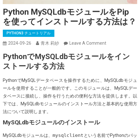
Python MySQLdbモジュールをpip
を使ってインストールする方法は？
PYTHON3 チュートリアル
On
2024-09-26
青木 莉紗
Leave A Comment
Python
PythonでMySQLdbモジュールをイン
MySQLdb
ストールする方法
モ
ジ
PythonでMySQLデータベースを操作するために、MySQLdbモジュ
ュ
ールを使用することが一般的です。このモジュールは、MySQLデー
ー
タベースに接続し、操作を行うための便利な方法を提供します。以
ル
下では、MySQLdbモジュールのインストール方法と基本的な使用方
を
法について説明します。
Pip
を
MySQLdbモジュールのインストール
使
mysqlclient
MySQLdbモジュールは、
という名前でPythonのパッ
っ