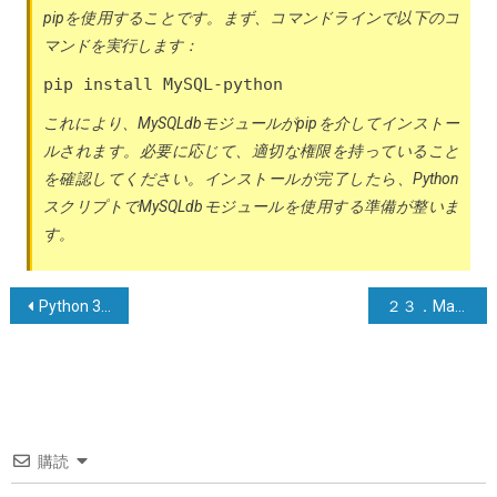
pipを使用することです。まず、コマンドラインで以下のコ
マンドを実行します：
pip install MySQL-python
これにより、MySQLdbモジュールがpipを介してインストー
ルされます。必要に応じて、適切な権限を持っていること
を確認してください。インストールが完了したら、Python
スクリプトでMySQLdbモジュールを使用する準備が整いま
す。
投
Python 3でコード内でPythonモジュールをインストールする方法は？
２３．MavenによるJavaプロジェクトの管理
稿
ナ
ビ
ゲ
購読
ー