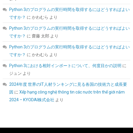
Python 3のプログラムの実行時間を取得するにはどうすればよい
ですか？
に
かわむら
より
UGREEN 2.5 インチ HDD/SSD ケース 5Gbps 6TB容量 USB3.0
Python 3のプログラムの実行時間を取得するにはどうすればよい
SATA3.0 高速ハードディスクケース | USB A-Micro B/9.5mm以下
ですか？
に
齋藤 太郎
より
まで対応/自動スリープ/UASP 対応/TRIM&S.M.A.R.T.機能を搭載/
インジケーターで状態が一目/工具不要/コンパク
Python 3のプログラムの実行時間を取得するにはどうすればよい
ト/MacOS/Windows//Linux PS4Pro/PS3対応
ですか？
に
かわむら
より
詳細は
(
54231359
)
GBP 5.78
(2026-08-07 04:03 GMT +09:00 時点 -
Python 3における相対インポートについて、何度目かの説明
に
こちら
)
ジュン
より
2024年度 世界のIT人材ランキングに見る各国の技術力と成長要
因
に
Xếp hạng công nghệ thông tin các nước trên thế giới năm
2024 – KYODAI株式会社
より
Seagate IronWolf 内蔵HDD 4TB NAS用 ST4000VN006/EC