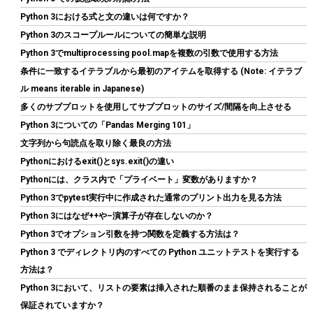
静音ファン、最大27.2dB(A)。Intel LGA1851/1700/1200/115X &
Python 3における式と文の違いは何ですか？
AMD AM5/AM4に対応。取り付け簡単。
Python 3のスコープルールについての簡単な説明
詳細は
(
542600
)
GBP 20.85
(2026-08-07 04:03 GMT +09:00 時点 -
Python 3でmultiprocessing pool.mapを複数の引数で使用する方法
こちら
)
条件に一致するイテラブルから最初のアイテムを取得する (Note: イテラブ
ル means iterable in Japanese)
多くのサブプロットを使用してサブプロットのサイズ/間隔を向上させる
Python 3についての「Pandas Merging 101」
文字列から句読点を取り除く最良の方法
Pythonにおけるexit()とsys.exit()の違い
Pythonには、クラス内で「プライベート」変数がありますか？
Python 3でpytest実行中に作成された通常のプリント出力を見る方法
Python 3にはなぜ++や–演算子が存在しないのか？
Hanye SSD 1TB PCIe Gen4x4 M.2 NVMe 2280 ヒートシンク搭載
新型PS5 / PS5動作確認済み R:7400MB/s W:6500MB/s 高耐久3D
Python 3でオプション引数を持つ関数を定義する方法は？
NAND TLC HE70 正規代理店品メーカー5年保証
Python 3 でディレクトリ内のすべての Python ユニットテストを実行する
詳細
方法は？
(
5462759
)
GBP 136.87
(2026-08-07 04:03 GMT +09:00 時点 -
はこちら
Python 3において、リストの要素は挿入された順番のまま保持されることが
)
保証されていますか？