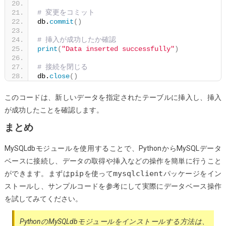
# 変更をコミット
db.
commit
()
# 挿入が成功したか確認
print
(
"Data inserted successfully"
)
# 接続を閉じる
db.
close
()
このコードは、新しいデータを指定されたテーブルに挿入し、挿入
が成功したことを確認します。
まとめ
MySQLdbモジュールを使用することで、PythonからMySQLデータ
ベースに接続し、データの取得や挿入などの操作を簡単に行うこと
pip
mysqlclient
ができます。まずは
を使って
パッケージをイン
ストールし、サンプルコードを参考にして実際にデータベース操作
を試してみてください。
PythonのMySQLdbモジュールをインストールする方法は、