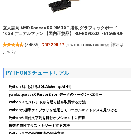
玄人志向 AMD Radeon RX 9060 XT 搭載 グラフィックボード
16GB デュアルファン 【国内正規品】 RD-RX9060XT-E16GB/DF
詳細は
(
54555
)
GBP 298.27
(2026-08-07 04:03 GMT +09:00 時点 -
こちら
)
PYTHON3 チュートリアル
Python 3におけるSQLAlchemyのIN句
pandas.parser.CParserError: データのトークン化エラー
Python 3 でスレッドから返り値を取得する方法
Pythonの標準ライブラリを使用してローカルIPアドレスを見つける
ID-COOLING FROZN A620 PRO SE - ブラックアウトデュアルタワ
Pythonの日付文字列を日付オブジェクトに変換
ーエアCPUクーラー、6本の6mm熱管、デュアル120x120x25mm
複数の属性でリストをソートする方法
静音ファン、Intel LGA1700/1851/1200/115X対応；AMD
AM4/AM5（高さ157mm) | 6本のヒートパイプ、デュアル120mm
Python 3 での仮想環境の削除方法