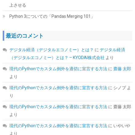
ちら
)
上させる
Python 3についての「Pandas Merging 101」
最近のコメント
デジタル経済（デジタルエコノミー）とは？
に
デジタル経済
（デジタルエコノミー）とは？ – KYODAI株式会社
より
CFD販売 デスクトップPC用メモリ グラフェン 銅箔 ヒートシンク
現代のPythonでカスタム例外を適切に宣言する方法
に
齋藤 太郎
DDR5-5600 32GB×2枚 (64GB) 相性保証 288pin シー・エフ・デー
より
販売 CFD Standard W5U5600CS-32GC46F
現代のPythonでカスタム例外を適切に宣言する方法
に
シノブ
よ
詳細は
(
54616
)
GBP 466.81
(2026-08-07 04:03 GMT +09:00 時点 -
り
こちら
)
現代のPythonでカスタム例外を適切に宣言する方法
に
齋藤 太郎
より
現代のPythonでカスタム例外を適切に宣言する方法
に
いやいや
より