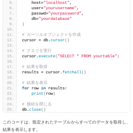
    host=
"localhost"
,
    user=
"yourusername"
,
    passwd=
"yourpassword"
,
    db=
"yourdatabase"
)
# カーソルオブジェクトを作成
cursor = db.
cursor
()
# クエリを実行
cursor.
execute
(
"SELECT * FROM yourtable"
)
# 結果を取得
results = cursor.
fetchall
()
# 結果を表示
for
 row 
in
 results:
print
(
row
)
# 接続を閉じる
db.
close
()
このコードは、指定されたテーブルからすべてのデータを取得し、
結果を表示します。