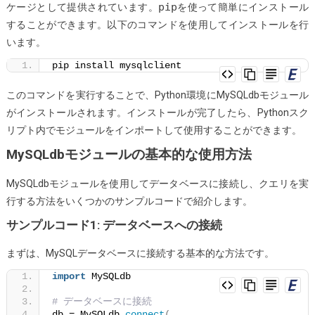
pip
ケージとして提供されています。
を使って簡単にインストール
て
することができます。以下のコマンドを使用してインストールを行
イ
います。
ン
ス
pip install mysqlclient
ト
このコマンドを実行することで、Python環境にMySQLdbモジュール
ー
がインストールされます。インストールが完了したら、Pythonスク
ル
リプト内でモジュールをインポートして使用することができます。
す
る
MySQLdbモジュールの基本的な使用方法
方
MySQLdbモジュールを使用してデータベースに接続し、クエリを実
法
行する方法をいくつかのサンプルコードで紹介します。
は？
サンプルコード1: データベースへの接続
まずは、MySQLデータベースに接続する基本的な方法です。
import
 MySQLdb
# データベースに接続
db = MySQLdb.
connect
(