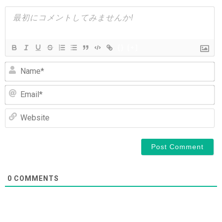
シ
ョ
ン
{}
[+]
N
Em
We
0
COMMENTS