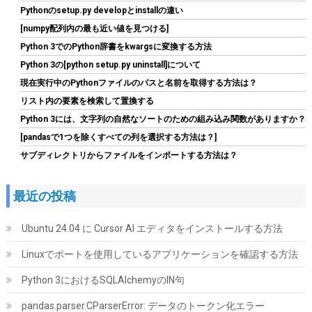
Pythonのsetup.py developとinstallの違い
[numpy配列内の最も近い値を見つける]
Python 3でのPython辞書をkwargsに変換する方法
Python 3の[python setup.py uninstall]について
現在実行中のPythonファイルのパスと名前を取得する方法は？
リスト内の要素を検索して置換する
Python 3には、文字列の自然なソートのための組み込み関数がありますか？
Crucial(クルーシャル) PRO (マイクロン製) デスクトップ用メモリ
16GBX2枚 DDR4-3200 メーカー制限付無期限保証
[pandasで1つを除くすべての列を選択する方法は？]
CP2K16G4DFRA32A【国内正規代理店品】
サブディレクトリからファイルをインポートする方法は？
詳細
(
5456342
)
GBP 167.82
(2026-08-07 04:03 GMT +09:00 時点 -
はこちら
最近の投稿
)
Ubuntu 24.04 に Cursor AI エディタをインストールする方法
Linuxでポートを使用しているアプリケーションを確認する方法
Python 3におけるSQLAlchemyのIN句
pandas.parser.CParserError: データのトークン化エラー