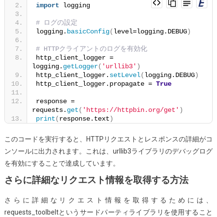
import
 logging
# ログの設定
logging.
basicConfig
(
level=logging.DEBUG
)
# HTTPクライアントのログを有効化
http_client_logger = 
logging.
getLogger
(
'urllib3'
)
http_client_logger.
setLevel
(
logging.DEBUG
)
http_client_logger.propagate = 
True
response = 
requests.
get
(
'https://httpbin.org/get'
)
print
(
response.text
)
このコードを実行すると、HTTPリクエストとレスポンスの詳細がコ
ンソールに出力されます。これは、urllib3ライブラリのデバッグログ
を有効にすることで達成しています。
さらに詳細なリクエスト情報を取得する方法
さらに詳細なリクエスト情報を取得するためには、
requests_toolbeltというサードパーティライブラリを使用すること