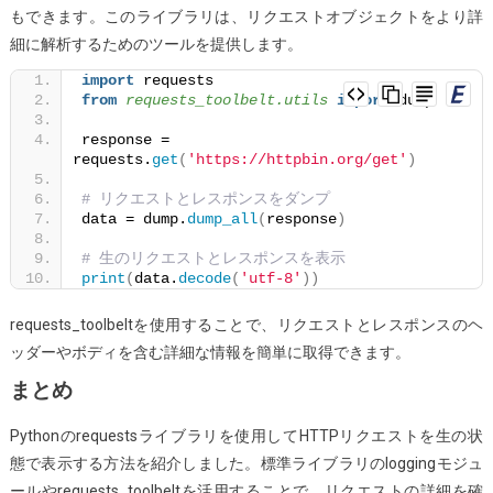
もできます。このライブラリは、リクエストオブジェクトをより詳
細に解析するためのツールを提供します。
import
 requests
from 
requests_toolbelt.utils
 import
 dump
response = 
requests.
get
(
'https://httpbin.org/get'
)
# リクエストとレスポンスをダンプ
data = dump.
dump_all
(
response
)
# 生のリクエストとレスポンスを表示
print
(
data.
decode
(
'utf-8'
))
requests_toolbeltを使用することで、リクエストとレスポンスのヘ
ッダーやボディを含む詳細な情報を簡単に取得できます。
まとめ
Pythonのrequestsライブラリを使用してHTTPリクエストを生の状
態で表示する方法を紹介しました。標準ライブラリのloggingモジュ
ールやrequests_toolbeltを活用することで、リクエストの詳細を確