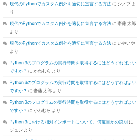
現代のPythonでカスタム例外を適切に宣言する方法
に
シノブ
よ
り
現代のPythonでカスタム例外を適切に宣言する方法
に
齋藤 太郎
より
現代のPythonでカスタム例外を適切に宣言する方法
に
いやいや
より
【Amazon.co.jp 限定】Western Digital ウエスタンデジタル WD
Red Plus 内蔵 HDD 8TB CMR 3.5インチ SATA 5640rpm キャッシ
Python 3のプログラムの実行時間を取得するにはどうすればよい
ュ256MB NAS メーカー保証3年 WD80EFAX-AJP エコパッケージ
【国内正規取扱代理店】
ですか？
に
かわむら
より
詳細は
(
542395
)
GBP 286.57
(2026-08-07 04:03 GMT +09:00 時点 -
Python 3のプログラムの実行時間を取得するにはどうすればよい
こちら
)
ですか？
に
齋藤 太郎
より
Python 3のプログラムの実行時間を取得するにはどうすればよい
ですか？
に
かわむら
より
Python 3における相対インポートについて、何度目かの説明
に
ジュン
より