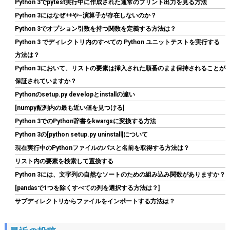
Python 3でpytest実行中に作成された通常のプリント出力を見る方法
久 PS5/PS5 Pro動作確認済み メーカー5年保証
Python 3にはなぜ++や–演算子が存在しないのか？
詳細は
(
546825
)
GBP 134.93
(2026-08-07 04:03 GMT +09:00 時点 -
Python 3でオプション引数を持つ関数を定義する方法は？
こちら
)
Python 3 でディレクトリ内のすべての Python ユニットテストを実行する
方法は？
Python 3において、リストの要素は挿入された順番のまま保持されることが
保証されていますか？
Pythonのsetup.py developとinstallの違い
[numpy配列内の最も近い値を見つける]
Python 3でのPython辞書をkwargsに変換する方法
Python 3の[python setup.py uninstall]について
現在実行中のPythonファイルのパスと名前を取得する方法は？
SP Silicon Power シリコンパワー SSD 512GB 3D NAND採用
SATA3 6Gb/s 2.5インチ 7mm PS4動作確認済 3年保証 A55シリー
リスト内の要素を検索して置換する
ズ SP512GBSS3A55S25
Python 3には、文字列の自然なソートのための組み込み関数がありますか？
詳細
(
54310588
)
GBP 61.49
[pandasで1つを除くすべての列を選択する方法は？]
(2026-08-07 04:03 GMT +09:00 時点 -
はこちら
サブディレクトリからファイルをインポートする方法は？
)