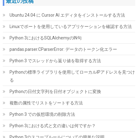
最近の投稿
Ubuntu 24.04 に Cursor AI エディタをインストールする方法
Linuxでポートを使用しているアプリケーションを確認する方法
Python 3におけるSQLAlchemyのIN句
ARCTIC MX-4（スパチュラ付属・4g）– CPU/GPU 用 高性能サー
pandas.parser.CParserError: データのトークン化エラー
マルグリス、非常に高い熱伝導率、長期耐久、安全で簡単な塗布
Python 3 でスレッドから返り値を取得する方法
詳細は
(
54570114
)
GBP 6.54
(2026-08-07 04:03 GMT +09:00 時点 -
Pythonの標準ライブラリを使用してローカルIPアドレスを見つけ
こちら
)
る
Pythonの日付文字列を日付オブジェクトに変換
複数の属性でリストをソートする方法
Python 3 での仮想環境の削除方法
Python 3における式と文の違いは何ですか？
Python 3のスコープルールについての簡単な説明