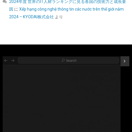
2024年度 世界のIT人材ランキングに見る各国の技術力と成長要
因
に
Xếp hạng công nghệ thông tin các nước trên thế giới năm
UGREEN 2.5 インチ HDD/SSD ケース 5Gbps 6TB容量 USB3.0
2024 – KYODAI株式会社
より
SATA3.0 高速ハードディスクケース | USB A-Micro B/9.5mm以下
まで対応/自動スリープ/UASP 対応/TRIM&S.M.A.R.T.機能を搭載/
インジケーターで状態が一目/工具不要/コンパク
ト/MacOS/Windows//Linux PS4Pro/PS3対応
詳細は
(
54231359
)
GBP 5.78
(2026-08-07 04:03 GMT +09:00 時点 -
こちら
)