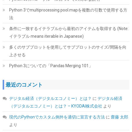
MSI MAG A850GL PCIE5 PC電源ユニット 850W ATX3.1/PCIe 5.1
対応 80PLUS GOLD認証 フルモジュラー 7年保証 PS1327
Python 3でmultiprocessing pool.mapを複数の引数で使用する方
詳細は
法
(
543229
)
GBP 68.87
(2026-08-07 04:03 GMT +09:00 時点 -
こちら
)
条件に一致するイテラブルから最初のアイテムを取得する (Note:
イテラブル means iterable in Japanese)
多くのサブプロットを使用してサブプロットのサイズ/間隔を向
上させる
Python 3についての「Pandas Merging 101」
最近のコメント
SYY サーマルペースト 3g CPUグリス カーボンベース 高性能 |
CPUペースト;ヒートシンク/IC/プロセッサ対応;熱インターフェー
デジタル経済（デジタルエコノミー）とは？
に
デジタル経済
ス素材;非導電;なめらか塗布
（デジタルエコノミー）とは？ – KYODAI株式会社
より
詳細は
(
5459796
)
GBP 3.32
(2026-08-07 04:03 GMT +09:00 時点 -
現代のPythonでカスタム例外を適切に宣言する方法
に
齋藤 太郎
こちら
)
より