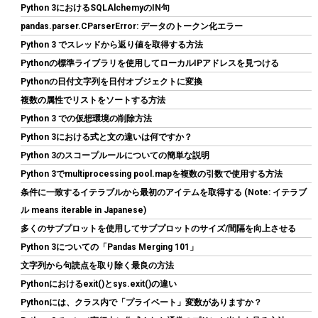
Python 3におけるSQLAlchemyのIN句
pandas.parser.CParserError: データのトークン化エラー
Python 3 でスレッドから返り値を取得する方法
Pythonの標準ライブラリを使用してローカルIPアドレスを見つける
Pythonの日付文字列を日付オブジェクトに変換
AMD CPU Ryzen 7 9800X3D W/O Cooler 100-100001084WOF
複数の属性でリストをソートする方法
CP1640
Python 3 での仮想環境の削除方法
詳細
(
5485966
)
GBP 337.47
(2026-08-07 04:03 GMT +09:00 時点 -
Python 3における式と文の違いは何ですか？
はこちら
)
Python 3のスコープルールについての簡単な説明
Python 3でmultiprocessing pool.mapを複数の引数で使用する方法
条件に一致するイテラブルから最初のアイテムを取得する (Note: イテラブ
ル means iterable in Japanese)
多くのサブプロットを使用してサブプロットのサイズ/間隔を向上させる
Python 3についての「Pandas Merging 101」
文字列から句読点を取り除く最良の方法
Pythonにおけるexit()とsys.exit()の違い
Biwin NV7400 1TB SSD NVMe2.0 M.2 Type 2280 PCIe Gen4×4 最
Pythonには、クラス内で「プライベート」変数がありますか？
大読込：7450MB/s (R:7450MB/s、W:6500MB/s) 内蔵SSD 高耐