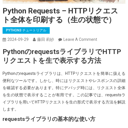
Python Requests – HTTPリクエス
ト全体を印刷する（生の状態で）
PYTHON3 チュートリアル
On
2024-09-29
藤田 莉紗
Leave A Comment
Python
PythonのrequestsライブラリでHTTP
Requests
リクエストを生で表示する方法
–
HTTP
Pythonのrequestsライブラリは、HTTPリクエストを簡単に扱える
リ
便利なツールです。しかし、時にはリクエストやレスポンスの詳細
ク
を確認する必要があります。特にデバッグ時には、リクエスト全体
エ
を生の状態で表示することが有用です。この記事では、requestsラ
ス
イブラリを用いてHTTPリクエストを生の形式で表示する方法を解説
ト
します。
全
体
requestsライブラリの基本的な使い方
を