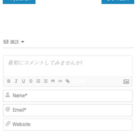
稿
ナ
ビ
ゲ
購読
ー
シ
ョ
ン
{}
[+]
N
Em
We