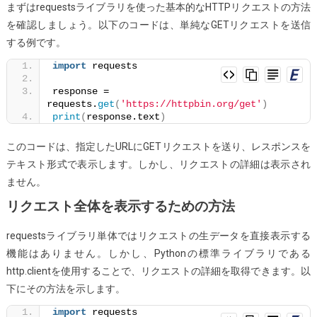
まずはrequestsライブラリを使った基本的なHTTPリクエストの方法
印
を確認しましょう。以下のコードは、単純なGETリクエストを送信
刷
する例です。
す
る
import
 requests
（生
response = 
の
requests.
get
(
'https://httpbin.org/get'
)
状
print
(
response.text
)
態
このコードは、指定したURLにGETリクエストを送り、レスポンスを
で）
テキスト形式で表示します。しかし、リクエストの詳細は表示され
ません。
リクエスト全体を表示するための方法
requestsライブラリ単体ではリクエストの生データを直接表示する
機能はありません。しかし、Pythonの標準ライブラリである
http.clientを使用することで、リクエストの詳細を取得できます。以
下にその方法を示します。
import
 requests