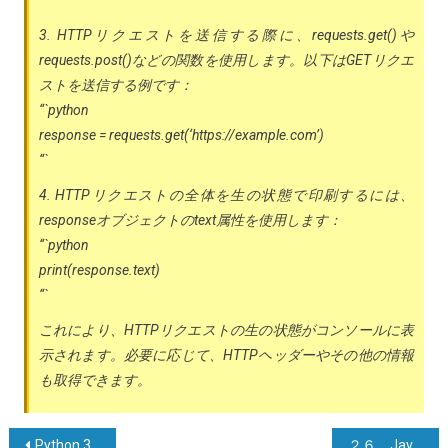
3. HTTPリクエストを送信する際に、requests.get()や
requests.post()などの関数を使用します。以下はGETリクエ
ストを送信する例です：
“`python
response = requests.get(‘https://example.com’)
“`
4. HTTPリクエストの全体を生の状態で印刷するには、
responseオブジェクトのtext属性を使用します：
“`python
print(response.text)
“`
これにより、HTTPリクエストの生の状態がコンソールに表
示されます。必要に応じて、HTTPヘッダーやその他の情報
も取得できます。
投
Python 3で2つのnumpy配列を同時にシャッフルするより良い方法
２６．Javaでのファイル操作とJSON、XMLファイルの読み書きガイド