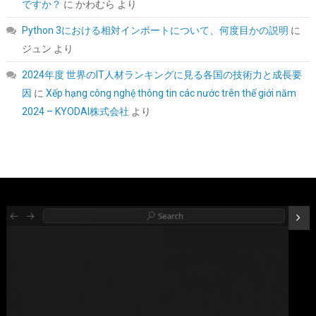
ですか？
に
かわむら
より
Python 3における相対インポートについて、何度目かの説明
に
ジュン
より
2024年度 世界のIT人材ランキングに見る各国の技術力と成長要
因
に
Xếp hạng công nghệ thông tin các nước trên thế giới năm
2024 – KYODAI株式会社
より
【Amazon.co.jp 限定】Western Digital ウエスタンデジタル WD
Red Plus 内蔵 HDD 8TB CMR 3.5インチ SATA 5640rpm キャッシ
ュ256MB NAS メーカー保証3年 WD80EFAX-AJP エコパッケージ
【国内正規取扱代理店】
詳細は
(
542395
)
GBP 286.57
(2026-08-07 04:03 GMT +09:00 時点 -
こちら
)