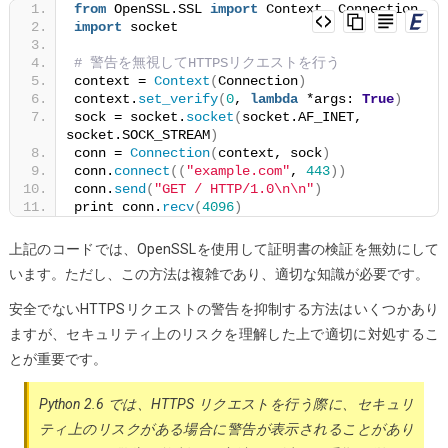
from
 OpenSSL.SSL 
import
 Context, Connection
import
 socket
# 警告を無視してHTTPSリクエストを行う
context = 
Context
(
Connection
)
context.
set_verify
(
0
, 
lambda
 *args: 
True
)
sock = socket.
socket
(
socket.AF_INET, 
socket.SOCK_STREAM
)
conn = 
Connection
(
context, sock
)
conn.
connect
((
"example.com"
, 
443
))
conn.
send
(
"GET / HTTP/1.0\n\n"
)
print conn.
recv
(
4096
)
上記のコードでは、OpenSSLを使用して証明書の検証を無効にして
います。ただし、この方法は複雑であり、適切な知識が必要です。
安全でないHTTPSリクエストの警告を抑制する方法はいくつかあり
ますが、セキュリティ上のリスクを理解した上で適切に対処するこ
とが重要です。
Python 2.6 では、HTTPS リクエストを行う際に、セキュリ
ティ上のリスクがある場合に警告が表示されることがあり