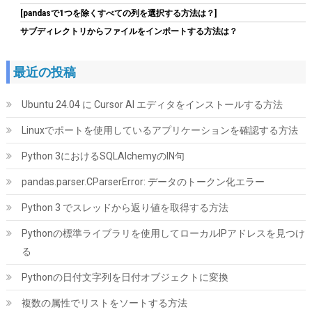
[pandasで1つを除くすべての列を選択する方法は？]
詳細
(
5485966
)
GBP 337.47
(2026-08-07 04:03 GMT +09:00 時点 -
サブディレクトリからファイルをインポートする方法は？
はこちら
)
最近の投稿
Ubuntu 24.04 に Cursor AI エディタをインストールする方法
Linuxでポートを使用しているアプリケーションを確認する方法
Python 3におけるSQLAlchemyのIN句
pandas.parser.CParserError: データのトークン化エラー
Seagate IronWolf 内蔵HDD 4TB NAS用 ST4000VN006/EC
Python 3 でスレッドから返り値を取得する方法
詳細は
(
545160
)
GBP 111.07
(2026-08-07 04:03 GMT +09:00 時点 -
Pythonの標準ライブラリを使用してローカルIPアドレスを見つけ
こちら
)
る
Pythonの日付文字列を日付オブジェクトに変換
複数の属性でリストをソートする方法