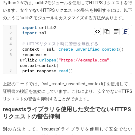
Python 2.6では、urllib2モジュールを使用してHTTPSリクエストを行
ス
います。安全でないHTTPSリクエストの警告を抑制するには、以下
ト
のように`urllib2`モジュールをカスタマイズする方法があります。
の
警
import
 urllib2
import
 ssl
告
を
# HTTPSリクエスト時に警告を無視する
context = ssl.
_create_unverified_context
抑
()
response = 
制
urllib2.
urlopen
(
"https://example.com"
, 
す
context=context
)
print response.
read
()
る
上記のコードでは、`ssl._create_unverified_context()`を使用して、
証明書の検証を無効にしています。これにより、安全でないHTTPS
リクエストの警告を抑制することができます。
requestsライブラリを使用した安全でないHTTPS
リクエストの警告抑制
別の方法として、`requests`ライブラリを使用して安全でない