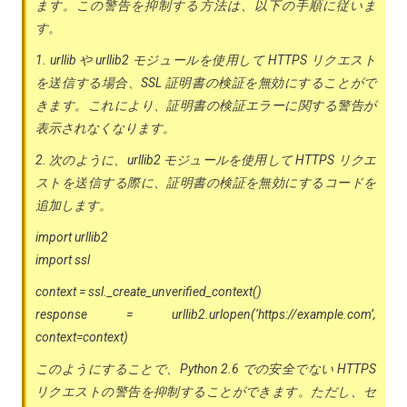
ます。この警告を抑制する方法は、以下の手順に従いま
す。
1. urllib や urllib2 モジュールを使用して HTTPS リクエスト
を送信する場合、SSL 証明書の検証を無効にすることがで
きます。これにより、証明書の検証エラーに関する警告が
表示されなくなります。
2. 次のように、urllib2 モジュールを使用して HTTPS リクエ
ストを送信する際に、証明書の検証を無効にするコードを
追加します。
import urllib2
import ssl
context = ssl._create_unverified_context()
response = urllib2.urlopen(‘https://example.com’,
context=context)
このようにすることで、Python 2.6 での安全でない HTTPS
リクエストの警告を抑制することができます。ただし、セ