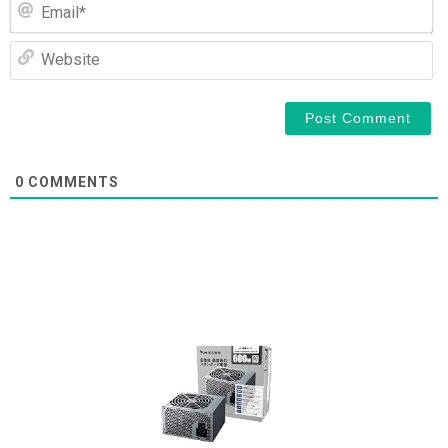
Em
We
0
COMMENTS