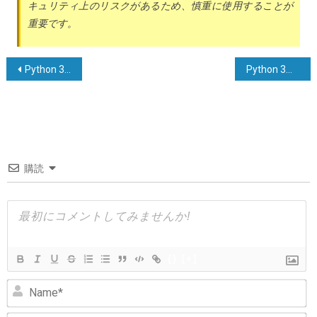
キュリティ上のリスクがあるため、慎重に使用することが
重要です。
投
Python 3 で文字列をスペースで分割する際に、引用符で囲まれた部分を保持する方法
Python 3で訓練済みモデルを保存する方法は？
稿
ナ
ビ
ゲ
購読
ー
シ
ョ
ン
{}
[+]
N