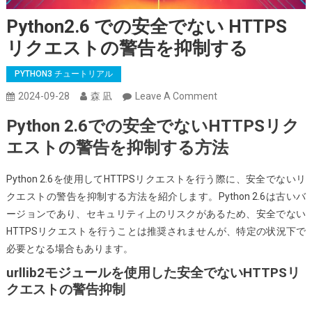
Python2.6 での安全でない HTTPS
リクエストの警告を抑制する
PYTHON3 チュートリアル
On
2024-09-28
森 凪
Leave A Comment
Python2.6
Python 2.6での安全でないHTTPSリク
で
エストの警告を抑制する方法
の
安
Python 2.6を使用してHTTPSリクエストを行う際に、安全でないリ
全
クエストの警告を抑制する方法を紹介します。Python 2.6は古いバ
で
ージョンであり、セキュリティ上のリスクがあるため、安全でない
な
HTTPSリクエストを行うことは推奨されませんが、特定の状況下で
い
必要となる場合もあります。
HTTPS
リ
urllib2モジュールを使用した安全でないHTTPSリ
クエストの警告抑制
ク
エ