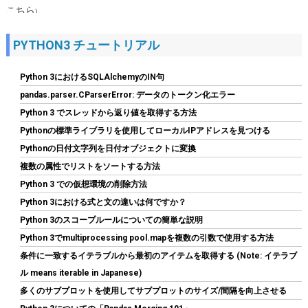
こちら
)
PYTHON3 チュートリアル
Python 3におけるSQLAlchemyのIN句
pandas.parser.CParserError: データのトークン化エラー
Python 3 でスレッドから返り値を取得する方法
Pythonの標準ライブラリを使用してローカルIPアドレスを見つける
Pythonの日付文字列を日付オブジェクトに変換
TEAMGROUP (旧称 Team) T-FORCE DELTA RGB DDR5 6000MHz
複数の属性でリストをソートする方法
32GB (16GBx2枚) CL38 PC5-48000 デスクトップ用 メモリ ホワ
イト Intel XMP3.0 / AMD EXPO 両対応【TEAMジャパン 国内正規
Python 3 での仮想環境の削除方法
品・メーカー無期限保証】FF4D532G6000HC38ADC01
Python 3における式と文の違いは何ですか？
Python 3のスコープルールについての簡単な説明
詳細は
(
54584
)
GBP 370.75
(2026-08-07 04:03 GMT +09:00 時点 -
Python 3でmultiprocessing pool.mapを複数の引数で使用する方法
こちら
)
条件に一致するイテラブルから最初のアイテムを取得する (Note: イテラブ
ル means iterable in Japanese)
多くのサブプロットを使用してサブプロットのサイズ/間隔を向上させる