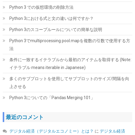
Python 3 での仮想環境の削除方法
Python 3における式と文の違いは何ですか？
Python 3のスコープルールについての簡単な説明
ID-COOLING FROZN A620 PRO SE - ブラックアウトデュアルタワ
ーエアCPUクーラー、6本の6mm熱管、デュアル120x120x25mm
Python 3でmultiprocessing pool.mapを複数の引数で使用する方
静音ファン、Intel LGA1700/1851/1200/115X対応；AMD
法
AM4/AM5（高さ157mm) | 6本のヒートパイプ、デュアル120mm
静音ファン、最大27.2dB(A)。Intel LGA1851/1700/1200/115X &
条件に一致するイテラブルから最初のアイテムを取得する (Note:
AMD AM5/AM4に対応。取り付け簡単。
イテラブル means iterable in Japanese)
詳細は
(
542600
)
GBP 20.85
(2026-08-07 04:03 GMT +09:00 時点 -
多くのサブプロットを使用してサブプロットのサイズ/間隔を向
こちら
)
上させる
Python 3についての「Pandas Merging 101」
最近のコメント
デジタル経済（デジタルエコノミー）とは？
に
デジタル経済