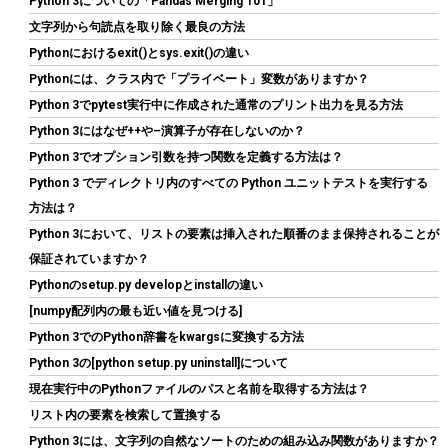
Python 3についての「Pandas Merging 101」
文字列から句読点を取り除く最良の方法
Pythonにおけるexit()とsys.exit()の違い
Pythonには、クラス内で「プライベート」変数がありますか？
Python 3でpytest実行中に作成された通常のプリント出力を見る方法
CORSAIR RM850e 2025モデル PC電源ユニット 850W PCIE 5.1 対
Python 3にはなぜ++や–演算子が存在しないのか？
応 80PLUS Gold認証 ATX 3.1 認証済 フルモジュラー 12V-2x6 ケ
ーブル付属 CP-9020296-JP
Python 3でオプション引数を持つ関数を定義する方法は？
Python 3 でディレクトリ内のすべての Python ユニットテストを実行する
詳細はこ
(
54473
)
GBP 71.34
(2026-08-07 04:03 GMT +09:00 時点 -
方法は？
ちら
)
Python 3において、リストの要素は挿入された順番のまま保持されることが
保証されていますか？
Pythonのsetup.py developとinstallの違い
[numpy配列内の最も近い値を見つける]
Python 3でのPython辞書をkwargsに変換する方法
Python 3の[python setup.py uninstall]について
現在実行中のPythonファイルのパスと名前を取得する方法は？
リスト内の要素を検索して置換する
AMD CPU Ryzen 7 9800X3D W/O Cooler 100-100001084WOF
Python 3には、文字列の自然なソートのための組み込み関数がありますか？
CP1640