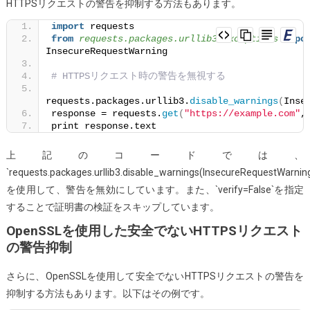
HTTPSリクエストの警告を抑制する方法もあります。
import
 requests
from 
requests.packages.urllib3.exceptions
 impo
InsecureRequestWarning
# HTTPSリクエスト時の警告を無視する
requests.packages.urllib3.
disable_warnings
(
Inse
response = requests.
get
(
"https://example.com"
,
print response.text
上記のコードでは、
`requests.packages.urllib3.disable_warnings(InsecureRequestWarning
を使用して、警告を無効にしています。また、`verify=False`を指定
することで証明書の検証をスキップしています。
OpenSSLを使用した安全でないHTTPSリクエスト
の警告抑制
さらに、OpenSSLを使用して安全でないHTTPSリクエストの警告を
抑制する方法もあります。以下はその例です。