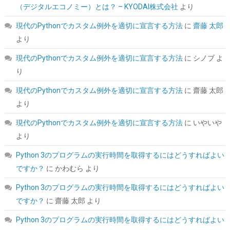
（デジタルエコノミー）とは？ – KYODAI株式会社
より
シー・エフ・デー販売 CFD販売 CFD Standard デスクトップ用 メ
モリ DDR4 3200 (PC4-25600) 16GB×2枚 288pin DIMM 相性保証
現代のPythonでカスタム例外を適切に宣言する方法
に
齋藤 太郎
W4U3200CS-16G
より
詳細
(
5421031
)
GBP 158.18
(2026-08-07 04:03 GMT +09:00 時点 -
現代のPythonでカスタム例外を適切に宣言する方法
に
シノブ
よ
はこちら
)
り
現代のPythonでカスタム例外を適切に宣言する方法
に
齋藤 太郎
より
現代のPythonでカスタム例外を適切に宣言する方法
に
いやいや
より
Python 3のプログラムの実行時間を取得するにはどうすればよい
ですか？
に
かわむら
より
ARCTIC MX-4（スパチュラ付属・4g）– CPU/GPU 用 高性能サー
マルグリス、非常に高い熱伝導率、長期耐久、安全で簡単な塗布
Python 3のプログラムの実行時間を取得するにはどうすればよい
ですか？
に
齋藤 太郎
より
詳細は
(
54570114
)
GBP 6.54
(2026-08-07 04:03 GMT +09:00 時点 -
こちら
)
Python 3のプログラムの実行時間を取得するにはどうすればよい