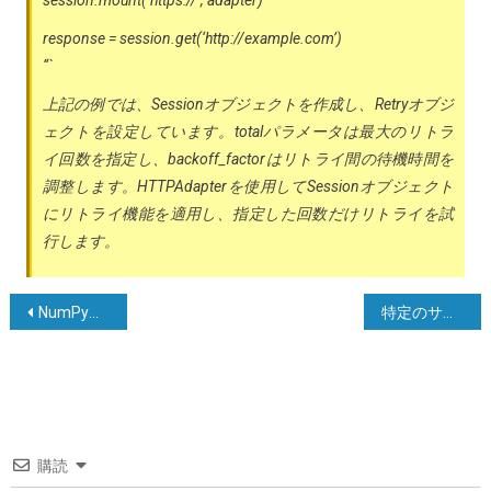
response = session.get(‘http://example.com’)
“`
上記の例では、Sessionオブジェクトを作成し、Retryオブジ
ェクトを設定しています。totalパラメータは最大のリトラ
イ回数を指定し、backoff_factorはリトライ間の待機時間を
調整します。HTTPAdapterを使用してSessionオブジェクト
にリトライ機能を適用し、指定した回数だけリトライを試
行します。
投
NumPy配列内のユニークな値の頻度カウント
特定のサブストリングの後にある文字列を取得する方法
稿
ナ
ビ
ゲ
購読
ー