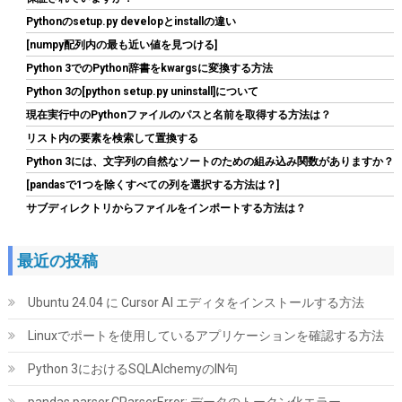
Pythonのsetup.py developとinstallの違い
[numpy配列内の最も近い値を見つける]
Python 3でのPython辞書をkwargsに変換する方法
Python 3の[python setup.py uninstall]について
現在実行中のPythonファイルのパスと名前を取得する方法は？
TEAMGROUP (旧称 Team) T-FORCE DELTA RGB DDR5 6000MHz
32GB (16GBx2枚) CL38 PC5-48000 デスクトップ用 メモリ ホワ
リスト内の要素を検索して置換する
イト Intel XMP3.0 / AMD EXPO 両対応【TEAMジャパン 国内正規
Python 3には、文字列の自然なソートのための組み込み関数がありますか？
品・メーカー無期限保証】FF4D532G6000HC38ADC01
[pandasで1つを除くすべての列を選択する方法は？]
詳細は
(
54584
)
GBP 370.75
(2026-08-07 04:03 GMT +09:00 時点 -
サブディレクトリからファイルをインポートする方法は？
こちら
)
最近の投稿
Ubuntu 24.04 に Cursor AI エディタをインストールする方法
Linuxでポートを使用しているアプリケーションを確認する方法
Python 3におけるSQLAlchemyのIN句
pandas.parser.CParserError: データのトークン化エラー