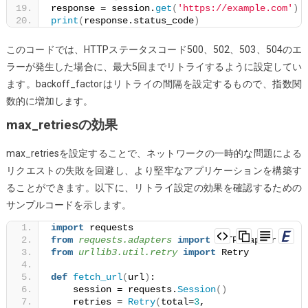
response = session.
get
(
'https://example.com'
)
print
(
response.status_code
)
このコードでは、HTTPステータスコード500、502、503、504のエ
ラーが発生した場合に、最大5回までリトライするように設定してい
ます。backoff_factorはリトライの間隔を設定するもので、指数関
数的に増加します。
max_retriesの効果
max_retriesを設定することで、ネットワークの一時的な問題による
リクエストの失敗を回避し、より堅牢なアプリケーションを構築す
ることができます。以下に、リトライ設定の効果を確認するための
サンプルコードを示します。
import
 requests
from 
requests.adapters
 import
 HTTPAdapter
from 
urllib3.util.retry
 import
 Retry
def
fetch_url
(
url
)
:
    session = requests.
Session
()
    retries = 
Retry
(
total=
3
, 