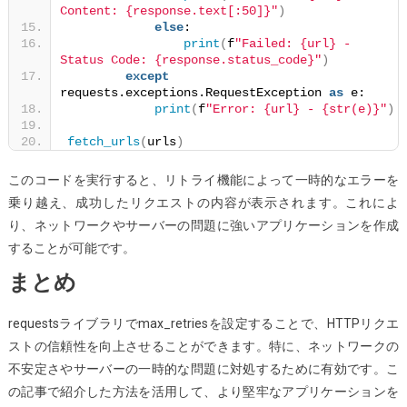
Content: {response.text[:50]}"
)
else
:
print
(
f
"Failed: {url} - 
Status Code: {response.status_code}"
)
except
requests.exceptions.RequestException 
as
 e:
print
(
f
"Error: {url} - {str(e)}"
)
fetch_urls
(
urls
)
このコードを実行すると、リトライ機能によって一時的なエラーを
乗り越え、成功したリクエストの内容が表示されます。これによ
り、ネットワークやサーバーの問題に強いアプリケーションを作成
することが可能です。
まとめ
requestsライブラリでmax_retriesを設定することで、HTTPリクエ
ストの信頼性を向上させることができます。特に、ネットワークの
不安定さやサーバーの一時的な問題に対処するために有効です。こ
の記事で紹介した方法を活用して、より堅牢なアプリケーションを