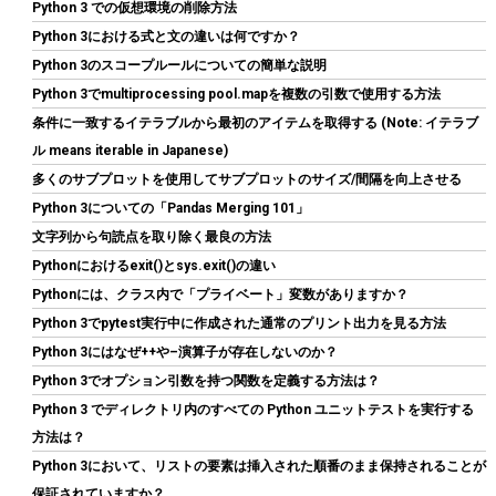
【国内正規取扱代理店】
Python 3 での仮想環境の削除方法
Python 3における式と文の違いは何ですか？
詳細は
(
542395
)
GBP 286.57
(2026-08-07 04:03 GMT +09:00 時点 -
Python 3のスコープルールについての簡単な説明
こちら
)
Python 3でmultiprocessing pool.mapを複数の引数で使用する方法
条件に一致するイテラブルから最初のアイテムを取得する (Note: イテラブ
ル means iterable in Japanese)
多くのサブプロットを使用してサブプロットのサイズ/間隔を向上させる
Python 3についての「Pandas Merging 101」
文字列から句読点を取り除く最良の方法
Pythonにおけるexit()とsys.exit()の違い
Pythonには、クラス内で「プライベート」変数がありますか？
AMD CPU Ryzen 7 9800X3D W/O Cooler 100-100001084WOF
Python 3でpytest実行中に作成された通常のプリント出力を見る方法
CP1640
Python 3にはなぜ++や–演算子が存在しないのか？
詳細
(
5485966
)
GBP 337.47
(2026-08-07 04:03 GMT +09:00 時点 -
Python 3でオプション引数を持つ関数を定義する方法は？
はこちら
)
Python 3 でディレクトリ内のすべての Python ユニットテストを実行する
方法は？
Python 3において、リストの要素は挿入された順番のまま保持されることが
保証されていますか？