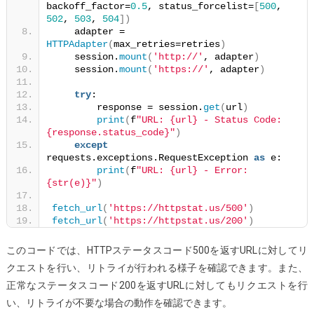
backoff_factor=
0.5
, status_forcelist=
[
500
, 
502
, 
503
, 
504
])
    adapter = 
HTTPAdapter
(
max_retries=retries
)
    session.
mount
(
'http://'
, adapter
)
    session.
mount
(
'https://'
, adapter
)
try
:
        response = session.
get
(
url
)
print
(
f
"URL: {url} - Status Code: 
{response.status_code}"
)
except
requests.exceptions.RequestException 
as
 e:
print
(
f
"URL: {url} - Error: 
{str(e)}"
)
fetch_url
(
'https://httpstat.us/500'
)
fetch_url
(
'https://httpstat.us/200'
)
このコードでは、HTTPステータスコード500を返すURLに対してリ
クエストを行い、リトライが行われる様子を確認できます。また、
正常なステータスコード200を返すURLに対してもリクエストを行
い、リトライが不要な場合の動作を確認できます。