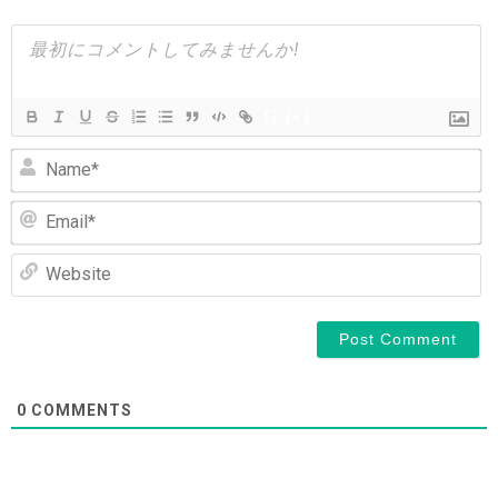
シ
ョ
ン
{}
[+]
N
Em
We
0
COMMENTS