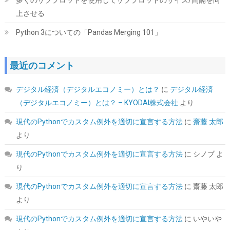
詳細は
(
542600
)
GBP 20.85
(2026-08-07 04:03 GMT +09:00 時点 -
上させる
こちら
)
Python 3についての「Pandas Merging 101」
最近のコメント
デジタル経済（デジタルエコノミー）とは？
に
デジタル経済
（デジタルエコノミー）とは？ – KYODAI株式会社
より
現代のPythonでカスタム例外を適切に宣言する方法
に
齋藤 太郎
シー・エフ・デー販売 CFD販売 CFD Standard デスクトップ用 メ
より
モリ DDR4 3200 (PC4-25600) 16GB×2枚 288pin DIMM 相性保証
W4U3200CS-16G
現代のPythonでカスタム例外を適切に宣言する方法
に
シノブ
よ
り
詳細
(
5421031
)
GBP 158.18
(2026-08-07 04:03 GMT +09:00 時点 -
はこちら
)
現代のPythonでカスタム例外を適切に宣言する方法
に
齋藤 太郎
より
現代のPythonでカスタム例外を適切に宣言する方法
に
いやいや