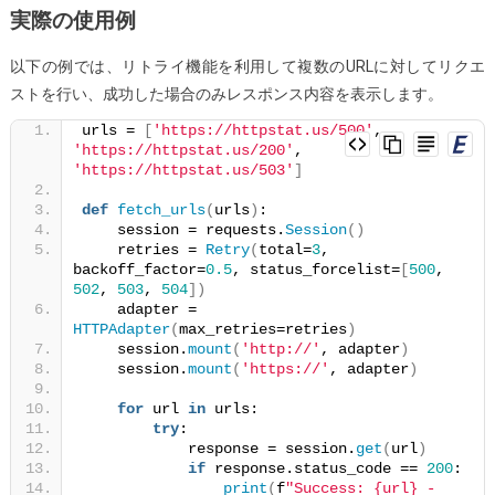
実際の使用例
以下の例では、リトライ機能を利用して複数のURLに対してリクエ
ストを行い、成功した場合のみレスポンス内容を表示します。
urls = 
[
'https://httpstat.us/500'
, 
'https://httpstat.us/200'
, 
'https://httpstat.us/503'
]
def
fetch_urls
(
urls
)
:
    session = requests.
Session
()
    retries = 
Retry
(
total=
3
, 
backoff_factor=
0.5
, status_forcelist=
[
500
, 
502
, 
503
, 
504
])
    adapter = 
HTTPAdapter
(
max_retries=retries
)
    session.
mount
(
'http://'
, adapter
)
    session.
mount
(
'https://'
, adapter
)
for
 url 
in
 urls:
try
:
            response = session.
get
(
url
)
if
 response.status_code == 
200
:
print
(
f
"Success: {url} - 