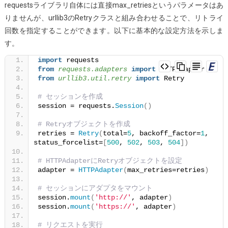
requestsライブラリ自体には直接max_retriesというパラメータはあ
き
りませんが、urllib3のRetryクラスと組み合わせることで、リトライ
ま
回数を指定することができます。以下に基本的な設定方法を示しま
す
す。
か？]
import
 requests
from 
requests.adapters
 import
 HTTPAdapter
from 
urllib3.util.retry
 import
 Retry
# セッションを作成
session = requests.
Session
()
# Retryオブジェクトを作成
retries = 
Retry
(
total=
5
, backoff_factor=
1
, 
status_forcelist=
[
500
, 
502
, 
503
, 
504
])
# HTTPAdapterにRetryオブジェクトを設定
adapter = 
HTTPAdapter
(
max_retries=retries
)
# セッションにアダプタをマウント
session.
mount
(
'http://'
, adapter
)
session.
mount
(
'https://'
, adapter
)
# リクエストを実行