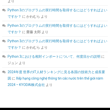
より
Python 3のプログラムの実行時間を取得するにはどうすればよい
ですか？
に
かわむら
より
Python 3のプログラムの実行時間を取得するにはどうすればよい
玄人志向 AMD Radeon RX 9060 XT 搭載 グラフィックボード
ですか？
に
齋藤 太郎
より
16GB デュアルファン 【国内正規品】 RD-RX9060XT-E16GB/DF
Python 3のプログラムの実行時間を取得するにはどうすればよい
詳細は
(
54555
)
GBP 298.27
(2026-08-07 04:03 GMT +09:00 時点 -
ですか？
に
かわむら
より
こちら
)
Python 3における相対インポートについて、何度目かの説明
に
ジュン
より
2024年度 世界のIT人材ランキングに見る各国の技術力と成長要
因
に
Xếp hạng công nghệ thông tin các nước trên thế giới năm
2024 – KYODAI株式会社
より
Seagate BarraCuda 3.5インチ 内蔵HDD 8TB PC用
ST8000DM004