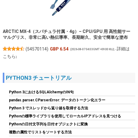
ARCTIC MX-4（スパチュラ付属・4g）– CPU/GPU 用 高性能サー
マルグリス、非常に高い熱伝導率、長期耐久、安全で簡単な塗布
詳細は
(
54570114
)
GBP 6.54
(2026-08-07 04:03 GMT +09:00 時点 -
こちら
)
PYTHON3 チュートリアル
Python 3におけるSQLAlchemyのIN句
pandas.parser.CParserError: データのトークン化エラー
Python 3 でスレッドから返り値を取得する方法
Pythonの標準ライブラリを使用してローカルIPアドレスを見つける
【Amazon.co.jp 限定】Western Digital ウエスタンデジタル WD
Pythonの日付文字列を日付オブジェクトに変換
Red Plus 内蔵 HDD 8TB CMR 3.5インチ SATA 5640rpm キャッシ
複数の属性でリストをソートする方法
ュ256MB NAS メーカー保証3年 WD80EFAX-AJP エコパッケージ