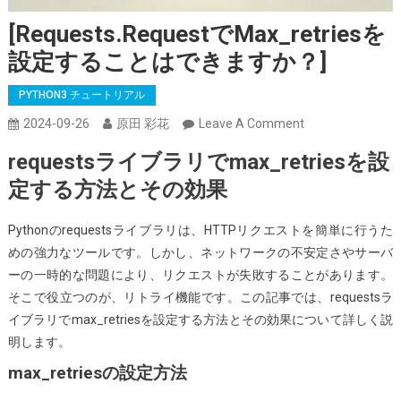
[requests.requestでmax_retriesを
設定することはできますか？]
PYTHON3 チュートリアル
On
2024-09-26
原田 彩花
Leave A Comment
[requests.reque
requestsライブラリでmax_retriesを設
で
定する方法とその効果
Max_retries
を
Pythonのrequestsライブラリは、HTTPリクエストを簡単に行うた
設
めの強力なツールです。しかし、ネットワークの不安定さやサーバ
定
ーの一時的な問題により、リクエストが失敗することがあります。
す
そこで役立つのが、リトライ機能です。この記事では、requestsラ
る
イブラリでmax_retriesを設定する方法とその効果について詳しく説
こ
明します。
と
は
max_retriesの設定方法
で