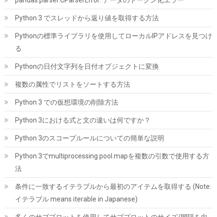
Biwin NV7400 1TB SSD NVMe2.0 M.2 Type 2280 PCIe Gen4×4 最
大読込：7450MB/s (R:7450MB/s、W:6500MB/s) 内蔵SSD 高耐
Python 3 でスレッドから返り値を取得する方法
久 PS5/PS5 Pro動作確認済み メーカー5年保証
Pythonの標準ライブラリを使用してローカルIPアドレスを見つけ
詳細は
(
546825
)
GBP 134.93
(2026-08-07 04:03 GMT +09:00 時点 -
る
こちら
)
Pythonの日付文字列を日付オブジェクトに変換
複数の属性でリストをソートする方法
Python 3 での仮想環境の削除方法
Python 3における式と文の違いは何ですか？
Python 3のスコープルールについての簡単な説明
Python 3でmultiprocessing pool.mapを複数の引数で使用する方
ID-COOLING FROZN A620 PRO SE - ブラックアウトデュアルタワ
法
ーエアCPUクーラー、6本の6mm熱管、デュアル120x120x25mm
静音ファン、Intel LGA1700/1851/1200/115X対応；AMD
条件に一致するイテラブルから最初のアイテムを取得する (Note:
AM4/AM5（高さ157mm) | 6本のヒートパイプ、デュアル120mm
静音ファン、最大27.2dB(A)。Intel LGA1851/1700/1200/115X &
イテラブル means iterable in Japanese)
AMD AM5/AM4に対応。取り付け簡単。
多くのサブプロットを使用してサブプロットのサイズ/間隔を向