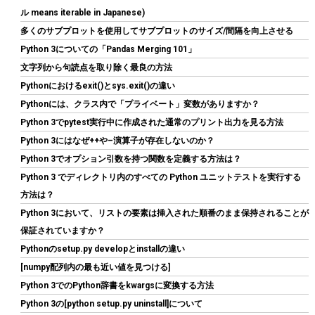
ル means iterable in Japanese)
多くのサブプロットを使用してサブプロットのサイズ/間隔を向上させる
Python 3についての「Pandas Merging 101」
文字列から句読点を取り除く最良の方法
Pythonにおけるexit()とsys.exit()の違い
Crucial(クルーシャル) PRO (マイクロン製) デスクトップ用メモリ
16GBX2枚 DDR4-3200 メーカー制限付無期限保証
Pythonには、クラス内で「プライベート」変数がありますか？
CP2K16G4DFRA32A【国内正規代理店品】
Python 3でpytest実行中に作成された通常のプリント出力を見る方法
Python 3にはなぜ++や–演算子が存在しないのか？
詳細
(
5456342
)
GBP 167.96
(2026-08-06 04:03 GMT +09:00 時点 -
はこちら
Python 3でオプション引数を持つ関数を定義する方法は？
)
Python 3 でディレクトリ内のすべての Python ユニットテストを実行する
方法は？
Python 3において、リストの要素は挿入された順番のまま保持されることが
保証されていますか？
Pythonのsetup.py developとinstallの違い
[numpy配列内の最も近い値を見つける]
Python 3でのPython辞書をkwargsに変換する方法
Python 3の[python setup.py uninstall]について
UGREEN 2.5 インチ HDD/SSD ケース 5Gbps 6TB容量 USB3.0