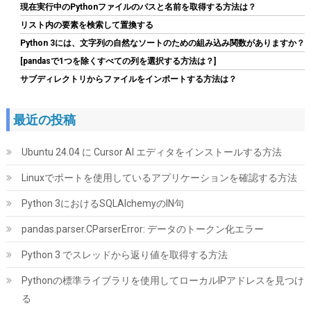
現在実行中のPythonファイルのパスと名前を取得する方法は？
SATA3.0 高速ハードディスクケース | USB A-Micro B/9.5mm以下
まで対応/自動スリープ/UASP 対応/TRIM&S.M.A.R.T.機能を搭載/
リスト内の要素を検索して置換する
インジケーターで状態が一目/工具不要/コンパク
Python 3には、文字列の自然なソートのための組み込み関数がありますか？
ト/MacOS/Windows//Linux PS4Pro/PS3対応
[pandasで1つを除くすべての列を選択する方法は？]
詳細は
(
54231355
)
GBP 4.62
(2026-08-06 04:03 GMT +09:00 時点 -
サブディレクトリからファイルをインポートする方法は？
こちら
)
最近の投稿
Ubuntu 24.04 に Cursor AI エディタをインストールする方法
Linuxでポートを使用しているアプリケーションを確認する方法
Python 3におけるSQLAlchemyのIN句
pandas.parser.CParserError: データのトークン化エラー
MSI B850M GAMING PLUS WIFI6E Micro-ATX ゲーミングマザー
ボード MB6803
Python 3 でスレッドから返り値を取得する方法
詳細は
(
546168
)
GBP 88.54
Pythonの標準ライブラリを使用してローカルIPアドレスを見つけ
(2026-08-06 04:03 GMT +09:00 時点 -
こちら
る
)