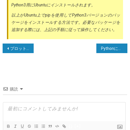
Python3用にUbuntuにインストールされます。
以上がUbuntu上でpipを使用してPython3バージョンのパッ
ケージをインストールする方法です。必要なパッケージを
追加する際には、上記の手順に従って操作してください。
投
プロットをクリアする際にcla()、clf()、またはclose()を使用するタイミング
Pythonにおけるアンダースコア（_）変数の目的は何ですか？
稿
ナ
ビ
ゲ
購読
ー
シ
ョ
ン
{}
[+]