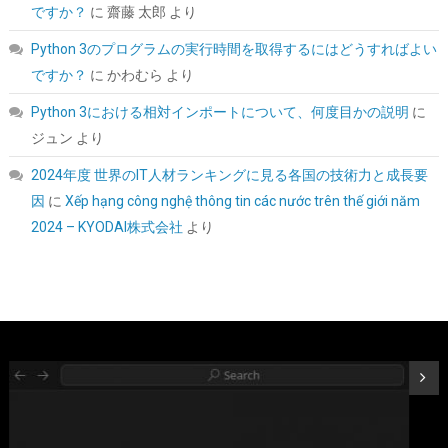
ですか？
に
齋藤 太郎
より
Python 3のプログラムの実行時間を取得するにはどうすればよい
ですか？
に
かわむら
より
Python 3における相対インポートについて、何度目かの説明
に
ジュン
より
2024年度 世界のIT人材ランキングに見る各国の技術力と成長要
因
に
Xếp hạng công nghệ thông tin các nước trên thế giới năm
SYY サーマルペースト 3g CPUグリス カーボンベース 高性能 |
CPUペースト;ヒートシンク/IC/プロセッサ対応;熱インターフェー
2024 – KYODAI株式会社
より
ス素材;非導電;なめらか塗布
詳細は
(
5459790
)
GBP 2.82
(2026-08-06 04:03 GMT +09:00 時点 -
こちら
)