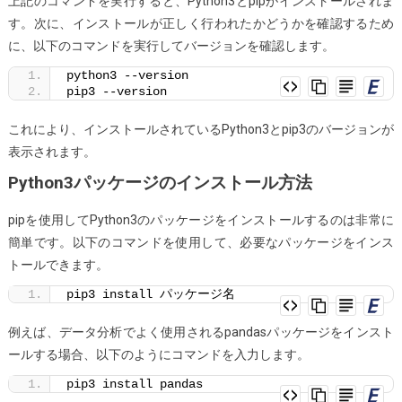
上記のコマンドを実行すると、Python3とpipがインストールされま
を
す。次に、インストールが正しく行われたかどうかを確認するため
イ
に、以下のコマンドを実行してバージョンを確認します。
ン
ス
python3 --version
pip3 --version
ト
ー
これにより、インストールされているPython3とpip3のバージョンが
ル
表示されます。
す
Python3パッケージのインストール方法
る
方
pipを使用してPython3のパッケージをインストールするのは非常に
法
簡単です。以下のコマンドを使用して、必要なパッケージをインス
は？
トールできます。
pip3 install パッケージ名
例えば、データ分析でよく使用されるpandasパッケージをインスト
ールする場合、以下のようにコマンドを入力します。
pip3 install pandas