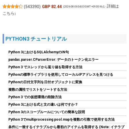
詳細は
(
543390
)
GBP 82.44
(2026-08-06 04:03 GMT +09:00 時点 -
こちら
)
PYTHON3 チュートリアル
Python 3におけるSQLAlchemyのIN句
pandas.parser.CParserError: データのトークン化エラー
Python 3 でスレッドから返り値を取得する方法
Pythonの標準ライブラリを使用してローカルIPアドレスを見つける
Hanye SSD 1TB PCIe Gen4x4 M.2 NVMe 2280 ヒートシンク搭載
新型PS5 / PS5動作確認済み R:7400MB/s W:6500MB/s 高耐久3D
Pythonの日付文字列を日付オブジェクトに変換
NAND TLC HE70 正規代理店品メーカー5年保証
複数の属性でリストをソートする方法
詳細
(
5462759
)
GBP 136.98
Python 3 での仮想環境の削除方法
(2026-08-06 04:03 GMT +09:00 時点 -
はこちら
Python 3における式と文の違いは何ですか？
)
Python 3のスコープルールについての簡単な説明
Python 3でmultiprocessing pool.mapを複数の引数で使用する方法
条件に一致するイテラブルから最初のアイテムを取得する (Note: イテラブ