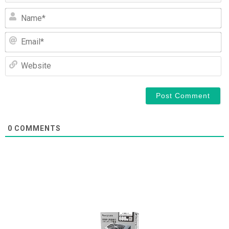
N
Em
We
0
COMMENTS