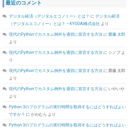
最近のコメント
デジタル経済（デジタルエコノミー）とは？
に
デジタル経済
ARCTIC P12 Pro PST - パワフルなプレミアムファン、Yケーブル
スプリッター付き120mm PWMファン 600-3000 RPM、0 RPM
（デジタルエコノミー）とは？ – KYODAI株式会社
より
詳細はこ
(
544586
)
GBP 5.40
(2026-08-06 04:03 GMT +09:00 時点 -
現代のPythonでカスタム例外を適切に宣言する方法
に
齋藤 太郎
ちら
)
より
現代のPythonでカスタム例外を適切に宣言する方法
に
シノブ
よ
り
現代のPythonでカスタム例外を適切に宣言する方法
に
齋藤 太郎
より
現代のPythonでカスタム例外を適切に宣言する方法
に
いやいや
より
Seagate BarraCuda 3.5インチ 内蔵HDD 8TB PC用
Python 3のプログラムの実行時間を取得するにはどうすればよい
ST8000DM004
ですか？
に
かわむら
より
詳細
(
5424022
)
GBP 173.60
(2026-08-06 04:03 GMT +09:00 時点 -
Python 3のプログラムの実行時間を取得するにはどうすればよい
はこちら
)