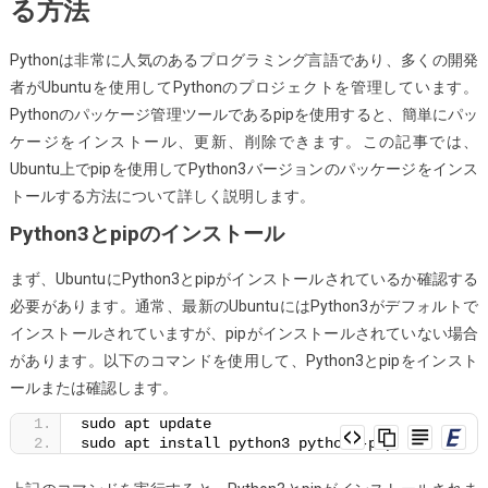
る方法
Pip
を
使
Pythonは非常に人気のあるプログラミング言語であり、多くの開発
用
者がUbuntuを使用してPythonのプロジェクトを管理しています。
し
Pythonのパッケージ管理ツールであるpipを使用すると、簡単にパッ
て
ケージをインストール、更新、削除できます。この記事では、
Python3
Ubuntu上でpipを使用してPython3バージョンのパッケージをインス
バ
トールする方法について詳しく説明します。
ー
Python3とpipのインストール
ジ
ョ
まず、UbuntuにPython3とpipがインストールされているか確認する
ン
必要があります。通常、最新のUbuntuにはPython3がデフォルトで
の
インストールされていますが、pipがインストールされていない場合
パ
があります。以下のコマンドを使用して、Python3とpipをインスト
ッ
ールまたは確認します。
ケ
sudo apt update
ー
sudo apt install python3 python3-pip
ジ