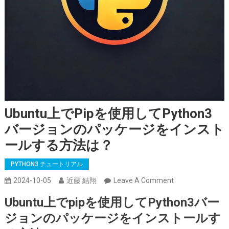
Ubuntu上でpipを使用してPython3
バージョンのパッケージをインスト
ールする方法は？
PYTHON3 チュートリアル
On
2024-10-05
近藤 結翔
Leave A Comment
Ubuntu
Ubuntu上でpipを使用してPython3バー
上
ジョンのパッケージをインストールす
で