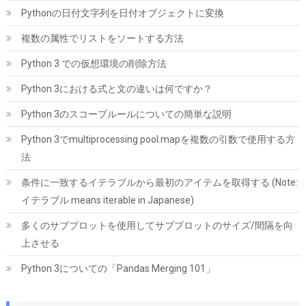
Pythonの日付文字列を日付オブジェクトに変換
複数の属性でリストをソートする方法
Python 3 での仮想環境の削除方法
Python 3における式と文の違いは何ですか？
Python 3のスコープルールについての簡単な説明
ORICO 2.5インチ HDD / SSD ケース USB3.0 ハードディスクケー
Python 3でmultiprocessing pool.mapを複数の引数で使用する方
ス UASP対応 5Gbps転送 6TB（9.5mm以下）まで対応 静電気防
法
止 PC材料 透明な 外付け SATA3.0 ドライブ ケース 2139U3
条件に一致するイテラブルから最初のアイテムを取得する (Note:
詳細は
(
5421709
)
GBP 3.54
(2026-08-06 04:03 GMT +09:00 時点 -
こちら
イテラブル means iterable in Japanese)
)
多くのサブプロットを使用してサブプロットのサイズ/間隔を向
上させる
Python 3についての「Pandas Merging 101」